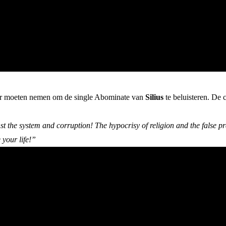
er moeten nemen om de single Abominate van
Silius
te beluisteren. De
t the system and corruption! The hypocrisy of religion and the false p
 your life!”