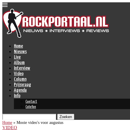
Home
Nieuws
Live
Album
Interview
Video
Column
Prijsvraag
Agenda
Info
Contact
Colofon
Zoeken
Home
»
Mooie video's voor augustus
VIDEO