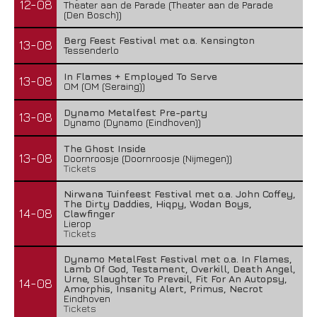
12-08
Theater aan de Parade (Theater aan de Parade
(Den Bosch))
Berg Feest Festival met o.a. Kensington
13-08
Tessenderlo
In Flames + Employed To Serve
13-08
OM (OM (Seraing))
Dynamo Metalfest Pre-party
13-08
Dynamo (Dynamo (Eindhoven))
The Ghost Inside
13-08
Doornroosje (Doornroosje (Nijmegen))
Tickets
Nirwana Tuinfeest Festival met o.a. John Coffey,
The Dirty Daddies, Hiqpy, Wodan Boys,
14-08
Clawfinger
Lierop
Tickets
Dynamo MetalFest Festival met o.a. In Flames,
Lamb Of God, Testament, Overkill, Death Angel,
Urne, Slaughter To Prevail, Fit For An Autopsy,
14-08
Amorphis, Insanity Alert, Primus, Necrot
Eindhoven
Tickets