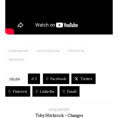
EIGEN BEHEER
MOON MACHINE
PROGMETAL
PROGROCK
Facebook
Twitter
0
DELEN
Pinterest
Linkedin
Email
vorig bericht
Toby Hitchcock – Changes