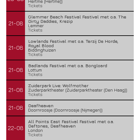
Hertme (Hertme))
Tickets
Glemmer Beach Festival Festival met o.a. The
Dirty Daddies, Krezip
21-08
Lemmer
Tickets
Lowlands Festival met o.a. Terzij De Horde,
Royal Blood
21-08
Biddinghuizen
Tickets
Badlands Festival met o.a. Bongloard
21-08
Lottum
Tickets
Zuiderpark Live: Wolfmother
21-08
Zuiderparktheater (Zuiderparktheater (Den Haag))
Tickets
Deafheaven
21-08
Doornroosje (Doornroosje (Nijmegen))
All Points East Festival Festival met o.a.
Deftones, Deafheaven
22-08
London
Tickets