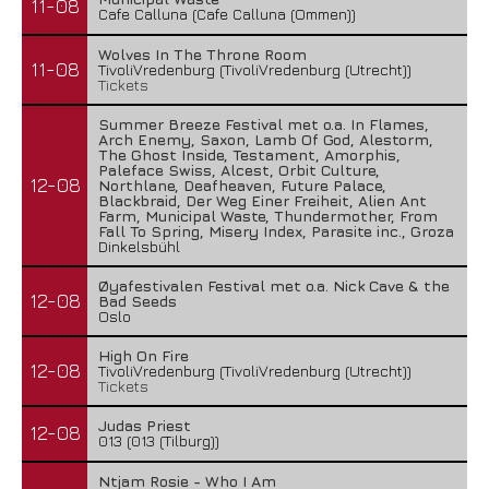
11-08
Cafe Calluna (Cafe Calluna (Ommen))
Wolves In The Throne Room
11-08
TivoliVredenburg (TivoliVredenburg (Utrecht))
Tickets
Summer Breeze Festival met o.a. In Flames,
Arch Enemy, Saxon, Lamb Of God, Alestorm,
The Ghost Inside, Testament, Amorphis,
Paleface Swiss, Alcest, Orbit Culture,
12-08
Northlane, Deafheaven, Future Palace,
Blackbraid, Der Weg Einer Freiheit, Alien Ant
Farm, Municipal Waste, Thundermother, From
Fall To Spring, Misery Index, Parasite inc., Groza
Dinkelsbühl
Øyafestivalen Festival met o.a. Nick Cave & the
12-08
Bad Seeds
Oslo
High On Fire
12-08
TivoliVredenburg (TivoliVredenburg (Utrecht))
Tickets
Judas Priest
12-08
013 (013 (Tilburg))
Ntjam Rosie - Who I Am