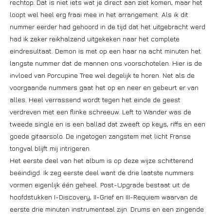
rechtop. Dat is niet iets wat je direct aan ziet komen, maar het
loopt wel heel erg fraai mee in het arrangement. Als ik dit
nummer eerder had gehoord in de tijd dat het uitgebracht werd
had ik zeker reikhalzend uitgekeken naar het complete
eindresultaat. Demon is met op een haar na acht minuten het
langste nummer dat de mannen ons voorschotelen. Hier is de
invloed van Porcupine Tree wel degelijk te horen. Net als de
voorgaande nummers gaat het op en neer en gebeurt er van
alles. Heel verrassend wordt tegen het einde de geest
verdreven met een flinke schreeuw. Left to Wander was de
tweede single en is een ballad dat zweeft op keys, riffs en een
goede gitaarsolo. De ingetogen zangstem met licht Franse
tongval blijft mij intrigeren.
Het eerste deel van het album is op deze wijze schitterend
beëindigd. Ik zeg eerste deel want de drie laatste nummers
vormen eigenlijk één geheel. Post-Upgrade bestaat uit de
hoofdstukken I-Discovery, II-Grief en III-Requiem waarvan de
eerste drie minuten instrumentaal zijn. Drums en een zingende