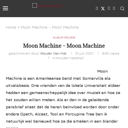
Home
»
Moon Machine – Moon Machine
ALBUM REVIEW
Moon Machine – Moon Machine
geschreven door
Wouter Van Hal
31 juli 2021
640
views
4 minuten leestijd
Moon
Machine is een Amerikaanse band met Somerville als
uitvalsbasis. Drie vrienden van de lokale Universiteit aldaar
hadden een gemeenschappelijk idee over muziek en hoe ze
het zouden willen maken. Als er dan in de geleidende
persbrief staat dat de heren beïnvloed worden door onder
andere Opeth, Alcest, Tool en Porcupine Tree ben ik
natuurlijk wel benieuwd hoe ze die smaken in een blender