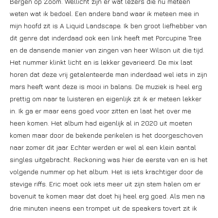
Bergen op Zoom. Wellicht zijn er wat lezers die nu meteen
weten wat ik bedoel. Een andere band waar ik meteen mee in
mijn hoofd zit is A Liquid Landscape. Ik ben groot liefhebber van
dit genre dat inderdaad ook een link heeft met Porcupine Tree
en de dansende manier van zingen van heer Wilson uit die tijd.
Het nummer klinkt licht en is lekker gevarieerd. De mix laat
horen dat deze vrij getalenteerde man inderdaad wel iets in zijn
mars heeft want deze is mooi in balans. De muziek is heel erg
prettig om naar te luisteren en eigenlijk zit ik er meteen lekker
in. Ik ga er maar eens goed voor zitten en laat het over me
heen komen. Het album had eigenlijk al in 2020 uit moeten
komen maar door de bekende perikelen is het doorgeschoven
naar zomer dit jaar. Echter werden er wel al een klein aantal
singles uitgebracht. Reckoning was hier de eerste van en is het
volgende nummer op het album. Het is iets krachtiger door de
stevige riffs. Eric moet ook iets meer uit zijn stem halen om er
bovenuit te komen maar dat doet hij heel erg goed. Als men na
drie minuten ineens een trompet uit de speakers tovert zit ik