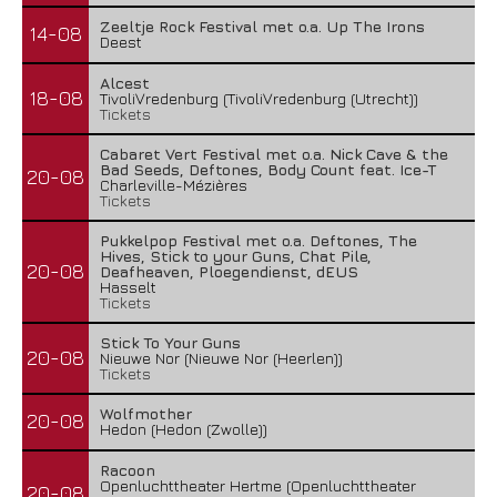
Zeeltje Rock Festival met o.a. Up The Irons
14-08
Deest
Alcest
18-08
TivoliVredenburg (TivoliVredenburg (Utrecht))
Tickets
Cabaret Vert Festival met o.a. Nick Cave & the
Bad Seeds, Deftones, Body Count feat. Ice-T
20-08
Charleville-Mézières
Tickets
Pukkelpop Festival met o.a. Deftones, The
Hives, Stick to your Guns, Chat Pile,
20-08
Deafheaven, Ploegendienst, dEUS
Hasselt
Tickets
Stick To Your Guns
20-08
Nieuwe Nor (Nieuwe Nor (Heerlen))
Tickets
Wolfmother
20-08
Hedon (Hedon (Zwolle))
Racoon
Openluchttheater Hertme (Openluchttheater
20-08