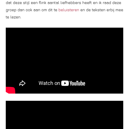
dat deze stijl een flink aantal liefhebbers heeft en ik raad deze
groep dan ook aan om dit te
beluisteren
en de teksten erbij mee
te lezen.