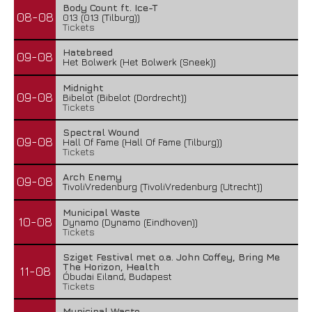
Body Count ft. Ice-T
08-08
013 (013 (Tilburg))
Tickets
Hatebreed
09-08
Het Bolwerk (Het Bolwerk (Sneek))
Midnight
09-08
Bibelot (Bibelot (Dordrecht))
Tickets
Spectral Wound
09-08
Hall Of Fame (Hall Of Fame (Tilburg))
Tickets
Arch Enemy
09-08
TivoliVredenburg (TivoliVredenburg (Utrecht))
Municipal Waste
10-08
Dynamo (Dynamo (Eindhoven))
Tickets
Sziget Festival met o.a. John Coffey, Bring Me
The Horizon, Health
11-08
Óbudai Eiland, Budapest
Tickets
Municipal Waste