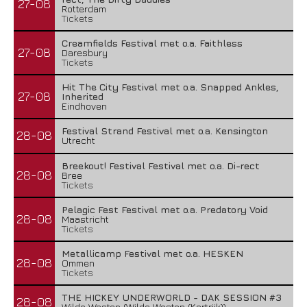
27-08
Rotterdam
Tickets
Creamfields Festival met o.a. Faithless
27-08
Daresbury
Tickets
Hit The City Festival met o.a. Snapped Ankles,
27-08
Inherited
Eindhoven
Festival Strand Festival met o.a. Kensington
28-08
Utrecht
Breekout! Festival Festival met o.a. Di-rect
28-08
Bree
Tickets
Pelagic Fest Festival met o.a. Predatory Void
28-08
Maastricht
Tickets
Metallicamp Festival met o.a. HESKEN
28-08
Ommen
Tickets
THE HICKEY UNDERWORLD - DAK SESSION #3
28-08
Wilde Westen (Wilde Westen (Kortrijk))