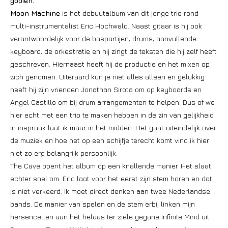
gooien.
Moon Machine
is het debuutalbum van dit jonge trio rond
multi-instrumentalist Eric Hochwald. Naast gitaar is hij ook
verantwoordelijk voor de baspartijen, drums, aanvullende
keyboard, de orkestratie en hij zingt de teksten die hij zelf heeft
geschreven. Hiernaast heeft hij de productie en het mixen op
zich genomen. Uiteraard kun je niet alles alleen en gelukkig
heeft hij zijn vrienden Jonathan Sirota om op keyboards en
Angel Castillo om bij drum arrangementen te helpen. Dus of we
hier echt met een trio te maken hebben in de zin van gelijkheid
in inspraak laat ik maar in het midden. Het gaat uiteindelijk over
de muziek en hoe het op een schijfje terecht komt vind ik hier
niet zo erg belangrijk persoonlijk.
The Cave opent het album op een knallende manier. Het slaat
echter snel om. Eric laat voor het eerst zijn stem horen en dat
is niet verkeerd. Ik moet direct denken aan twee Nederlandse
bands. De manier van spelen en de stem erbij linken mijn
hersencellen aan het helaas ter ziele gegane Infinite Mind uit