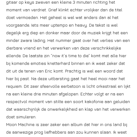
gitaar op keys zweven een kleine 3 minuten richting het
moment van verdriet. Grief klinkt echter vrolijker dan de titel
doet vermoeden. Het geheel is wel wat anders dan al het
voorgaande. Iets meer uptempo en heavy. De tekst is wel
degelijk erg diep en donker maar door de muziek krijgt het een
minder zware lading. Het nummer gaat over het verlies van een
dierbare vriend en het verwerken van deze verschrikkelijke
ellende. De laatste zin “now it’s time to die” komt met alle hier
bij komende emoties knetterhard binnen en ik weet zeker dat
dit uit de tenen van Eric komt. Prachtig is wel een woord dat
hier bij past. Na deze uitbarsting gaat het heel mooi naar het
requiem. Dit zeer sfeervolle eerbetoon is licht orkestraal en lijkt
na een kleine drie minuten afgelopen. Echter volgt er na een
respectvol moment van stilte een soort kakofonie aan geluiden
dat waarschijnlijk de onwerkelijkheid en klap van het verwerken
doet simuleren.
Moon Machine is zeer zeker een album dat hier in ons land bij
de aanwezige prog liefhebbers aan zou kunnen slaan. Ik weet