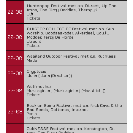
Huntenpop Festival met o.a. Di-rect, Up The
Irons, The Dirty Daddies, Therapy?
22-08
Ulft
Tickets
DUISTER COLLECTIEF Festival met o.a. Sun
Worship, Doodseskader, Alkerdeel, Ggu:ll,
22-08
Modder, Terzij De Horde
Utrecht
Tickets
Waailand Outdoor Festival met o.a. Ruthless
22-08
Made
Cryptosis
22-08
Iduna (Iduna (Drachten))
Wolfmother
22-08
Muziekgieterij (Muziekgieterij (Maastricht))
Tickets
Rock en Seine Festival met o.a. Nick Cave & the
Bad Seeds, Deftones, Interpol
26-08
Parijs
Tickets
CuliNESSE Festival met o.a. Kensington, Di-
rect, The Dirty Daddies