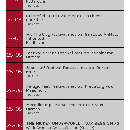
Rotterdam
Tickets
Creamfields Festival met o.a. Faithless
27-08
Daresbury
Tickets
Hit The City Festival met o.a. Snapped Ankles,
27-08
Inherited
Eindhoven
Festival Strand Festival met o.a. Kensington
28-08
Utrecht
Breekout! Festival Festival met o.a. Di-rect
28-08
Bree
Tickets
Pelagic Fest Festival met o.a. Predatory Void
28-08
Maastricht
Tickets
Metallicamp Festival met o.a. HESKEN
28-08
Ommen
Tickets
THE HICKEY UNDERWORLD - DAK SESSION #3
28-08
Wilde Westen (Wilde Westen (Kortrijk))