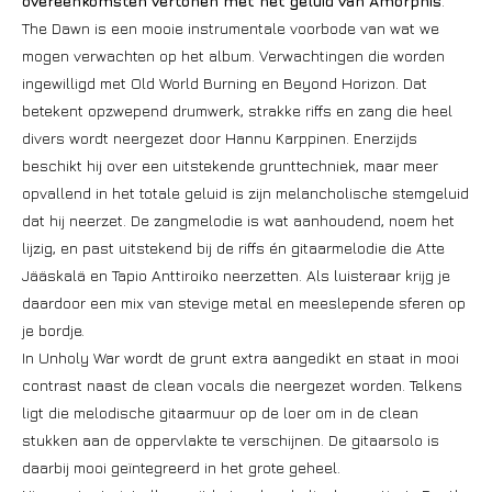
overeenkomsten vertonen met het geluid van Amorphis
.
The Dawn is een mooie instrumentale voorbode van wat we
mogen verwachten op het album. Verwachtingen die worden
ingewilligd met Old World Burning en Beyond Horizon. Dat
betekent opzwepend drumwerk, strakke riffs en zang die heel
divers wordt neergezet door Hannu Karppinen. Enerzijds
beschikt hij over een uitstekende grunttechniek, maar meer
opvallend in het totale geluid is zijn melancholische stemgeluid
dat hij neerzet. De zangmelodie is wat aanhoudend, noem het
lijzig, en past uitstekend bij de riffs én gitaarmelodie die Atte
Jääskalä en Tapio Anttiroiko neerzetten. Als luisteraar krijg je
daardoor een mix van stevige metal en meeslepende sferen op
je bordje.
In Unholy War wordt de grunt extra aangedikt en staat in mooi
contrast naast de clean vocals die neergezet worden. Telkens
ligt die melodische gitaarmuur op de loer om in de clean
stukken aan de oppervlakte te verschijnen. De gitaarsolo is
daarbij mooi geïntegreerd in het grote geheel.