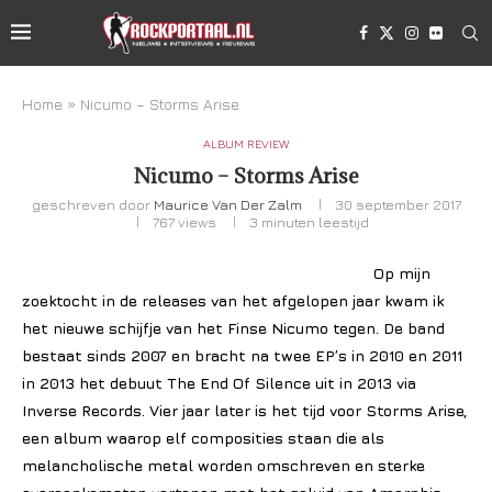
Home
»
Nicumo – Storms Arise
ALBUM REVIEW
Nicumo – Storms Arise
geschreven door
Maurice Van Der Zalm
30 september 2017
767
views
3 minuten leestijd
Op mijn
zoektocht in de releases van het afgelopen jaar kwam ik
het nieuwe schijfje van het Finse Nicumo tegen. De band
bestaat sinds 2007 en bracht na twee EP’s in 2010 en 2011
in 2013 het debuut The End Of Silence uit in 2013 via
Inverse Records. Vier jaar later is het tijd voor Storms Arise,
een album waarop elf composities staan die als
melancholische metal worden omschreven en sterke