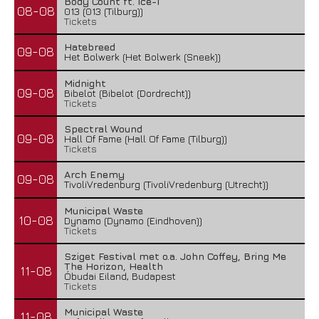
Body Count ft. Ice-T
08-08
013 (013 (Tilburg))
Tickets
Hatebreed
09-08
Het Bolwerk (Het Bolwerk (Sneek))
Midnight
09-08
Bibelot (Bibelot (Dordrecht))
Tickets
Spectral Wound
09-08
Hall Of Fame (Hall Of Fame (Tilburg))
Tickets
Arch Enemy
09-08
TivoliVredenburg (TivoliVredenburg (Utrecht))
Municipal Waste
10-08
Dynamo (Dynamo (Eindhoven))
Tickets
Sziget Festival met o.a. John Coffey, Bring Me
The Horizon, Health
11-08
Óbudai Eiland, Budapest
Tickets
Municipal Waste
11-08