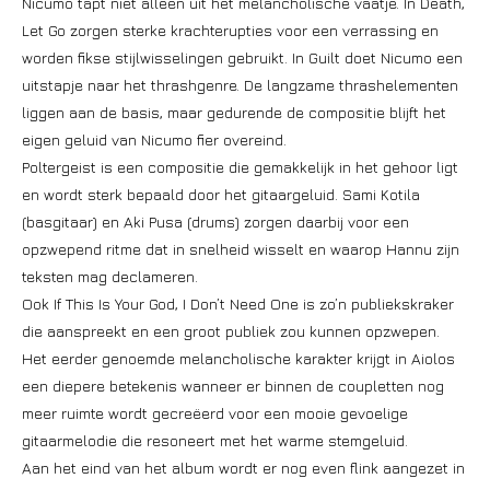
Nicumo tapt niet alleen uit het melancholische vaatje. In Death,
Let Go zorgen sterke krachterupties voor een verrassing en
worden fikse stijlwisselingen gebruikt. In Guilt doet Nicumo een
uitstapje naar het thrashgenre. De langzame thrashelementen
liggen aan de basis, maar gedurende de compositie blijft het
eigen geluid van Nicumo fier overeind.
Poltergeist is een compositie die gemakkelijk in het gehoor ligt
en wordt sterk bepaald door het gitaargeluid. Sami Kotila
(basgitaar) en Aki Pusa (drums) zorgen daarbij voor een
opzwepend ritme dat in snelheid wisselt en waarop Hannu zijn
teksten mag declameren.
Ook If This Is Your God, I Don’t Need One is zo’n publiekskraker
die aanspreekt en een groot publiek zou kunnen opzwepen.
Het eerder genoemde melancholische karakter krijgt in Aiolos
een diepere betekenis wanneer er binnen de coupletten nog
meer ruimte wordt gecreëerd voor een mooie gevoelige
gitaarmelodie die resoneert met het warme stemgeluid.
Aan het eind van het album wordt er nog even flink aangezet in