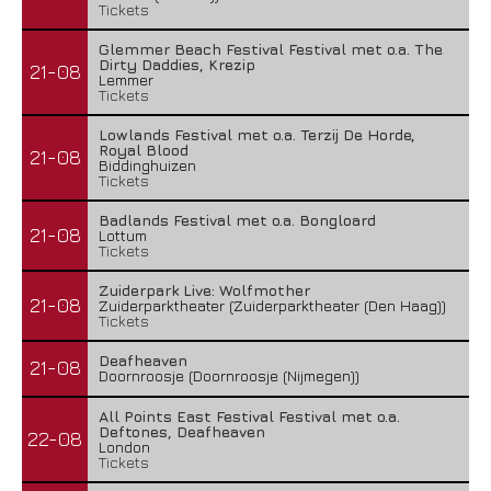
Tickets
Glemmer Beach Festival Festival met o.a. The
Dirty Daddies, Krezip
21-08
Lemmer
Tickets
Lowlands Festival met o.a. Terzij De Horde,
Royal Blood
21-08
Biddinghuizen
Tickets
Badlands Festival met o.a. Bongloard
21-08
Lottum
Tickets
Zuiderpark Live: Wolfmother
21-08
Zuiderparktheater (Zuiderparktheater (Den Haag))
Tickets
Deafheaven
21-08
Doornroosje (Doornroosje (Nijmegen))
All Points East Festival Festival met o.a.
Deftones, Deafheaven
22-08
London
Tickets