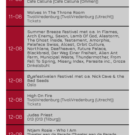
Cafe Calluna (Cafe Calluna (Ommen))
Wolves In The Throne Room
11-08
TivoliVredenburg (TivoliVredenburg (Utrecht))
Tickets
Summer Breeze Festival met o.a. In Flames,
Arch Enemy, Saxon, Lamb Of God, Alestorm,
The Ghost Inside, Testament, Amorphis,
Paleface Swiss, Alcest, Orbit Culture,
12-08
Northlane, Deafheaven, Future Palace,
Blackbraid, Der Weg Einer Freiheit, Alien Ant
Farm, Municipal Waste, Thundermother, From
Fall To Spring, Misery Index, Parasite inc., Groza
Dinkelsbühl
Øyafestivalen Festival met o.a. Nick Cave & the
12-08
Bad Seeds
Oslo
High On Fire
12-08
TivoliVredenburg (TivoliVredenburg (Utrecht))
Tickets
Judas Priest
12-08
013 (013 (Tilburg))
Ntjam Rosie - Who I Am
12-08
Theater aan de Parade (Theater aan de Parade