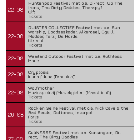
Huntenpop Festival met o.a. Di-rect, Up The
Irons, The Dirty Daddies, Therapy?
22-08
Ulft
Tickets
DUISTER COLLECTIEF Festival met o.a. Sun
Worship, Doodseskader, Alkerdeel, Ggu:ll,
22-08
Modder, Terzij De Horde
Utrecht
Tickets
Waailand Outdoor Festival met o.a. Ruthless
22-08
Made
Cryptosis
22-08
Iduna (Iduna (Drachten))
Wolfmother
22-08
Muziekgieterij (Muziekgieterij (Maastricht))
Tickets
Rock en Seine Festival met o.a. Nick Cave & the
Bad Seeds, Deftones, Interpol
26-08
Parijs
Tickets
CuliNESSE Festival met o.a. Kensington, Di-
rect, The Dirty Daddies
27-08