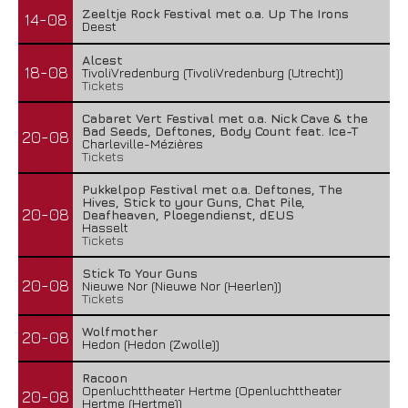
Zeeltje Rock Festival met o.a. Up The Irons
14-08
Deest
Alcest
18-08
TivoliVredenburg (TivoliVredenburg (Utrecht))
Tickets
Cabaret Vert Festival met o.a. Nick Cave & the
Bad Seeds, Deftones, Body Count feat. Ice-T
20-08
Charleville-Mézières
Tickets
Pukkelpop Festival met o.a. Deftones, The
Hives, Stick to your Guns, Chat Pile,
20-08
Deafheaven, Ploegendienst, dEUS
Hasselt
Tickets
Stick To Your Guns
20-08
Nieuwe Nor (Nieuwe Nor (Heerlen))
Tickets
Wolfmother
20-08
Hedon (Hedon (Zwolle))
Racoon
Openluchttheater Hertme (Openluchttheater
20-08
Hertme (Hertme))