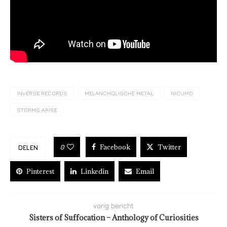
INVERSE RECORDS
MELANCHOLISCHE METAL
NICUMO
STORMS ARISE
Facebook
Twitter
0
DELEN
Pinterest
Linkedin
Email
vorig bericht
Sisters of Suffocation – Anthology of Curiosities