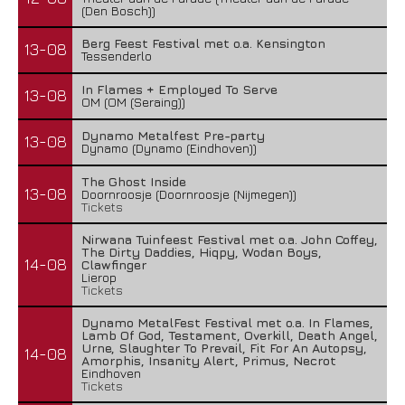
(Den Bosch))
Berg Feest Festival met o.a. Kensington
13-08
Tessenderlo
In Flames + Employed To Serve
13-08
OM (OM (Seraing))
Dynamo Metalfest Pre-party
13-08
Dynamo (Dynamo (Eindhoven))
The Ghost Inside
13-08
Doornroosje (Doornroosje (Nijmegen))
Tickets
Nirwana Tuinfeest Festival met o.a. John Coffey,
The Dirty Daddies, Hiqpy, Wodan Boys,
14-08
Clawfinger
Lierop
Tickets
Dynamo MetalFest Festival met o.a. In Flames,
Lamb Of God, Testament, Overkill, Death Angel,
Urne, Slaughter To Prevail, Fit For An Autopsy,
14-08
Amorphis, Insanity Alert, Primus, Necrot
Eindhoven
Tickets