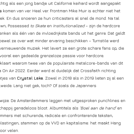
achtig als een jong bandje uit Californië keihard wordt aangepakt
s
komen van ver. Heel ver. Frontman Mike Muir is echter niet het
tiek. En dus snoeren ze hun criticasters al snel de mond. Na tal
wn, Possessed
to Skate
en
Institutionalized
– zijn de hardcore
denken als één van de invloedrijkste bands uit het genre. Dat geldt
oewel ze over wat minder ervaring beschikken – Turnstile werd
vernieuwende muziek. Het levert ze een grote schare fans op, die
 vooral een gedeelde grenzeloze passie voor hardcore.
verklaart waarom twee van de populairste metalcore-bands van dit
 On Air 2022. Eerder werd al duidelijk dat Crossfaith richting
atjes van
Crystal Lake
. Zowel in 2018 als in 2019 lieten zij al een
lweide. Lang niet gek, toch? Of zoals de Japanners
en wijze. De Amsterdammers leggen met uitgesproken punchlines en
happij genadeloos bloot. Albumtitels als
‘Boel aan de hand’
en
Nummers met schurende, radicale en confronterende teksten,
elastingen, stemmen op de VVD en kapitalisme: het maakt Hang
oor velen.