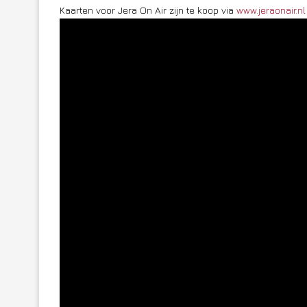
Kaarten voor Jera On Air zijn te koop via
www.jeraonair.nl