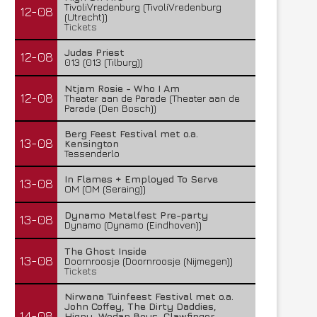
TivoliVredenburg (TivoliVredenburg
12-08
(Utrecht))
Tickets
Judas Priest
12-08
013 (013 (Tilburg))
Ntjam Rosie - Who I Am
12-08
Theater aan de Parade (Theater aan de
Parade (Den Bosch))
Berg Feest Festival met o.a.
13-08
Kensington
Tessenderlo
In Flames + Employed To Serve
13-08
OM (OM (Seraing))
Dynamo Metalfest Pre-party
13-08
Dynamo (Dynamo (Eindhoven))
The Ghost Inside
13-08
Doornroosje (Doornroosje (Nijmegen))
Tickets
Nirwana Tuinfeest Festival met o.a.
John Coffey, The Dirty Daddies,
14-08
Hiqpy, Wodan Boys, Clawfinger