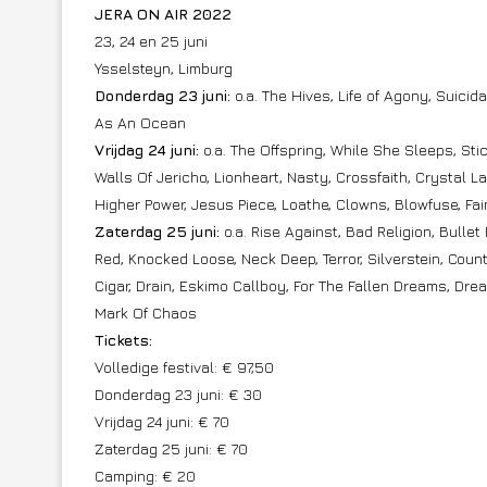
JERA ON AIR 2022
23, 24 en 25 juni
Ysselsteyn, Limburg
Donderdag 23 juni:
o.a. The Hives, Life of Agony, Suicid
As An Ocean
Vrijdag 24 juni:
o.a. The Offspring, While She Sleeps, Stic
Walls Of Jericho, Lionheart, Nasty, Crossfaith, Crystal 
Higher Power, Jesus Piece, Loathe, Clowns, Blowfuse, Fai
Zaterdag 25 juni:
o.a. Rise Against, Bad Religion, Bulle
Red, Knocked Loose, Neck Deep, Terror, Silverstein, Coun
Cigar, Drain, Eskimo Callboy, For The Fallen Dreams, Dream
Mark Of Chaos
Tickets:
Volledige festival: € 97,50
Donderdag 23 juni: € 30
Vrijdag 24 juni: € 70
Zaterdag 25 juni: € 70
Camping: € 20