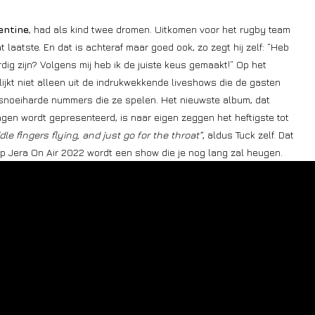
entine
, had als kind twee dromen. Uitkomen voor het rugby team
 laatste. En dat is achteraf maar goed ook, zo zegt hij zelf: “Heb
ig zijn? Volgens mij heb ik de juiste keus gemaakt!” Op het
lijkt niet alleen uit de indrukwekkende liveshows die de gasten
e snoeiharde nummers die ze spelen. Het nieuwste album, dat
gen wordt gepresenteerd, is naar eigen zeggen het heftigste tot
e fingers flying, and just go for the throat”
, aldus Tuck zelf. Dat
 op Jera On Air 2022 wordt een show die je nog lang zal heugen.