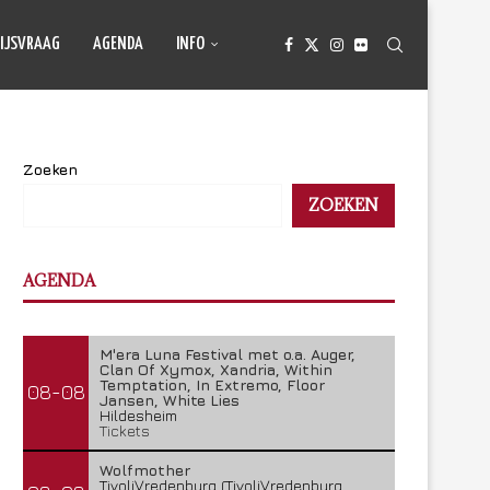
IJSVRAAG
AGENDA
INFO
Zoeken
ZOEKEN
AGENDA
M'era Luna Festival met o.a. Auger,
Clan Of Xymox, Xandria, Within
Temptation, In Extremo, Floor
08-08
Jansen, White Lies
Hildesheim
Tickets
Wolfmother
TivoliVredenburg (TivoliVredenburg