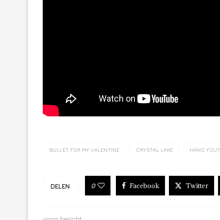
BULLET FOR MY VALENTINE
CRYSTAL LAKE
HANG YOU
Facebook
Twitter
0
DELEN
vorig bericht