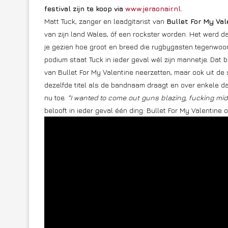
festival zijn te koop via
www.jeraonair.nl
.
Matt Tuck, zanger en leadgitarist van
Bullet For My Val
van zijn land Wales, óf een rockster worden. Het werd dat
je gezien hoe groot en breed die rugbygasten tegenwoord
podium staat Tuck in ieder geval wél zijn mannetje. Dat b
van Bullet For My Valentine neerzetten, maar ook uit d
dezelfde titel als de bandnaam draagt en over enkele da
nu toe.
“I wanted to come out guns blazing, fucking middl
belooft in ieder geval één ding: Bullet For My Valentine