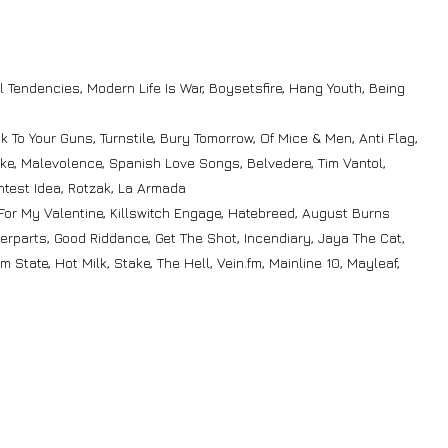
al Tendencies, Modern Life Is War, Boysetsfire, Hang Youth, Being
k To Your Guns, Turnstile, Bury Tomorrow, Of Mice & Men, Anti Flag,
Lake, Malevolence, Spanish Love Songs, Belvedere, Tim Vantol,
ntest Idea, Rotzak, La Armada
t For My Valentine, Killswitch Engage, Hatebreed, August Burns
terparts, Good Riddance, Get The Shot, Incendiary, Jaya The Cat,
 State, Hot Milk, Stake, The Hell, Vein.fm, Mainline 10, Mayleaf,