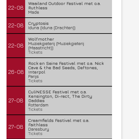
Waailand Outdoor Festival met o.a.
22-08
Ruthless
Made
Cryptosis
22-08
Iduna (Iduna (Drachten))
Wolfmother
Muziekgieterij (Muziekgieterij
22-08
(Maastricht))
Tickets
Rock en Seine Festival met o.a. Nick
Cave & the Bad Seeds, Deftones,
26-08
Interpol
Parijs
Tickets
CuliNESSE Festival met o.a.
Kensington, Di-rect, The Dirty
27-08
Daddies
Rotterdam
Tickets
Creamfields Festival met o.a.
Faithless
27-08
Daresbury
Tickets