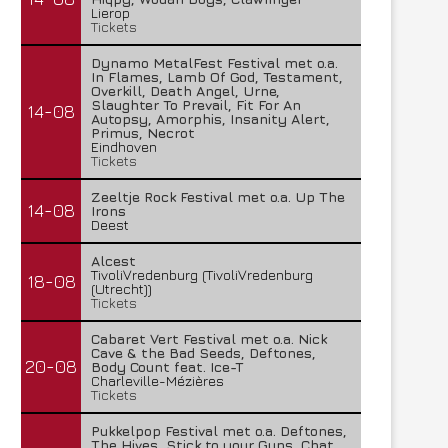
Lierop
Tickets
Dynamo MetalFest Festival met o.a.
In Flames, Lamb Of God, Testament,
Overkill, Death Angel, Urne,
Slaughter To Prevail, Fit For An
14-08
Autopsy, Amorphis, Insanity Alert,
Primus, Necrot
Eindhoven
Tickets
Zeeltje Rock Festival met o.a. Up The
14-08
Irons
Deest
Alcest
TivoliVredenburg (TivoliVredenburg
18-08
(Utrecht))
Tickets
Cabaret Vert Festival met o.a. Nick
Cave & the Bad Seeds, Deftones,
20-08
Body Count feat. Ice-T
Charleville-Mézières
Tickets
Pukkelpop Festival met o.a. Deftones,
The Hives, Stick to your Guns, Chat