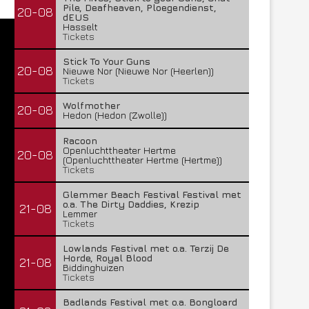
Pile, Deafheaven, Ploegendienst,
20-08
dEUS
Hasselt
Tickets
Stick To Your Guns
20-08
Nieuwe Nor (Nieuwe Nor (Heerlen))
Tickets
Wolfmother
20-08
Hedon (Hedon (Zwolle))
Racoon
Openluchttheater Hertme
20-08
(Openluchttheater Hertme (Hertme))
Tickets
Glemmer Beach Festival Festival met
o.a. The Dirty Daddies, Krezip
21-08
Lemmer
Tickets
Lowlands Festival met o.a. Terzij De
Horde, Royal Blood
21-08
Biddinghuizen
Tickets
Badlands Festival met o.a. Bongloard