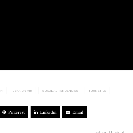
TH
JERA ON AIR
SUICIDAL TENDENCIES
TURNSTILE
Pinterest
Linkedin
Email
volgend bericht