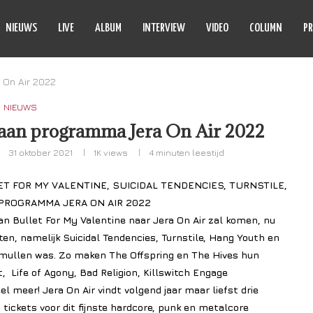
NIEUWS
LIVE
ALBUM
INTERVIEW
VIDEO
COLUMN
PR
 On Air 2022
NIEUWS
aan programma Jera On Air 2022
31 oktober 2021
1K
views
4 minuten leestijd
T FOR MY VALENTINE, SUICIDAL TENDENCIES, TURNSTILE,
PROGRAMMA JERA ON AIR 2022
n Bullet For My Valentine naar Jera On Air zal komen, nu
en, namelijk Suicidal Tendencies, Turnstile, Hang Youth en
e smullen was. Zo maken The Offspring en The Hives hun
 Life of Agony, Bad Religion, Killswitch Engage
l meer! Jera On Air vindt volgend jaar maar liefst drie
 tickets voor dit fijnste hardcore, punk en metalcore