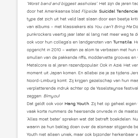
‘Worst band and biggest assholes’
. Het zijn de jaren t
door het Amerikaanse blad
Flipside
.
Suicidal Tendencie
type dat zich uit het veld laat slaan door een beetje kri
van albums – met klassiekers als
You can’t Bring Me
Do
punkrockers veertig jaar later al lang niet meer weg te 
ook voor hun collega’s en landgenoten van
Turnstile
. H
opgericht in 2010 – weten ze alom te verbazen met hun 
smullen van de pakkende riffs, moddervette grooves en
Metalcore is al jaren razendpopulair. Ook in Azië. Het 
moment uit Japan komen. En allebei zie je ze tijdens Jera
Noord-Limburg komt. Zij krijgen gezelschap van hun ma
verpletterende indruk achter op de Ysselsteynse festiva
zeggen:
Bimyou
!
Dat geldt ook voor
Hang Youth
. Zij het op geheel eig
vaak korte nummers de heersende onvrede in de maatsc
‘Alles moet beter’ spreken wat dat betreft boekdelen. 
waarin ze hun beklag doen over de alsmaar stijgende b
Youth niet alleen uniek, maar ook bijzonder herkenbaar v