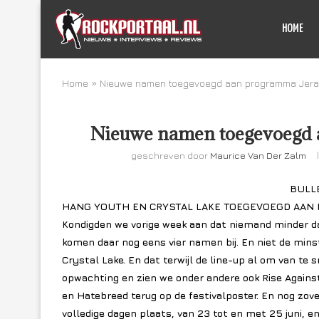
HOME
Home
»
Nieuwe namen toegevoegd aan programma Jera
Nieuwe namen toegevoegd 
geschreven door
Maurice Van Der Zalm
BULLE
HANG YOUTH EN CRYSTAL LAKE TOEGEVOEGD AAN 
Kondigden we vorige week aan dat niemand minder da
komen daar nog eens vier namen bij. En niet de minst
Crystal Lake. En dat terwijl de line-up al om van t
opwachting en zien we onder andere ook Rise Against,
en Hatebreed terug op de festivalposter. En nog zovee
volledige dagen plaats, van 23 tot en met 25 juni, en