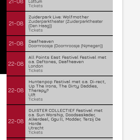
21-08
Lottum
Tickets
Zuiderpark Live: Wolfmother
Zuiderparktheater (Zuiderparktheater
21-08
(Den Haag))
Tickets
Deafheaven
21-08
Doornroosje (Doornroosje (Nijmegen))
All Points East Festival Festival met
o.a. Deftones, Deafheaven
22-08
London
Tickets
Huntenpop Festival met o.a. Di-rect,
Up The Irons, The Dirty Daddies,
22-08
Therapy?
Ulft
Tickets
DUISTER COLLECTIEF Festival met
o.a. Sun Worship, Doodseskader,
Alkerdeel, Ggu:ll, Modder, Terzij De
22-08
Horde
Utrecht
Tickets