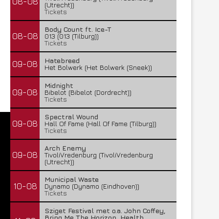
08-08
(Utrecht))
Tickets
Body Count ft. Ice-T
08-08
013 (013 (Tilburg))
Tickets
Hatebreed
09-08
Het Bolwerk (Het Bolwerk (Sneek))
Midnight
09-08
Bibelot (Bibelot (Dordrecht))
Tickets
Spectral Wound
09-08
Hall Of Fame (Hall Of Fame (Tilburg))
Tickets
Arch Enemy
09-08
TivoliVredenburg (TivoliVredenburg
(Utrecht))
Municipal Waste
10-08
Dynamo (Dynamo (Eindhoven))
Tickets
Sziget Festival met o.a. John Coffey,
Bring Me The Horizon, Health