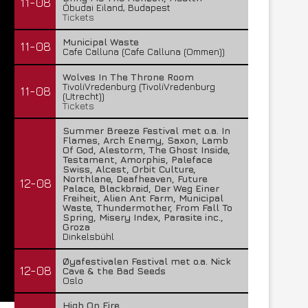
11-08
Óbudai Eiland, Budapest
Tickets
Municipal Waste
11-08
Cafe Calluna (Cafe Calluna (Ommen))
Wolves In The Throne Room
TivoliVredenburg (TivoliVredenburg
11-08
(Utrecht))
Tickets
Summer Breeze Festival met o.a. In
Flames, Arch Enemy, Saxon, Lamb
Of God, Alestorm, The Ghost Inside,
Testament, Amorphis, Paleface
Swiss, Alcest, Orbit Culture,
Northlane, Deafheaven, Future
12-08
Palace, Blackbraid, Der Weg Einer
Freiheit, Alien Ant Farm, Municipal
Waste, Thundermother, From Fall To
Spring, Misery Index, Parasite inc.,
Groza
Dinkelsbühl
Øyafestivalen Festival met o.a. Nick
12-08
Cave & the Bad Seeds
Oslo
High On Fire