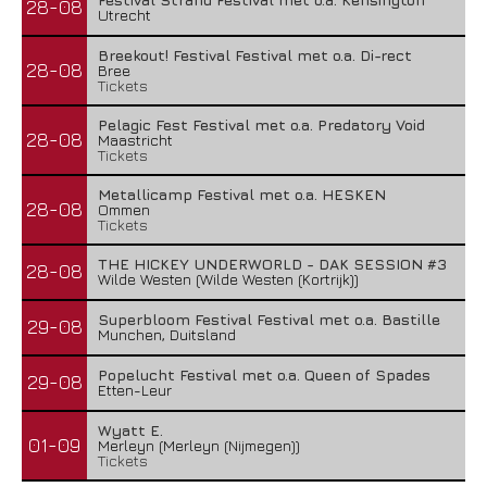
28-08
Utrecht
Breekout! Festival Festival met o.a. Di-rect
28-08
Bree
Tickets
Pelagic Fest Festival met o.a. Predatory Void
28-08
Maastricht
Tickets
Metallicamp Festival met o.a. HESKEN
28-08
Ommen
Tickets
THE HICKEY UNDERWORLD - DAK SESSION #3
28-08
Wilde Westen (Wilde Westen (Kortrijk))
Superbloom Festival Festival met o.a. Bastille
29-08
Munchen, Duitsland
Popelucht Festival met o.a. Queen of Spades
29-08
Etten-Leur
Wyatt E.
01-09
Merleyn (Merleyn (Nijmegen))
Tickets