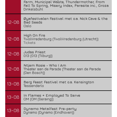
Farm, Municipal Waste, Thundermother, From
Fall To Spring, Misery Index, Parasite inc., Groza
Dinkelsbühl
Øyafestivalen Festival met o.a. Nick Cave & the
12-08
Bad Seeds
Oslo
High On Fire
12-08
TivoliVredenburg (TivoliVredenburg (Utrecht))
Tickets
Judas Priest
12-08
013 (013 (Tilburg))
Ntjam Rosie - Who I Am
12-08
Theater aan de Parade (Theater aan de Parade
(Den Bosch))
Berg Feest Festival met o.a. Kensington
13-08
Tessenderlo
In Flames + Employed To Serve
13-08
OM (OM (Seraing))
Dynamo Metalfest Pre-party
13-08
Dynamo (Dynamo (Eindhoven))