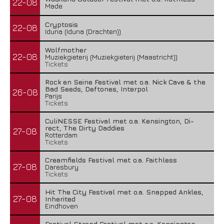
22-08
Made
Cryptosis
22-08
Iduna (Iduna (Drachten))
Wolfmother
22-08
Muziekgieterij (Muziekgieterij (Maastricht))
Tickets
Rock en Seine Festival met o.a. Nick Cave & the
Bad Seeds, Deftones, Interpol
26-08
Parijs
Tickets
CuliNESSE Festival met o.a. Kensington, Di-
rect, The Dirty Daddies
27-08
Rotterdam
Tickets
Creamfields Festival met o.a. Faithless
27-08
Daresbury
Tickets
Hit The City Festival met o.a. Snapped Ankles,
27-08
Inherited
Eindhoven
Festival Strand Festival met o.a. Kensington