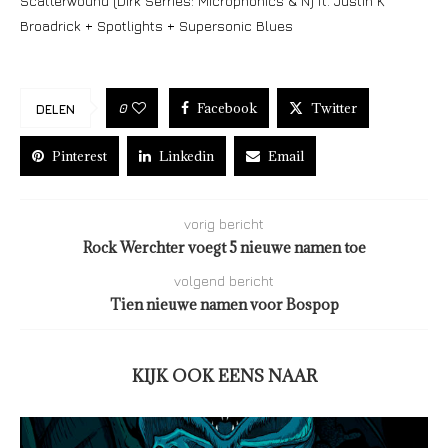
Scatterwound (Dirk Serries: Microphonics & N) ft. Justin K
Broadrick + Spotlights + Supersonic Blues
Facebook
Twitter
0
DELEN
Pinterest
Linkedin
Email
vorig bericht
Rock Werchter voegt 5 nieuwe namen toe
volgend bericht
Tien nieuwe namen voor Bospop
KIJK OOK EENS NAAR