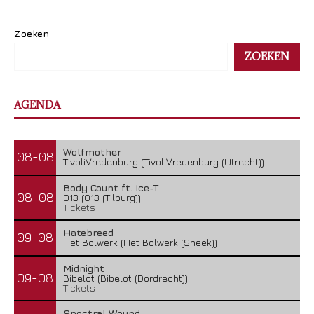
Zoeken
ZOEKEN
AGENDA
Wolfmother
08-08
TivoliVredenburg (TivoliVredenburg (Utrecht))
Body Count ft. Ice-T
08-08
013 (013 (Tilburg))
Tickets
Hatebreed
09-08
Het Bolwerk (Het Bolwerk (Sneek))
Midnight
09-08
Bibelot (Bibelot (Dordrecht))
Tickets
Spectral Wound