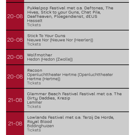
Pukkelpop Festival met o.a. Deftones, The
Hives, Stick to your Guns, Chat Pile,
20-08
Deafheaven, Ploegendienst, dEUS
Hasselt
Tickets
Stick To Your Guns
20-08
Nieuwe Nor (Nieuwe Nor (Heerlen))
Tickets
Wolfmother
20-08
Hedon (Hedon (Zwolle))
Racoon
Openluchttheater Hertme (Openluchttheater
20-08
Hertme (Hertme))
Tickets
Glemmer Beach Festival Festival met o.a. The
Dirty Daddies, Krezip
21-08
Lemmer
Tickets
Lowlands Festival met o.a. Terzij De Horde,
Royal Blood
21-08
Biddinghuizen
Tickets