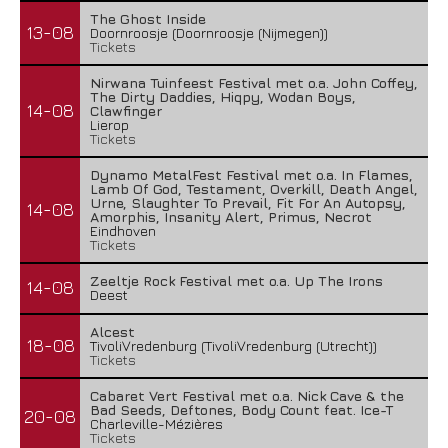
The Ghost Inside
13-08
Doornroosje (Doornroosje (Nijmegen))
Tickets
Nirwana Tuinfeest Festival met o.a. John Coffey,
The Dirty Daddies, Hiqpy, Wodan Boys,
14-08
Clawfinger
Lierop
Tickets
Dynamo MetalFest Festival met o.a. In Flames,
Lamb Of God, Testament, Overkill, Death Angel,
Urne, Slaughter To Prevail, Fit For An Autopsy,
14-08
Amorphis, Insanity Alert, Primus, Necrot
Eindhoven
Tickets
Zeeltje Rock Festival met o.a. Up The Irons
14-08
Deest
Alcest
18-08
TivoliVredenburg (TivoliVredenburg (Utrecht))
Tickets
Cabaret Vert Festival met o.a. Nick Cave & the
Bad Seeds, Deftones, Body Count feat. Ice-T
20-08
Charleville-Mézières
Tickets