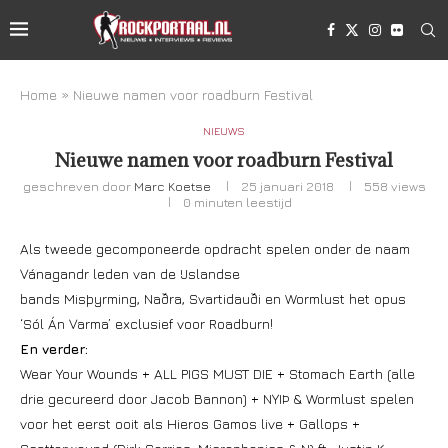
Home
»
Nieuwe namen voor roadburn Festival
NIEUWS
Nieuwe namen voor roadburn Festival
geschreven door
Marc Koetse
25 januari 2018
558
views
0 minuten leestijd
Als tweede gecomponeerde opdracht spelen onder de naam
Vánagandr leden van de IJslandse
bands Misþyrming, Naðra, Svartidauði en Wormlust het opus
‘Sól Án Varma’ exclusief voor Roadburn!
En verder:
Wear Your Wounds + ALL PIGS MUST DIE + Stomach Earth (alle
drie gecureerd door Jacob Bannon) + NYIÞ & Wormlust spelen
voor het eerst ooit als Hieros Gamos live + Gallops +