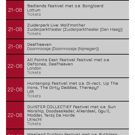
Badlands Festival met o.a. Bongloard
21-08
Lottum
Tickets
Zuiderpark Live: Wolfmother
21-08
Zuiderparktheater (Zuiderparktheater (Den Haag))
Tickets
Deafheaven
21-08
Doornroosje (Doornroosje (Nijmegen))
All Points East Festival Festival met o.a.
Deftones, Deafheaven
22-08
London
Tickets
Huntenpop Festival met o.a. Di-rect, Up The
Irons, The Dirty Daddies, Therapy?
22-08
Ulft
Tickets
DUISTER COLLECTIEF Festival met o.a. Sun
Worship, Doodseskader, Alkerdeel, Ggu:ll,
22-08
Modder, Terzij De Horde
Utrecht
Tickets
Waailand Outdoor Festival met o.a. Ruthless