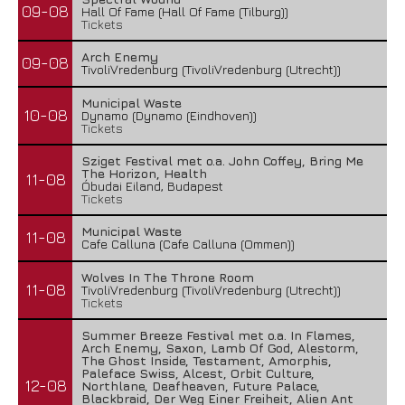
09-08
Hall Of Fame (Hall Of Fame (Tilburg))
Tickets
Arch Enemy
09-08
TivoliVredenburg (TivoliVredenburg (Utrecht))
Municipal Waste
10-08
Dynamo (Dynamo (Eindhoven))
Tickets
Sziget Festival met o.a. John Coffey, Bring Me
The Horizon, Health
11-08
Óbudai Eiland, Budapest
Tickets
Municipal Waste
11-08
Cafe Calluna (Cafe Calluna (Ommen))
Wolves In The Throne Room
11-08
TivoliVredenburg (TivoliVredenburg (Utrecht))
Tickets
Summer Breeze Festival met o.a. In Flames,
Arch Enemy, Saxon, Lamb Of God, Alestorm,
The Ghost Inside, Testament, Amorphis,
Paleface Swiss, Alcest, Orbit Culture,
12-08
Northlane, Deafheaven, Future Palace,
Blackbraid, Der Weg Einer Freiheit, Alien Ant