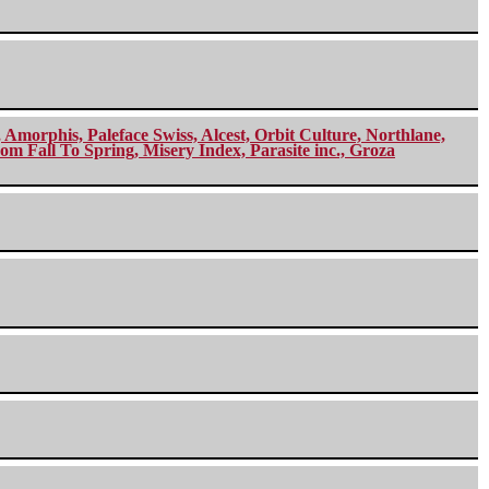
morphis, Paleface Swiss, Alcest, Orbit Culture, Northlane,
m Fall To Spring, Misery Index, Parasite inc., Groza