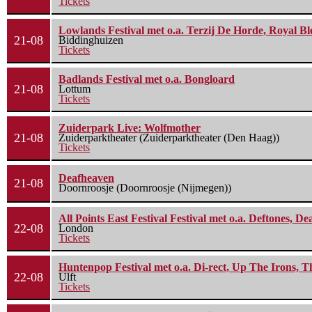
Tickets
Lowlands Festival met o.a. Terzij De Horde, Royal B
21-08
Biddinghuizen
Tickets
Badlands Festival met o.a. Bongloard
21-08
Lottum
Tickets
Zuiderpark Live: Wolfmother
21-08
Zuiderparktheater (Zuiderparktheater (Den Haag))
Tickets
Deafheaven
21-08
Doornroosje (Doornroosje (Nijmegen))
All Points East Festival Festival met o.a. Deftones, D
22-08
London
Tickets
Huntenpop Festival met o.a. Di-rect, Up The Irons, 
22-08
Ulft
Tickets