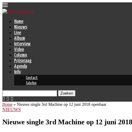
Home
Nieuws
Live
Album
Interview
Video
Column
Prijsvraag
Agenda
Info
Contact
Colofon
Zoeken
Home
»
Nieuwe single 3rd Machine op 12 juni 2018 openbaar
NIEUWS
Nieuwe single 3rd Machine op 12 juni 201