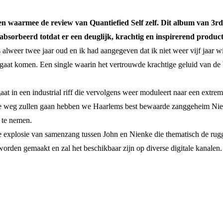
den waarmee de review van Quantiefied Self zelf. Dit album van 3r
eabsorbeerd totdat er een deuglijk, krachtig en inspirerend produc
is alweer twee jaar oud en ik had aangegeven dat ik niet weer vijf jaa
aat komen. Een single waarin het vertrouwde krachtige geluid van de b
at in een industrial riff die vervolgens weer moduleert naar een extrem
e weg zullen gaan hebben we Haarlems best bewaarde zanggeheim Nie
 te nemen.
e explosie van samenzang tussen John en Nienke die thematisch de rug
orden gemaakt en zal het beschikbaar zijn op diverse digitale kanalen.