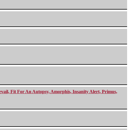
ail, Fit For An Autopsy, Amorphis, Insanity Alert, Primus,