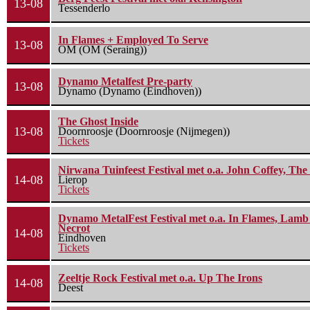
13-08
Tessenderlo
In Flames + Employed To Serve
13-08
OM (OM (Seraing))
Dynamo Metalfest Pre-party
13-08
Dynamo (Dynamo (Eindhoven))
The Ghost Inside
13-08
Doornroosje (Doornroosje (Nijmegen))
Tickets
Nirwana Tuinfeest Festival met o.a. John Coffey, Th
14-08
Lierop
Tickets
Dynamo MetalFest Festival met o.a. In Flames, Lamb O
Necrot
14-08
Eindhoven
Tickets
Zeeltje Rock Festival met o.a. Up The Irons
14-08
Deest