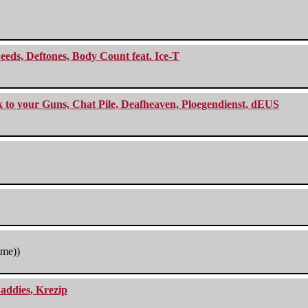
eeds, Deftones, Body Count feat. Ice-T
ck to your Guns, Chat Pile, Deafheaven, Ploegendienst, dEUS
tme))
addies, Krezip