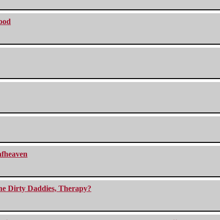
lood
eafheaven
The Dirty Daddies, Therapy?