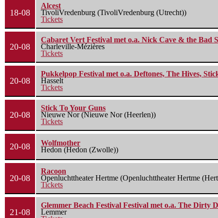
Alcest
18-08
TivoliVredenburg (TivoliVredenburg (Utrecht))
Tickets
Cabaret Vert Festival met o.a. Nick Cave & the Bad S
20-08
Charleville-Mézières
Tickets
Pukkelpop Festival met o.a. Deftones, The Hives, Sti
20-08
Hasselt
Tickets
Stick To Your Guns
20-08
Nieuwe Nor (Nieuwe Nor (Heerlen))
Tickets
Wolfmother
20-08
Hedon (Hedon (Zwolle))
Racoon
20-08
Openluchttheater Hertme (Openluchttheater Hertme (Her
Tickets
Glemmer Beach Festival Festival met o.a. The Dirty D
21-08
Lemmer