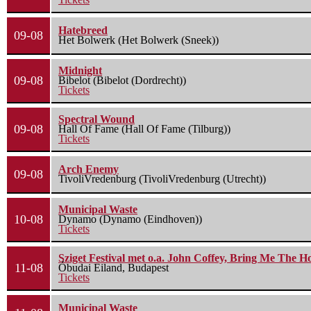
Hatebreed
09-08
Het Bolwerk (Het Bolwerk (Sneek))
Midnight
09-08
Bibelot (Bibelot (Dordrecht))
Tickets
Spectral Wound
09-08
Hall Of Fame (Hall Of Fame (Tilburg))
Tickets
Arch Enemy
09-08
TivoliVredenburg (TivoliVredenburg (Utrecht))
Municipal Waste
10-08
Dynamo (Dynamo (Eindhoven))
Tickets
Sziget Festival met o.a. John Coffey, Bring Me The H
11-08
Óbudai Eiland, Budapest
Tickets
Municipal Waste