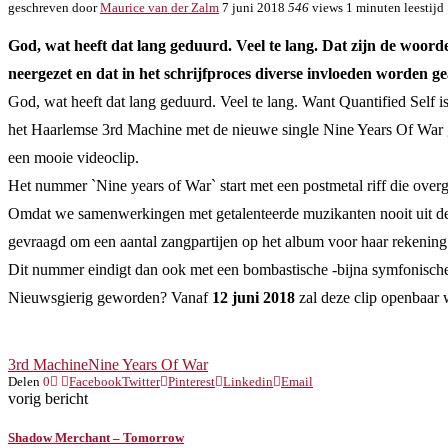
geschreven door
Maurice van der Zalm
7 juni 2018
546
views
1 minuten leestijd
God, wat heeft dat lang geduurd. Veel te lang. Dat zijn de woor
neergezet en dat in het schrijfproces diverse invloeden worden g
God, wat heeft dat lang geduurd. Veel te lang. Want Quantified Self 
het Haarlemse 3rd Machine met de nieuwe single Nine Years Of War g
een mooie videoclip.
Het nummer `Nine years of War` start met een postmetal riff die overga
Omdat we samenwerkingen met getalenteerde muzikanten nooit uit d
gevraagd om een aantal zangpartijen op het album voor haar rekening
Dit nummer eindigt dan ook met een bombastische -bijna symfonisch
Nieuwsgierig geworden? Vanaf
12 juni 2018
zal deze clip openbaar w
3rd Machine
Nine Years Of War
Delen
0
Facebook
Twitter
Pinterest
Linkedin
Email
vorig bericht
Shadow Merchant – Tomorrow