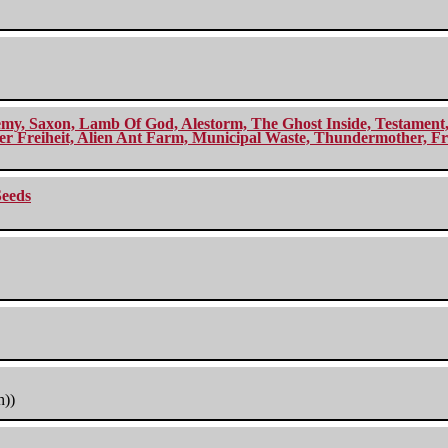
my, Saxon, Lamb Of God, Alestorm, The Ghost Inside, Testament, A
r Freiheit, Alien Ant Farm, Municipal Waste, Thundermother, Fro
Seeds
h))