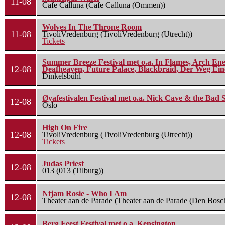
11-08
Cafe Calluna (Cafe Calluna (Ommen))
Wolves In The Throne Room
11-08
TivoliVredenburg (TivoliVredenburg (Utrecht))
Tickets
Summer Breeze Festival met o.a. In Flames, Arch Ene
12-08
Deafheaven, Future Palace, Blackbraid, Der Weg Eine
Dinkelsbühl
Øyafestivalen Festival met o.a. Nick Cave & the Bad 
12-08
Oslo
High On Fire
12-08
TivoliVredenburg (TivoliVredenburg (Utrecht))
Tickets
Judas Priest
12-08
013 (013 (Tilburg))
Ntjam Rosie - Who I Am
12-08
Theater aan de Parade (Theater aan de Parade (Den Bosc
Berg Feest Festival met o.a. Kensington