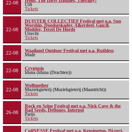
Irons, The Dirty Daddies, Therapy?
22-08
Ulft
Tickets
DUISTER COLLECTIEF Festival met o.a. Sun
Worship, Doodseskader, Alkerdeel, Ggu:ll,
22-08
Modder, Terzij De Horde
Utrecht
Tickets
Waailand Outdoor Festival met o.a. Ruthless
22-08
Made
Cryptosis
22-08
Iduna (Iduna (Drachten))
Wolfmother
22-08
Muziekgieterij (Muziekgieterij (Maastricht))
Tickets
Rock en Seine Festival met o.a. Nick Cave & the
Bad Seeds, Deftones, Interpol
26-08
Parijs
Tickets
CuliNESSE Festival met o.a. Kensington, Di-rect,