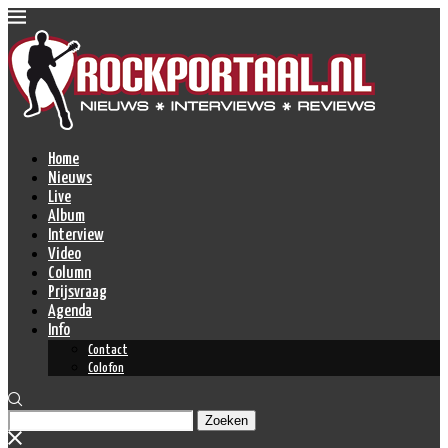
Home
Nieuws
Live
Album
Interview
Video
Column
Prijsvraag
Agenda
Info
Contact
Colofon
Zoeken