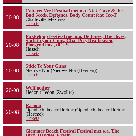
Cabaret Vert Festival met o.a. Nick Cave & the
Bad Seeds, Deftones, Body Count feat. Ice-T
20-08
Charleville-Mézières
Tickets
Pukkelpop Festival met o.a. Deftones, The Hives,
Stick to your Guns, Chat Pile, Deafheaven,
20-08
Ploegendienst, dEUS
Hasselt
Tickets
Stick To Your Guns
20-08
Nieuwe Nor (Nieuwe Nor (Heerlen))
Tickets
Wolfmother
20-08
Hedon (Hedon (Zwolle))
Racoon
Openluchttheater Hertme (Openluchttheater Hertme
20-08
(Hertme))
Tickets
Glemmer Beach Festival Festival met o.a. The
Dirty Daddies, Krezip