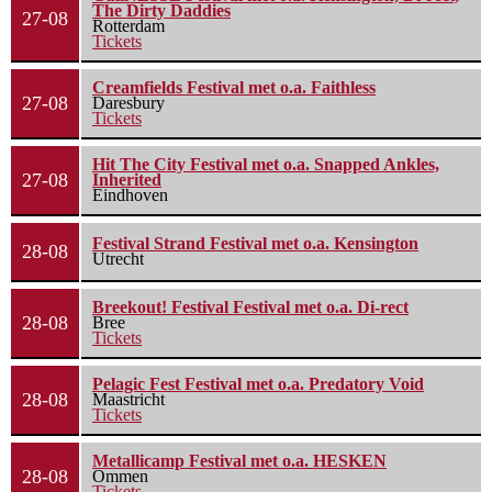
The Dirty Daddies
27-08
Rotterdam
Tickets
Creamfields Festival met o.a. Faithless
27-08
Daresbury
Tickets
Hit The City Festival met o.a. Snapped Ankles,
27-08
Inherited
Eindhoven
Festival Strand Festival met o.a. Kensington
28-08
Utrecht
Breekout! Festival Festival met o.a. Di-rect
28-08
Bree
Tickets
Pelagic Fest Festival met o.a. Predatory Void
28-08
Maastricht
Tickets
Metallicamp Festival met o.a. HESKEN
28-08
Ommen
Tickets