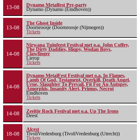
Dynamo Metalfest Pre-party
13-08
Dynamo (Dynamo (Eindhoven))
The Ghost Inside
13-08
Doornroosje (Doornroosje (Nijmegen))
Tickets
Nirwana Tuinfeest Festival met o.a. John Coffey,
The Dirty Daddies, Hiqpy, Wodan Boys,
14-08
Clawfinger
Lierop
Tickets
Dynamo MetalFest Festival met o.a. In Flames,
Lamb Of God, Testament, Overkill, Death Angel,
Urne, Slaughter To Prevail, Fit For An Autopsy,
14-08
Amorphis, Insanity Alert, Primus, Necrot
Eindhoven
Tickets
Zeeltje Rock Festival met o.a. Up The Irons
14-08
Deest
Alcest
18-08
TivoliVredenburg (TivoliVredenburg (Utrecht))
Tickets