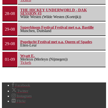
THE HICKEY UNDERWORLD - DAK
28-08
SESSION #3
Wilde Westen (Wilde Westen (Kortrijk))
Superbloom Festival Festival met o.a. Bastille
29-08
Munchen, Duitsland
Popelucht Festival met o.a. Queen of Spades
29-08
Etten-Leur
Wyatt E.
01-09
Merleyn (Merleyn (Nijmegen))
Tickets
Facebook
Twitter
Instagram
Flickr