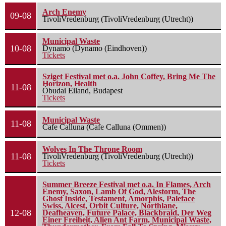
Arch Enemy
09-08
TivoliVredenburg (TivoliVredenburg (Utrecht))
Municipal Waste
10-08
Dynamo (Dynamo (Eindhoven))
Tickets
Sziget Festival met o.a. John Coffey, Bring Me The
Horizon, Health
11-08
Óbudai Eiland, Budapest
Tickets
Municipal Waste
11-08
Cafe Calluna (Cafe Calluna (Ommen))
Wolves In The Throne Room
11-08
TivoliVredenburg (TivoliVredenburg (Utrecht))
Tickets
Summer Breeze Festival met o.a. In Flames, Arch
Enemy, Saxon, Lamb Of God, Alestorm, The
Ghost Inside, Testament, Amorphis, Paleface
Swiss, Alcest, Orbit Culture, Northlane,
12-08
Deafheaven, Future Palace, Blackbraid, Der Weg
Einer Freiheit, Alien Ant Farm, Municipal Waste,