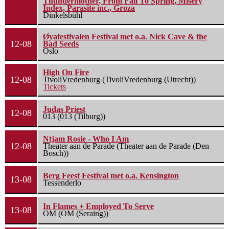
Thundermother, From Fall To Spring, Misery
Index, Parasite inc., Groza
Dinkelsbühl
Øyafestivalen Festival met o.a. Nick Cave & the
12-08
Bad Seeds
Oslo
High On Fire
12-08
TivoliVredenburg (TivoliVredenburg (Utrecht))
Tickets
Judas Priest
12-08
013 (013 (Tilburg))
Ntjam Rosie - Who I Am
12-08
Theater aan de Parade (Theater aan de Parade (Den
Bosch))
Berg Feest Festival met o.a. Kensington
13-08
Tessenderlo
In Flames + Employed To Serve
13-08
OM (OM (Seraing))