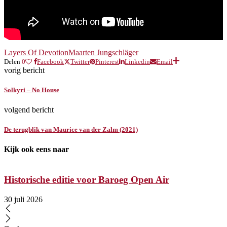
Layers Of Devotion
Maarten Jungschläger
Delen
0
Facebook
Twitter
Pinterest
Linkedin
Email
vorig bericht
Solkyri – No House
volgend bericht
De terugblik van Maurice van der Zalm (2021)
Kijk ook eens naar
Historische editie voor Baroeg Open Air
30 juli 2026
2