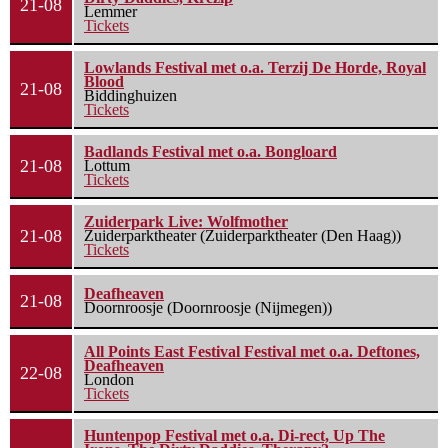
21-08
Lemmer
Tickets
Lowlands Festival met o.a. Terzij De Horde, Royal
Blood
21-08
Biddinghuizen
Tickets
Badlands Festival met o.a. Bongloard
21-08
Lottum
Tickets
Zuiderpark Live: Wolfmother
21-08
Zuiderparktheater (Zuiderparktheater (Den Haag))
Tickets
Deafheaven
21-08
Doornroosje (Doornroosje (Nijmegen))
All Points East Festival Festival met o.a. Deftones,
Deafheaven
22-08
London
Tickets
Huntenpop Festival met o.a. Di-rect, Up The