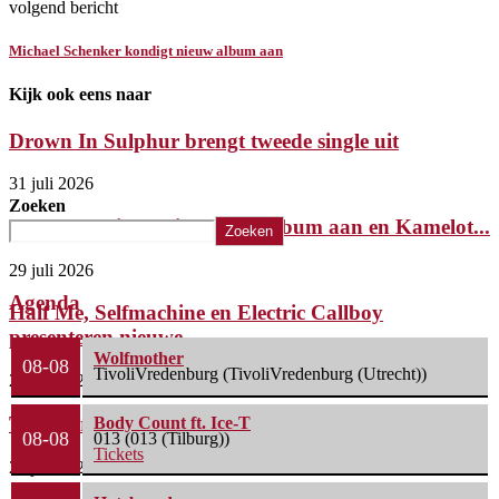
volgend bericht
Michael Schenker kondigt nieuw album aan
Kijk ook eens naar
Drown In Sulphur brengt tweede single uit
31 juli 2026
Zoeken
Tony Iommi kondigt nieuw album aan en Kamelot...
Zoeken
29 juli 2026
Agenda
Half Me, Selfmachine en Electric Callboy
presenteren nieuwe...
Wolfmother
08-08
TivoliVredenburg (TivoliVredenburg (Utrecht))
29 juli 2026
Temic brengt nieuwe single uit
Body Count ft. Ice-T
08-08
013 (013 (Tilburg))
Tickets
28 juli 2026