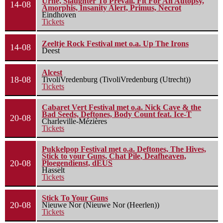
Urne, Slaughter To Prevail, Fit For An Autopsy,
14-08
Amorphis, Insanity Alert, Primus, Necrot
Eindhoven
Tickets
Zeeltje Rock Festival met o.a. Up The Irons
14-08
Deest
Alcest
18-08
TivoliVredenburg (TivoliVredenburg (Utrecht))
Tickets
Cabaret Vert Festival met o.a. Nick Cave & the
Bad Seeds, Deftones, Body Count feat. Ice-T
20-08
Charleville-Mézières
Tickets
Pukkelpop Festival met o.a. Deftones, The Hives,
Stick to your Guns, Chat Pile, Deafheaven,
20-08
Ploegendienst, dEUS
Hasselt
Tickets
Stick To Your Guns
20-08
Nieuwe Nor (Nieuwe Nor (Heerlen))
Tickets