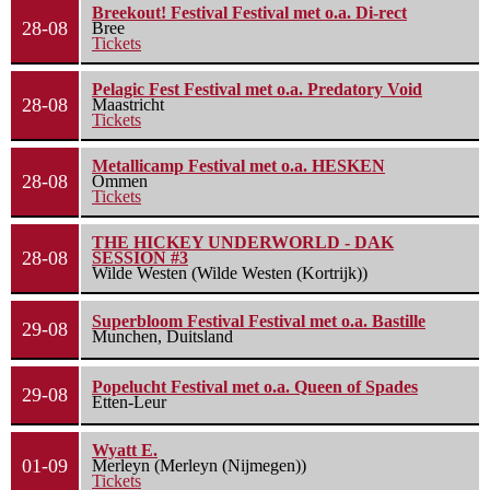
Breekout! Festival Festival met o.a. Di-rect
28-08
Bree
Tickets
Pelagic Fest Festival met o.a. Predatory Void
28-08
Maastricht
Tickets
Metallicamp Festival met o.a. HESKEN
28-08
Ommen
Tickets
THE HICKEY UNDERWORLD - DAK
28-08
SESSION #3
Wilde Westen (Wilde Westen (Kortrijk))
Superbloom Festival Festival met o.a. Bastille
29-08
Munchen, Duitsland
Popelucht Festival met o.a. Queen of Spades
29-08
Etten-Leur
Wyatt E.
01-09
Merleyn (Merleyn (Nijmegen))
Tickets