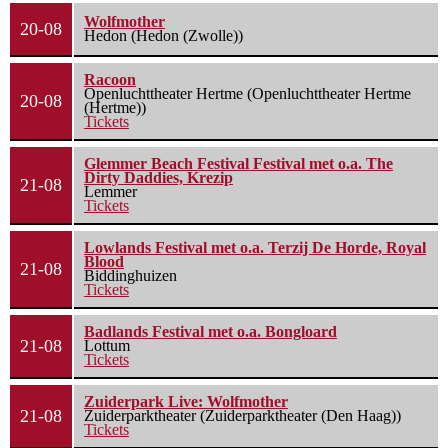
Wolfmother
20-08
Hedon (Hedon (Zwolle))
Racoon
Openluchttheater Hertme (Openluchttheater Hertme
20-08
(Hertme))
Tickets
Glemmer Beach Festival Festival met o.a. The
Dirty Daddies, Krezip
21-08
Lemmer
Tickets
Lowlands Festival met o.a. Terzij De Horde, Royal
Blood
21-08
Biddinghuizen
Tickets
Badlands Festival met o.a. Bongloard
21-08
Lottum
Tickets
Zuiderpark Live: Wolfmother
21-08
Zuiderparktheater (Zuiderparktheater (Den Haag))
Tickets