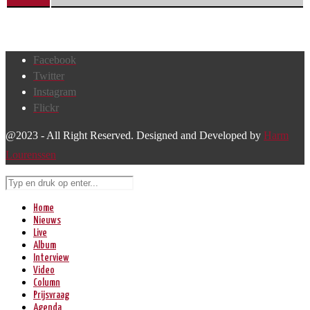
Facebook
Twitter
Instagram
Flickr
@2023 - All Right Reserved. Designed and Developed by
Harm
Lourenssen
Home
Nieuws
Live
Album
Interview
Video
Column
Prijsvraag
Agenda