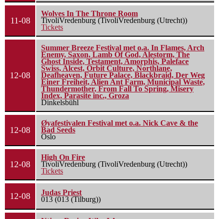
Wolves In The Throne Room
11-08
TivoliVredenburg (TivoliVredenburg (Utrecht))
Tickets
Summer Breeze Festival met o.a. In Flames, Arch
Enemy, Saxon, Lamb Of God, Alestorm, The
Ghost Inside, Testament, Amorphis, Paleface
Swiss, Alcest, Orbit Culture, Northlane,
12-08
Deafheaven, Future Palace, Blackbraid, Der Weg
Einer Freiheit, Alien Ant Farm, Municipal Waste,
Thundermother, From Fall To Spring, Misery
Index, Parasite inc., Groza
Dinkelsbühl
Øyafestivalen Festival met o.a. Nick Cave & the
12-08
Bad Seeds
Oslo
High On Fire
12-08
TivoliVredenburg (TivoliVredenburg (Utrecht))
Tickets
Judas Priest
12-08
013 (013 (Tilburg))