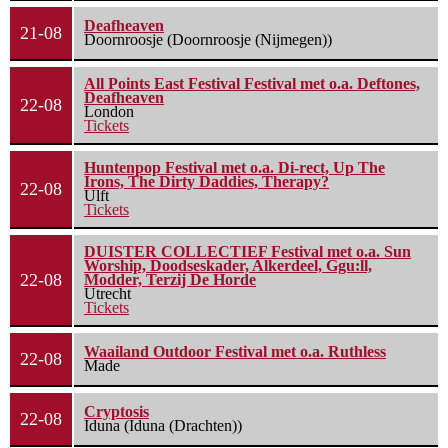
Deafheaven
21-08
Doornroosje (Doornroosje (Nijmegen))
All Points East Festival Festival met o.a. Deftones,
Deafheaven
22-08
London
Tickets
Huntenpop Festival met o.a. Di-rect, Up The
Irons, The Dirty Daddies, Therapy?
22-08
Ulft
Tickets
DUISTER COLLECTIEF Festival met o.a. Sun
Worship, Doodseskader, Alkerdeel, Ggu:ll,
22-08
Modder, Terzij De Horde
Utrecht
Tickets
Waailand Outdoor Festival met o.a. Ruthless
22-08
Made
Cryptosis
22-08
Iduna (Iduna (Drachten))