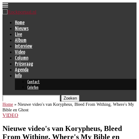
Home
Nieuws
Live
Album
Interview
Video
Column
Prijsvraag
Agenda
Info
Contact
Colofon
Zoeken
Home
»
Nieuwe video's van Korypheus, Bleed From Withing, Where's My
Bible en Ghost
VIDEO
Nieuwe video's van Korypheus, Bleed
From Withing, Where's My Bible en