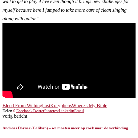
wait to get to play it live even though it brings new challenges for
myself because here I jumped to take more care of clean singing
along with guitar.”
Bleed From Within
ghost
Korypheus
Where's My Bible
Delen
0
Facebook
Twitter
Pinterest
Linkedin
Email
vorig bericht
Andreas Dörner (Caliban) – we moeten meer op zoek naar de verbinding