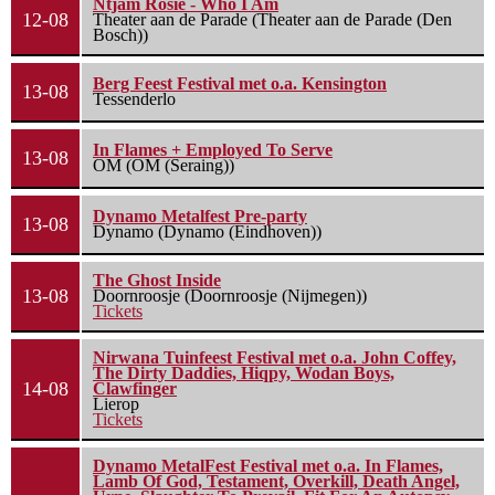
Ntjam Rosie - Who I Am
12-08
Theater aan de Parade (Theater aan de Parade (Den
Bosch))
Berg Feest Festival met o.a. Kensington
13-08
Tessenderlo
In Flames + Employed To Serve
13-08
OM (OM (Seraing))
Dynamo Metalfest Pre-party
13-08
Dynamo (Dynamo (Eindhoven))
The Ghost Inside
13-08
Doornroosje (Doornroosje (Nijmegen))
Tickets
Nirwana Tuinfeest Festival met o.a. John Coffey,
The Dirty Daddies, Hiqpy, Wodan Boys,
14-08
Clawfinger
Lierop
Tickets
Dynamo MetalFest Festival met o.a. In Flames,
Lamb Of God, Testament, Overkill, Death Angel,