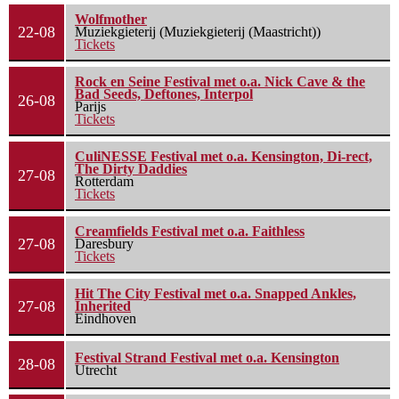
Wolfmother
22-08
Muziekgieterij (Muziekgieterij (Maastricht))
Tickets
Rock en Seine Festival met o.a. Nick Cave & the
Bad Seeds, Deftones, Interpol
26-08
Parijs
Tickets
CuliNESSE Festival met o.a. Kensington, Di-rect,
The Dirty Daddies
27-08
Rotterdam
Tickets
Creamfields Festival met o.a. Faithless
27-08
Daresbury
Tickets
Hit The City Festival met o.a. Snapped Ankles,
27-08
Inherited
Eindhoven
Festival Strand Festival met o.a. Kensington
28-08
Utrecht