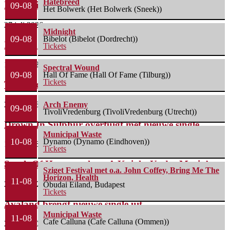
Hatebreed
Insomnium brengt nieuwe single uit
09-08
Het Bolwerk (Het Bolwerk (Sneek))
27 juli 2026
Midnight
09-08
Bibelot (Bibelot (Dordrecht))
Xskull8 lanceert nieuwe single
Tickets
17 juli 2026
Spectral Wound
09-08
Hall Of Fame (Hall Of Fame (Tilburg))
Tickets
Twee video’s die je moet zien/horen
2 juli 2026
Arch Enemy
09-08
TivoliVredenburg (TivoliVredenburg (Utrecht))
Drown In Sulphur overtuigt met nieuwe single
Municipal Waste
10-08
Dynamo (Dynamo (Eindhoven))
1 juli 2026
Tickets
South Of Heaven talent: A Knight Under Maria’s...
Sziget Festival met o.a. John Coffey, Bring Me The
Horizon, Health
11-08
28 mei 2026
Óbudai Eiland, Budapest
Tickets
Avaland brengt nieuwe single uit
Municipal Waste
11-08
Cafe Calluna (Cafe Calluna (Ommen))
23 april 2026