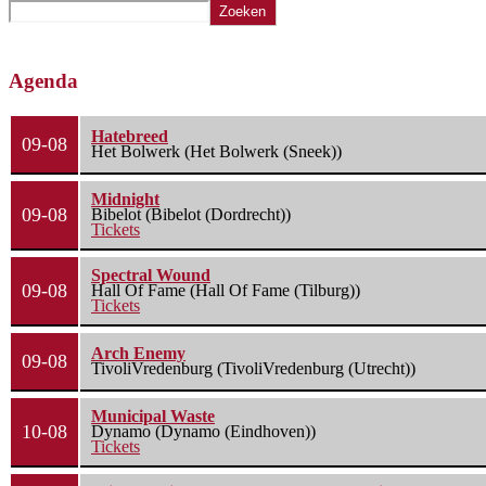
Zoeken
Agenda
Hatebreed
09-08
Het Bolwerk (Het Bolwerk (Sneek))
Midnight
09-08
Bibelot (Bibelot (Dordrecht))
Tickets
Spectral Wound
09-08
Hall Of Fame (Hall Of Fame (Tilburg))
Tickets
Arch Enemy
09-08
TivoliVredenburg (TivoliVredenburg (Utrecht))
Municipal Waste
10-08
Dynamo (Dynamo (Eindhoven))
Tickets