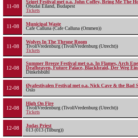
Sziget Festival met o.a. John Coffey, Bring Me The H
11-08
Óbudai Eiland, Budapest
Tickets
Municipal Waste
11-08
Cafe Calluna (Cafe Calluna (Ommen))
Wolves In The Throne Room
11-08
TivoliVredenburg (TivoliVredenburg (Utrecht))
Tickets
Summer Breeze Festival met o.a. In Flames, Arch Ene
12-08
Deafheaven, Future Palace, Blackbraid, Der Weg Eine
Dinkelsbühl
Øyafestivalen Festival met o.a. Nick Cave & the Bad 
12-08
Oslo
High On Fire
12-08
TivoliVredenburg (TivoliVredenburg (Utrecht))
Tickets
Judas Priest
12-08
013 (013 (Tilburg))