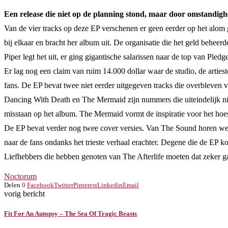
Een release die niet op de planning stond, maar door omstandig
Van de vier tracks op deze EP verschenen er geen eerder op het alom
bij elkaar en bracht her album uit. De organisatie die het geld beheer
Piper legt het uit, er ging gigantische salarissen naar de top van Ple
Er lag nog een claim van ruim 14.000 dollar waar de studio, de arti
fans. De EP bevat twee niet eerder uitgegeven tracks die overbleven 
Dancing With Death en The Mermaid zijn nummers die uiteindelijk ni
misstaan op het album. The Mermaid vormt de inspiratie voor het hoes
De EP bevat verder nog twee cover versies. Van The Sound horen w
naar de fans ondanks het trieste verhaal erachter. Degene die de EP k
Liefhebbers die hebben genoten van The Afterlife moeten dat zeker ga
Noctorum
Delen
0
Facebook
Twitter
Pinterest
Linkedin
Email
vorig bericht
Fit For An Autopsy – The Sea Of Tragic Beasts