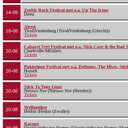
Zeeltje Rock Festival met o.a. Up The Irons
14-08
Deest
Alcest
18-08
TivoliVredenburg (TivoliVredenburg (Utrecht))
Tickets
Cabaret Vert Festival met o.a. Nick Cave & the Bad S
20-08
Charleville-Mézières
Tickets
Pukkelpop Festival met o.a. Deftones, The Hives, Sti
20-08
Hasselt
Tickets
Stick To Your Guns
20-08
Nieuwe Nor (Nieuwe Nor (Heerlen))
Tickets
Wolfmother
20-08
Hedon (Hedon (Zwolle))
Racoon
Openluchttheater Hertme (Openluchttheater Hertme (Her