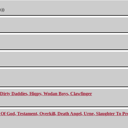
h))
e Dirty Daddies, Hiqpy, Wodan Boys, Clawfinger
f God, Testament, Overkill, Death Angel, Urne, Slaughter To Prev