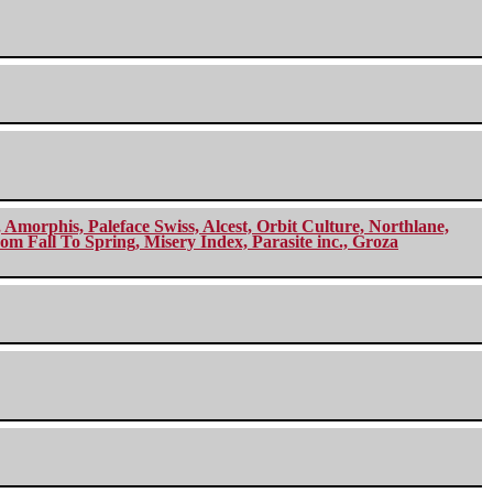
morphis, Paleface Swiss, Alcest, Orbit Culture, Northlane,
m Fall To Spring, Misery Index, Parasite inc., Groza