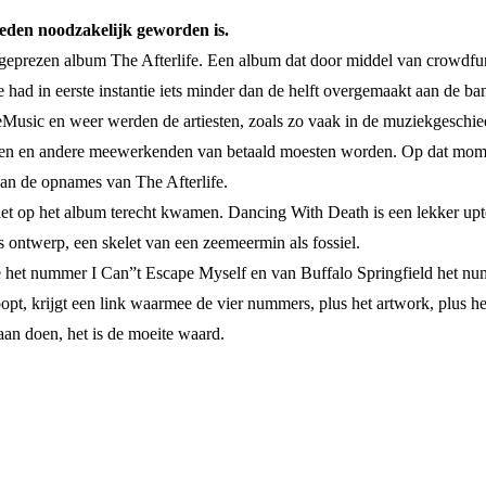
heden noodzakelijk geworden is.
 geprezen album The Afterlife. Een album dat door middel van crowdfu
de had in eerste instantie iets minder dan de helft overgemaakt aan de 
dgeMusic en weer werden de artiesten, zoals zo vaak in de muziekgeschied
esten en andere meewerkenden van betaald moesten worden. Op dat momen
van de opnames van The Afterlife.
et op het album terecht kwamen. Dancing With Death is een lekker up
 ontwerp, een skelet van een zeemeermin als fossiel.
e het nummer I Can”t Escape Myself en van Buffalo Springfield het n
oopt, krijgt een link waarmee de vier nummers, plus het artwork, plus 
an doen, het is de moeite waard.