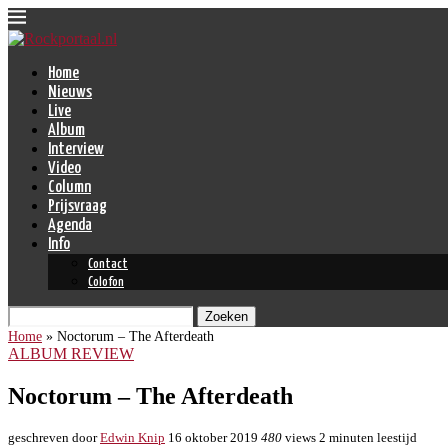
Home
Nieuws
Live
Album
Interview
Video
Column
Prijsvraag
Agenda
Info
Contact
Colofon
Zoeken
Home
»
Noctorum – The Afterdeath
ALBUM REVIEW
Noctorum – The Afterdeath
geschreven door
Edwin Knip
16 oktober 2019
480
views
2 minuten leestijd