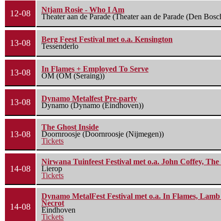
Ntjam Rosie - Who I Am
12-08
Theater aan de Parade (Theater aan de Parade (Den Bosc
Berg Feest Festival met o.a. Kensington
13-08
Tessenderlo
In Flames + Employed To Serve
13-08
OM (OM (Seraing))
Dynamo Metalfest Pre-party
13-08
Dynamo (Dynamo (Eindhoven))
The Ghost Inside
13-08
Doornroosje (Doornroosje (Nijmegen))
Tickets
Nirwana Tuinfeest Festival met o.a. John Coffey, Th
14-08
Lierop
Tickets
Dynamo MetalFest Festival met o.a. In Flames, Lamb O
Necrot
14-08
Eindhoven
Tickets