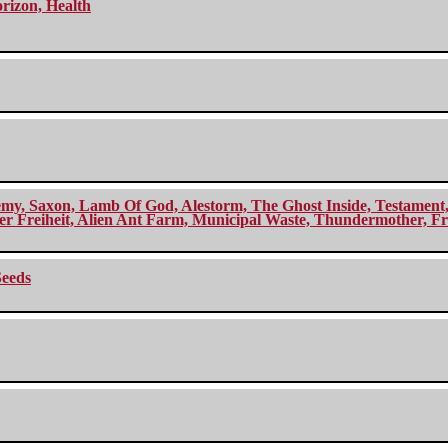
orizon, Health
my, Saxon, Lamb Of God, Alestorm, The Ghost Inside, Testament, A
r Freiheit, Alien Ant Farm, Municipal Waste, Thundermother, Fro
Seeds