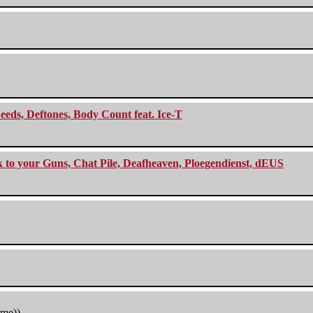
eeds, Deftones, Body Count feat. Ice-T
ck to your Guns, Chat Pile, Deafheaven, Ploegendienst, dEUS
tme))