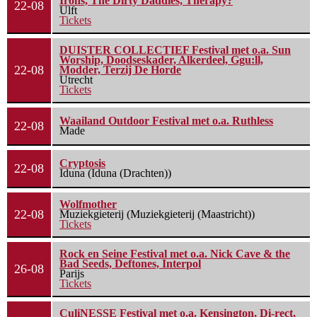
Irons, The Dirty Daddies, Therapy?
22-08
Ulft
Tickets
DUISTER COLLECTIEF Festival met o.a. Sun
Worship, Doodseskader, Alkerdeel, Ggu:ll,
22-08
Modder, Terzij De Horde
Utrecht
Tickets
Waailand Outdoor Festival met o.a. Ruthless
22-08
Made
Cryptosis
22-08
Iduna (Iduna (Drachten))
Wolfmother
22-08
Muziekgieterij (Muziekgieterij (Maastricht))
Tickets
Rock en Seine Festival met o.a. Nick Cave & the
Bad Seeds, Deftones, Interpol
26-08
Parijs
Tickets
CuliNESSE Festival met o.a. Kensington, Di-rect,