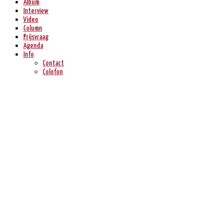
Album
Interview
Video
Column
Prijsvraag
Agenda
Info
Contact
Colofon