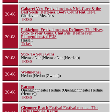
Cabaret Vert Festival met o.a. Nick Cave & the
Bad Seeds, Deftones, Body Count feat. Ice-T
20-08
Charleville-Mézières
Tickets
Pukkelpop Festival met o.a. Deftones, The Hives,
Stick to your Guns, Chat Pile, Deafheaven,
20-08
Ploegendienst, dEUS
Hasselt
Tickets
Stick To Your Guns
20-08
Nieuwe Nor (Nieuwe Nor (Heerlen))
Tickets
Wolfmother
20-08
Hedon (Hedon (Zwolle))
Racoon
Openluchttheater Hertme (Openluchttheater Hertme
20-08
(Hertme))
Tickets
Glemmer Beach Festival Festival met o.a. The
Dirty Daddies, Krezip