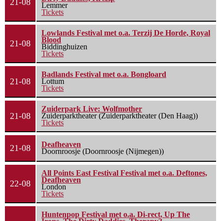
21-08
Lemmer
Tickets
Lowlands Festival met o.a. Terzij De Horde, Royal
Blood
21-08
Biddinghuizen
Tickets
Badlands Festival met o.a. Bongloard
21-08
Lottum
Tickets
Zuiderpark Live: Wolfmother
21-08
Zuiderparktheater (Zuiderparktheater (Den Haag))
Tickets
Deafheaven
21-08
Doornroosje (Doornroosje (Nijmegen))
All Points East Festival Festival met o.a. Deftones,
Deafheaven
22-08
London
Tickets
Huntenpop Festival met o.a. Di-rect, Up The