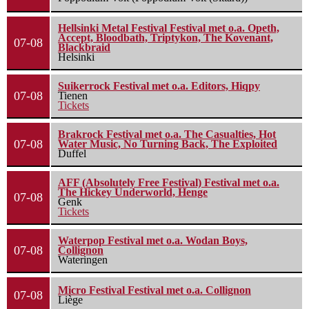
Hellsinki Metal Festival Festival met o.a. Opeth,
Accept, Bloodbath, Triptykon, The Kovenant,
07-08
Blackbraid
Helsinki
Suikerrock Festival met o.a. Editors, Hiqpy
07-08
Tienen
Tickets
Brakrock Festival met o.a. The Casualties, Hot
07-08
Water Music, No Turning Back, The Exploited
Duffel
AFF (Absolutely Free Festival) Festival met o.a.
The Hickey Underworld, Henge
07-08
Genk
Tickets
Waterpop Festival met o.a. Wodan Boys,
07-08
Collignon
Wateringen
Micro Festival Festival met o.a. Collignon
07-08
Liège