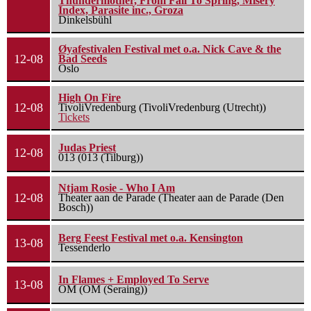
Thundermother, From Fall To Spring, Misery
Index, Parasite inc., Groza
Dinkelsbühl
Øyafestivalen Festival met o.a. Nick Cave & the
12-08
Bad Seeds
Oslo
High On Fire
12-08
TivoliVredenburg (TivoliVredenburg (Utrecht))
Tickets
Judas Priest
12-08
013 (013 (Tilburg))
Ntjam Rosie - Who I Am
12-08
Theater aan de Parade (Theater aan de Parade (Den
Bosch))
Berg Feest Festival met o.a. Kensington
13-08
Tessenderlo
In Flames + Employed To Serve
13-08
OM (OM (Seraing))