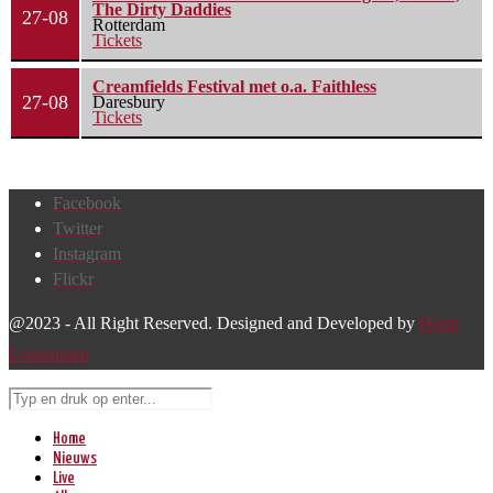
The Dirty Daddies
27-08
Rotterdam
Tickets
Creamfields Festival met o.a. Faithless
27-08
Daresbury
Tickets
Facebook
Twitter
Instagram
Flickr
@2023 - All Right Reserved. Designed and Developed by
Harm
Lourenssen
Home
Nieuws
Live