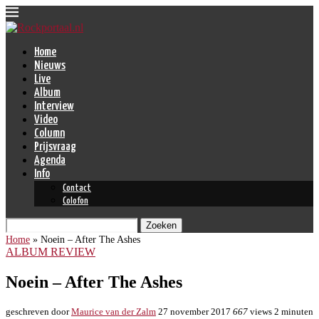
Home
Nieuws
Live
Album
Interview
Video
Column
Prijsvraag
Agenda
Info
Contact
Colofon
Zoeken
Home
»
Noein – After The Ashes
ALBUM REVIEW
Noein – After The Ashes
geschreven door
Maurice van der Zalm
27 november 2017
667
views
2 minuten