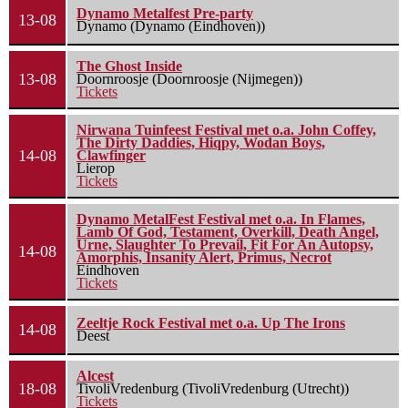
Dynamo Metalfest Pre-party
13-08
Dynamo (Dynamo (Eindhoven))
The Ghost Inside
13-08
Doornroosje (Doornroosje (Nijmegen))
Tickets
Nirwana Tuinfeest Festival met o.a. John Coffey,
The Dirty Daddies, Hiqpy, Wodan Boys,
14-08
Clawfinger
Lierop
Tickets
Dynamo MetalFest Festival met o.a. In Flames,
Lamb Of God, Testament, Overkill, Death Angel,
Urne, Slaughter To Prevail, Fit For An Autopsy,
14-08
Amorphis, Insanity Alert, Primus, Necrot
Eindhoven
Tickets
Zeeltje Rock Festival met o.a. Up The Irons
14-08
Deest
Alcest
18-08
TivoliVredenburg (TivoliVredenburg (Utrecht))
Tickets