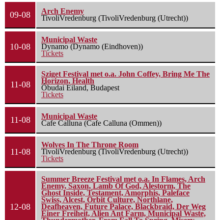
Arch Enemy
09-08
TivoliVredenburg (TivoliVredenburg (Utrecht))
Municipal Waste
10-08
Dynamo (Dynamo (Eindhoven))
Tickets
Sziget Festival met o.a. John Coffey, Bring Me The
Horizon, Health
11-08
Óbudai Eiland, Budapest
Tickets
Municipal Waste
11-08
Cafe Calluna (Cafe Calluna (Ommen))
Wolves In The Throne Room
11-08
TivoliVredenburg (TivoliVredenburg (Utrecht))
Tickets
Summer Breeze Festival met o.a. In Flames, Arch
Enemy, Saxon, Lamb Of God, Alestorm, The
Ghost Inside, Testament, Amorphis, Paleface
Swiss, Alcest, Orbit Culture, Northlane,
12-08
Deafheaven, Future Palace, Blackbraid, Der Weg
Einer Freiheit, Alien Ant Farm, Municipal Waste,