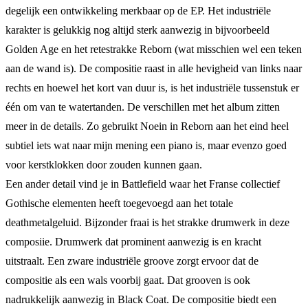
degelijk een ontwikkeling merkbaar op de EP. Het industriële
karakter is gelukkig nog altijd sterk aanwezig in bijvoorbeeld
Golden Age en het retestrakke Reborn (wat misschien wel een teken
aan de wand is). De compositie raast in alle hevigheid van links naar
rechts en hoewel het kort van duur is, is het industriële tussenstuk er
één om van te watertanden. De verschillen met het album zitten
meer in de details. Zo gebruikt Noein in Reborn aan het eind heel
subtiel iets wat naar mijn mening een piano is, maar evenzo goed
voor kerstklokken door zouden kunnen gaan.
Een ander detail vind je in Battlefield waar het Franse collectief
Gothische elementen heeft toegevoegd aan het totale
deathmetalgeluid. Bijzonder fraai is het strakke drumwerk in deze
composiie. Drumwerk dat prominent aanwezig is en kracht
uitstraalt. Een zware industriële groove zorgt ervoor dat de
compositie als een wals voorbij gaat. Dat grooven is ook
nadrukkelijk aanwezig in Black Coat. De compositie biedt een