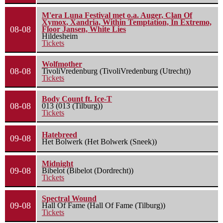
M'era Luna Festival met o.a. Auger, Clan Of
Xymox, Xandria, Within Temptation, In Extremo,
08-08
Floor Jansen, White Lies
Hildesheim
Tickets
Wolfmother
08-08
TivoliVredenburg (TivoliVredenburg (Utrecht))
Tickets
Body Count ft. Ice-T
08-08
013 (013 (Tilburg))
Tickets
Hatebreed
09-08
Het Bolwerk (Het Bolwerk (Sneek))
Midnight
09-08
Bibelot (Bibelot (Dordrecht))
Tickets
Spectral Wound
09-08
Hall Of Fame (Hall Of Fame (Tilburg))
Tickets