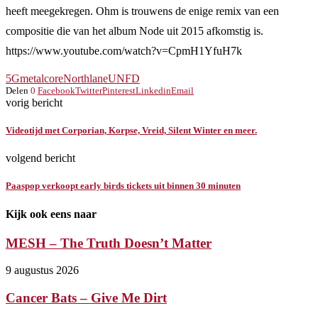
heeft meegekregen. Ohm is trouwens de enige remix van een
compositie die van het album Node uit 2015 afkomstig is.
https://www.youtube.com/watch?v=CpmH1YfuH7k
5G
metalcore
Northlane
UNFD
Delen
0
Facebook
Twitter
Pinterest
Linkedin
Email
vorig bericht
Videotijd met Corporian, Korpse, Vreid, Silent Winter en meer.
volgend bericht
Paaspop verkoopt early birds tickets uit binnen 30 minuten
Kijk ook eens naar
MESH – The Truth Doesn’t Matter
9 augustus 2026
Cancer Bats – Give Me Dirt