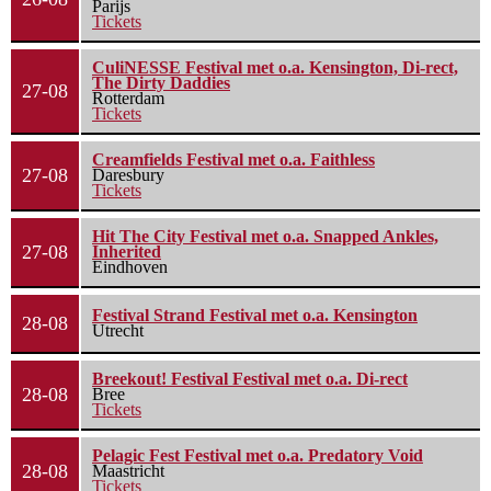
Parijs
Tickets
CuliNESSE Festival met o.a. Kensington, Di-rect,
The Dirty Daddies
27-08
Rotterdam
Tickets
Creamfields Festival met o.a. Faithless
27-08
Daresbury
Tickets
Hit The City Festival met o.a. Snapped Ankles,
27-08
Inherited
Eindhoven
Festival Strand Festival met o.a. Kensington
28-08
Utrecht
Breekout! Festival Festival met o.a. Di-rect
28-08
Bree
Tickets
Pelagic Fest Festival met o.a. Predatory Void
28-08
Maastricht
Tickets