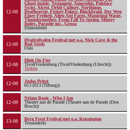
Ghost Inside, Testament, Amorphis, Paleface
Swiss, Alcest, Orbit Culture, Northlane,
12-08
Deafheaven, Future Palace, Blackbraid, Der Weg
Einer Freiheit, Alien Ant Farm, Municipal Waste,
Thundermother, From Fall To Spring, Misery
Index, Parasite inc., Groza
Dinkelsbühl
Øyafestivalen Festival met o.a. Nick Cave & the
12-08
Bad Seeds
Oslo
High On Fire
12-08
TivoliVredenburg (TivoliVredenburg (Utrecht))
Tickets
Judas Priest
12-08
013 (013 (Tilburg))
Ntjam Rosie - Who I Am
12-08
Theater aan de Parade (Theater aan de Parade (Den
Bosch))
Berg Feest Festival met o.a. Kensington
13-08
Tessenderlo