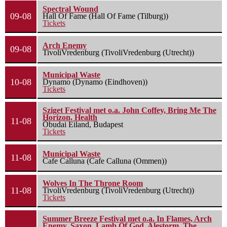
Spectral Wound
09-08
Hall Of Fame (Hall Of Fame (Tilburg))
Tickets
Arch Enemy
09-08
TivoliVredenburg (TivoliVredenburg (Utrecht))
Municipal Waste
10-08
Dynamo (Dynamo (Eindhoven))
Tickets
Sziget Festival met o.a. John Coffey, Bring Me The
Horizon, Health
11-08
Óbudai Eiland, Budapest
Tickets
Municipal Waste
11-08
Cafe Calluna (Cafe Calluna (Ommen))
Wolves In The Throne Room
11-08
TivoliVredenburg (TivoliVredenburg (Utrecht))
Tickets
Summer Breeze Festival met o.a. In Flames, Arch
Enemy, Saxon, Lamb Of God, Alestorm, The