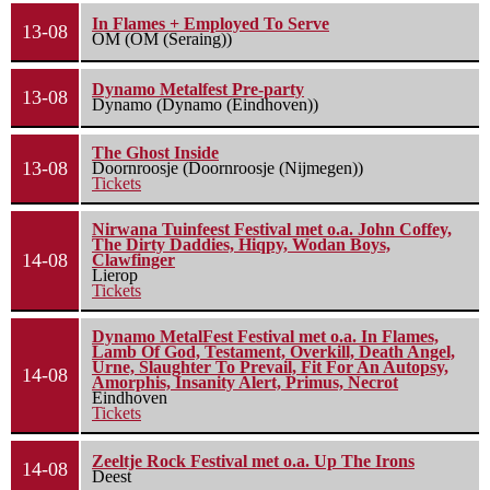
In Flames + Employed To Serve
13-08
OM (OM (Seraing))
Dynamo Metalfest Pre-party
13-08
Dynamo (Dynamo (Eindhoven))
The Ghost Inside
13-08
Doornroosje (Doornroosje (Nijmegen))
Tickets
Nirwana Tuinfeest Festival met o.a. John Coffey,
The Dirty Daddies, Hiqpy, Wodan Boys,
14-08
Clawfinger
Lierop
Tickets
Dynamo MetalFest Festival met o.a. In Flames,
Lamb Of God, Testament, Overkill, Death Angel,
Urne, Slaughter To Prevail, Fit For An Autopsy,
14-08
Amorphis, Insanity Alert, Primus, Necrot
Eindhoven
Tickets
Zeeltje Rock Festival met o.a. Up The Irons
14-08
Deest