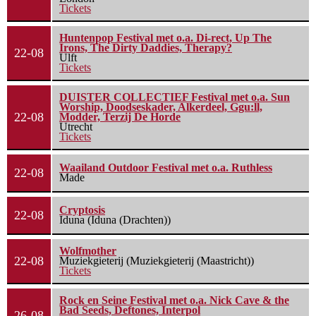
Tickets
Huntenpop Festival met o.a. Di-rect, Up The
Irons, The Dirty Daddies, Therapy?
22-08
Ulft
Tickets
DUISTER COLLECTIEF Festival met o.a. Sun
Worship, Doodseskader, Alkerdeel, Ggu:ll,
22-08
Modder, Terzij De Horde
Utrecht
Tickets
Waailand Outdoor Festival met o.a. Ruthless
22-08
Made
Cryptosis
22-08
Iduna (Iduna (Drachten))
Wolfmother
22-08
Muziekgieterij (Muziekgieterij (Maastricht))
Tickets
Rock en Seine Festival met o.a. Nick Cave & the
Bad Seeds, Deftones, Interpol
26-08