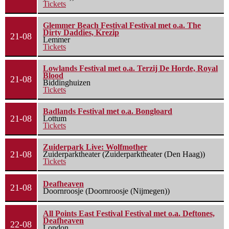
Tickets
Glemmer Beach Festival Festival met o.a. The
Dirty Daddies, Krezip
21-08
Lemmer
Tickets
Lowlands Festival met o.a. Terzij De Horde, Royal
Blood
21-08
Biddinghuizen
Tickets
Badlands Festival met o.a. Bongloard
21-08
Lottum
Tickets
Zuiderpark Live: Wolfmother
21-08
Zuiderparktheater (Zuiderparktheater (Den Haag))
Tickets
Deafheaven
21-08
Doornroosje (Doornroosje (Nijmegen))
All Points East Festival Festival met o.a. Deftones,
Deafheaven
22-08
London