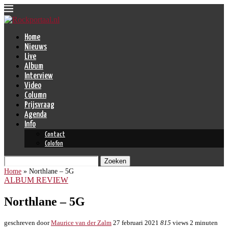
Home
Nieuws
Live
Album
Interview
Video
Column
Prijsvraag
Agenda
Info
Contact
Colofon
Zoeken
Home
»
Northlane – 5G
ALBUM REVIEW
Northlane – 5G
geschreven door
Maurice van der Zalm
27 februari 2021
815
views
2 minuten