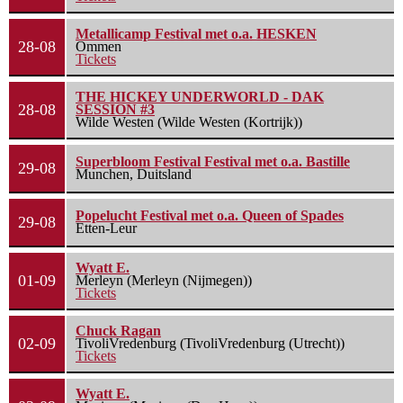
Metallicamp Festival met o.a. HESKEN
28-08
Ommen
Tickets
THE HICKEY UNDERWORLD - DAK
28-08
SESSION #3
Wilde Westen (Wilde Westen (Kortrijk))
Superbloom Festival Festival met o.a. Bastille
29-08
Munchen, Duitsland
Popelucht Festival met o.a. Queen of Spades
29-08
Etten-Leur
Wyatt E.
01-09
Merleyn (Merleyn (Nijmegen))
Tickets
Chuck Ragan
02-09
TivoliVredenburg (TivoliVredenburg (Utrecht))
Tickets
Wyatt E.