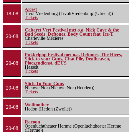
Alcest
18-08
TivoliVredenburg (TivoliVredenburg (Utrecht))
Tickets
Cabaret Vert Festival met o.a. Nick Cave & the
Bad Seeds, Deftones, Body Count feat. Ice-T
20-08
Charleville-Mézières
Tickets
Pukkelpop Festival met o.a. Deftones, The Hives,
Stick to your Guns, Chat Pile, Deafheaven,
20-08
Ploegendienst, dEUS
Hasselt
Tickets
Stick To Your Guns
20-08
Nieuwe Nor (Nieuwe Nor (Heerlen))
Tickets
Wolfmother
20-08
Hedon (Hedon (Zwolle))
Racoon
Openluchttheater Hertme (Openluchttheater Hertme
20-08
(Hertme))