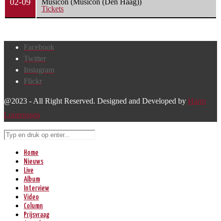
02-09
Musicon (Musicon (Den Haag))
Tickets
Facebook
Twitter
Instagram
Flickr
@2023 - All Right Reserved. Designed and Developed by
Harm
Lourenssen
Home
Nieuws
Live
Album
Interview
Video
Column
Prijsvraag