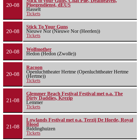
Stick to your Guns, Chat Pile, Deafheaven,
20-08
Ploegendienst, dEUS
Hasselt
Tickets
Stick To Your Guns
20-08
Nieuwe Nor (Nieuwe Nor (Heerlen))
Tickets
Wolfmother
20-08
Hedon (Hedon (Zwolle))
Racoon
Openluchttheater Hertme (Openluchttheater Hertme
20-08
(Hertme))
Tickets
Glemmer Beach Festival Festival met o.a. The
Dirty Daddies, Krezip
21-08
Lemmer
Tickets
Lowlands Festival met o.a. Terzij De Horde, Royal
Blood
21-08
Biddinghuizen
Tickets