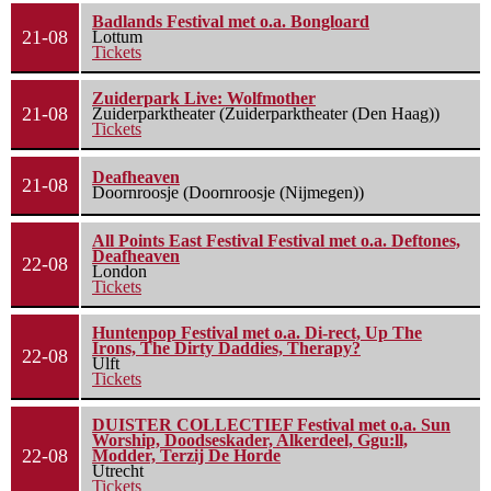
Badlands Festival met o.a. Bongloard
21-08
Lottum
Tickets
Zuiderpark Live: Wolfmother
21-08
Zuiderparktheater (Zuiderparktheater (Den Haag))
Tickets
Deafheaven
21-08
Doornroosje (Doornroosje (Nijmegen))
All Points East Festival Festival met o.a. Deftones,
Deafheaven
22-08
London
Tickets
Huntenpop Festival met o.a. Di-rect, Up The
Irons, The Dirty Daddies, Therapy?
22-08
Ulft
Tickets
DUISTER COLLECTIEF Festival met o.a. Sun
Worship, Doodseskader, Alkerdeel, Ggu:ll,
22-08
Modder, Terzij De Horde
Utrecht
Tickets