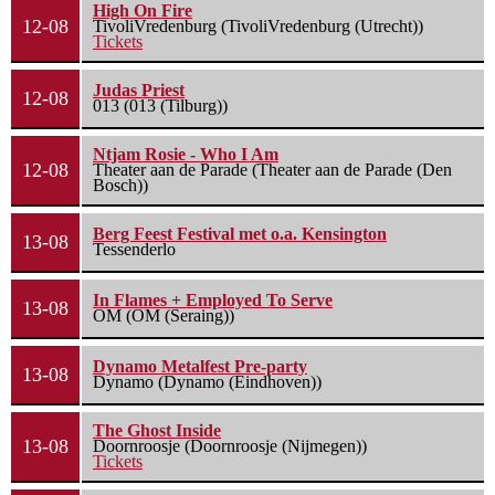
High On Fire
12-08
TivoliVredenburg (TivoliVredenburg (Utrecht))
Tickets
Judas Priest
12-08
013 (013 (Tilburg))
Ntjam Rosie - Who I Am
12-08
Theater aan de Parade (Theater aan de Parade (Den
Bosch))
Berg Feest Festival met o.a. Kensington
13-08
Tessenderlo
In Flames + Employed To Serve
13-08
OM (OM (Seraing))
Dynamo Metalfest Pre-party
13-08
Dynamo (Dynamo (Eindhoven))
The Ghost Inside
13-08
Doornroosje (Doornroosje (Nijmegen))
Tickets