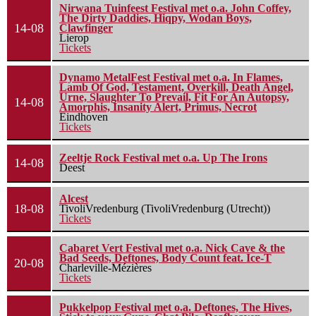
Nirwana Tuinfeest Festival met o.a. John Coffey,
The Dirty Daddies, Hiqpy, Wodan Boys,
14-08
Clawfinger
Lierop
Tickets
Dynamo MetalFest Festival met o.a. In Flames,
Lamb Of God, Testament, Overkill, Death Angel,
Urne, Slaughter To Prevail, Fit For An Autopsy,
14-08
Amorphis, Insanity Alert, Primus, Necrot
Eindhoven
Tickets
Zeeltje Rock Festival met o.a. Up The Irons
14-08
Deest
Alcest
18-08
TivoliVredenburg (TivoliVredenburg (Utrecht))
Tickets
Cabaret Vert Festival met o.a. Nick Cave & the
Bad Seeds, Deftones, Body Count feat. Ice-T
20-08
Charleville-Mézières
Tickets
Pukkelpop Festival met o.a. Deftones, The Hives,