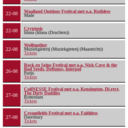
Waailand Outdoor Festival met o.a. Ruthless
22-08
Made
Cryptosis
22-08
Iduna (Iduna (Drachten))
Wolfmother
22-08
Muziekgieterij (Muziekgieterij (Maastricht))
Tickets
Rock en Seine Festival met o.a. Nick Cave & the
Bad Seeds, Deftones, Interpol
26-08
Parijs
Tickets
CuliNESSE Festival met o.a. Kensington, Di-rect,
The Dirty Daddies
27-08
Rotterdam
Tickets
Creamfields Festival met o.a. Faithless
27-08
Daresbury
Tickets