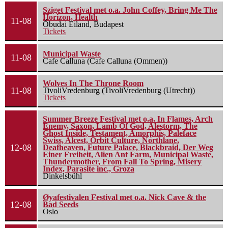
Sziget Festival met o.a. John Coffey, Bring Me The
Horizon, Health
11-08
Óbudai Eiland, Budapest
Tickets
Municipal Waste
11-08
Cafe Calluna (Cafe Calluna (Ommen))
Wolves In The Throne Room
11-08
TivoliVredenburg (TivoliVredenburg (Utrecht))
Tickets
Summer Breeze Festival met o.a. In Flames, Arch
Enemy, Saxon, Lamb Of God, Alestorm, The
Ghost Inside, Testament, Amorphis, Paleface
Swiss, Alcest, Orbit Culture, Northlane,
12-08
Deafheaven, Future Palace, Blackbraid, Der Weg
Einer Freiheit, Alien Ant Farm, Municipal Waste,
Thundermother, From Fall To Spring, Misery
Index, Parasite inc., Groza
Dinkelsbühl
Øyafestivalen Festival met o.a. Nick Cave & the
12-08
Bad Seeds
Oslo