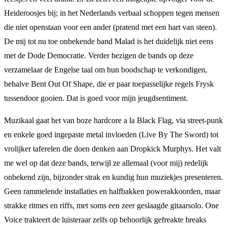
Heideroosjes bij; in het Nederlands verbaal schoppen tegen mensen
die niet openstaan voor een ander (pratend met een hart van steen).
De mij tot nu toe onbekende band Malad is het duidelijk niet eens
met de Dode Democratie. Verder bezigen de bands op deze
verzamelaar de Engelse taal om hun boodschap te verkondigen,
behalve Bent Out Of Shape, die er paar toepasselijke regels Frysk
tussendoor gooien. Dat is goed voor mijn jeugdsentiment.
Muzikaal gaat het van boze hardcore a la Black Flag, via street-punk
en enkele goed ingepaste metal invloeden (Live By The Sword) tot
vrolijker taferelen die doen denken aan Dropkick Murphys. Het valt
me wel op dat deze bands, terwijl ze allemaal (voor mij) redelijk
onbekend zijn, bijzonder strak en kundig hun muziekjes presenteren.
Geen rammelende installaties en halfbakken powerakkoorden, maar
strakke ritmes en riffs, met soms een zeer geslaagde gitaarsolo. One
Voice trakteert de luisteraar zelfs op behoorlijk gefreakte breaks