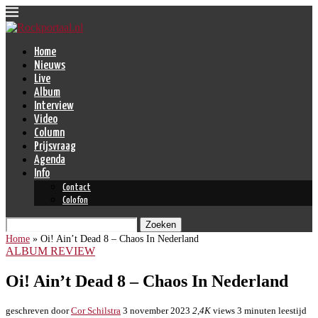
Home
Nieuws
Live
Album
Interview
Video
Column
Prijsvraag
Agenda
Info
Contact
Colofon
Zoeken
Home
»
Oi! Ain’t Dead 8 – Chaos In Nederland
ALBUM REVIEW
Oi! Ain’t Dead 8 – Chaos In Nederland
geschreven door
Cor Schilstra
3 november 2023
2,4K
views
3 minuten leestijd