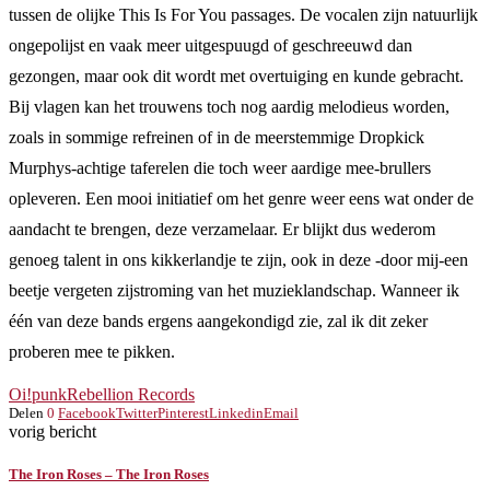
tussen de olijke This Is For You passages. De vocalen zijn natuurlijk
ongepolijst en vaak meer uitgespuugd of geschreeuwd dan
gezongen, maar ook dit wordt met overtuiging en kunde gebracht.
Bij vlagen kan het trouwens toch nog aardig melodieus worden,
zoals in sommige refreinen of in de meerstemmige Dropkick
Murphys-achtige taferelen die toch weer aardige mee-brullers
opleveren. Een mooi initiatief om het genre weer eens wat onder de
aandacht te brengen, deze verzamelaar. Er blijkt dus wederom
genoeg talent in ons kikkerlandje te zijn, ook in deze -door mij-een
beetje vergeten zijstroming van het muzieklandschap. Wanneer ik
één van deze bands ergens aangekondigd zie, zal ik dit zeker
proberen mee te pikken.
Oi!
punk
Rebellion Records
Delen
0
Facebook
Twitter
Pinterest
Linkedin
Email
vorig bericht
The Iron Roses – The Iron Roses