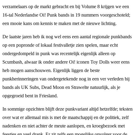
verzamelaars op de markt gebracht en bij Volume 8 krijgen we een
16-tal Nederlandse Oi! Punk bands in 19 nummers voorgeschoteld;
een mooie kans om kennis te maken met de nieuwe lichting.
De laatste jaren heb ik nog wel eens een aantal regionale punkbands
op een popronde of lokaal festivalletje zien spelen, maar echt
ondergedompeld in punk was recentelijk eigenlijk alleen op
Scumbash, alwaar ik onder andere Oi! iconen Toy Dolls weer eens
heb mogen aanschouwen. Eigenlijk liggen de beste
punkherinneringen van ondergetekende nog in een ver verleden bij
bands als UK Subs, Dead Moon en Strawelte natuurlijk, als je
opgegroeid bent in Friesland.
In sommige opzichten blijft deze punkvariant altijd hetzelfde; teksten
over wat er allemaal mis is met de maatschappij en de politiek, zelf
nadenken en niet achter de meute aanlopen, en kroegbezoek met
feestjes en veel drank. Er zit zelfs een mogelijke opvolger voor de