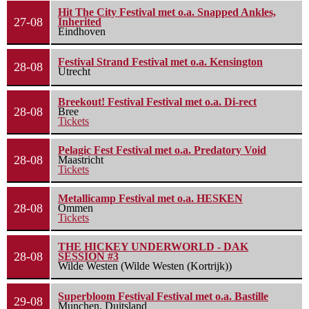
Hit The City Festival met o.a. Snapped Ankles,
27-08
Inherited
Eindhoven
Festival Strand Festival met o.a. Kensington
28-08
Utrecht
Breekout! Festival Festival met o.a. Di-rect
28-08
Bree
Tickets
Pelagic Fest Festival met o.a. Predatory Void
28-08
Maastricht
Tickets
Metallicamp Festival met o.a. HESKEN
28-08
Ommen
Tickets
THE HICKEY UNDERWORLD - DAK
28-08
SESSION #3
Wilde Westen (Wilde Westen (Kortrijk))
Superbloom Festival Festival met o.a. Bastille
29-08
Munchen, Duitsland