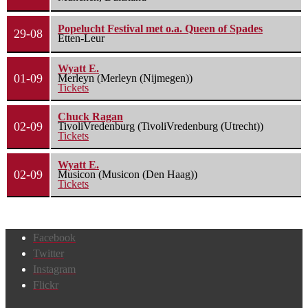
Popelucht Festival met o.a. Queen of Spades
29-08
Etten-Leur
Wyatt E.
01-09
Merleyn (Merleyn (Nijmegen))
Tickets
Chuck Ragan
02-09
TivoliVredenburg (TivoliVredenburg (Utrecht))
Tickets
Wyatt E.
02-09
Musicon (Musicon (Den Haag))
Tickets
Facebook
Twitter
Instagram
Flickr