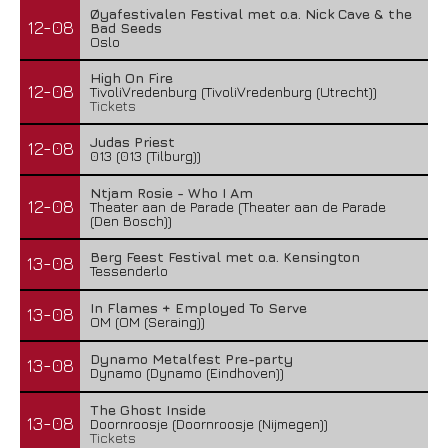
Øyafestivalen Festival met o.a. Nick Cave & the
12-08
Bad Seeds
Oslo
High On Fire
12-08
TivoliVredenburg (TivoliVredenburg (Utrecht))
Tickets
Judas Priest
12-08
013 (013 (Tilburg))
Ntjam Rosie - Who I Am
12-08
Theater aan de Parade (Theater aan de Parade
(Den Bosch))
Berg Feest Festival met o.a. Kensington
13-08
Tessenderlo
In Flames + Employed To Serve
13-08
OM (OM (Seraing))
Dynamo Metalfest Pre-party
13-08
Dynamo (Dynamo (Eindhoven))
The Ghost Inside
13-08
Doornroosje (Doornroosje (Nijmegen))
Tickets