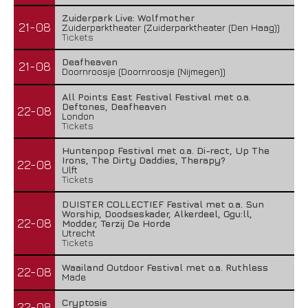
Zuiderpark Live: Wolfmother
21-08
Zuiderparktheater (Zuiderparktheater (Den Haag))
Tickets
Deafheaven
21-08
Doornroosje (Doornroosje (Nijmegen))
All Points East Festival Festival met o.a.
Deftones, Deafheaven
22-08
London
Tickets
Huntenpop Festival met o.a. Di-rect, Up The
Irons, The Dirty Daddies, Therapy?
22-08
Ulft
Tickets
DUISTER COLLECTIEF Festival met o.a. Sun
Worship, Doodseskader, Alkerdeel, Ggu:ll,
22-08
Modder, Terzij De Horde
Utrecht
Tickets
Waailand Outdoor Festival met o.a. Ruthless
22-08
Made
Cryptosis
22-08