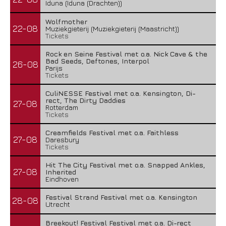
Iduna (Iduna (Drachten))
Wolfmother
22-08
Muziekgieterij (Muziekgieterij (Maastricht))
Tickets
Rock en Seine Festival met o.a. Nick Cave & the
Bad Seeds, Deftones, Interpol
26-08
Parijs
Tickets
CuliNESSE Festival met o.a. Kensington, Di-
rect, The Dirty Daddies
27-08
Rotterdam
Tickets
Creamfields Festival met o.a. Faithless
27-08
Daresbury
Tickets
Hit The City Festival met o.a. Snapped Ankles,
27-08
Inherited
Eindhoven
Festival Strand Festival met o.a. Kensington
28-08
Utrecht
Breekout! Festival Festival met o.a. Di-rect