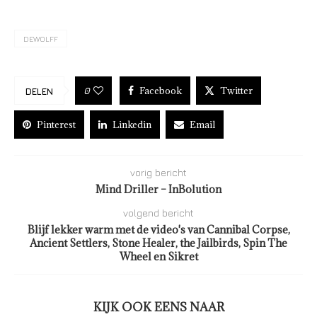
DEWOLFF
Facebook
Twitter
0
DELEN
Pinterest
Linkedin
Email
vorig bericht
Mind Driller – InBolution
volgend bericht
Blijf lekker warm met de video's van Cannibal Corpse,
Ancient Settlers, Stone Healer, the Jailbirds, Spin The
Wheel en Sikret
KIJK OOK EENS NAAR