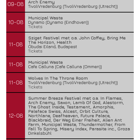
Arch Enemy
09-08
TivoliVredenburg (TivoliVredenburg (Utrecht))
Municipal Waste
10-08
Dynamo (Dynamo (Eindhoven))
Tickets
Sziget Festival met o.a. John Coffey, Bring Me
The Horizon, Health
11-08
Óbudai Eiland, Budapest
Tickets
Municipal Waste
11-08
Cafe Calluna (Cafe Calluna (Ommen))
Wolves In The Throne Room
11-08
TivoliVredenburg (TivoliVredenburg (Utrecht))
Tickets
Summer Breeze Festival met o.a. In Flames,
Arch Enemy, Saxon, Lamb Of God, Alestorm,
The Ghost Inside, Testament, Amorphis,
Paleface Swiss, Alcest, Orbit Culture,
12-08
Northlane, Deafheaven, Future Palace,
Blackbraid, Der Weg Einer Freiheit, Alien Ant
Farm, Municipal Waste, Thundermother, From
Fall To Spring, Misery Index, Parasite inc., Groza
Dinkelsbühl