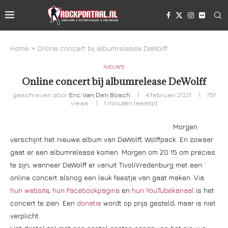
Home
»
Online concert bij albumrelease DeWolff
NIEUWS
Online concert bij albumrelease DeWolff
geschreven door
Eric Van Den Bosch
4 februari 2021
751
views
1 minuten leestijd
Morgen
verschijnt het nieuwe album van DeWolff, Wolffpack. En zowaar
gaat er een albumrelease komen. Morgen om 20.15 om precies
te zijn, wanneer DeWolff er vanuit TivoliVredenburg met een
online concert alsnog een leuk feestje van gaat maken. Via
hun website
,
hun Facebookpagina
en
hun YouTubekanaal
is het
concert te zien. Een
donatie
wordt op prijs gesteld, maar is niet
verplicht.