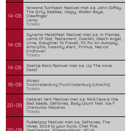
Nirwana Tuinfeest Festival met o.a. John Coffey,
The Dirty Daddies, Hiqpy, Wodan Boys,
14-08
Clawfinger
Lierop
Tickets
Dynamo MetalFest Festival met o.a. In Flames,
Lamb Of God, Testament, Overkill, Death Angel,
Urne, Slaughter To Prevail, Fit For An Autopsy,
14-08
Amorphis, Insanity Alert, Primus, Necrot
Eindhoven
Tickets
Zeeltje Rock Festival met o.a. Up The Irons
14-08
Deest
Alcest
18-08
TivoliVredenburg (TivoliVredenburg (Utrecht))
Tickets
Cabaret Vert Festival met o.a. Nick Cave & the
Bad Seeds, Deftones, Body Count feat. Ice-T
20-08
Charleville-Mézières
Tickets
Pukkelpop Festival met o.a. Deftones, The
Hives, Stick to your Guns, Chat Pile,
20-08
Deafheaven, Ploegendienst, dEUS