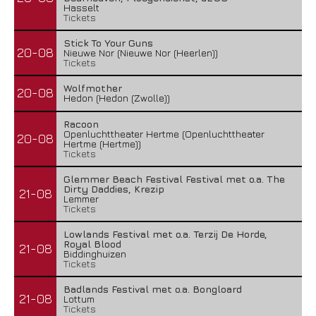
Hasselt
Tickets
Stick To Your Guns
20-08
Nieuwe Nor (Nieuwe Nor (Heerlen))
Tickets
Wolfmother
20-08
Hedon (Hedon (Zwolle))
Racoon
Openluchttheater Hertme (Openluchttheater
20-08
Hertme (Hertme))
Tickets
Glemmer Beach Festival Festival met o.a. The
Dirty Daddies, Krezip
21-08
Lemmer
Tickets
Lowlands Festival met o.a. Terzij De Horde,
Royal Blood
21-08
Biddinghuizen
Tickets
Badlands Festival met o.a. Bongloard
21-08
Lottum
Tickets