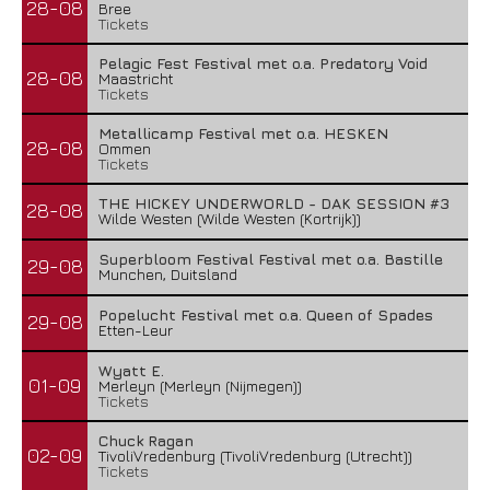
28-08
Bree
Tickets
Pelagic Fest Festival met o.a. Predatory Void
28-08
Maastricht
Tickets
Metallicamp Festival met o.a. HESKEN
28-08
Ommen
Tickets
THE HICKEY UNDERWORLD - DAK SESSION #3
28-08
Wilde Westen (Wilde Westen (Kortrijk))
Superbloom Festival Festival met o.a. Bastille
29-08
Munchen, Duitsland
Popelucht Festival met o.a. Queen of Spades
29-08
Etten-Leur
Wyatt E.
01-09
Merleyn (Merleyn (Nijmegen))
Tickets
Chuck Ragan
02-09
TivoliVredenburg (TivoliVredenburg (Utrecht))
Tickets