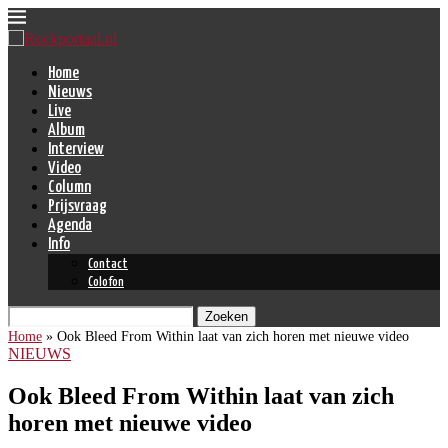
Home
Nieuws
Live
Album
Interview
Video
Column
Prijsvraag
Agenda
Info
Contact
Colofon
Zoeken
Home
»
Ook Bleed From Within laat van zich horen met nieuwe video
NIEUWS
Ook Bleed From Within laat van zich
horen met nieuwe video