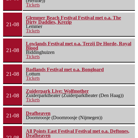
(Hertme))
Tickets
Glemmer Beach Festival Festival met o.a. The
Dirty Daddies, Krezip
21-08
Lemmer
Tickets
Lowlands Festival met o.a. Terzij De Horde, Royal
Blood
21-08
Biddinghuizen
Tickets
Badlands Festival met o.a. Bongloard
21-08
Lottum
Tickets
Zuiderpark Live: Wolfmother
21-08
Zuiderparktheater (Zuiderparktheater (Den Haag))
Tickets
Deafheaven
21-08
Doornroosje (Doornroosje (Nijmegen))
All Points East Festival Festival met o.a. Deftones,
Deafheaven
22-08