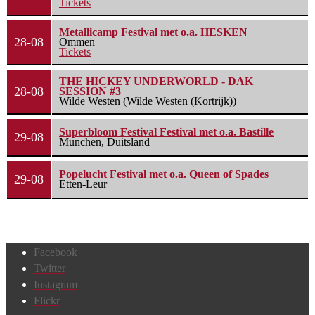
Tickets
Metallicamp Festival met o.a. HESKEN
28-08
Ommen
Tickets
THE HICKEY UNDERWORLD - DAK
28-08
SESSION #3
Wilde Westen (Wilde Westen (Kortrijk))
Superbloom Festival Festival met o.a. Bastille
29-08
Munchen, Duitsland
Popelucht Festival met o.a. Queen of Spades
29-08
Etten-Leur
Facebook
Twitter
Instagram
Flickr