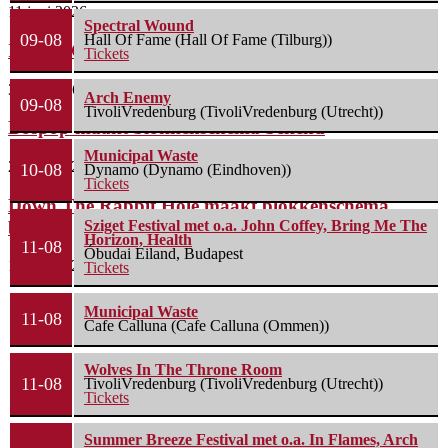
11 juni 2026
Spectral Wound
09-08
Hall Of Fame (Hall Of Fame (Tilburg))
Instant Crowdfundingshow voor Labasheeda
Tickets
3 juni 2026
Arch Enemy
09-08
TivoliVredenburg (TivoliVredenburg (Utrecht))
Bospop maakt blokkenschema bekend
Municipal Waste
27 mei 2026
10-08
Dynamo (Dynamo (Eindhoven))
Tickets
Down The Rabbit Hole maakt blokkenschema
bekend
Sziget Festival met o.a. John Coffey, Bring Me The
Horizon, Health
11-08
Óbudai Eiland, Budapest
18 mei 2026
Tickets
Municipal Waste
11-08
Cafe Calluna (Cafe Calluna (Ommen))
Wolves In The Throne Room
11-08
TivoliVredenburg (TivoliVredenburg (Utrecht))
Tickets
Summer Breeze Festival met o.a. In Flames, Arch