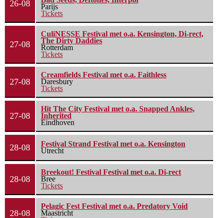
26-08
Parijs
Tickets
CuliNESSE Festival met o.a. Kensington, Di-rect,
The Dirty Daddies
27-08
Rotterdam
Tickets
Creamfields Festival met o.a. Faithless
27-08
Daresbury
Tickets
Hit The City Festival met o.a. Snapped Ankles,
27-08
Inherited
Eindhoven
Festival Strand Festival met o.a. Kensington
28-08
Utrecht
Breekout! Festival Festival met o.a. Di-rect
28-08
Bree
Tickets
Pelagic Fest Festival met o.a. Predatory Void
28-08
Maastricht