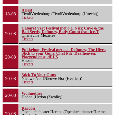
Alcest
18-08
TivoliVredenburg (TivoliVredenburg (Utrecht))
Tickets
Cabaret Vert Festival met o.a. Nick Cave & the
Bad Seeds, Deftones, Body Count feat. Ice-T
20-08
Charleville-Mézières
Tickets
Pukkelpop Festival met o.a. Deftones, The Hives,
Stick to your Guns, Chat Pile, Deafheaven,
20-08
Ploegendienst, dEUS
Hasselt
Tickets
Stick To Your Guns
20-08
Nieuwe Nor (Nieuwe Nor (Heerlen))
Tickets
Wolfmother
20-08
Hedon (Hedon (Zwolle))
Racoon
Openluchttheater Hertme (Openluchttheater Hertme
20-08