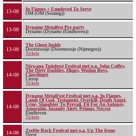
In Flames + Employed To Serve
13-08
OM (OM (Seraing))
Dynamo Metalfest Pre-party
13-08
Dynamo (Dynamo (Eindhoven))
The Ghost Inside
13-08
Doornroosje (Doornroosje (Nijmegen))
Tickets
Nirwana Tuinfeest Festival met o.a. John Coffey,
The Dirty Daddies, Hiqpy, Wodan Boys,
14-08
Clawfinger
Lierop
Tickets
Dynamo MetalFest Festival met o.a. In Flames,
Lamb Of God, Testament, Overkill, Death Angel,
Urne, Slaughter To Prevail, Fit For An Autopsy,
14-08
Amorphis, Insanity Alert, Primus, Necrot
Eindhoven
Tickets
Zeeltje Rock Festival met o.a. Up The Irons
14-08
Deest