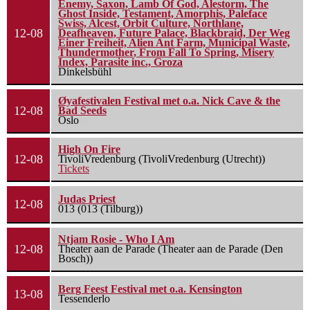
Enemy, Saxon, Lamb Of God, Alestorm, The
Ghost Inside, Testament, Amorphis, Paleface
Swiss, Alcest, Orbit Culture, Northlane,
12-08
Deafheaven, Future Palace, Blackbraid, Der Weg
Einer Freiheit, Alien Ant Farm, Municipal Waste,
Thundermother, From Fall To Spring, Misery
Index, Parasite inc., Groza
Dinkelsbühl
Øyafestivalen Festival met o.a. Nick Cave & the
12-08
Bad Seeds
Oslo
High On Fire
12-08
TivoliVredenburg (TivoliVredenburg (Utrecht))
Tickets
Judas Priest
12-08
013 (013 (Tilburg))
Ntjam Rosie - Who I Am
12-08
Theater aan de Parade (Theater aan de Parade (Den
Bosch))
Berg Feest Festival met o.a. Kensington
13-08
Tessenderlo