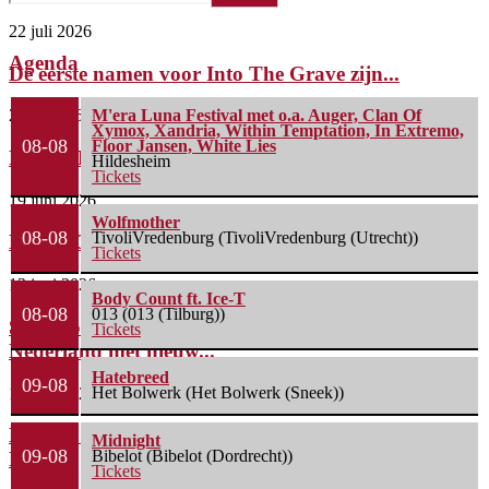
22 juli 2026
Agenda
De eerste namen voor Into The Grave zijn...
2 juli 2026
M'era Luna Festival met o.a. Auger, Clan Of
Xymox, Xandria, Within Temptation, In Extremo,
08-08
Floor Jansen, White Lies
FleXanT – Bloody Photographer
Hildesheim
Tickets
19 juni 2026
Wolfmother
08-08
TivoliVredenburg (TivoliVredenburg (Utrecht))
MagnaCult stopt
Tickets
13 juni 2026
Body Count ft. Ice-T
08-08
013 (013 (Tilburg))
Spacerocklegende Hawkwind keert terug naar
Tickets
Nederland met nieuw...
Hatebreed
09-08
Het Bolwerk (Het Bolwerk (Sneek))
13 juni 2026
Line-up compleet: Cân Bardd, Illumishade en Leah
Midnight
09-08
Bibelot (Bibelot (Dordrecht))
Rye...
Tickets