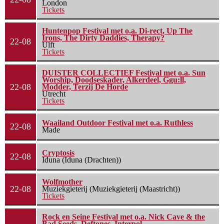
London
Tickets
Huntenpop Festival met o.a. Di-rect, Up The
Irons, The Dirty Daddies, Therapy?
22-08
Ulft
Tickets
DUISTER COLLECTIEF Festival met o.a. Sun
Worship, Doodseskader, Alkerdeel, Ggu:ll,
22-08
Modder, Terzij De Horde
Utrecht
Tickets
Waailand Outdoor Festival met o.a. Ruthless
22-08
Made
Cryptosis
22-08
Iduna (Iduna (Drachten))
Wolfmother
22-08
Muziekgieterij (Muziekgieterij (Maastricht))
Tickets
Rock en Seine Festival met o.a. Nick Cave & the
Bad Seeds, Deftones, Interpol