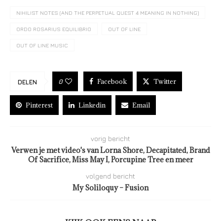
NIHILIST NOTES (AND THE PERPETUAL QUEST 4 MEANING IN NOTHING)
ORDO ROSARIUS EQUILIBRIO
OUT OF LINE
OUT OF LINE MUSIC
Facebook
Twitter
0
DELEN
Pinterest
Linkedin
Email
vorig bericht
Verwen je met video's van Lorna Shore, Decapitated, Brand
Of Sacrifice, Miss May I, Porcupine Tree en meer
volgend bericht
My Soliloquy – Fusion