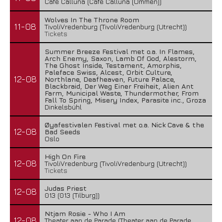
Cafe Calluna (Cafe Calluna (Ommen))
Wolves In The Throne Room
11-08
TivoliVredenburg (TivoliVredenburg (Utrecht))
Tickets
Summer Breeze Festival met o.a. In Flames,
Arch Enemy, Saxon, Lamb Of God, Alestorm,
The Ghost Inside, Testament, Amorphis,
Paleface Swiss, Alcest, Orbit Culture,
12-08
Northlane, Deafheaven, Future Palace,
Blackbraid, Der Weg Einer Freiheit, Alien Ant
Farm, Municipal Waste, Thundermother, From
Fall To Spring, Misery Index, Parasite inc., Groza
Dinkelsbühl
Øyafestivalen Festival met o.a. Nick Cave & the
12-08
Bad Seeds
Oslo
High On Fire
12-08
TivoliVredenburg (TivoliVredenburg (Utrecht))
Tickets
Judas Priest
12-08
013 (013 (Tilburg))
Ntjam Rosie - Who I Am
12-08
Theater aan de Parade (Theater aan de Parade