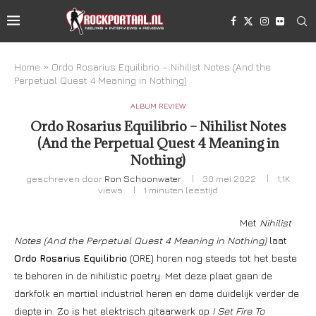
Home
»
Ordo Rosarius Equilibrio – Nihilist Notes (And the
Perpetual Quest 4 Meaning in Nothing)
ALBUM REVIEW
Ordo Rosarius Equilibrio – Nihilist Notes
(And the Perpetual Quest 4 Meaning in
Nothing)
geschreven door
Ron Schoonwater
30 mei 2022
1,1K
views
1 minuten leestijd
Met
Nihilist
Notes (And the Perpetual Quest 4 Meaning in Nothing)
laat
Ordo Rosarius Equilibrio
(ORE) horen nog steeds tot het beste
te behoren in de nihilistic poetry. Met deze plaat gaan de
darkfolk en martial industrial heren en dame duidelijk verder de
diepte in. Zo is het elektrisch gitaarwerk op
I Set Fire To