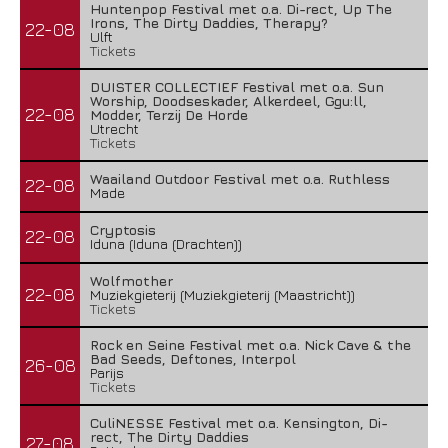
Huntenpop Festival met o.a. Di-rect, Up The
Irons, The Dirty Daddies, Therapy?
22-08
Ulft
Tickets
DUISTER COLLECTIEF Festival met o.a. Sun
Worship, Doodseskader, Alkerdeel, Ggu:ll,
22-08
Modder, Terzij De Horde
Utrecht
Tickets
Waailand Outdoor Festival met o.a. Ruthless
22-08
Made
Cryptosis
22-08
Iduna (Iduna (Drachten))
Wolfmother
22-08
Muziekgieterij (Muziekgieterij (Maastricht))
Tickets
Rock en Seine Festival met o.a. Nick Cave & the
Bad Seeds, Deftones, Interpol
26-08
Parijs
Tickets
CuliNESSE Festival met o.a. Kensington, Di-
rect, The Dirty Daddies
27-08