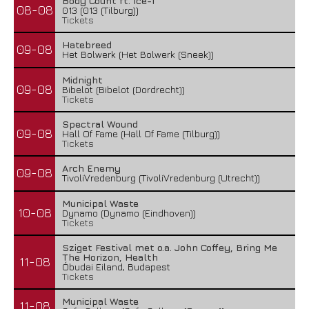
Body Count ft. Ice-T
08-08
013 (013 (Tilburg))
Tickets
Hatebreed
09-08
Het Bolwerk (Het Bolwerk (Sneek))
Midnight
09-08
Bibelot (Bibelot (Dordrecht))
Tickets
Spectral Wound
09-08
Hall Of Fame (Hall Of Fame (Tilburg))
Tickets
Arch Enemy
09-08
TivoliVredenburg (TivoliVredenburg (Utrecht))
Municipal Waste
10-08
Dynamo (Dynamo (Eindhoven))
Tickets
Sziget Festival met o.a. John Coffey, Bring Me
The Horizon, Health
11-08
Óbudai Eiland, Budapest
Tickets
Municipal Waste
11-08