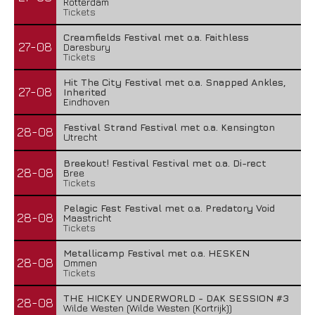
Rotterdam
Tickets
Creamfields Festival met o.a. Faithless
27-08
Daresbury
Tickets
Hit The City Festival met o.a. Snapped Ankles,
27-08
Inherited
Eindhoven
Festival Strand Festival met o.a. Kensington
28-08
Utrecht
Breekout! Festival Festival met o.a. Di-rect
28-08
Bree
Tickets
Pelagic Fest Festival met o.a. Predatory Void
28-08
Maastricht
Tickets
Metallicamp Festival met o.a. HESKEN
28-08
Ommen
Tickets
THE HICKEY UNDERWORLD - DAK SESSION #3
28-08
Wilde Westen (Wilde Westen (Kortrijk))