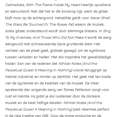
Cathedrals, With The Flame Inside My Heart
heerlijk opvallend
en aanvullend. Niet dat het er dik bovenop ligt, want de gitaar
blijft mooi op de achtergrond. Hetzelfde geldt voor
Never Shall
The Stars Be Touched Or The Roses Fall
waarin de muziek,
zoals gitaar, ondersteund wordt door stemmige blazers. In
Sing
To My Enemies, And Those Who Did Not Make It
wordt de zang
aangevuld met schreeuwende, bijna gruntende stem. Het
verhaal van de plaat gaat, globaal gezegd, om de symbiose
tussen verleden en heden. Met als inspiratie het gewelddadige
heden. Een van de redenen dat
Nihilist Notes (And the
Perpetual Quest 4 Meaning in Nothing)
vooral teruggrijpt op
martial industrial en minder op darkfolk. Het gaat niet ten koste
van de dynamiek en de kwaliteit van de muziek. De meer
sprekende dan zingende zang van Tomas Petterson zorgt voor
rust en kalmte. Hij gidst je als luisteraar door de donkere
muziek en de best heftige teksten.
Nihilist Notes (And the
Perpetual Quest 4 Meaning in Nothing)
past daarmee perfect
in de rijke traditie van ORE. Door de prima productie en de