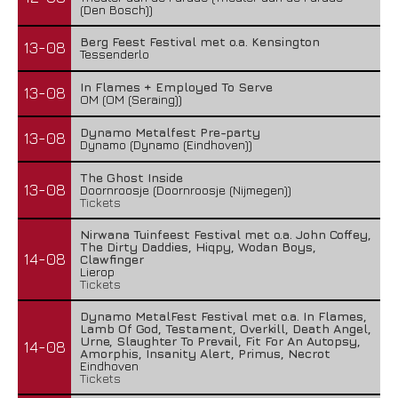
(Den Bosch))
Berg Feest Festival met o.a. Kensington
13-08
Tessenderlo
In Flames + Employed To Serve
13-08
OM (OM (Seraing))
Dynamo Metalfest Pre-party
13-08
Dynamo (Dynamo (Eindhoven))
The Ghost Inside
13-08
Doornroosje (Doornroosje (Nijmegen))
Tickets
Nirwana Tuinfeest Festival met o.a. John Coffey,
The Dirty Daddies, Hiqpy, Wodan Boys,
14-08
Clawfinger
Lierop
Tickets
Dynamo MetalFest Festival met o.a. In Flames,
Lamb Of God, Testament, Overkill, Death Angel,
Urne, Slaughter To Prevail, Fit For An Autopsy,
14-08
Amorphis, Insanity Alert, Primus, Necrot
Eindhoven
Tickets