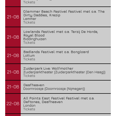
Tickets
Glemmer Beach Festival Festival met o.a. The
Dirty Daddies, Krezip
21-08
Lemmer
Tickets
Lowlands Festival met o.a. Terzij De Horde,
Royal Blood
21-08
Biddinghuizen
Tickets
Badlands Festival met o.a. Bongloard
21-08
Lottum
Tickets
Zuiderpark Live: Wolfmother
21-08
Zuiderparktheater (Zuiderparktheater (Den Haag))
Tickets
Deafheaven
21-08
Doornroosje (Doornroosje (Nijmegen))
All Points East Festival Festival met o.a.
Deftones, Deafheaven
22-08
London
Tickets