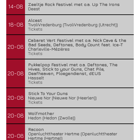
Zeeltje Rock Festival met o.a. Up The Irons
14-08
Deest
Alcest
18-08
TivoliVredenburg (TivoliVredenburg (Utrecht))
Tickets
Cabaret Vert Festival met o.a. Nick Cave & the
Bad Seeds, Deftones, Body Count feat. Ice-T
20-08
Charleville-Mézières
Tickets
Pukkelpop Festival met o.a. Deftones, The
Hives, Stick to your Guns, Chat Pile,
20-08
Deafheaven, Ploegendienst, dEUS
Hasselt
Tickets
Stick To Your Guns
20-08
Nieuwe Nor (Nieuwe Nor (Heerlen))
Tickets
Wolfmother
20-08
Hedon (Hedon (Zwolle))
Racoon
Openluchttheater Hertme (Openluchttheater
20-08
Hertme (Hertme))