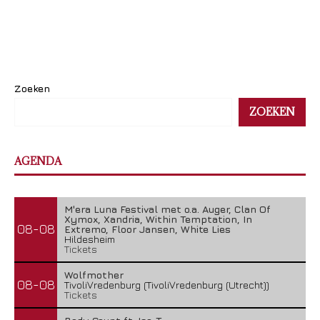
Zoeken
ZOEKEN
AGENDA
M'era Luna Festival met o.a. Auger, Clan Of
Xymox, Xandria, Within Temptation, In
08-08
Extremo, Floor Jansen, White Lies
Hildesheim
Tickets
Wolfmother
08-08
TivoliVredenburg (TivoliVredenburg (Utrecht))
Tickets