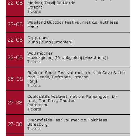
22-08
Modder, Terzij De Horde
Utrecht
Tickets
Waailand Outdoor Festival met o.a. Ruthless
22-08
Made
Cryptosis
22-08
Iduna (Iduna (Drachten))
Wolfmother
22-08
Muziekgieterij (Muziekgieterij (Maastricht))
Tickets
Rock en Seine Festival met o.a. Nick Cave & the
Bad Seeds, Deftones, Interpol
26-08
Parijs
Tickets
CuliNESSE Festival met o.a. Kensington, Di-
rect, The Dirty Daddies
27-08
Rotterdam
Tickets
Creamfields Festival met o.a. Faithless
27-08
Daresbury
Tickets