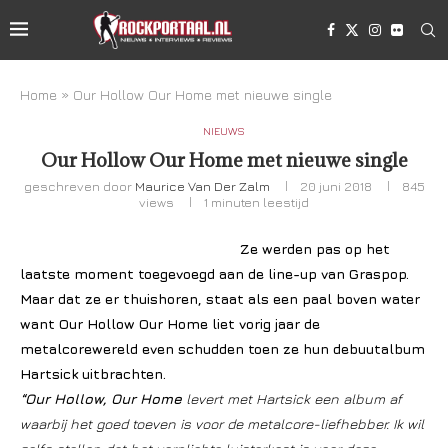
Home
»
Our Hollow Our Home met nieuwe single
NIEUWS
Our Hollow Our Home met nieuwe single
geschreven door
Maurice Van Der Zalm
20 juni 2018
845
views
1 minuten leestijd
Ze werden pas op het
laatste moment toegevoegd aan de line-up van Graspop.
Maar dat ze er thuishoren, staat als een paal boven water
want Our Hollow Our Home liet vorig jaar de
metalcorewereld even schudden toen ze hun debuutalbum
Hartsick uitbrachten.
“Our Hollow, Our Home
levert met Hartsick een album af
waarbij het goed toeven is voor de metalcore-liefhebber. Ik wil