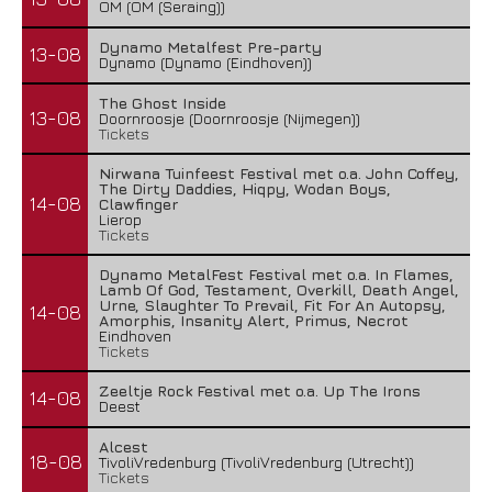
OM (OM (Seraing))
Dynamo Metalfest Pre-party
13-08
Dynamo (Dynamo (Eindhoven))
The Ghost Inside
13-08
Doornroosje (Doornroosje (Nijmegen))
Tickets
Nirwana Tuinfeest Festival met o.a. John Coffey,
The Dirty Daddies, Hiqpy, Wodan Boys,
14-08
Clawfinger
Lierop
Tickets
Dynamo MetalFest Festival met o.a. In Flames,
Lamb Of God, Testament, Overkill, Death Angel,
Urne, Slaughter To Prevail, Fit For An Autopsy,
14-08
Amorphis, Insanity Alert, Primus, Necrot
Eindhoven
Tickets
Zeeltje Rock Festival met o.a. Up The Irons
14-08
Deest
Alcest
18-08
TivoliVredenburg (TivoliVredenburg (Utrecht))
Tickets