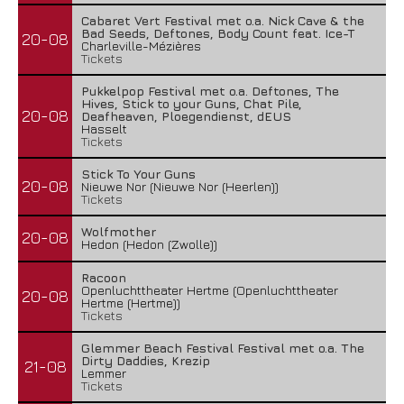
Cabaret Vert Festival met o.a. Nick Cave & the
Bad Seeds, Deftones, Body Count feat. Ice-T
20-08
Charleville-Mézières
Tickets
Pukkelpop Festival met o.a. Deftones, The
Hives, Stick to your Guns, Chat Pile,
20-08
Deafheaven, Ploegendienst, dEUS
Hasselt
Tickets
Stick To Your Guns
20-08
Nieuwe Nor (Nieuwe Nor (Heerlen))
Tickets
Wolfmother
20-08
Hedon (Hedon (Zwolle))
Racoon
Openluchttheater Hertme (Openluchttheater
20-08
Hertme (Hertme))
Tickets
Glemmer Beach Festival Festival met o.a. The
Dirty Daddies, Krezip
21-08
Lemmer
Tickets