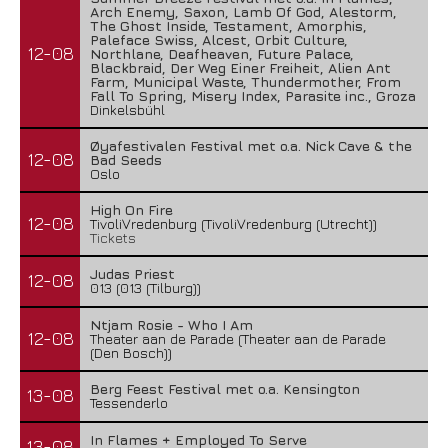
Arch Enemy, Saxon, Lamb Of God, Alestorm,
The Ghost Inside, Testament, Amorphis,
Paleface Swiss, Alcest, Orbit Culture,
12-08
Northlane, Deafheaven, Future Palace,
Blackbraid, Der Weg Einer Freiheit, Alien Ant
Farm, Municipal Waste, Thundermother, From
Fall To Spring, Misery Index, Parasite inc., Groza
Dinkelsbühl
Øyafestivalen Festival met o.a. Nick Cave & the
12-08
Bad Seeds
Oslo
High On Fire
12-08
TivoliVredenburg (TivoliVredenburg (Utrecht))
Tickets
Judas Priest
12-08
013 (013 (Tilburg))
Ntjam Rosie - Who I Am
12-08
Theater aan de Parade (Theater aan de Parade
(Den Bosch))
Berg Feest Festival met o.a. Kensington
13-08
Tessenderlo
In Flames + Employed To Serve
13-08