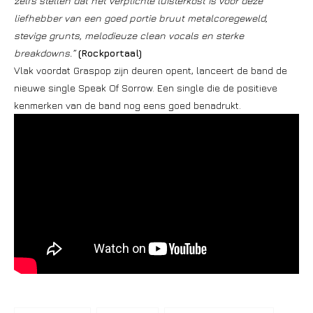
zelfs stellen dat het verplichte luisterkost is voor deze
liefhebber van een goed portie bruut metalcoregeweld,
stevige grunts, melodieuze clean vocals en sterke
breakdowns.”
(Rockportaal)
Vlak voordat Graspop zijn deuren opent, lanceert de band de
nieuwe single Speak Of Sorrow. Een single die de positieve
kenmerken van de band nog eens goed benadrukt.