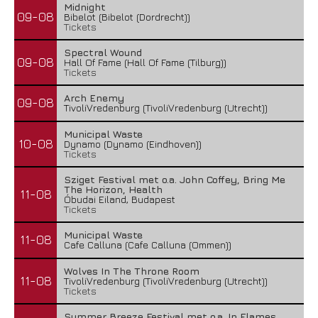
Midnight
09-08
Bibelot (Bibelot (Dordrecht))
Tickets
Spectral Wound
09-08
Hall Of Fame (Hall Of Fame (Tilburg))
Tickets
Arch Enemy
09-08
TivoliVredenburg (TivoliVredenburg (Utrecht))
Municipal Waste
10-08
Dynamo (Dynamo (Eindhoven))
Tickets
Sziget Festival met o.a. John Coffey, Bring Me
The Horizon, Health
11-08
Óbudai Eiland, Budapest
Tickets
Municipal Waste
11-08
Cafe Calluna (Cafe Calluna (Ommen))
Wolves In The Throne Room
11-08
TivoliVredenburg (TivoliVredenburg (Utrecht))
Tickets
Summer Breeze Festival met o.a. In Flames,