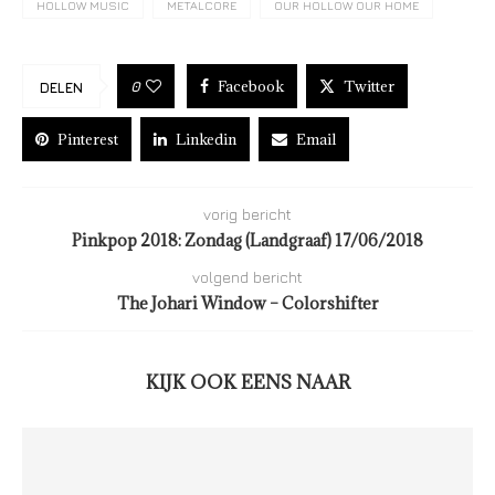
HOLLOW MUSIC
METALCORE
OUR HOLLOW OUR HOME
Facebook
Twitter
0
DELEN
Pinterest
Linkedin
Email
vorig bericht
Pinkpop 2018: Zondag (Landgraaf) 17/06/2018
volgend bericht
The Johari Window – Colorshifter
KIJK OOK EENS NAAR