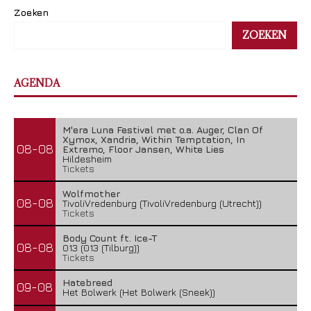
Zoeken
ZOEKEN
AGENDA
M'era Luna Festival met o.a. Auger, Clan Of
Xymox, Xandria, Within Temptation, In
08-08
Extremo, Floor Jansen, White Lies
Hildesheim
Tickets
Wolfmother
08-08
TivoliVredenburg (TivoliVredenburg (Utrecht))
Tickets
Body Count ft. Ice-T
08-08
013 (013 (Tilburg))
Tickets
Hatebreed
09-08
Het Bolwerk (Het Bolwerk (Sneek))