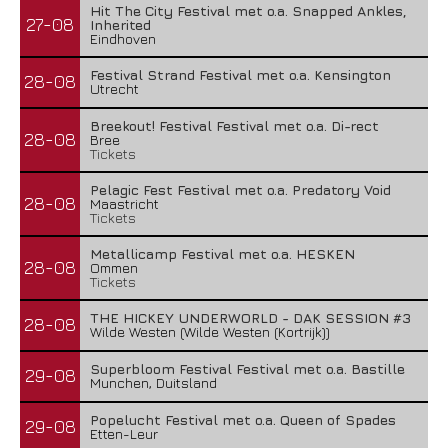
Hit The City Festival met o.a. Snapped Ankles,
27-08
Inherited
Eindhoven
Festival Strand Festival met o.a. Kensington
28-08
Utrecht
Breekout! Festival Festival met o.a. Di-rect
28-08
Bree
Tickets
Pelagic Fest Festival met o.a. Predatory Void
28-08
Maastricht
Tickets
Metallicamp Festival met o.a. HESKEN
28-08
Ommen
Tickets
THE HICKEY UNDERWORLD - DAK SESSION #3
28-08
Wilde Westen (Wilde Westen (Kortrijk))
Superbloom Festival Festival met o.a. Bastille
29-08
Munchen, Duitsland
Popelucht Festival met o.a. Queen of Spades
29-08
Etten-Leur