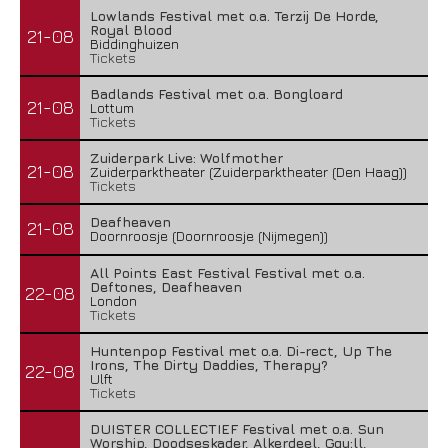
Lowlands Festival met o.a. Terzij De Horde,
Royal Blood
21-08
Biddinghuizen
Tickets
Badlands Festival met o.a. Bongloard
21-08
Lottum
Tickets
Zuiderpark Live: Wolfmother
21-08
Zuiderparktheater (Zuiderparktheater (Den Haag))
Tickets
Deafheaven
21-08
Doornroosje (Doornroosje (Nijmegen))
All Points East Festival Festival met o.a.
Deftones, Deafheaven
22-08
London
Tickets
Huntenpop Festival met o.a. Di-rect, Up The
Irons, The Dirty Daddies, Therapy?
22-08
Ulft
Tickets
DUISTER COLLECTIEF Festival met o.a. Sun
Worship, Doodseskader, Alkerdeel, Ggu:ll,