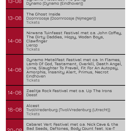
13-08
Dynamo (Dynamo (Eindhoven))
The Ghost Inside
13-08
Doornroosje (Doornroosje (Nijmegen))
Tickets
Nirwana Tuinfeest Festival met o.a. John Coffey,
The Dirty Daddies, Hiqpy, Wodan Boys,
14-08
Clawfinger
Lierop
Tickets
Dynamo MetalFest Festival met o.a. In Flames,
Lamb Of God, Testament, Overkill, Death Angel,
Urne, Slaughter To Prevail, Fit For An Autopsy,
14-08
Amorphis, Insanity Alert, Primus, Necrot
Eindhoven
Tickets
Zeeltje Rock Festival met o.a. Up The Irons
14-08
Deest
Alcest
18-08
TivoliVredenburg (TivoliVredenburg (Utrecht))
Tickets
Cabaret Vert Festival met o.a. Nick Cave & the
Bad Seeds, Deftones, Body Count feat. Ice-T
20-08