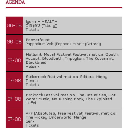
AGENDA
Igorrr + HEALTH
06-08
013 (013 (Tilburg))
Tickets
Panzerfaust
06-08
Poppodium Volt (Poppodium Volt (Sittard))
Hellsinki Metal Festival Festival met o.a. Opeth,
Accept, Bloodbath, Triptykon, The Kovenant,
07-08
Blackbraid
Helsinki
Suikerrock Festival met o.a. Editors, Hiqpy
07-08
Tienen
Tickets
Brakrock Festival met o.a. The Casualties, Hot
07-08
Water Music, No Turning Back, The Exploited
Duffel
AFF (Absolutely Free Festival) Festival met o.a.
The Hickey Underworld, Henge
07-08
Genk
Tickets