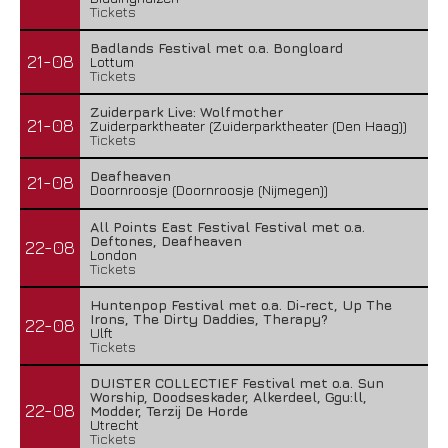
Tickets
Badlands Festival met o.a. Bongloard
21-08
Lottum
Tickets
Zuiderpark Live: Wolfmother
21-08
Zuiderparktheater (Zuiderparktheater (Den Haag))
Tickets
Deafheaven
21-08
Doornroosje (Doornroosje (Nijmegen))
All Points East Festival Festival met o.a.
Deftones, Deafheaven
22-08
London
Tickets
Huntenpop Festival met o.a. Di-rect, Up The
Irons, The Dirty Daddies, Therapy?
22-08
Ulft
Tickets
DUISTER COLLECTIEF Festival met o.a. Sun
Worship, Doodseskader, Alkerdeel, Ggu:ll,
22-08
Modder, Terzij De Horde
Utrecht
Tickets