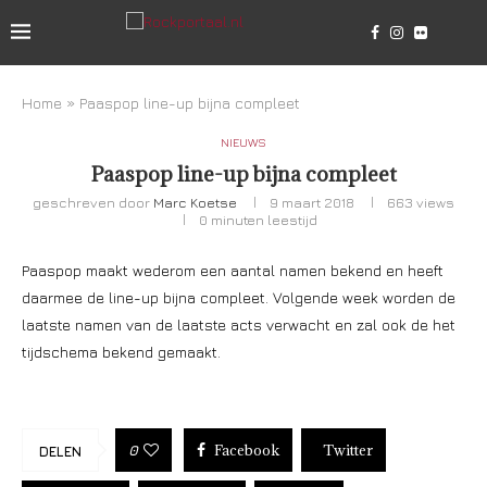
Home
»
Paaspop line-up bijna compleet
NIEUWS
Paaspop line-up bijna compleet
geschreven door
Marc Koetse
9 maart 2018
663
views
0 minuten leestijd
Paaspop maakt wederom een aantal namen bekend en heeft
daarmee de line-up bijna compleet. Volgende week worden de
laatste namen van de laatste acts verwacht en zal ook de het
tijdschema bekend gemaakt.
Facebook
Twitter
0
DELEN