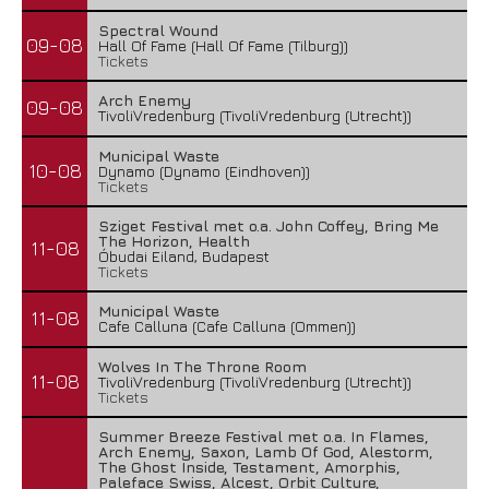
Spectral Wound
09-08
Hall Of Fame (Hall Of Fame (Tilburg))
Tickets
Arch Enemy
09-08
TivoliVredenburg (TivoliVredenburg (Utrecht))
Municipal Waste
10-08
Dynamo (Dynamo (Eindhoven))
Tickets
Sziget Festival met o.a. John Coffey, Bring Me
The Horizon, Health
11-08
Óbudai Eiland, Budapest
Tickets
Municipal Waste
11-08
Cafe Calluna (Cafe Calluna (Ommen))
Wolves In The Throne Room
11-08
TivoliVredenburg (TivoliVredenburg (Utrecht))
Tickets
Summer Breeze Festival met o.a. In Flames,
Arch Enemy, Saxon, Lamb Of God, Alestorm,
The Ghost Inside, Testament, Amorphis,
Paleface Swiss, Alcest, Orbit Culture,