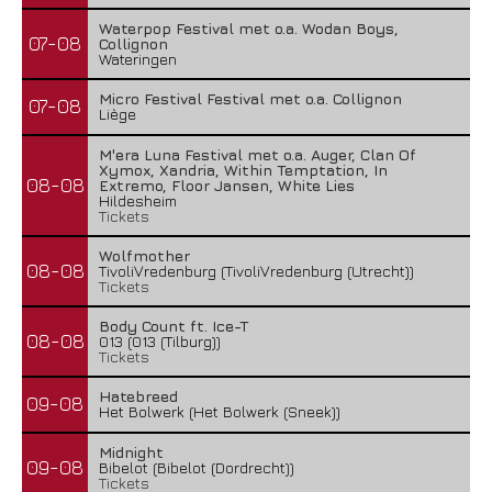
Waterpop Festival met o.a. Wodan Boys,
07-08
Collignon
Wateringen
Micro Festival Festival met o.a. Collignon
07-08
Liège
M'era Luna Festival met o.a. Auger, Clan Of
Xymox, Xandria, Within Temptation, In
08-08
Extremo, Floor Jansen, White Lies
Hildesheim
Tickets
Wolfmother
08-08
TivoliVredenburg (TivoliVredenburg (Utrecht))
Tickets
Body Count ft. Ice-T
08-08
013 (013 (Tilburg))
Tickets
Hatebreed
09-08
Het Bolwerk (Het Bolwerk (Sneek))
Midnight
09-08
Bibelot (Bibelot (Dordrecht))
Tickets