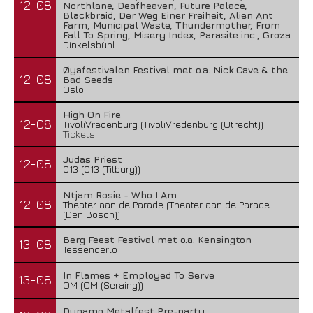
12-08
Northlane, Deafheaven, Future Palace,
Blackbraid, Der Weg Einer Freiheit, Alien Ant
Farm, Municipal Waste, Thundermother, From
Fall To Spring, Misery Index, Parasite inc., Groza
Dinkelsbühl
Øyafestivalen Festival met o.a. Nick Cave & the
12-08
Bad Seeds
Oslo
High On Fire
12-08
TivoliVredenburg (TivoliVredenburg (Utrecht))
Tickets
Judas Priest
12-08
013 (013 (Tilburg))
Ntjam Rosie - Who I Am
12-08
Theater aan de Parade (Theater aan de Parade
(Den Bosch))
Berg Feest Festival met o.a. Kensington
13-08
Tessenderlo
In Flames + Employed To Serve
13-08
OM (OM (Seraing))
Dynamo Metalfest Pre-party