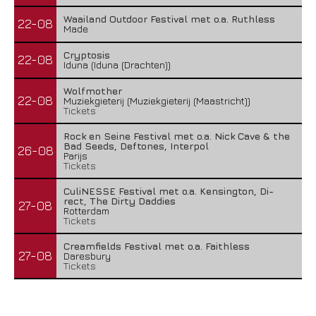
Waailand Outdoor Festival met o.a. Ruthless
22-08
Made
Cryptosis
22-08
Iduna (Iduna (Drachten))
Wolfmother
22-08
Muziekgieterij (Muziekgieterij (Maastricht))
Tickets
Rock en Seine Festival met o.a. Nick Cave & the
Bad Seeds, Deftones, Interpol
26-08
Parijs
Tickets
CuliNESSE Festival met o.a. Kensington, Di-
rect, The Dirty Daddies
27-08
Rotterdam
Tickets
Creamfields Festival met o.a. Faithless
27-08
Daresbury
Tickets