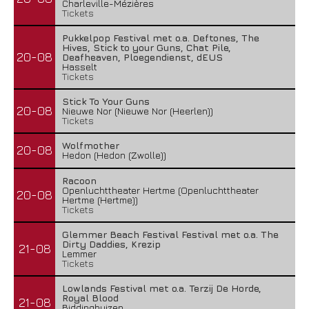
Charleville-Mézières
Tickets
Pukkelpop Festival met o.a. Deftones, The
Hives, Stick to your Guns, Chat Pile,
20-08
Deafheaven, Ploegendienst, dEUS
Hasselt
Tickets
Stick To Your Guns
20-08
Nieuwe Nor (Nieuwe Nor (Heerlen))
Tickets
Wolfmother
20-08
Hedon (Hedon (Zwolle))
Racoon
Openluchttheater Hertme (Openluchttheater
20-08
Hertme (Hertme))
Tickets
Glemmer Beach Festival Festival met o.a. The
Dirty Daddies, Krezip
21-08
Lemmer
Tickets
Lowlands Festival met o.a. Terzij De Horde,
Royal Blood
21-08
Biddinghuizen