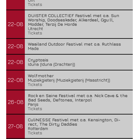
Tickets
DUISTER COLLECTIEF Festival met o.a. Sun
Worship, Doodseskader, Alkerdeel, Ggu:ll,
22-08
Modder, Terzij De Horde
Utrecht
Tickets
Waailand Outdoor Festival met o.a. Ruthless
22-08
Made
Cryptosis
22-08
Iduna (Iduna (Drachten))
Wolfmother
22-08
Muziekgieterij (Muziekgieterij (Maastricht))
Tickets
Rock en Seine Festival met o.a. Nick Cave & the
Bad Seeds, Deftones, Interpol
26-08
Parijs
Tickets
CuliNESSE Festival met o.a. Kensington, Di-
rect, The Dirty Daddies
27-08
Rotterdam
Tickets