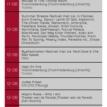
Wolves In The Throne Room
11-08
TivoliVredenburg (TivoliVredenburg (Utrecht))
Tickets
Summer Breeze Festival met o.a. In Flames,
Arch Enemy, Saxon, Lamb Of God, Alestorm,
The Ghost Inside, Testament, Amorphis,
Paleface Swiss, Alcest, Orbit Culture,
12-08
Northlane, Deafheaven, Future Palace,
Blackbraid, Der Weg Einer Freiheit, Alien Ant
Farm, Municipal Waste, Thundermother, From
Fall To Spring, Misery Index, Parasite inc., Groza
Dinkelsbühl
Øyafestivalen Festival met o.a. Nick Cave & the
12-08
Bad Seeds
Oslo
High On Fire
12-08
TivoliVredenburg (TivoliVredenburg (Utrecht))
Tickets
Judas Priest
12-08
013 (013 (Tilburg))
Ntjam Rosie - Who I Am
12-08
Theater aan de Parade (Theater aan de Parade
(Den Bosch))