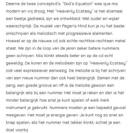
Daarna de twee conceptcd’s. “God’s Equation” was qua mix
modern en vrij droog. Met “Heavenly Ecstasy” is het allemaal
een beetje gedraaid, zijn we ontwikkeld. Wat ouder en wijzer
waarschijnlijk. De muziek van Pagan’s Mind kun je nu het beste
omschrijven als melodisch met progressieve elementen.
Hoewel er op de nieuwe cd ook echte rechttoe-rechtaan metal
staat. We zijn in de loop van de jaren zeker betere nummers
gaan schrijven. Nils klinkt steeds beter en op de cd echt
geweldig. De koren en de melodieën zijn op “Heavenly Ecstasy”
ook veel expressiever aanwezig. De melodie is bij het schrijven
van een nieuw nummer dan ook heel belangrijk. Samen met de
zang, een goede groove en riff is de melodie gewoon een
belangrijk iets bij een nummer. Het moet je raken en dan is het
minder belangrijk hoe snel je kunt spelen of welk merk
instrument je gebruikt. Nummers moeten je een bepaald gevoel
meegeven. Het moet je energie geven. Je kunt nog zo snel en
knap spelen, als het nummer niet lekker klinkt, schiet je een
doel voorbij.