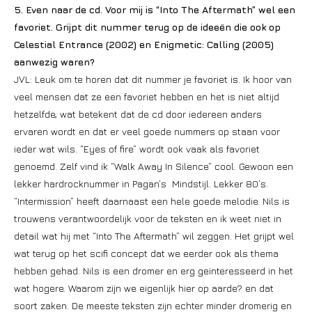
5. Even naar de cd. Voor mij is “Into The Aftermath” wel een
favoriet. Grijpt dit nummer terug op de ideeën die ook op
Celestial Entrance (2002) en Enigmetic: Calling (2005)
aanwezig waren?
JVL: Leuk om te horen dat dit nummer je favoriet is. Ik hoor van
veel mensen dat ze een favoriet hebben en het is niet altijd
hetzelfde, wat betekent dat de cd door iedereen anders
ervaren wordt en dat er veel goede nummers op staan voor
ieder wat wils. “Eyes of fire” wordt ook vaak als favoriet
genoemd. Zelf vind ik “Walk Away In Silence” cool. Gewoon een
lekker hardrocknummer in Pagan’s Mindstijl. Lekker 80’s.
“Intermission” heeft daarnaast een hele goede melodie. Nils is
trouwens verantwoordelijk voor de teksten en ik weet niet in
detail wat hij met “Into The Aftermath” wil zeggen. Het grijpt wel
wat terug op het scifi concept dat we eerder ook als thema
hebben gehad. Nils is een dromer en erg geïnteresseerd in het
wat hogere. Waarom zijn we eigenlijk hier op aarde? en dat
soort zaken. De meeste teksten zijn echter minder dromerig en