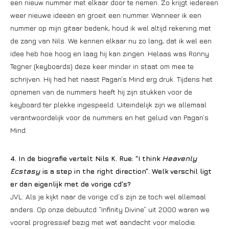
een nieuw nummer met elkaar door te nemen. Zo krijgt iedereen
weer nieuwe ideeën en groeit een nummer. Wanneer ik een
nummer op mijn gitaar bedenk, houd ik wel altijd rekening met
de zang van Nils. We kennen elkaar nu zo lang, dat ik wel een
idee heb hoe hoog en laag hij kan zingen. Helaas was Ronny
Tegner (keyboards) deze keer minder in staat om mee te
schrijven. Hij had het naast Pagan’s Mind erg druk. Tijdens het
opnemen van de nummers heeft hij zijn stukken voor de
keyboard ter plekke ingespeeld. Uiteindelijk zijn we allemaal
verantwoordelijk voor de nummers en het geluid van Pagan’s
Mind.
4. In
de biografie vertelt Nils K. Rue: “I think
Heavenly
Ecstasy
is a step in the right direction”.
Welk verschil ligt
er dan eigenlijk met de vorige cd’s?
JVL: Als je kijkt naar de vorige cd’s zijn ze toch wel allemaal
anders. Op onze debuutcd “Infinity Divine” uit 2000 waren we
vooral progressief bezig met wat aandacht voor melodie.