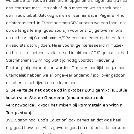
we zelfs alle nieuwe nummers al opgenomen. Tegen die tijd liep
ons contract met Limb ook af, dus moesten we op zoek naar
een nieuw label. Gelukkig waren er een aantal in Pagan’s Mind
geïnteresseerd. In Steamhammer/SPV vonden we een label dat
op de lange termijn goed zou zijn voor ons. Zij geloven in ons
en de baas bij Steamhammer/SPV communiceert op hetzelfde
niveau als dat wij doen. Hij is vooral geïnteresseerd in muziek
en het klikte meteen. Nadat de cd in oktober 2010 gemixt is, had
Steamhammer/SPV nog wat tijd nodig voordat “Heavenly
Ecstacy” uitgebracht kon worden. Dus vier jaar lijkt lang, maar
uiteindelijk hebben we er ongeveer anderhalf jaar over gedaan
om alles te schrijven en op te nemen.
2. Je vertelde net dat de cd in oktober 2010 gemixt is. Jullie
kozen voor Stefan Glaumann (onder andere ook
verantwoordelijk voor het mixen bij Rammstein en Within
Temptation).
JVL: Stefan had “God’s Equation” ook gemixt en dat was heel
erg goed bevallen. Hij is gewoon goed en niet echt de persoon