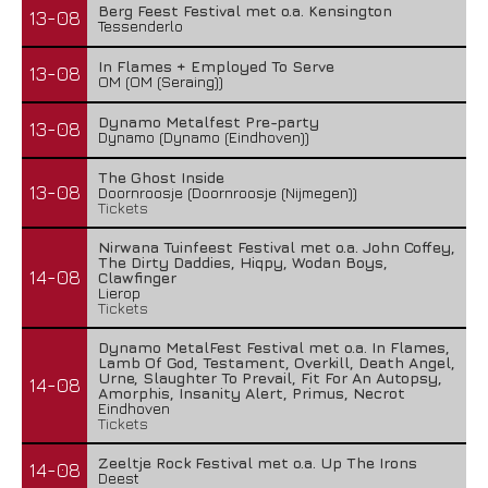
Berg Feest Festival met o.a. Kensington
13-08
Tessenderlo
In Flames + Employed To Serve
13-08
OM (OM (Seraing))
Dynamo Metalfest Pre-party
13-08
Dynamo (Dynamo (Eindhoven))
The Ghost Inside
13-08
Doornroosje (Doornroosje (Nijmegen))
Tickets
Nirwana Tuinfeest Festival met o.a. John Coffey,
The Dirty Daddies, Hiqpy, Wodan Boys,
14-08
Clawfinger
Lierop
Tickets
Dynamo MetalFest Festival met o.a. In Flames,
Lamb Of God, Testament, Overkill, Death Angel,
Urne, Slaughter To Prevail, Fit For An Autopsy,
14-08
Amorphis, Insanity Alert, Primus, Necrot
Eindhoven
Tickets
Zeeltje Rock Festival met o.a. Up The Irons
14-08
Deest