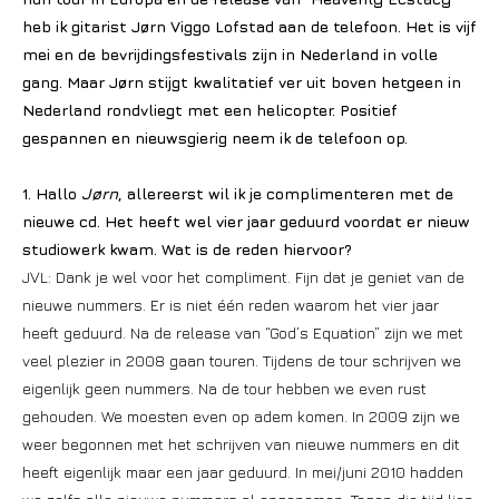
heb ik gitarist Jørn Viggo Lofstad aan de telefoon. Het is vijf
mei en de bevrijdingsfestivals zijn in Nederland in volle
gang. Maar Jørn stijgt kwalitatief ver uit boven hetgeen in
Nederland rondvliegt met een helicopter. Positief
gespannen en nieuwsgierig neem ik de telefoon op.
1. Hallo
Jørn
, allereerst wil ik je complimenteren met de
nieuwe cd. Het heeft wel vier jaar geduurd voordat er nieuw
studiowerk kwam. Wat is de reden hiervoor?
JVL: Dank je wel voor het compliment. Fijn dat je geniet van de
nieuwe nummers. Er is niet één reden waarom het vier jaar
heeft geduurd. Na de release van “God’s Equation” zijn we met
veel plezier in 2008 gaan touren. Tijdens de tour schrijven we
eigenlijk geen nummers. Na de tour hebben we even rust
gehouden. We moesten even op adem komen. In 2009 zijn we
weer begonnen met het schrijven van nieuwe nummers en dit
heeft eigenlijk maar een jaar geduurd. In mei/juni 2010 hadden