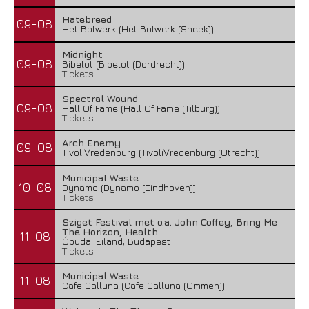
Hatebreed
09-08
Het Bolwerk (Het Bolwerk (Sneek))
Midnight
09-08
Bibelot (Bibelot (Dordrecht))
Tickets
Spectral Wound
09-08
Hall Of Fame (Hall Of Fame (Tilburg))
Tickets
Arch Enemy
09-08
TivoliVredenburg (TivoliVredenburg (Utrecht))
Municipal Waste
10-08
Dynamo (Dynamo (Eindhoven))
Tickets
Sziget Festival met o.a. John Coffey, Bring Me
The Horizon, Health
11-08
Óbudai Eiland, Budapest
Tickets
Municipal Waste
11-08
Cafe Calluna (Cafe Calluna (Ommen))