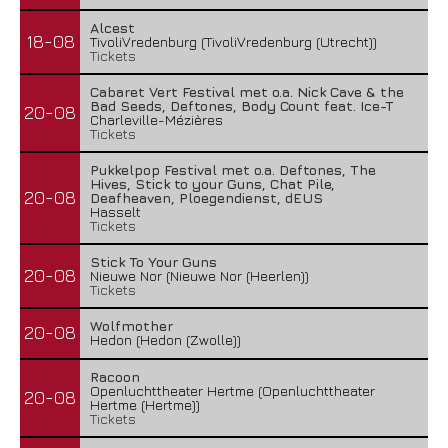
Alcest
18-08
TivoliVredenburg (TivoliVredenburg (Utrecht))
Tickets
Cabaret Vert Festival met o.a. Nick Cave & the
Bad Seeds, Deftones, Body Count feat. Ice-T
20-08
Charleville-Mézières
Tickets
Pukkelpop Festival met o.a. Deftones, The
Hives, Stick to your Guns, Chat Pile,
20-08
Deafheaven, Ploegendienst, dEUS
Hasselt
Tickets
Stick To Your Guns
20-08
Nieuwe Nor (Nieuwe Nor (Heerlen))
Tickets
Wolfmother
20-08
Hedon (Hedon (Zwolle))
Racoon
Openluchttheater Hertme (Openluchttheater
20-08
Hertme (Hertme))
Tickets