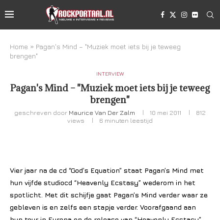
Home
»
Pagan's Mind – "Muziek moet iets bij je teweeg
brengen"
INTERVIEW
Pagan's Mind – "Muziek moet iets bij je teweeg
brengen"
geschreven door
Maurice Van Der Zalm
10 mei 2011
812
views
6 minuten leestijd
Vier jaar na de cd “God’s Equation” staat Pagan’s Mind met
hun vijfde studiocd “Heavenly Ecstasy” wederom in het
spotlicht. Met dit schijfje gaat Pagan’s Mind verder waar ze
gebleven is en zelfs een stapje verder. Voorafgaand aan
hun tour in Europa en de release van “Heavenly Ecstacy”