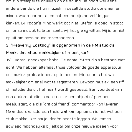
om zijn stempel te drukken op de sound. Je hoort wel eens
andere bands die hun muziek in dezelfde studio opnemen en
mixen, waardoor het allemaal een beetje hetzelfde gaat
klinken. Bij Pagan’s Mind werkt dat niet. Stefan is goed in staat
om onze muziek te laten zoals wij het graag willen. Hij is er niet
op uit om onze sound te veranderen.
3. “Heavenly Ecstacy” is opgenomen in de PM studio’s.
Maakt dat alles makkelijker of moeilijker?
JVL: Vooral goedkoper haha. De echte PM studio’s bestaan niet
echt. We hebben allemaal thuis voldoende goede apparatuur
om muziek professioneel op te nemen. Hierdoor is het wel
makkelijker om snel wat te registreren. Gewoon muziek, een riff
of melodie die uit het heart wordt gespeeld. Een voordeel van
een andere studio is vaak dat er een objectief persoon
meeluistert, die als “critical friend” commentaar kan leveren.
Maar doordat iedereen thuis wat kan opnemen is het wel een
stuk makkelijker om je ideeën neer te leggen. We komen
sowieso maandelijks bij elkaar om onze nieuwe ideeën voor