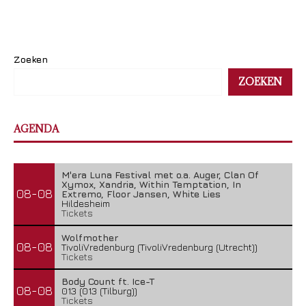
Zoeken
ZOEKEN
AGENDA
M'era Luna Festival met o.a. Auger, Clan Of
Xymox, Xandria, Within Temptation, In
08-08
Extremo, Floor Jansen, White Lies
Hildesheim
Tickets
Wolfmother
08-08
TivoliVredenburg (TivoliVredenburg (Utrecht))
Tickets
Body Count ft. Ice-T
08-08
013 (013 (Tilburg))
Tickets