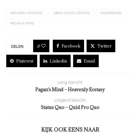
HEAVENLY ECSTASY
JØRN VIGGO LOFSTAD
NOORWEGEN
PAGAN'S MIND
Facebook
Twitter
0
DELEN
Pinterest
Linkedin
Email
vorig bericht
Pagan's Mind – Heavenly Ecstasy
volgend bericht
Status Quo – Quid Pro Quo
KIJK OOK EENS NAAR