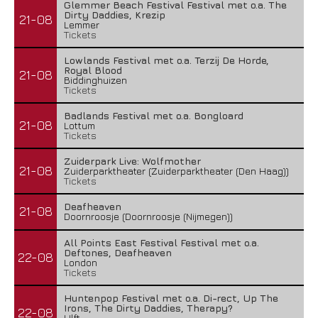
Glemmer Beach Festival Festival met o.a. The
Dirty Daddies, Krezip
21-08
Lemmer
Tickets
Lowlands Festival met o.a. Terzij De Horde,
Royal Blood
21-08
Biddinghuizen
Tickets
Badlands Festival met o.a. Bongloard
21-08
Lottum
Tickets
Zuiderpark Live: Wolfmother
21-08
Zuiderparktheater (Zuiderparktheater (Den Haag))
Tickets
Deafheaven
21-08
Doornroosje (Doornroosje (Nijmegen))
All Points East Festival Festival met o.a.
Deftones, Deafheaven
22-08
London
Tickets
Huntenpop Festival met o.a. Di-rect, Up The
Irons, The Dirty Daddies, Therapy?
22-08
Ulft