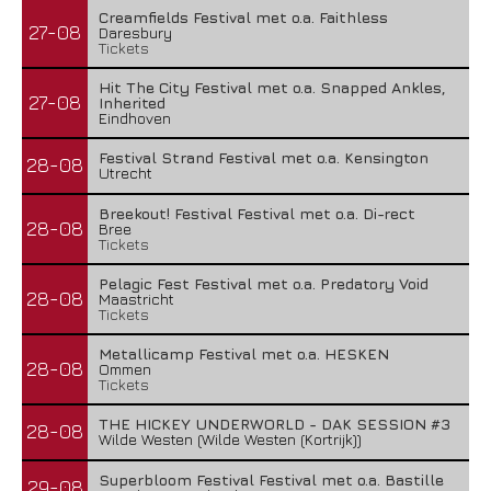
Creamfields Festival met o.a. Faithless
27-08
Daresbury
Tickets
Hit The City Festival met o.a. Snapped Ankles,
27-08
Inherited
Eindhoven
Festival Strand Festival met o.a. Kensington
28-08
Utrecht
Breekout! Festival Festival met o.a. Di-rect
28-08
Bree
Tickets
Pelagic Fest Festival met o.a. Predatory Void
28-08
Maastricht
Tickets
Metallicamp Festival met o.a. HESKEN
28-08
Ommen
Tickets
THE HICKEY UNDERWORLD - DAK SESSION #3
28-08
Wilde Westen (Wilde Westen (Kortrijk))
Superbloom Festival Festival met o.a. Bastille
29-08