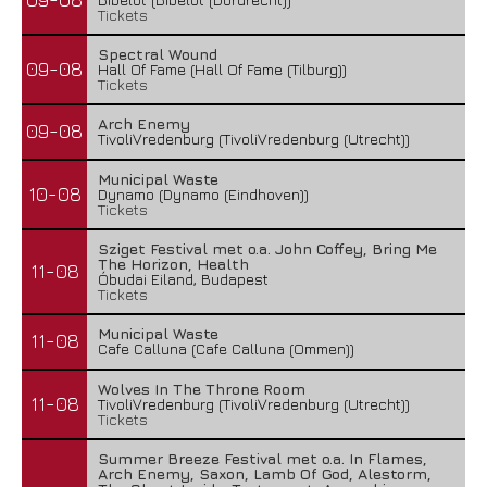
Tickets
Spectral Wound
09-08
Hall Of Fame (Hall Of Fame (Tilburg))
Tickets
Arch Enemy
09-08
TivoliVredenburg (TivoliVredenburg (Utrecht))
Municipal Waste
10-08
Dynamo (Dynamo (Eindhoven))
Tickets
Sziget Festival met o.a. John Coffey, Bring Me
The Horizon, Health
11-08
Óbudai Eiland, Budapest
Tickets
Municipal Waste
11-08
Cafe Calluna (Cafe Calluna (Ommen))
Wolves In The Throne Room
11-08
TivoliVredenburg (TivoliVredenburg (Utrecht))
Tickets
Summer Breeze Festival met o.a. In Flames,
Arch Enemy, Saxon, Lamb Of God, Alestorm,