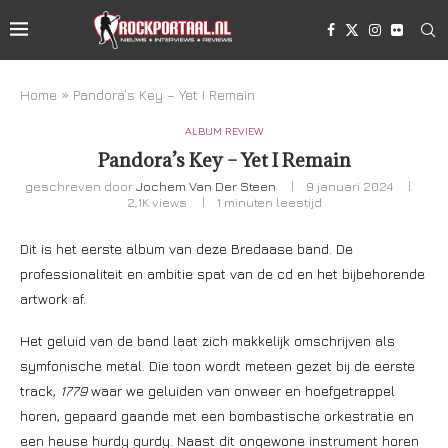
Home
»
Pandora’s Key – Yet I Remain
ALBUM REVIEW
Pandora’s Key – Yet I Remain
geschreven door
Jochem Van Der Steen
9 januari 2024
2,1K
views
1 minuten leestijd
Dit is het eerste album van deze Bredaase band. De
professionaliteit en ambitie spat van de cd en het bijbehorende
artwork af.
Het geluid van de band laat zich makkelijk omschrijven als
symfonische metal. Die toon wordt meteen gezet bij de eerste
track,
1779
waar we geluiden van onweer en hoefgetrappel
horen, gepaard gaande met een bombastische orkestratie en
een heuse hurdy gurdy. Naast dit ongewone instrument horen