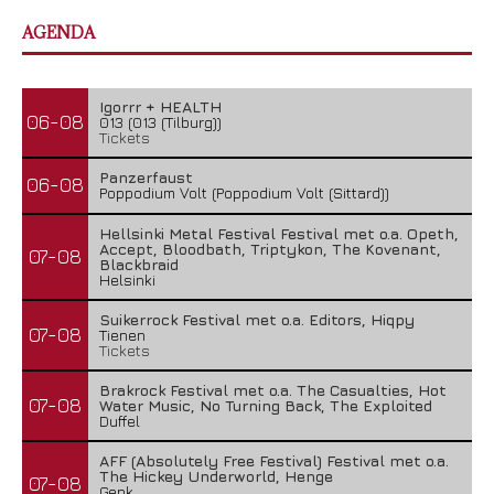
AGENDA
Igorrr + HEALTH
06-08
013 (013 (Tilburg))
Tickets
Panzerfaust
06-08
Poppodium Volt (Poppodium Volt (Sittard))
Hellsinki Metal Festival Festival met o.a. Opeth,
Accept, Bloodbath, Triptykon, The Kovenant,
07-08
Blackbraid
Helsinki
Suikerrock Festival met o.a. Editors, Hiqpy
07-08
Tienen
Tickets
Brakrock Festival met o.a. The Casualties, Hot
07-08
Water Music, No Turning Back, The Exploited
Duffel
AFF (Absolutely Free Festival) Festival met o.a.
The Hickey Underworld, Henge
07-08
Genk