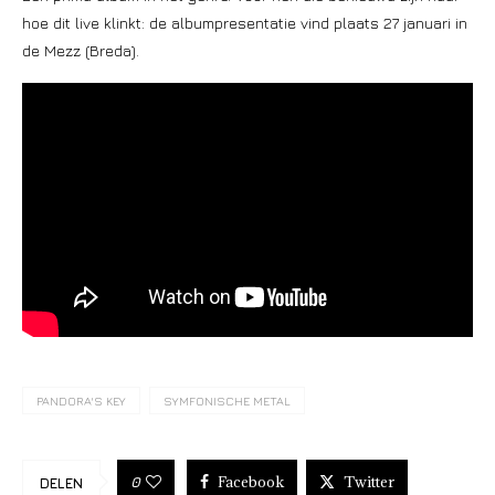
hoe dit live klinkt: de albumpresentatie vind plaats 27 januari in
de Mezz (Breda).
PANDORA'S KEY
SYMFONISCHE METAL
Facebook
Twitter
0
DELEN