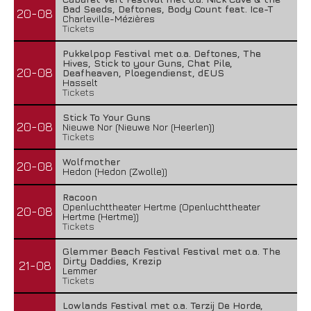
Bad Seeds, Deftones, Body Count feat. Ice-T
20-08
Charleville-Mézières
Tickets
Pukkelpop Festival met o.a. Deftones, The
Hives, Stick to your Guns, Chat Pile,
20-08
Deafheaven, Ploegendienst, dEUS
Hasselt
Tickets
Stick To Your Guns
20-08
Nieuwe Nor (Nieuwe Nor (Heerlen))
Tickets
Wolfmother
20-08
Hedon (Hedon (Zwolle))
Racoon
Openluchttheater Hertme (Openluchttheater
20-08
Hertme (Hertme))
Tickets
Glemmer Beach Festival Festival met o.a. The
Dirty Daddies, Krezip
21-08
Lemmer
Tickets
Lowlands Festival met o.a. Terzij De Horde,