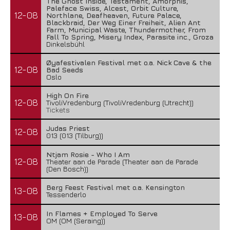
The Ghost Inside, Testament, Amorphis,
Paleface Swiss, Alcest, Orbit Culture,
12-08
Northlane, Deafheaven, Future Palace,
Blackbraid, Der Weg Einer Freiheit, Alien Ant
Farm, Municipal Waste, Thundermother, From
Fall To Spring, Misery Index, Parasite inc., Groza
Dinkelsbühl
Øyafestivalen Festival met o.a. Nick Cave & the
12-08
Bad Seeds
Oslo
High On Fire
12-08
TivoliVredenburg (TivoliVredenburg (Utrecht))
Tickets
Judas Priest
12-08
013 (013 (Tilburg))
Ntjam Rosie - Who I Am
12-08
Theater aan de Parade (Theater aan de Parade
(Den Bosch))
Berg Feest Festival met o.a. Kensington
13-08
Tessenderlo
In Flames + Employed To Serve
13-08
OM (OM (Seraing))