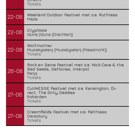
Tickets
Waailand Outdoor Festival met o.a. Ruthless
22-08
Made
Cryptosis
22-08
Iduna (Iduna (Drachten))
Wolfmother
22-08
Muziekgieterij (Muziekgieterij (Maastricht))
Tickets
Rock en Seine Festival met o.a. Nick Cave & the
Bad Seeds, Deftones, Interpol
26-08
Parijs
Tickets
CuliNESSE Festival met o.a. Kensington, Di-
rect, The Dirty Daddies
27-08
Rotterdam
Tickets
Creamfields Festival met o.a. Faithless
27-08
Daresbury
Tickets