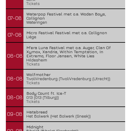
Tickets
Waterpop Festival met o.a. Wodan Boys,
07-08
Collignon
Wateringen
Micro Festival Festival met o.a. Collignon
07-08
Liège
M'era Luna Festival met o.a. Auger, Clan Of
Xymox, Xandria, Within Temptation, In
08-08
Extremo, Floor Jansen, White Lies
Hildesheim
Tickets
Wolfmother
08-08
TivoliVredenburg (TivoliVredenburg (Utrecht))
Tickets
Body Count ft. Ice-T
08-08
013 (013 (Tilburg))
Tickets
Hatebreed
09-08
Het Bolwerk (Het Bolwerk (Sneek))
Midnight
09-08
Bibelot (Bibelot (Dordrecht))