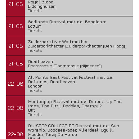
Royal Blood
21-08
Biddinghuizen
Tickets
Badlands Festival met o.a. Bongloard
21-08
Lottum
Tickets
Zuiderpark Live: Wolfmother
21-08
Zuiderparktheater (Zuiderparktheater (Den Haag))
Tickets
Deafheaven
21-08
Doornroosje (Doornroosje (Nijmegen))
All Points East Festival Festival met o.a.
Deftones, Deafheaven
22-08
London
Tickets
Huntenpop Festival met o.a. Di-rect, Up The
Irons, The Dirty Daddies, Therapy?
22-08
Ulft
Tickets
DUISTER COLLECTIEF Festival met o.a. Sun
Worship, Doodseskader, Alkerdeel, Ggu:ll,
22-08
Modder, Terzij De Horde
Utrecht