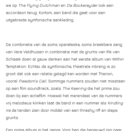
we op
The Flying Dutchman
en
De Bockereyder
ook een
accordeon terug. Kortom, een band die gaat voor een
uitgebreide symfonische aankleding.
De combinatie van de soms operateske, soms breekbare zang
van Vera Veldhuizen in combinatie met de grunts van Rik van
Schaaik doen al gauw denken aan het eerste album van Within
Temptation. Echter, de symfonische, theatrale inbreng is zo
groot dat ook een relatie gelegd kan worden met Therion,
vooral
Freedom’s Call
. Sommige nummers zouden niet misstaan
op een film soundtrack, zoals
The Keening
die het prima zou
doen bij een actiefilm. Hoewel het merendeel van de nummers
vrij melodieus klinken laat de band in een nummer als
Kindling
Ire
de tanden zien door middel van een thrashy riff en diepe
grunts.
Een prima album in het genre. Voor hen die benieuwd zijn naar