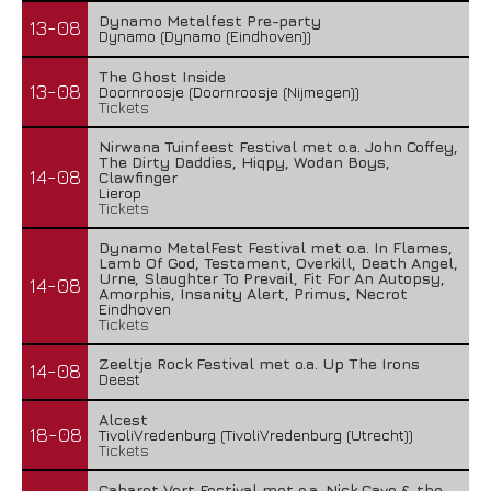
Dynamo Metalfest Pre-party
13-08
Dynamo (Dynamo (Eindhoven))
The Ghost Inside
13-08
Doornroosje (Doornroosje (Nijmegen))
Tickets
Nirwana Tuinfeest Festival met o.a. John Coffey,
The Dirty Daddies, Hiqpy, Wodan Boys,
14-08
Clawfinger
Lierop
Tickets
Dynamo MetalFest Festival met o.a. In Flames,
Lamb Of God, Testament, Overkill, Death Angel,
Urne, Slaughter To Prevail, Fit For An Autopsy,
14-08
Amorphis, Insanity Alert, Primus, Necrot
Eindhoven
Tickets
Zeeltje Rock Festival met o.a. Up The Irons
14-08
Deest
Alcest
18-08
TivoliVredenburg (TivoliVredenburg (Utrecht))
Tickets
Cabaret Vert Festival met o.a. Nick Cave & the