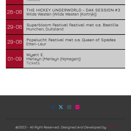
THE HICKEY UNDERWORLD - DAK SESSION #3
28-08
Wilde Westen (Wilde Westen (Kortrijk))
Superbloom Festival Festival met o.a. Bastille
29-08
Munchen, Duitsland
Popelucht Festival met o.a. Queen of Spades
29-08
Etten-Leur
Wyatt E.
01-09
Merleyn (Merleyn (Nijmegen))
Tickets
@2023 - All Right Reserved. Designed and Developed by
Harm