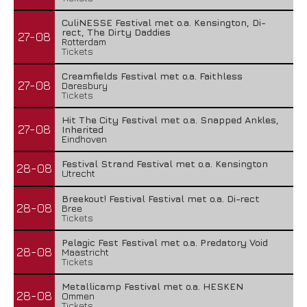
CuliNESSE Festival met o.a. Kensington, Di-
rect, The Dirty Daddies
27-08
Rotterdam
Tickets
Creamfields Festival met o.a. Faithless
27-08
Daresbury
Tickets
Hit The City Festival met o.a. Snapped Ankles,
27-08
Inherited
Eindhoven
Festival Strand Festival met o.a. Kensington
28-08
Utrecht
Breekout! Festival Festival met o.a. Di-rect
28-08
Bree
Tickets
Pelagic Fest Festival met o.a. Predatory Void
28-08
Maastricht
Tickets
Metallicamp Festival met o.a. HESKEN
28-08
Ommen
Tickets