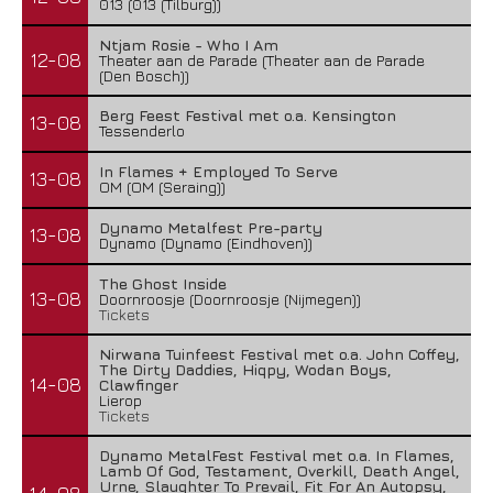
013 (013 (Tilburg))
Ntjam Rosie - Who I Am
12-08
Theater aan de Parade (Theater aan de Parade
(Den Bosch))
Berg Feest Festival met o.a. Kensington
13-08
Tessenderlo
In Flames + Employed To Serve
13-08
OM (OM (Seraing))
Dynamo Metalfest Pre-party
13-08
Dynamo (Dynamo (Eindhoven))
The Ghost Inside
13-08
Doornroosje (Doornroosje (Nijmegen))
Tickets
Nirwana Tuinfeest Festival met o.a. John Coffey,
The Dirty Daddies, Hiqpy, Wodan Boys,
14-08
Clawfinger
Lierop
Tickets
Dynamo MetalFest Festival met o.a. In Flames,
Lamb Of God, Testament, Overkill, Death Angel,
Urne, Slaughter To Prevail, Fit For An Autopsy,