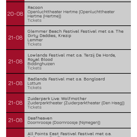
Racoon
Openluchttheater Hertme (Openluchttheater
20-08
Hertme (Hertme))
Tickets
Glemmer Beach Festival Festival met o.a. The
Dirty Daddies, Krezip
21-08
Lemmer
Tickets
Lowlands Festival met o.a. Terzij De Horde,
Royal Blood
21-08
Biddinghuizen
Tickets
Badlands Festival met o.a. Bongloard
21-08
Lottum
Tickets
Zuiderpark Live: Wolfmother
21-08
Zuiderparktheater (Zuiderparktheater (Den Haag))
Tickets
Deafheaven
21-08
Doornroosje (Doornroosje (Nijmegen))
All Points East Festival Festival met o.a.