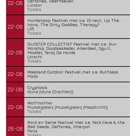
Deftones, Deafheaven
22-08
London
Tickets
Huntenpop Festival met o.a. Di-rect, Up The
Irons, The Dirty Daddies, Therapy?
22-08
Ulft
Tickets
DUISTER COLLECTIEF Festival met o.a. Sun
Worship, Doodseskader, Alkerdeel, Ggu:ll,
22-08
Modder, Terzij De Horde
Utrecht
Tickets
Waailand Outdoor Festival met o.a. Ruthless
22-08
Made
Cryptosis
22-08
Iduna (Iduna (Drachten))
Wolfmother
22-08
Muziekgieterij (Muziekgieterij (Maastricht))
Tickets
Rock en Seine Festival met o.a. Nick Cave & the
Bad Seeds, Deftones, Interpol
26-08
Parijs
Tickets