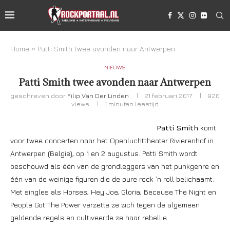
Home
»
Patti Smith twee avonden naar Antwerpen
NIEUWS
Patti Smith twee avonden naar Antwerpen
geschreven door
Filip Van Der Linden
21 februari 2017
920
views
1 minuten leestijd
Patti Smith
komt
voor twee concerten naar het Openluchttheater Rivierenhof in
Antwerpen (België), op 1 en 2 augustus. Patti Smith wordt
beschouwd als één van de grondleggers van het punkgenre en
één van de weinige figuren die de pure rock ’n roll belichaamt.
Met singles als Horses, Hey Joe, Gloria, Because The Night en
People Got The Power verzette ze zich tegen de algemeen
geldende regels en cultiveerde ze haar rebellie.