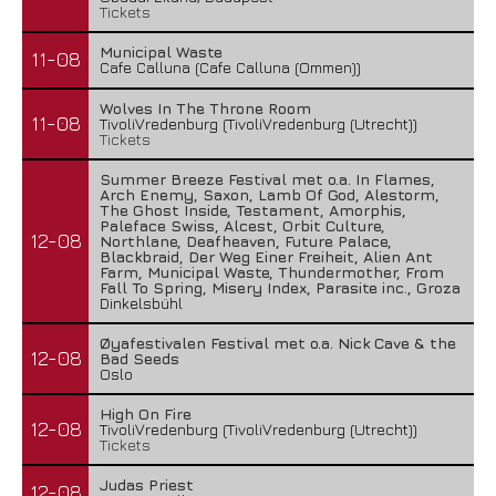
Tickets
Municipal Waste
11-08
Cafe Calluna (Cafe Calluna (Ommen))
Wolves In The Throne Room
11-08
TivoliVredenburg (TivoliVredenburg (Utrecht))
Tickets
Summer Breeze Festival met o.a. In Flames,
Arch Enemy, Saxon, Lamb Of God, Alestorm,
The Ghost Inside, Testament, Amorphis,
Paleface Swiss, Alcest, Orbit Culture,
12-08
Northlane, Deafheaven, Future Palace,
Blackbraid, Der Weg Einer Freiheit, Alien Ant
Farm, Municipal Waste, Thundermother, From
Fall To Spring, Misery Index, Parasite inc., Groza
Dinkelsbühl
Øyafestivalen Festival met o.a. Nick Cave & the
12-08
Bad Seeds
Oslo
High On Fire
12-08
TivoliVredenburg (TivoliVredenburg (Utrecht))
Tickets
Judas Priest
12-08