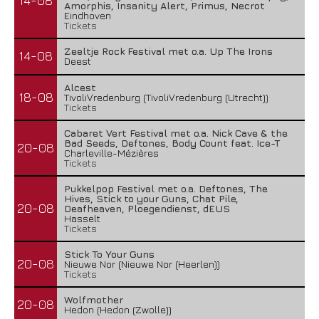
14-08
Amorphis, Insanity Alert, Primus, Necrot
Eindhoven
Tickets
Zeeltje Rock Festival met o.a. Up The Irons
14-08
Deest
Alcest
18-08
TivoliVredenburg (TivoliVredenburg (Utrecht))
Tickets
Cabaret Vert Festival met o.a. Nick Cave & the
Bad Seeds, Deftones, Body Count feat. Ice-T
20-08
Charleville-Mézières
Tickets
Pukkelpop Festival met o.a. Deftones, The
Hives, Stick to your Guns, Chat Pile,
20-08
Deafheaven, Ploegendienst, dEUS
Hasselt
Tickets
Stick To Your Guns
20-08
Nieuwe Nor (Nieuwe Nor (Heerlen))
Tickets
Wolfmother
20-08
Hedon (Hedon (Zwolle))