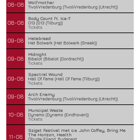
Wolfmother
08-08
TivoliVredenburg (TivoliVredenburg (Utrecht))
Body Count ft. Ice-T
08-08
013 (013 (Tilburg))
Tickets
Hatebreed
09-08
Het Bolwerk (Het Bolwerk (Sneek))
Midnight
09-08
Bibelot (Bibelot (Dordrecht))
Tickets
Spectral Wound
09-08
Hall Of Fame (Hall Of Fame (Tilburg))
Tickets
Arch Enemy
09-08
TivoliVredenburg (TivoliVredenburg (Utrecht))
Municipal Waste
10-08
Dynamo (Dynamo (Eindhoven))
Tickets
Sziget Festival met o.a. John Coffey, Bring Me
The Horizon, Health
11-08
Óbudai Eiland, Budapest