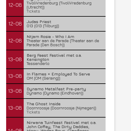
TivoliVredenburg (TivoliVredenburg
12-08
(Utrecht))
Tickets
Judas Priest
12-08
013 (013 (Tilburg))
Ntjam Rosie - Who I Am
12-08
Theater aan de Parade (Theater aan de
Parade (Den Bosch))
Berg Feest Festival met o.a.
13-08
Kensington
Tessenderlo
In Flames + Employed To Serve
13-08
OM (OM (Seraing))
Dynamo Metalfest Pre-party
13-08
Dynamo (Dynamo (Eindhoven))
The Ghost Inside
13-08
Doornroosje (Doornroosje (Nijmegen))
Tickets
Nirwana Tuinfeest Festival met o.a.
John Coffey, The Dirty Daddies,
14-08
Hiqpy, Wodan Boys, Clawfinger