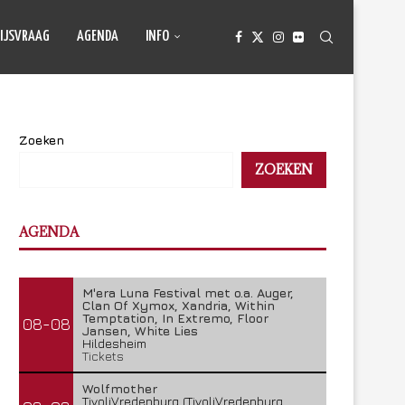
IJSVRAAG
AGENDA
INFO
Zoeken
ZOEKEN
AGENDA
M'era Luna Festival met o.a. Auger,
Clan Of Xymox, Xandria, Within
Temptation, In Extremo, Floor
08-08
Jansen, White Lies
Hildesheim
Tickets
Wolfmother
TivoliVredenburg (TivoliVredenburg