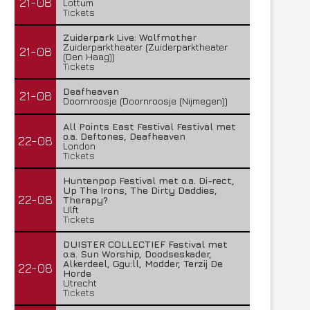
21-08
Lottum
Tickets
Zuiderpark Live: Wolfmother
Zuiderparktheater (Zuiderparktheater
21-08
(Den Haag))
Tickets
Deafheaven
21-08
Doornroosje (Doornroosje (Nijmegen))
All Points East Festival Festival met
o.a. Deftones, Deafheaven
22-08
London
Tickets
Huntenpop Festival met o.a. Di-rect,
Up The Irons, The Dirty Daddies,
22-08
Therapy?
Ulft
Tickets
DUISTER COLLECTIEF Festival met
o.a. Sun Worship, Doodseskader,
Alkerdeel, Ggu:ll, Modder, Terzij De
22-08
Horde
Utrecht
Tickets