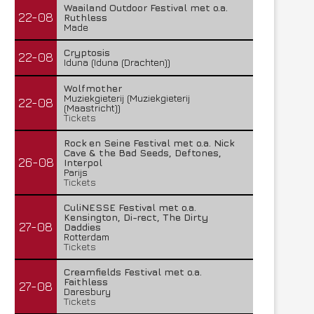
Waailand Outdoor Festival met o.a.
22-08
Ruthless
Made
Cryptosis
22-08
Iduna (Iduna (Drachten))
Wolfmother
Muziekgieterij (Muziekgieterij
22-08
(Maastricht))
Tickets
Rock en Seine Festival met o.a. Nick
Cave & the Bad Seeds, Deftones,
26-08
Interpol
Parijs
Tickets
CuliNESSE Festival met o.a.
Kensington, Di-rect, The Dirty
27-08
Daddies
Rotterdam
Tickets
Creamfields Festival met o.a.
Faithless
27-08
Daresbury
Tickets