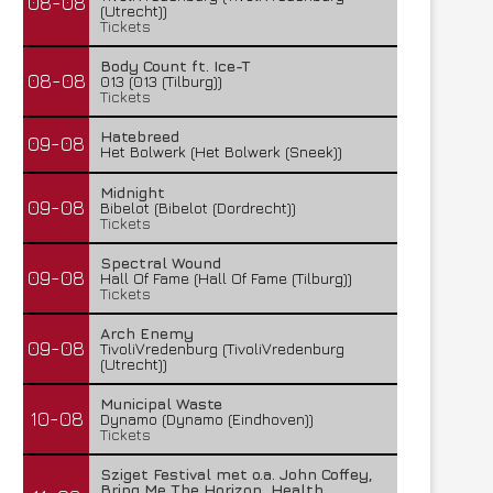
08-08
(Utrecht))
Tickets
Body Count ft. Ice-T
08-08
013 (013 (Tilburg))
Tickets
Hatebreed
09-08
Het Bolwerk (Het Bolwerk (Sneek))
Midnight
09-08
Bibelot (Bibelot (Dordrecht))
Tickets
Spectral Wound
09-08
Hall Of Fame (Hall Of Fame (Tilburg))
Tickets
Arch Enemy
09-08
TivoliVredenburg (TivoliVredenburg
(Utrecht))
Municipal Waste
10-08
Dynamo (Dynamo (Eindhoven))
Tickets
Sziget Festival met o.a. John Coffey,
Bring Me The Horizon, Health