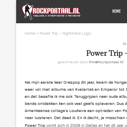
HOME
Home
»
Power Trip – Nightmare Logic
AL
Power Trip 
geschreven door
Pim@rockportaal.nl
Na mijn eerste keer Graspop dit jaar, kwam de honge
weer vol met albums van Kvelertak en Emperor tot 
en dat besefte ik me ook. Teruggrijpen naar oude alb
bands ontdekken kan ook veel gaafs opleveren. Dus doo
Amerikaanse collega´s Loudwire een optreden van Pow
naar luisteren. Dat deed ik. En ik dacht, ja misschien
Power Trip
vormt zich in 2008 in Dallas en het dit jaar 