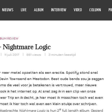
NIEUWS
LIVE
ALBUM
INTERVIEW
VIDEO
COLUMN
PR
BUM REVIEW
– Nightmare Logic
11 juli 2017
661
views
3 minuten leestijd
r naar metal opzetten als een erectie. Spotify stond snel
Devin Townsend en Mastodon. Best oude bands zou je zeggen
ums die veel voor je betekenen is vertrouwd, maar nieuwe
k ik het internet op. Al snel zag ik in een clip van onze
er Trip en ik dacht, ja hier moet ik misschien toch wel even
 moet ik hier toch wel even een klein stukje over schrijven.
e
uitgebrachte
Nightmare Logic
is hun 2
full length album. Gesierd