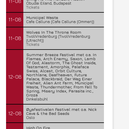
11-08
Óbudai Eiland, Budapest
Tickets
Municipal Waste
11-08
Cafe Calluna (Cafe Calluna (Ommen))
Wolves In The Throne Room
TivoliVredenburg (TivoliVredenburg
11-08
(Utrecht))
Tickets
Summer Breeze Festival met o.a. In
Flames, Arch Enemy, Saxon, Lamb
Of God, Alestorm, The Ghost Inside,
Testament, Amorphis, Paleface
Swiss, Alcest, Orbit Culture,
Northlane, Deafheaven, Future
12-08
Palace, Blackbraid, Der Weg Einer
Freiheit, Alien Ant Farm, Municipal
Waste, Thundermother, From Fall To
Spring, Misery Index, Parasite inc.,
Groza
Dinkelsbühl
Øyafestivalen Festival met o.a. Nick
12-08
Cave & the Bad Seeds
Oslo
High On Fire