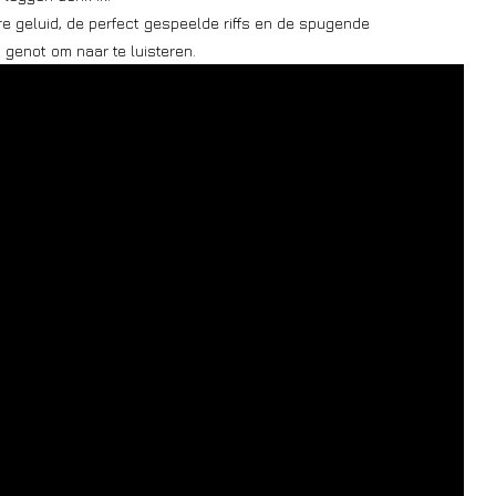
e geluid, de perfect gespeelde riffs en de spugende
 genot om naar te luisteren.