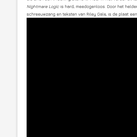
Nightmare Logic
is hard, meedogenloos. Door het helder
schreeuwzang en teksten van Riley Gale, is de plaat een