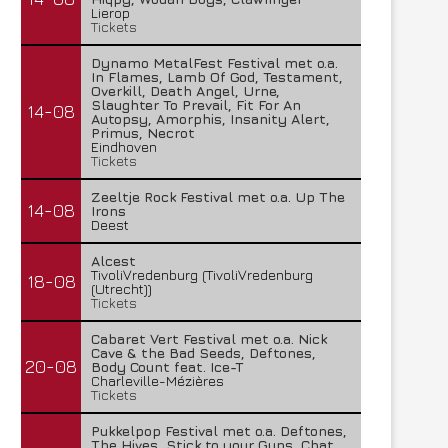
Lierop
Tickets
Dynamo MetalFest Festival met o.a.
In Flames, Lamb Of God, Testament,
Overkill, Death Angel, Urne,
Slaughter To Prevail, Fit For An
14-08
Autopsy, Amorphis, Insanity Alert,
Primus, Necrot
Eindhoven
Tickets
Zeeltje Rock Festival met o.a. Up The
14-08
Irons
Deest
Lunatic Soul – Transition II
Boneripper – Radiant In
29 juli 2026
27 juli 2026
Alcest
TivoliVredenburg (TivoliVredenburg
18-08
(Utrecht))
Tickets
Cabaret Vert Festival met o.a. Nick
Cave & the Bad Seeds, Deftones,
20-08
Body Count feat. Ice-T
Charleville-Mézières
Tickets
Pukkelpop Festival met o.a. Deftones,
The Hives, Stick to your Guns, Chat