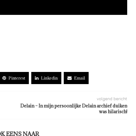
Pinterest
Linkedin
Email
volgend bericht
Delain – In mijn persoonlijke Delain archief duiken
was hilarisch!
OK EENS NAAR