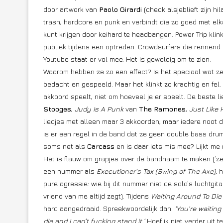
door artwork van
Paolo Girardi
(check alsjeblieft zijn hi
trash, hardcore en punk en verbindt die zo goed met elkaa
kunt krijgen door keihard te headbangen. Power Trip klink
publiek tijdens een optreden. Crowdsurfers die rennend 
Youtube staat er vol mee. Het is geweldig om te zien.
Waarom hebben ze zo een effect? Is het speciaal wat ze 
bedacht en gespeeld. Maar het klinkt zo krachtig en fel.
akkoord speelt, niet om hoeveel je er speelt. De beste 
Stooges
,
Judy Is A Punk
van
The Ramones
,
Just Like
liedjes met alleen maar 3 akkoorden, maar iedere noot die
is er een regel in de band dat ze geen double bass drum
soms net als
Carcass
en is daar iets mis mee? Lijkt me 
Het is flauw om grapjes over de bandnaam te maken (‘ze 
een nummer als
Executioner’s Tax (Swing of The Axe),
h
pure agressie: wie bij dit nummer niet de solo’s luchtgi
vriend van me altijd zegt). Tijdens
Waiting Around To Die
hard aangedraaid. Spreekwoordelijk dan.
‘You’re waiting
die and I can’t fucking stand it.’
Hoef ik niet verder uit t