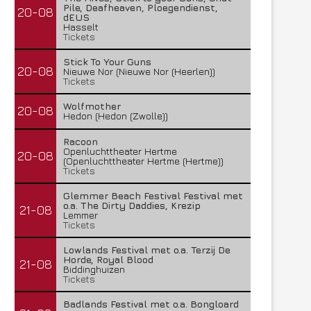
Pile, Deafheaven, Ploegendienst,
20-08
dEUS
Hasselt
Tickets
Stick To Your Guns
20-08
Nieuwe Nor (Nieuwe Nor (Heerlen))
Tickets
Wolfmother
20-08
Hedon (Hedon (Zwolle))
Racoon
Openluchttheater Hertme
20-08
(Openluchttheater Hertme (Hertme))
Tickets
Glemmer Beach Festival Festival met
o.a. The Dirty Daddies, Krezip
21-08
Lemmer
Tickets
Lowlands Festival met o.a. Terzij De
Horde, Royal Blood
21-08
Biddinghuizen
Tickets
Badlands Festival met o.a. Bongloard