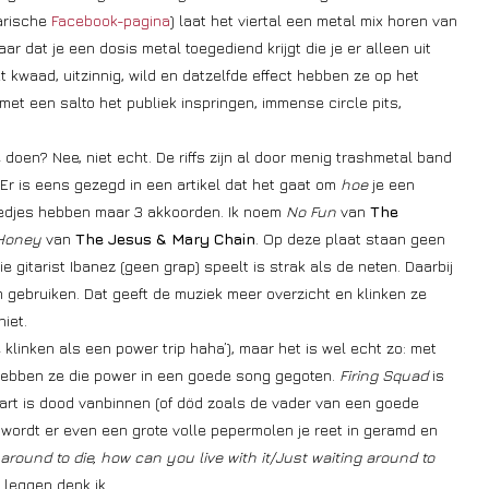
larische
Facebook-pagina
) laat het viertal een metal mix horen van
r dat je een dosis metal toegediend krijgt die je er alleen uit
t kwaad, uitzinnig, wild en datzelfde effect hebben ze op het
met een salto het publiek inspringen, immense circle pits,
doen? Nee, niet echt. De riffs zijn al door menig trashmetal band
 Er is eens gezegd in een artikel dat het gaat om
hoe
je een
liedjes hebben maar 3 akkoorden. Ik noem
No Fun
van
The
 Honey
van
The Jesus & Mary Chain
. Op deze plaat staan geen
 gitarist Ibanez (geen grap) speelt is strak als de neten. Daarbij
 gebruiken. Dat geeft de muziek meer overzicht en klinken ze
niet.
klinken als een power trip haha’), maar het is wel echt zo: met
ebben ze die power in een goede song gegoten.
Firing Squad
is
taart is dood vanbinnen (of död zoals de vader van een goede
wordt er even een grote volle pepermolen je reet in geramd en
 around to die, how can you live with it/Just waiting around to
e leggen denk ik.