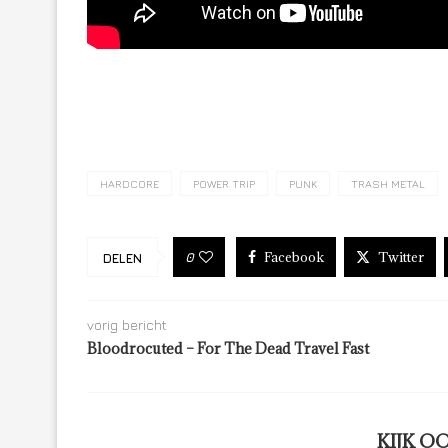
HARDCORE
POWER TRIP
PUNK
TRASH METAL
Facebook
Twitter
0
DELEN
vorig bericht
Bloodrocuted – For The Dead Travel Fast
KIJK O