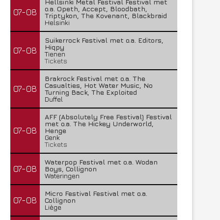
Hellsinki Metal Festival Festival met
o.a. Opeth, Accept, Bloodbath,
07-08
Triptykon, The Kovenant, Blackbraid
Helsinki
Suikerrock Festival met o.a. Editors,
Hiqpy
07-08
Tienen
Tickets
Brakrock Festival met o.a. The
Casualties, Hot Water Music, No
07-08
Turning Back, The Exploited
Duffel
AFF (Absolutely Free Festival) Festival
met o.a. The Hickey Underworld,
07-08
Henge
Genk
Tickets
Waterpop Festival met o.a. Wodan
07-08
Boys, Collignon
Wateringen
Micro Festival Festival met o.a.
07-08
Collignon
Liège