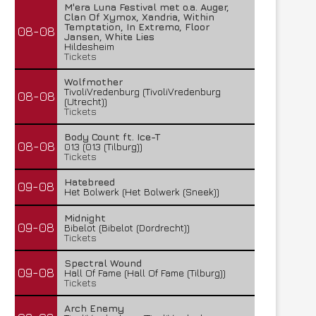
M'era Luna Festival met o.a. Auger,
Clan Of Xymox, Xandria, Within
Temptation, In Extremo, Floor
08-08
Jansen, White Lies
Hildesheim
Tickets
Wolfmother
TivoliVredenburg (TivoliVredenburg
08-08
(Utrecht))
Tickets
Body Count ft. Ice-T
08-08
013 (013 (Tilburg))
Tickets
Hatebreed
09-08
Het Bolwerk (Het Bolwerk (Sneek))
Midnight
09-08
Bibelot (Bibelot (Dordrecht))
Tickets
Spectral Wound
09-08
Hall Of Fame (Hall Of Fame (Tilburg))
Tickets
Arch Enemy