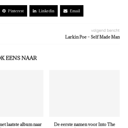
Pinterest
Linkedin
Email
volgend bericht
Larkin Poe – Self Made Man
OK EENS NAAR
met laatste album naar
De eerste namen voor Into The