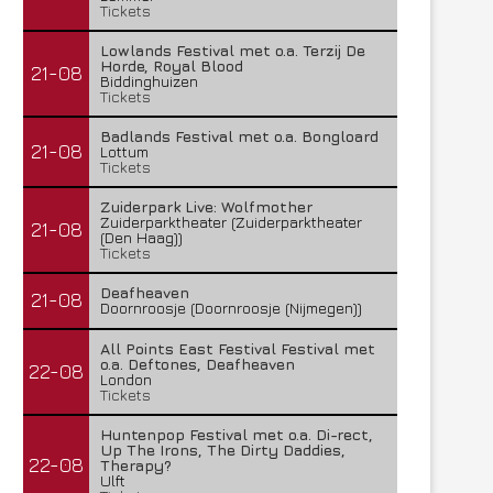
Tickets
Lowlands Festival met o.a. Terzij De
Horde, Royal Blood
21-08
Biddinghuizen
Tickets
Badlands Festival met o.a. Bongloard
21-08
Lottum
Tickets
Zuiderpark Live: Wolfmother
Zuiderparktheater (Zuiderparktheater
21-08
(Den Haag))
Tickets
Deafheaven
21-08
Doornroosje (Doornroosje (Nijmegen))
All Points East Festival Festival met
o.a. Deftones, Deafheaven
22-08
London
Tickets
Huntenpop Festival met o.a. Di-rect,
Up The Irons, The Dirty Daddies,
22-08
Therapy?
Ulft