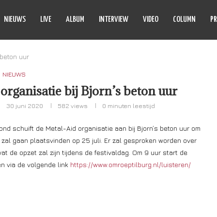
NIEUWS
LIVE
ALBUM
INTERVIEW
VIDEO
COLUMN
PR
 beton uur
NIEUWS
organisatie bij Bjorn’s beton uur
30 juni 2020
582
views
0 minuten leestijd
nd schuift de Metal-Aid organisatie aan bij Bjorn’s beton uur om
 zal gaan plaatsvinden op 25 juli. Er zal gesproken worden over
t de opzet zal zijn tijdens de festivaldag. Om 9 uur start de
en via de volgende link
https://www.omroeptilburg.nl/luisteren/