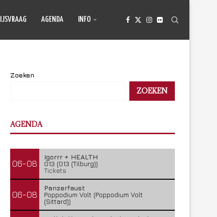
IJSVRAAG
AGENDA
INFO
Zoeken
ZOEKEN
AGENDA
Igorrr + HEALTH
06-08
013 (013 (Tilburg))
Tickets
Panzerfaust
06-08
Poppodium Volt (Poppodium Volt
(Sittard))