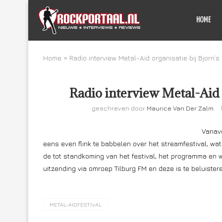
HOME
Home
»
Radio interview Metal-Aid organisatie bij Bjorn’s
Radio interview Metal-Aid 
geschreven door
Maurice Van Der Zalm
Vanavo
eens even flink te babbelen over het streamfestival, wat
de tot standkoming van het festival, het programma en wa
uitzending via omroep Tilburg FM en deze is te beluister
METAL-AIDFESTIVAL