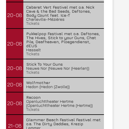
Cabaret Vert Festival met o.a. Nick
Cave & the Bad Seeds, Deftones,
20-08
Body Count feat. Ice-T
Charleville-Mézières
Tickets
Pukkelpop Festival met o.a. Deftones,
The Hives, Stick to your Guns, Chat
Pile, Deafheaven, Ploegendienst,
20-08
dEUS
Hasselt
Tickets
Stick To Your Guns
20-08
Nieuwe Nor (Nieuwe Nor (Heerlen))
Tickets
Wolfmother
20-08
Hedon (Hedon (Zwolle))
Racoon
Openluchttheater Hertme
20-08
(Openluchttheater Hertme (Hertme))
Tickets
Glemmer Beach Festival Festival met
o.a. The Dirty Daddies, Krezip
21-08
Lemmer