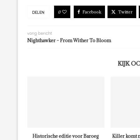
Facebook
Twitter
0
DELEN
vorig bericht
Nighthawker – From Wither To Bloom
KIJK O
Historische editie voor Baroeg
Killer komt 