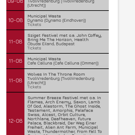
09-08
TivoliVredenburg (TivoliVredenburg
(Utrecht))
Municipal Waste
10-08
Dynamo (Dynamo (Eindhoven))
Tickets
Sziget Festival met o.a. John Coffey,
Bring Me The Horizon, Health
11-08
Óbudai Eiland, Budapest
Tickets
Municipal Waste
11-08
Cafe Calluna (Cafe Calluna (Ommen))
Wolves In The Throne Room
TivoliVredenburg (TivoliVredenburg
11-08
(Utrecht))
Tickets
Summer Breeze Festival met o.a. In
Flames, Arch Enemy, Saxon, Lamb
Of God, Alestorm, The Ghost Inside,
Testament, Amorphis, Paleface
Swiss, Alcest, Orbit Culture,
Northlane, Deafheaven, Future
12-08
Palace, Blackbraid, Der Weg Einer
Freiheit, Alien Ant Farm, Municipal
Waste, Thundermother, From Fall To