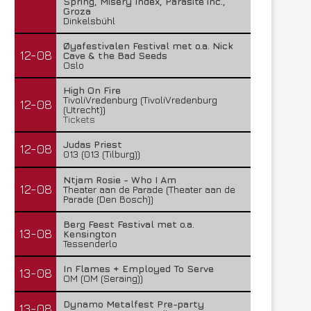
Spring, Misery Index, Parasite inc.,
Groza
Dinkelsbühl
Øyafestivalen Festival met o.a. Nick
12-08
Cave & the Bad Seeds
Oslo
High On Fire
TivoliVredenburg (TivoliVredenburg
12-08
(Utrecht))
Tickets
Judas Priest
12-08
013 (013 (Tilburg))
Ntjam Rosie - Who I Am
12-08
Theater aan de Parade (Theater aan de
Parade (Den Bosch))
Berg Feest Festival met o.a.
13-08
Kensington
Tessenderlo
In Flames + Employed To Serve
13-08
OM (OM (Seraing))
Dynamo Metalfest Pre-party
13-08