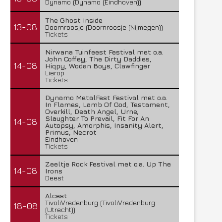
Dynamo (Dynamo (Eindhoven))
The Ghost Inside
13-08
Doornroosje (Doornroosje (Nijmegen))
Tickets
Nirwana Tuinfeest Festival met o.a.
John Coffey, The Dirty Daddies,
14-08
Hiqpy, Wodan Boys, Clawfinger
Lierop
Tickets
Dynamo MetalFest Festival met o.a.
In Flames, Lamb Of God, Testament,
Overkill, Death Angel, Urne,
Slaughter To Prevail, Fit For An
14-08
Autopsy, Amorphis, Insanity Alert,
Primus, Necrot
Eindhoven
Tickets
Zeeltje Rock Festival met o.a. Up The
14-08
Irons
Deest
Alcest
TivoliVredenburg (TivoliVredenburg
18-08
(Utrecht))
Tickets