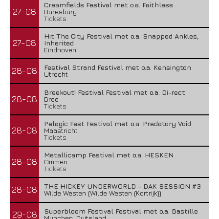
Creamfields Festival met o.a. Faithless
27-08
Daresbury
Tickets
Hit The City Festival met o.a. Snapped Ankles,
27-08
Inherited
Eindhoven
Festival Strand Festival met o.a. Kensington
28-08
Utrecht
Breekout! Festival Festival met o.a. Di-rect
28-08
Bree
Tickets
Pelagic Fest Festival met o.a. Predatory Void
28-08
Maastricht
Tickets
Metallicamp Festival met o.a. HESKEN
28-08
Ommen
Tickets
THE HICKEY UNDERWORLD - DAK SESSION #3
28-08
Wilde Westen (Wilde Westen (Kortrijk))
Superbloom Festival Festival met o.a. Bastille
29-08
Munchen, Duitsland