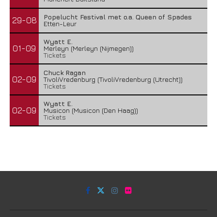
Popelucht Festival met o.a. Queen of Spades
29-08
Etten-Leur
Wyatt E.
01-09
Merleyn (Merleyn (Nijmegen))
Tickets
Chuck Ragan
02-09
TivoliVredenburg (TivoliVredenburg (Utrecht))
Tickets
Wyatt E.
02-09
Musicon (Musicon (Den Haag))
Tickets