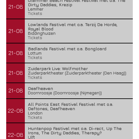
Glemmer Beach Festival Festival met o.a. The
Dirty Daddies, Krezip
21-08
Lemmer
Tickets
Lowlands Festival met o.a. Terzij De Horde,
Royal Blood
21-08
Biddinghuizen
Tickets
Badlands Festival met o.a. Bongloard
21-08
Lottum
Tickets
Zuiderpark Live: Wolfmother
21-08
Zuiderparktheater (Zuiderparktheater (Den Haag))
Tickets
Deafheaven
21-08
Doornroosje (Doornroosje (Nijmegen))
All Points East Festival Festival met o.a.
Deftones, Deafheaven
22-08
London
Tickets
Huntenpop Festival met o.a. Di-rect, Up The
Irons, The Dirty Daddies, Therapy?
22-08
Ulft