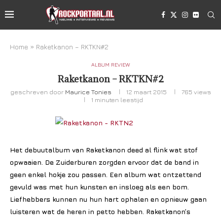
Home
»
Raketkanon – RKTKN#2
ALBUM REVIEW
Raketkanon – RKTKN#2
geschreven door
Maurice Tonies
12 maart 2015
765
views
1 minuten leestijd
Het debuutalbum van Raketkanon deed al flink wat stof
opwaaien. De Zuiderburen zorgden ervoor dat de band in
geen enkel hokje zou passen. Een album wat ontzettend
gevuld was met hun kunsten en insloeg als een bom.
Liefhebbers kunnen nu hun hart ophalen en opnieuw gaan
luisteren wat de heren in petto hebben. Raketkanon’s