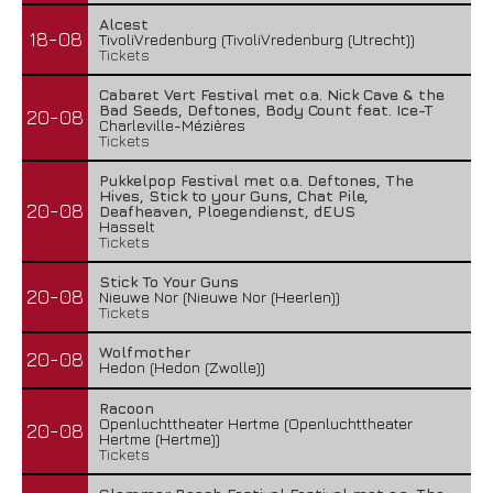
Alcest
18-08
TivoliVredenburg (TivoliVredenburg (Utrecht))
Tickets
Cabaret Vert Festival met o.a. Nick Cave & the
Bad Seeds, Deftones, Body Count feat. Ice-T
20-08
Charleville-Mézières
Tickets
Pukkelpop Festival met o.a. Deftones, The
Hives, Stick to your Guns, Chat Pile,
20-08
Deafheaven, Ploegendienst, dEUS
Hasselt
Tickets
Stick To Your Guns
20-08
Nieuwe Nor (Nieuwe Nor (Heerlen))
Tickets
Wolfmother
20-08
Hedon (Hedon (Zwolle))
Racoon
Openluchttheater Hertme (Openluchttheater
20-08
Hertme (Hertme))
Tickets