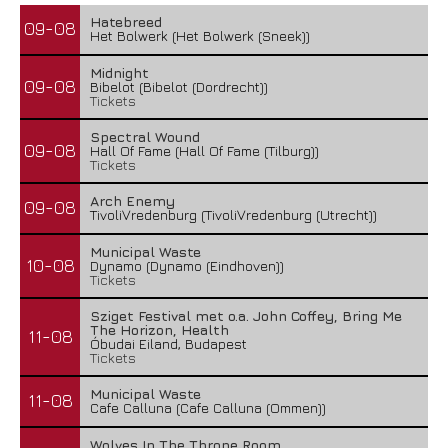
Hatebreed
09-08
Het Bolwerk (Het Bolwerk (Sneek))
Midnight
09-08
Bibelot (Bibelot (Dordrecht))
Tickets
Spectral Wound
09-08
Hall Of Fame (Hall Of Fame (Tilburg))
Tickets
Arch Enemy
09-08
TivoliVredenburg (TivoliVredenburg (Utrecht))
Municipal Waste
10-08
Dynamo (Dynamo (Eindhoven))
Tickets
Sziget Festival met o.a. John Coffey, Bring Me
The Horizon, Health
11-08
Óbudai Eiland, Budapest
Tickets
Municipal Waste
11-08
Cafe Calluna (Cafe Calluna (Ommen))
Wolves In The Throne Room