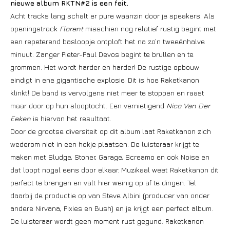
nieuwe album RKTN#2 is een feit.
Acht tracks lang schalt er pure waanzin door je speakers. Als
openingstrack
Florent
misschien nog relatief rustig begint met
een repeterend basloopje ontploft het na zo’n tweeënhalve
minuut. Zanger Pieter-Paul Devos begint te brullen en te
grommen. Het wordt harder en harder! De rustige opbouw
eindigt in ene gigantische explosie. Dit is hoe Raketkanon
klinkt! De band is vervolgens niet meer te stoppen en raast
maar door op hun slooptocht. Een vernietigend
Nico Van Der
Eeken
is hiervan het resultaat.
Door de grootse diversiteit op dit album laat Raketkanon zich
wederom niet in een hokje plaatsen. De luisteraar krijgt te
maken met Sludge, Stoner, Garage, Screamo en ook Noise en
dat loopt nogal eens door elkaar. Muzikaal weet Raketkanon dit
perfect te brengen en valt hier weinig op af te dingen. Tel
daarbij de productie op van Steve Albini (producer van onder
andere Nirvana, Pixies en Bush) en je krijgt een perfect album.
De luisteraar wordt geen moment rust gegund. Raketkanon