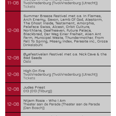
11-08
TivoliVredenburg (TivoliVredenburg (Utrecht))
Tickets
Summer Breeze Festival met o.a. In Flames,
Arch Enemy, Saxon, Lamb Of God, Alestorm,
The Ghost Inside, Testament, Amorphis,
Paleface Swiss, Alcest, Orbit Culture,
12-08
Northlane, Deafheaven, Future Palace,
Blackbraid, Der Weg Einer Freiheit, Alien Ant
Farm, Municipal Waste, Thundermother, From
Fall To Spring, Misery Index, Parasite inc., Groza
Dinkelsbühl
Øyafestivalen Festival met o.a. Nick Cave & the
12-08
Bad Seeds
Oslo
High On Fire
12-08
TivoliVredenburg (TivoliVredenburg (Utrecht))
Tickets
Judas Priest
12-08
013 (013 (Tilburg))
Ntjam Rosie - Who I Am
12-08
Theater aan de Parade (Theater aan de Parade
(Den Bosch))