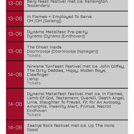
Berg Feest Festival met o.a. Kensington
13-08
Tessenderlo
In Flames + Employed To Serve
13-08
OM (OM (Seraing))
Dynamo Metalfest Pre-party
13-08
Dynamo (Dynamo (Eindhoven))
The Ghost Inside
13-08
Doornroosje (Doornroosje (Nijmegen))
Tickets
Nirwana Tuinfeest Festival met o.a. John Coffey,
The Dirty Daddies, Hiqpy, Wodan Boys,
14-08
Clawfinger
Lierop
Tickets
Dynamo MetalFest Festival met o.a. In Flames,
Lamb Of God, Testament, Overkill, Death Angel,
Urne, Slaughter To Prevail, Fit For An Autopsy,
14-08
Amorphis, Insanity Alert, Primus, Necrot
Eindhoven
Tickets
Zeeltje Rock Festival met o.a. Up The Irons
14-08
Deest