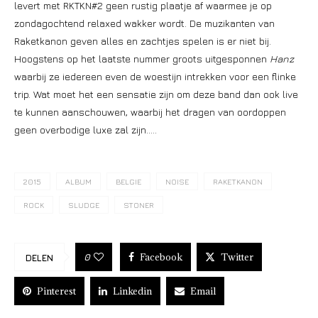
levert met RKTKN#2 geen rustig plaatje af waarmee je op
zondagochtend relaxed wakker wordt. De muzikanten van
Raketkanon geven alles en zachtjes spelen is er niet bij.
Hoogstens op het laatste nummer groots uitgesponnen
Hanz
waarbij ze iedereen even de woestijn intrekken voor een flinke
trip. Wat moet het een sensatie zijn om deze band dan ook live
te kunnen aanschouwen, waarbij het dragen van oordoppen
geen overbodige luxe zal zijn…..
2015
ALBUM
BELGIE
NOISE
RAKETKANON
ROCK
SLUDGE
STONER
Facebook
Twitter
0
DELEN
Pinterest
Linkedin
Email