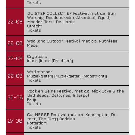
Tickets
DUISTER COLLECTIEF Festival met o.a. Sun
Worship, Doodseskader, Alkerdeel, Ggu:ll,
22-08
Modder, Terzij De Horde
Utrecht
Tickets
Waailand Outdoor Festival met o.a. Ruthless
22-08
Made
Cryptosis
22-08
Iduna (Iduna (Drachten))
Wolfmother
22-08
Muziekgieterij (Muziekgieterij (Maastricht))
Tickets
Rock en Seine Festival met o.a. Nick Cave & the
Bad Seeds, Deftones, Interpol
26-08
Parijs
Tickets
CuliNESSE Festival met o.a. Kensington, Di-
rect, The Dirty Daddies
27-08
Rotterdam
Tickets