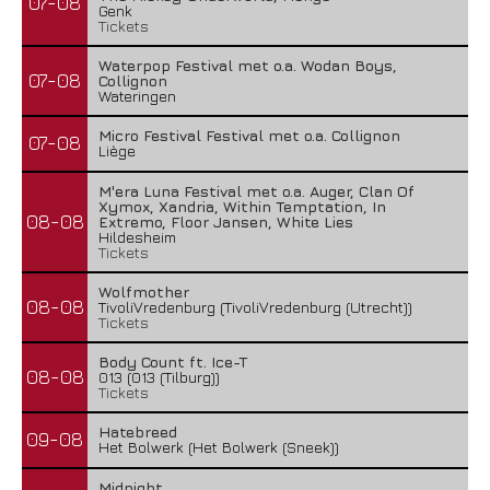
07-08
Genk
Tickets
Waterpop Festival met o.a. Wodan Boys,
07-08
Collignon
Wateringen
Micro Festival Festival met o.a. Collignon
07-08
Liège
M'era Luna Festival met o.a. Auger, Clan Of
Xymox, Xandria, Within Temptation, In
08-08
Extremo, Floor Jansen, White Lies
Hildesheim
Tickets
Wolfmother
08-08
TivoliVredenburg (TivoliVredenburg (Utrecht))
Tickets
Body Count ft. Ice-T
08-08
013 (013 (Tilburg))
Tickets
Hatebreed
09-08
Het Bolwerk (Het Bolwerk (Sneek))
Midnight