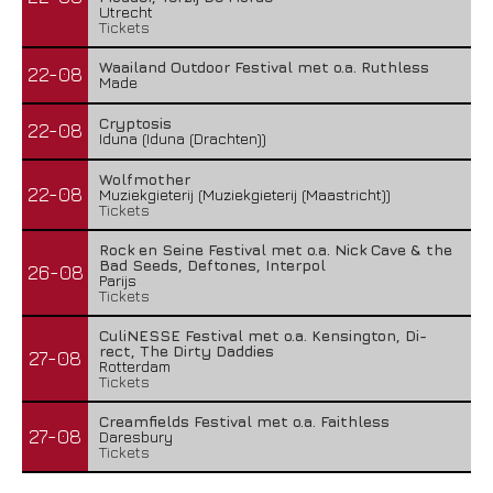
Utrecht
Tickets
Waailand Outdoor Festival met o.a. Ruthless
22-08
Made
Cryptosis
22-08
Iduna (Iduna (Drachten))
Wolfmother
22-08
Muziekgieterij (Muziekgieterij (Maastricht))
Tickets
Rock en Seine Festival met o.a. Nick Cave & the
Bad Seeds, Deftones, Interpol
26-08
Parijs
Tickets
CuliNESSE Festival met o.a. Kensington, Di-
rect, The Dirty Daddies
27-08
Rotterdam
Tickets
Creamfields Festival met o.a. Faithless
27-08
Daresbury
Tickets