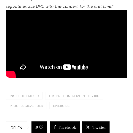
layouts and…a DVD with the concert, for the first time.”
INSIDEOUT MUSIC
LOST'N'FOUND-LIVE IN TILBURG
PROGRESSIEVE ROCK
RIVERSIDE
Facebook
Twitter
0
DELEN