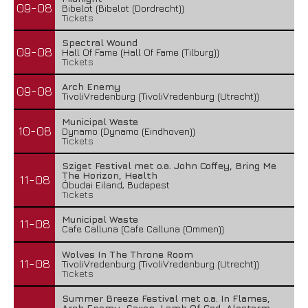
09-08
Bibelot (Bibelot (Dordrecht))
Tickets
Spectral Wound
09-08
Hall Of Fame (Hall Of Fame (Tilburg))
Tickets
Arch Enemy
09-08
TivoliVredenburg (TivoliVredenburg (Utrecht))
Municipal Waste
10-08
Dynamo (Dynamo (Eindhoven))
Tickets
Sziget Festival met o.a. John Coffey, Bring Me
The Horizon, Health
11-08
Óbudai Eiland, Budapest
Tickets
Municipal Waste
11-08
Cafe Calluna (Cafe Calluna (Ommen))
Wolves In The Throne Room
11-08
TivoliVredenburg (TivoliVredenburg (Utrecht))
Tickets
Summer Breeze Festival met o.a. In Flames,
Arch Enemy, Saxon, Lamb Of God, Alestorm,