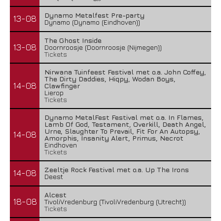
Dynamo Metalfest Pre-party
13-08
Dynamo (Dynamo (Eindhoven))
The Ghost Inside
13-08
Doornroosje (Doornroosje (Nijmegen))
Tickets
Nirwana Tuinfeest Festival met o.a. John Coffey,
The Dirty Daddies, Hiqpy, Wodan Boys,
14-08
Clawfinger
Lierop
Tickets
Dynamo MetalFest Festival met o.a. In Flames,
Lamb Of God, Testament, Overkill, Death Angel,
Urne, Slaughter To Prevail, Fit For An Autopsy,
14-08
Amorphis, Insanity Alert, Primus, Necrot
Eindhoven
Tickets
Zeeltje Rock Festival met o.a. Up The Irons
14-08
Deest
Alcest
18-08
TivoliVredenburg (TivoliVredenburg (Utrecht))
Tickets