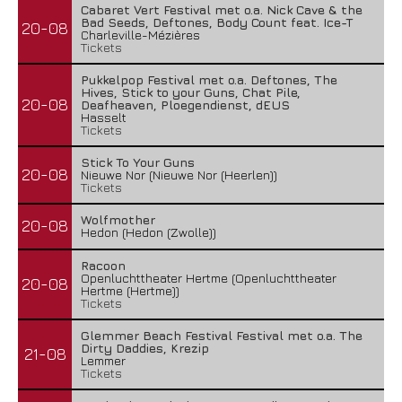
Cabaret Vert Festival met o.a. Nick Cave & the
Bad Seeds, Deftones, Body Count feat. Ice-T
20-08
Charleville-Mézières
Tickets
Pukkelpop Festival met o.a. Deftones, The
Hives, Stick to your Guns, Chat Pile,
20-08
Deafheaven, Ploegendienst, dEUS
Hasselt
Tickets
Stick To Your Guns
20-08
Nieuwe Nor (Nieuwe Nor (Heerlen))
Tickets
Wolfmother
20-08
Hedon (Hedon (Zwolle))
Racoon
Openluchttheater Hertme (Openluchttheater
20-08
Hertme (Hertme))
Tickets
Glemmer Beach Festival Festival met o.a. The
Dirty Daddies, Krezip
21-08
Lemmer
Tickets