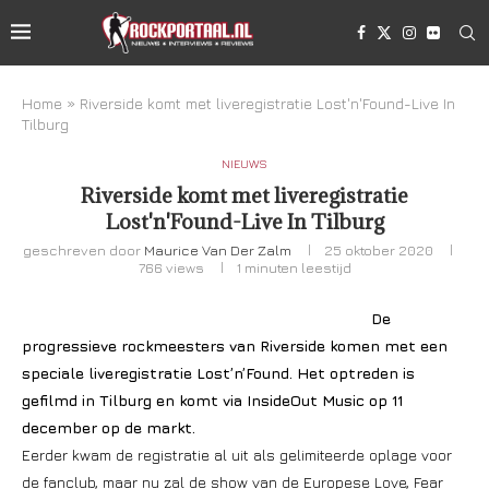
Home
»
Riverside komt met liveregistratie Lost'n'Found-Live In
Tilburg
NIEUWS
Riverside komt met liveregistratie
Lost'n'Found-Live In Tilburg
geschreven door
Maurice Van Der Zalm
25 oktober 2020
766
views
1 minuten leestijd
De
progressieve rockmeesters van Riverside komen met een
speciale liveregistratie Lost’n’Found. Het optreden is
gefilmd in Tilburg en komt via InsideOut Music op 11
december op de markt.
Eerder kwam de registratie al uit als gelimiteerde oplage voor
de fanclub, maar nu zal de show van de Europese Love, Fear