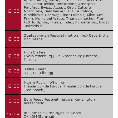
The Ghost Inside, Testament, Amorphis,
Paleface Swiss, Alcest, Orbit Culture,
12-08
Northlane, Deafheaven, Future Palace,
Blackbraid, Der Weg Einer Freiheit, Alien Ant
Farm, Municipal Waste, Thundermother, From
Fall To Spring, Misery Index, Parasite inc., Groza
Dinkelsbühl
Øyafestivalen Festival met o.a. Nick Cave & the
12-08
Bad Seeds
Oslo
High On Fire
12-08
TivoliVredenburg (TivoliVredenburg (Utrecht))
Tickets
Judas Priest
12-08
013 (013 (Tilburg))
Ntjam Rosie - Who I Am
12-08
Theater aan de Parade (Theater aan de Parade
(Den Bosch))
Berg Feest Festival met o.a. Kensington
13-08
Tessenderlo
In Flames + Employed To Serve
13-08
OM (OM (Seraing))