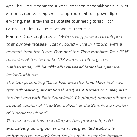
And The Time Machinetour voor iedereen beschikbaar zijn. Niet
alleen is een verslag van het optreden al een geweldige
ervaring, het is tevens de laatste tour met gitarist Piotr
Grudzinski die in 2016 onverwacht overleed.
Mariusz Duda zegt erover:
“We’re really pleased to tell you
that our live release “Lost’n’Found – Live in Tilburg” with a
concert from the “Love, Fear and the Time Machine Tour 2015”
recorded at the fantastic 013 venue in Tilburg, The
Netherlands, will be officially released later this year via
InsideOutMusic.
The tour promoting “Love, Fear and the Time Machine” was
groundbreaking, exceptional, and, as it turned out later, also
the last one with Piotr Grudziński. We played, among others, a
special version of “The Same River” and a 20-minute version
of “Escalator Shrine”.
The reissue of this recording we had previously sold
exclusively during our shows in very limited edition, is
enhanced by artwork from Travis Smith, extended booklet