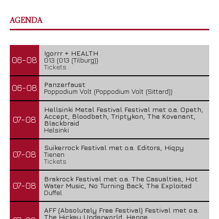
AGENDA
Igorrr + HEALTH
06-08
013 (013 (Tilburg))
Tickets
Panzerfaust
06-08
Poppodium Volt (Poppodium Volt (Sittard))
Hellsinki Metal Festival Festival met o.a. Opeth,
Accept, Bloodbath, Triptykon, The Kovenant,
07-08
Blackbraid
Helsinki
Suikerrock Festival met o.a. Editors, Hiqpy
07-08
Tienen
Tickets
Brakrock Festival met o.a. The Casualties, Hot
07-08
Water Music, No Turning Back, The Exploited
Duffel
AFF (Absolutely Free Festival) Festival met o.a.
The Hickey Underworld, Henge