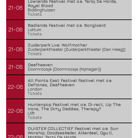
Lowlands Festival met o.a. Terzij De Horde,
Royal Blood
21-08
Biddinghuizen
Tickets
Badlands Festival met o.a. Bongloard
21-08
Lottum
Tickets
Zuiderpark Live: Wolfmother
21-08
Zuiderparktheater (Zuiderparktheater (Den Haag))
Tickets
Deafheaven
21-08
Doornroosje (Doornroosje (Nijmegen))
All Points East Festival Festival met o.a.
Deftones, Deafheaven
22-08
London
Tickets
Huntenpop Festival met o.a. Di-rect, Up The
Irons, The Dirty Daddies, Therapy?
22-08
Ulft
Tickets
DUISTER COLLECTIEF Festival met o.a. Sun
Worship, Doodseskader, Alkerdeel, Ggu:ll,
22-08
Modder, Terzij De Horde