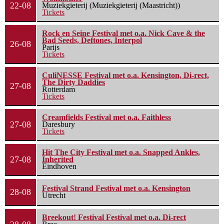
22-08
Muziekgieterij (Muziekgieterij (Maastricht))
Tickets
Rock en Seine Festival met o.a. Nick Cave & the
Bad Seeds, Deftones, Interpol
26-08
Parijs
Tickets
CuliNESSE Festival met o.a. Kensington, Di-rect,
The Dirty Daddies
27-08
Rotterdam
Tickets
Creamfields Festival met o.a. Faithless
27-08
Daresbury
Tickets
Hit The City Festival met o.a. Snapped Ankles,
27-08
Inherited
Eindhoven
Festival Strand Festival met o.a. Kensington
28-08
Utrecht
Breekout! Festival Festival met o.a. Di-rect