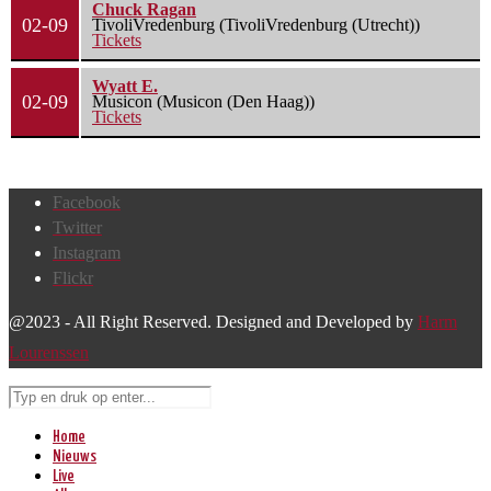
Chuck Ragan
02-09
TivoliVredenburg (TivoliVredenburg (Utrecht))
Tickets
Wyatt E.
02-09
Musicon (Musicon (Den Haag))
Tickets
Facebook
Twitter
Instagram
Flickr
@2023 - All Right Reserved. Designed and Developed by
Harm
Lourenssen
Home
Nieuws
Live