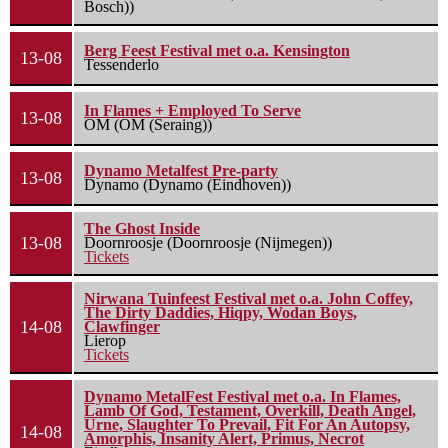
Bosch))
Berg Feest Festival met o.a. Kensington
13-08
Tessenderlo
In Flames + Employed To Serve
13-08
OM (OM (Seraing))
Dynamo Metalfest Pre-party
13-08
Dynamo (Dynamo (Eindhoven))
The Ghost Inside
13-08
Doornroosje (Doornroosje (Nijmegen))
Tickets
Nirwana Tuinfeest Festival met o.a. John Coffey,
The Dirty Daddies, Hiqpy, Wodan Boys,
14-08
Clawfinger
Lierop
Tickets
Dynamo MetalFest Festival met o.a. In Flames,
Lamb Of God, Testament, Overkill, Death Angel,
Urne, Slaughter To Prevail, Fit For An Autopsy,
14-08
Amorphis, Insanity Alert, Primus, Necrot