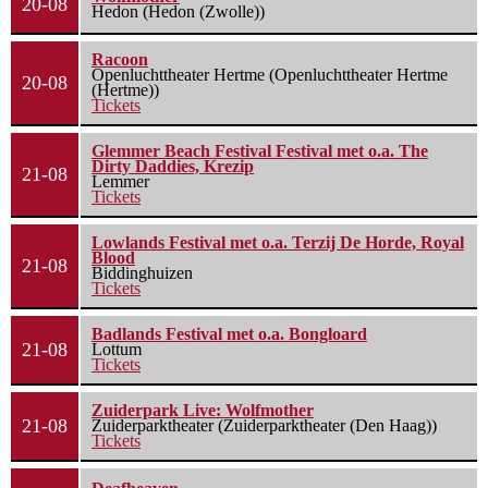
20-08
Hedon (Hedon (Zwolle))
Racoon
Openluchttheater Hertme (Openluchttheater Hertme
20-08
(Hertme))
Tickets
Glemmer Beach Festival Festival met o.a. The
Dirty Daddies, Krezip
21-08
Lemmer
Tickets
Lowlands Festival met o.a. Terzij De Horde, Royal
Blood
21-08
Biddinghuizen
Tickets
Badlands Festival met o.a. Bongloard
21-08
Lottum
Tickets
Zuiderpark Live: Wolfmother
21-08
Zuiderparktheater (Zuiderparktheater (Den Haag))
Tickets