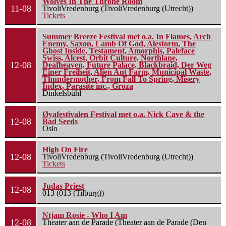
Wolves In The Throne Room
11-08
TivoliVredenburg (TivoliVredenburg (Utrecht))
Tickets
Summer Breeze Festival met o.a. In Flames, Arch
Enemy, Saxon, Lamb Of God, Alestorm, The
Ghost Inside, Testament, Amorphis, Paleface
Swiss, Alcest, Orbit Culture, Northlane,
12-08
Deafheaven, Future Palace, Blackbraid, Der Weg
Einer Freiheit, Alien Ant Farm, Municipal Waste,
Thundermother, From Fall To Spring, Misery
Index, Parasite inc., Groza
Dinkelsbühl
Øyafestivalen Festival met o.a. Nick Cave & the
12-08
Bad Seeds
Oslo
High On Fire
12-08
TivoliVredenburg (TivoliVredenburg (Utrecht))
Tickets
Judas Priest
12-08
013 (013 (Tilburg))
Ntjam Rosie - Who I Am
12-08
Theater aan de Parade (Theater aan de Parade (Den