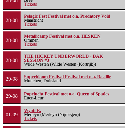
28-08
Bree
Tickets
Pelagic Fest Festival met o.a. Predatory Void
28-08
Maastricht
Tickets
Metallicamp Festival met o.a. HESKEN
28-08
Ommen
Tickets
THE HICKEY UNDERWORLD - DAK
28-08
SESSION #3
Wilde Westen (Wilde Westen (Kortrijk))
Superbloom Festival Festival met o.a. Bastille
29-08
Munchen, Duitsland
Popelucht Festival met o.a. Queen of Spades
29-08
Etten-Leur
Wyatt E.
01-09
Merleyn (Merleyn (Nijmegen))
Tickets