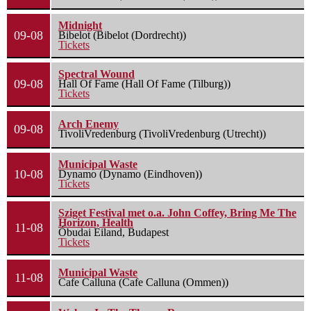
Midnight
09-08
Bibelot (Bibelot (Dordrecht))
Tickets
Spectral Wound
09-08
Hall Of Fame (Hall Of Fame (Tilburg))
Tickets
Arch Enemy
09-08
TivoliVredenburg (TivoliVredenburg (Utrecht))
Municipal Waste
10-08
Dynamo (Dynamo (Eindhoven))
Tickets
Sziget Festival met o.a. John Coffey, Bring Me The
Horizon, Health
11-08
Óbudai Eiland, Budapest
Tickets
Municipal Waste
11-08
Cafe Calluna (Cafe Calluna (Ommen))