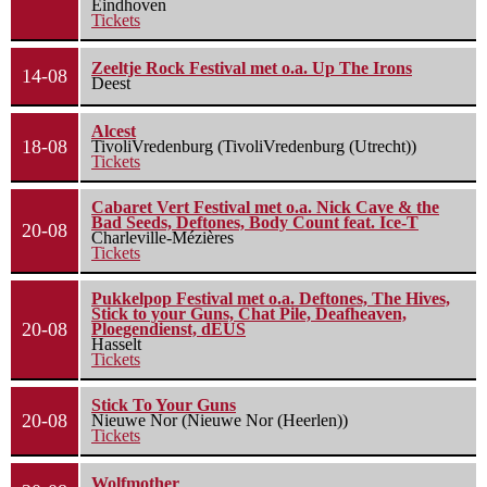
Eindhoven
Tickets
Zeeltje Rock Festival met o.a. Up The Irons
14-08
Deest
Alcest
18-08
TivoliVredenburg (TivoliVredenburg (Utrecht))
Tickets
Cabaret Vert Festival met o.a. Nick Cave & the
Bad Seeds, Deftones, Body Count feat. Ice-T
20-08
Charleville-Mézières
Tickets
Pukkelpop Festival met o.a. Deftones, The Hives,
Stick to your Guns, Chat Pile, Deafheaven,
20-08
Ploegendienst, dEUS
Hasselt
Tickets
Stick To Your Guns
20-08
Nieuwe Nor (Nieuwe Nor (Heerlen))
Tickets
Wolfmother