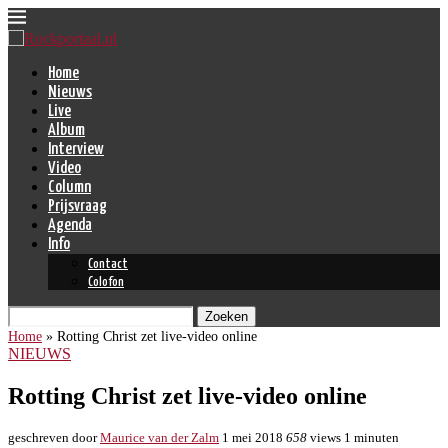
Home
Nieuws
Live
Album
Interview
Video
Column
Prijsvraag
Agenda
Info
Contact
Colofon
Zoeken
Home
»
Rotting Christ zet live-video online
NIEUWS
Rotting Christ zet live-video online
geschreven door
Maurice van der Zalm
1 mei 2018
658
views
1 minuten