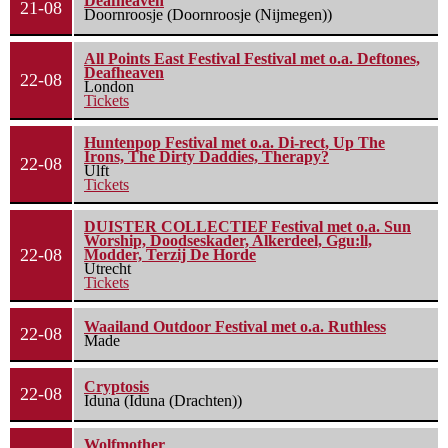
Deafheaven
21-08
Doornroosje (Doornroosje (Nijmegen))
All Points East Festival Festival met o.a. Deftones,
Deafheaven
22-08
London
Tickets
Huntenpop Festival met o.a. Di-rect, Up The
Irons, The Dirty Daddies, Therapy?
22-08
Ulft
Tickets
DUISTER COLLECTIEF Festival met o.a. Sun
Worship, Doodseskader, Alkerdeel, Ggu:ll,
22-08
Modder, Terzij De Horde
Utrecht
Tickets
Waailand Outdoor Festival met o.a. Ruthless
22-08
Made
Cryptosis
22-08
Iduna (Iduna (Drachten))
Wolfmother