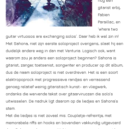
nog een
gitarist erbij,
Fabien
Paraillac, en
‘where two
guitar virtuosos are exchanging solos’. Daar heb ik wel zin in!
Met Sahona, niet zijn eerste soloproject overigens, slaat hij een
duidelijk andere weg in dan met Venturia. Logisch ook, want
waarom zou je anders een soloproject beginnen? Sahona is
gitarist, zanger, toetsenist, songwriter en producer op dit album,
dus de naam soloproject is niet overdreven. Het is een soort
elektropoprock met progressieve randjes en verrassend
genoeg relatief weinig gitaristisch kunst- en vliegwerk,
ondanks die wervende tekst over gitaarviruozen die solo’s
uitwisselen. De nadruk ligt daarom op de liedjes en Sahona’s
stem.
Met die liedjes is niet zoveel mis. Coupletje-refreintje, met
memorabele riffs en hooks en bovendien vakkundig uitgevoerd