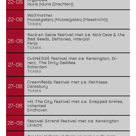
22-08
Iduna (Iduna (Drachten))
Wolfmother
22-08
Muziekgieterij (Muziekgieterij (Maastricht))
Tickets
Rock en Seine Festival met o.a. Nick Cave & the
Bad Seeds, Deftones, Interpol
26-08
Parijs
Tickets
CuliNESSE Festival met o.a. Kensington, Di-
rect, The Dirty Daddies
27-08
Rotterdam
Tickets
Creamfields Festival met o.a. Faithless
27-08
Daresbury
Tickets
Hit The City Festival met o.a. Snapped Ankles,
27-08
Inherited
Eindhoven
Festival Strand Festival met o.a. Kensington
28-08
Utrecht