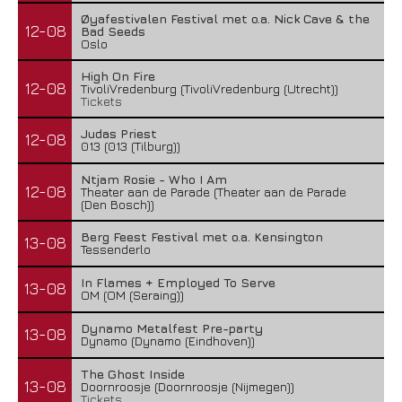
Øyafestivalen Festival met o.a. Nick Cave & the
12-08
Bad Seeds
Oslo
High On Fire
12-08
TivoliVredenburg (TivoliVredenburg (Utrecht))
Tickets
Judas Priest
12-08
013 (013 (Tilburg))
Ntjam Rosie - Who I Am
12-08
Theater aan de Parade (Theater aan de Parade
(Den Bosch))
Berg Feest Festival met o.a. Kensington
13-08
Tessenderlo
In Flames + Employed To Serve
13-08
OM (OM (Seraing))
Dynamo Metalfest Pre-party
13-08
Dynamo (Dynamo (Eindhoven))
The Ghost Inside
13-08
Doornroosje (Doornroosje (Nijmegen))
Tickets