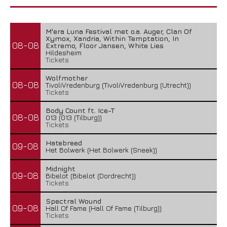
M'era Luna Festival met o.a. Auger, Clan Of
Xymox, Xandria, Within Temptation, In
08-08
Extremo, Floor Jansen, White Lies
Hildesheim
Tickets
Wolfmother
08-08
TivoliVredenburg (TivoliVredenburg (Utrecht))
Tickets
Body Count ft. Ice-T
08-08
013 (013 (Tilburg))
Tickets
Hatebreed
09-08
Het Bolwerk (Het Bolwerk (Sneek))
Midnight
09-08
Bibelot (Bibelot (Dordrecht))
Tickets
Spectral Wound
09-08
Hall Of Fame (Hall Of Fame (Tilburg))
Tickets