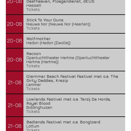
20-08
Deafheaven, Ploegendienst, dEUS
Hasselt
Tickets
Stick To Your Guns
20-08
Nieuwe Nor (Nieuwe Nor (Heerlen))
Tickets
Wolfmother
20-08
Hedon (Hedon (Zwolle))
Racoon
Openluchttheater Hertme (Openluchttheater
20-08
Hertme (Hertme))
Tickets
Glemmer Beach Festival Festival met o.a. The
Dirty Daddies, Krezip
21-08
Lemmer
Tickets
Lowlands Festival met o.a. Terzij De Horde,
Royal Blood
21-08
Biddinghuizen
Tickets
Badlands Festival met o.a. Bongloard
21-08
Lottum
Tickets