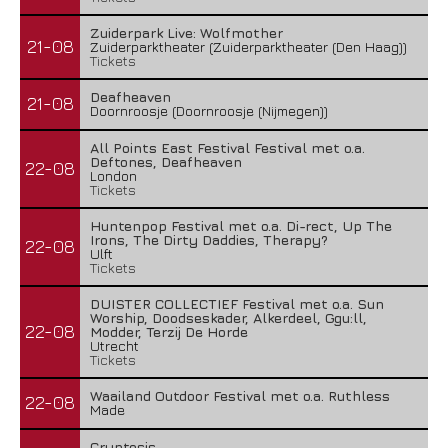
Zuiderpark Live: Wolfmother
21-08
Zuiderparktheater (Zuiderparktheater (Den Haag))
Tickets
Deafheaven
21-08
Doornroosje (Doornroosje (Nijmegen))
All Points East Festival Festival met o.a.
Deftones, Deafheaven
22-08
London
Tickets
Huntenpop Festival met o.a. Di-rect, Up The
Irons, The Dirty Daddies, Therapy?
22-08
Ulft
Tickets
DUISTER COLLECTIEF Festival met o.a. Sun
Worship, Doodseskader, Alkerdeel, Ggu:ll,
22-08
Modder, Terzij De Horde
Utrecht
Tickets
Waailand Outdoor Festival met o.a. Ruthless
22-08
Made
Cryptosis