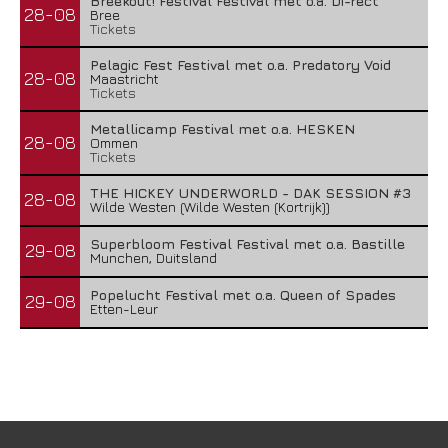
Breekout! Festival Festival met o.a. Di-rect
28-08
Bree
Tickets
Pelagic Fest Festival met o.a. Predatory Void
28-08
Maastricht
Tickets
Metallicamp Festival met o.a. HESKEN
28-08
Ommen
Tickets
THE HICKEY UNDERWORLD - DAK SESSION #3
28-08
Wilde Westen (Wilde Westen (Kortrijk))
Superbloom Festival Festival met o.a. Bastille
29-08
Munchen, Duitsland
Popelucht Festival met o.a. Queen of Spades
29-08
Etten-Leur