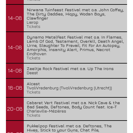
Nirwana Tuinfeest Festival met o.a. John Coffey,
The Dirty Daddies, Hiqpy, Wodan Boys,
14-08
Clawfinger
Lierop
Tickets
Dynamo MetalFest Festival met o.a. In Flames,
Lamb Of God, Testament, Overkill, Death Angel,
Urne, Slaughter To Prevail, Fit For An Autopsy,
14-08
Amorphis, Insanity Alert, Primus, Necrot
Eindhoven
Tickets
Zeeltje Rock Festival met o.a. Up The Irons
14-08
Deest
Alcest
18-08
TivoliVredenburg (TivoliVredenburg (Utrecht))
Tickets
Cabaret Vert Festival met o.a. Nick Cave & the
Bad Seeds, Deftones, Body Count feat. Ice-T
20-08
Charleville-Mézières
Tickets
Pukkelpop Festival met o.a. Deftones, The
Hives, Stick to your Guns, Chat Pile,