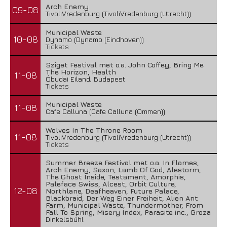
Arch Enemy
09-08
TivoliVredenburg (TivoliVredenburg (Utrecht))
Municipal Waste
10-08
Dynamo (Dynamo (Eindhoven))
Tickets
Sziget Festival met o.a. John Coffey, Bring Me
The Horizon, Health
11-08
Óbudai Eiland, Budapest
Tickets
Municipal Waste
11-08
Cafe Calluna (Cafe Calluna (Ommen))
Wolves In The Throne Room
11-08
TivoliVredenburg (TivoliVredenburg (Utrecht))
Tickets
Summer Breeze Festival met o.a. In Flames,
Arch Enemy, Saxon, Lamb Of God, Alestorm,
The Ghost Inside, Testament, Amorphis,
Paleface Swiss, Alcest, Orbit Culture,
12-08
Northlane, Deafheaven, Future Palace,
Blackbraid, Der Weg Einer Freiheit, Alien Ant
Farm, Municipal Waste, Thundermother, From
Fall To Spring, Misery Index, Parasite inc., Groza
Dinkelsbühl