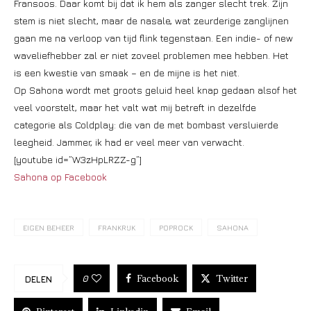
Fransoos. Daar komt bij dat ik hem als zanger slecht trek. Zijn
stem is niet slecht, maar de nasale, wat zeurderige zanglijnen
gaan me na verloop van tijd flink tegenstaan. Een indie- of new
waveliefhebber zal er niet zoveel problemen mee hebben. Het
is een kwestie van smaak – en de mijne is het niet.
Op Sahona wordt met groots geluid heel knap gedaan alsof het
veel voorstelt, maar het valt wat mij betreft in dezelfde
categorie als Coldplay: die van de met bombast versluierde
leegheid. Jammer, ik had er veel meer van verwacht.
[youtube id=”W3zHpLRZZ-g”]
Sahona op Facebook
EIGEN BEHEER
FRANKRIJK
POPROCK
SAHONA
Facebook
Twitter
0
DELEN