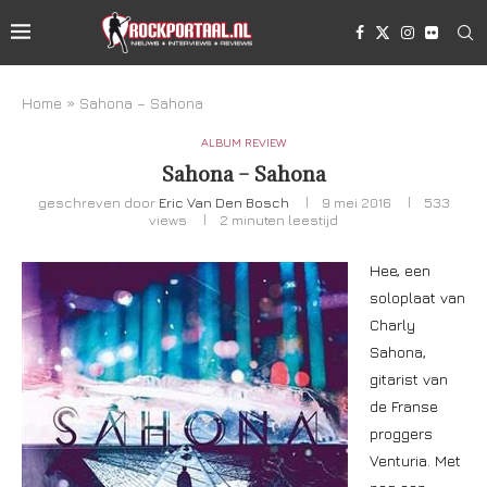
Home
»
Sahona – Sahona
ALBUM REVIEW
Sahona – Sahona
geschreven door
Eric Van Den Bosch
9 mei 2016
533
views
2 minuten leestijd
Hee, een
soloplaat van
Charly
Sahona,
gitarist van
de Franse
proggers
Venturia. Met