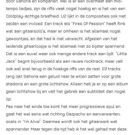
door Sahona en kompanen. Wel is er een overmaat aan mid-
tempo liedjes, zijn de riffs vaak nogal hoekig en is het van een
Coldplay-achtige braafheid. U2 lijkt in de composities ook niet
zelden een invloed. Een track als “Fires Of Passion” heeft flink
wat aan gitaarsolo’s, maar er omheen is het allemaal nogal
gewoontjes, en dat had ik niet verwacht. Afgezien van het
leidende gitaarloopje is het allemaal niet zo bijster spannend.
Dat is een euvel waar ook menige andere track aan lijdt. “Little
Jack” begint bijvoorbeeld als een rauwe rocktrack, maar valt
ook wel snel terug in de hoekige riffs van de rest. Elf tracks
lang lijkt Sahona een geluid neer te willen zetten voor grote
stadions en een grote lichtshow. Alleen heb je er op een album
geen lichtshow bij en valt het gebrek aan subtiliteit dan nogal
op.
Pas naar het einde toe komt het meer progressieve spul en
gaat het wel eens wat richting Gazpacho en aanverwanten,
zoals in “I’m Alive”. Daarmee wordt ook het gitaarwerk wat
spannender. Maar tegen die tijd heb ik het wel gehad met deze