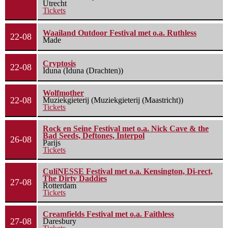
Utrecht
Tickets
Waailand Outdoor Festival met o.a. Ruthless
22-08
Made
Cryptosis
22-08
Iduna (Iduna (Drachten))
Wolfmother
22-08
Muziekgieterij (Muziekgieterij (Maastricht))
Tickets
Rock en Seine Festival met o.a. Nick Cave & the
Bad Seeds, Deftones, Interpol
26-08
Parijs
Tickets
CuliNESSE Festival met o.a. Kensington, Di-rect,
The Dirty Daddies
27-08
Rotterdam
Tickets
Creamfields Festival met o.a. Faithless
27-08
Daresbury