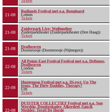
Tickets
Badlands Festival met o.a. Bongloard
21-08
Lottum
Tickets
Zuiderpark Live: Wolfmother
21-08
Zuiderparktheater (Zuiderparktheater (Den Haag))
Tickets
Deafheaven
21-08
Doornroosje (Doornroosje (Nijmegen))
All Points East Festival Festival met o.a. Deftones,
Deafheaven
22-08
London
Tickets
Huntenpop Festival met o.a. Di-rect, Up The
Irons, The Dirty Daddies, Therapy?
22-08
Ulft
Tickets
DUISTER COLLECTIEF Festival met o.a. Sun
Worship, Doodseskader, Alkerdeel, Ggu:ll,
22-08
Modder, Terzij De Horde