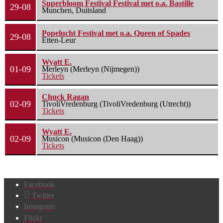
Superbloom Festival Festival met o.a. Bastille
29-08
Munchen, Duitsland
Popelucht Festival met o.a. Queen of Spades
29-08
Etten-Leur
Wyatt E.
01-09
Merleyn (Merleyn (Nijmegen))
Tickets
Chuck Ragan
02-09
TivoliVredenburg (TivoliVredenburg (Utrecht))
Tickets
Wyatt E.
02-09
Musicon (Musicon (Den Haag))
Tickets
Facebook
Twitter
Instagram
Flickr