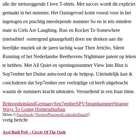
alle die nietszeggende I love T-shirts. Met succes wordt dit expliciet
gemaakt in het nummer. Het Oasisgevoel komt vooral voor in het
ingetogen en prachtig meeslepende nummer So en in iets mindere
mate in Girls Are Laughing. Run en Rocket To Somewhere
(metsubtiel oortergend gitaargeluid) doen me denken aan die
heerlijke muziek uit de jaren tachtig waar Then Jericho, Silent
Running of het Nederlandse Beethovens Nightmare patent op leken
te hebben. Met All Quiet en openingsnummer View Into Blur is
Sep7ember het Duitse antwoord op de britpop. Uiteindelijk kan ik
concluderen dat Sep7ember een veelzijdige cd heeft uitgebracht
waarin de nummers kracht uitstralen. Versnellend in een fraai ritme.
Britpop
duitsland
Germany
Sep7ember
SPV
Steamhammer
Strange
Ways To Going Home
suburban
Delen
0
Facebook
Twitter
Pinterest
Linkedin
Email
vorig bericht
Axel Rudi Pell – Circle Of The Oath