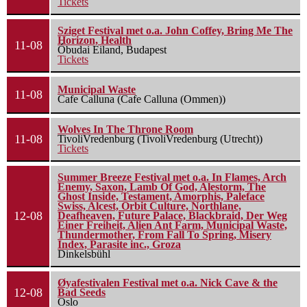
Tickets
Sziget Festival met o.a. John Coffey, Bring Me The
Horizon, Health
11-08
Óbudai Eiland, Budapest
Tickets
Municipal Waste
11-08
Cafe Calluna (Cafe Calluna (Ommen))
Wolves In The Throne Room
11-08
TivoliVredenburg (TivoliVredenburg (Utrecht))
Tickets
Summer Breeze Festival met o.a. In Flames, Arch
Enemy, Saxon, Lamb Of God, Alestorm, The
Ghost Inside, Testament, Amorphis, Paleface
Swiss, Alcest, Orbit Culture, Northlane,
12-08
Deafheaven, Future Palace, Blackbraid, Der Weg
Einer Freiheit, Alien Ant Farm, Municipal Waste,
Thundermother, From Fall To Spring, Misery
Index, Parasite inc., Groza
Dinkelsbühl
Øyafestivalen Festival met o.a. Nick Cave & the
12-08
Bad Seeds
Oslo