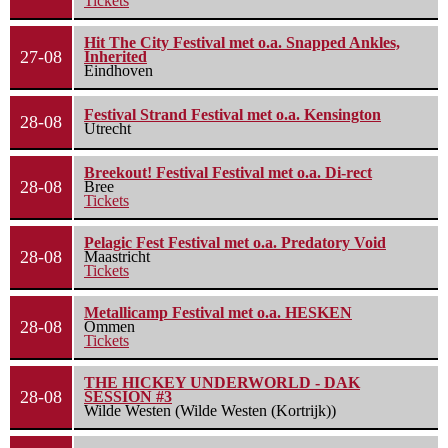
Tickets
Hit The City Festival met o.a. Snapped Ankles,
27-08
Inherited
Eindhoven
Festival Strand Festival met o.a. Kensington
28-08
Utrecht
Breekout! Festival Festival met o.a. Di-rect
28-08
Bree
Tickets
Pelagic Fest Festival met o.a. Predatory Void
28-08
Maastricht
Tickets
Metallicamp Festival met o.a. HESKEN
28-08
Ommen
Tickets
THE HICKEY UNDERWORLD - DAK
28-08
SESSION #3
Wilde Westen (Wilde Westen (Kortrijk))