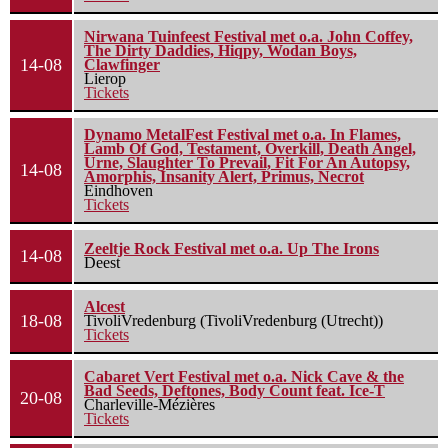
Nirwana Tuinfeest Festival met o.a. John Coffey,
The Dirty Daddies, Hiqpy, Wodan Boys,
14-08
Clawfinger
Lierop
Tickets
Dynamo MetalFest Festival met o.a. In Flames,
Lamb Of God, Testament, Overkill, Death Angel,
Urne, Slaughter To Prevail, Fit For An Autopsy,
14-08
Amorphis, Insanity Alert, Primus, Necrot
Eindhoven
Tickets
Zeeltje Rock Festival met o.a. Up The Irons
14-08
Deest
Alcest
18-08
TivoliVredenburg (TivoliVredenburg (Utrecht))
Tickets
Cabaret Vert Festival met o.a. Nick Cave & the
Bad Seeds, Deftones, Body Count feat. Ice-T
20-08
Charleville-Mézières
Tickets