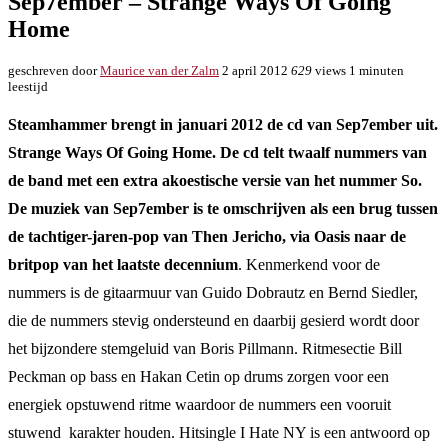
Sep7ember – Strange Ways Of Going
Home
geschreven door
Maurice van der Zalm
2 april 2012
629
views
1 minuten
leestijd
Steamhammer brengt in januari 2012 de cd van Sep7ember uit.
Strange Ways Of Going Home. De cd telt twaalf nummers van
de band met een extra akoestische versie van het nummer So.
De muziek van Sep7ember is te omschrijven als een brug tussen
de tachtiger-jaren-pop van Then Jericho, via Oasis naar de
britpop van het laatste decennium
. Kenmerkend voor de
nummers is de gitaarmuur van Guido Dobrautz en Bernd Siedler,
die de nummers stevig ondersteund en daarbij gesierd wordt door
het bijzondere stemgeluid van Boris Pillmann. Ritmesectie Bill
Peckman op bass en Hakan Cetin op drums zorgen voor een
energiek opstuwend ritme waardoor de nummers een vooruit
stuwend karakter houden. Hitsingle I Hate NY is een antwoord op