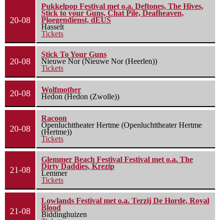
Pukkelpop Festival met o.a. Deftones, The Hives,
Stick to your Guns, Chat Pile, Deafheaven,
20-08
Ploegendienst, dEUS
Hasselt
Tickets
Stick To Your Guns
20-08
Nieuwe Nor (Nieuwe Nor (Heerlen))
Tickets
Wolfmother
20-08
Hedon (Hedon (Zwolle))
Racoon
Openluchttheater Hertme (Openluchttheater Hertme
20-08
(Hertme))
Tickets
Glemmer Beach Festival Festival met o.a. The
Dirty Daddies, Krezip
21-08
Lemmer
Tickets
Lowlands Festival met o.a. Terzij De Horde, Royal
Blood
21-08
Biddinghuizen