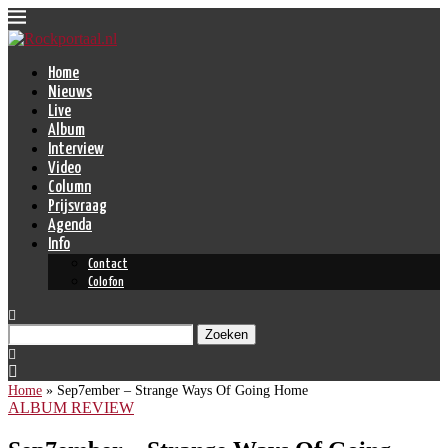
Home
Nieuws
Live
Album
Interview
Video
Column
Prijsvraag
Agenda
Info
Contact
Colofon
Zoeken
Home
»
Sep7ember – Strange Ways Of Going Home
ALBUM REVIEW