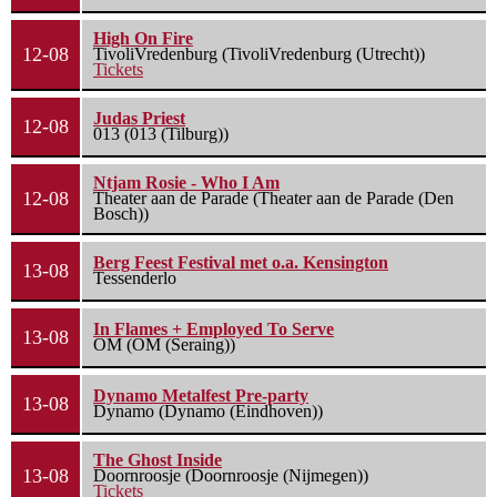
High On Fire
12-08
TivoliVredenburg (TivoliVredenburg (Utrecht))
Tickets
Judas Priest
12-08
013 (013 (Tilburg))
Ntjam Rosie - Who I Am
12-08
Theater aan de Parade (Theater aan de Parade (Den
Bosch))
Berg Feest Festival met o.a. Kensington
13-08
Tessenderlo
In Flames + Employed To Serve
13-08
OM (OM (Seraing))
Dynamo Metalfest Pre-party
13-08
Dynamo (Dynamo (Eindhoven))
The Ghost Inside
13-08
Doornroosje (Doornroosje (Nijmegen))
Tickets