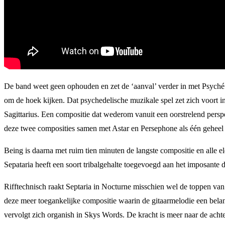
De band weet geen ophouden en zet de ‘aanval’ verder in met Psyché. 
om de hoek kijken. Dat psychedelische muzikale spel zet zich voort in 
Sagittarius. Een compositie dat wederom vanuit een oorstrelend pers
deze twee composities samen met Astar en Persephone als één geheel te
Being is daarna met ruim tien minuten de langste compositie en alle e
Sepataria heeft een soort tribalgehalte toegevoegd aan het imposante 
Rifftechnisch raakt Septaria in Nocturne misschien wel de toppen van 
deze meer toegankelijke compositie waarin de gitaarmelodie een bela
vervolgt zich organish in Skys Words. De kracht is meer naar de acht