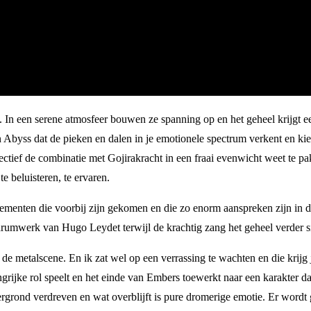
In een serene atmosfeer bouwen ze spanning op en het geheel krijgt ee
Abyss dat de pieken en dalen in je emotionele spectrum verkent en kiete
pectief de combinatie met Gojirakracht in een fraai evenwicht weet te 
 beluisteren, te ervaren.
lementen die voorbij zijn gekomen en die zo enorm aanspreken zijn in d
drumwerk van Hugo Leydet terwijl de krachtig zang het geheel verder si
de metalscene. En ik zat wel op een verrassing te wachten en die krijg
ngrijke rol speelt en het einde van Embers toewerkt naar een karakter
ergrond verdreven en wat overblijft is pure dromerige emotie. Er wordt