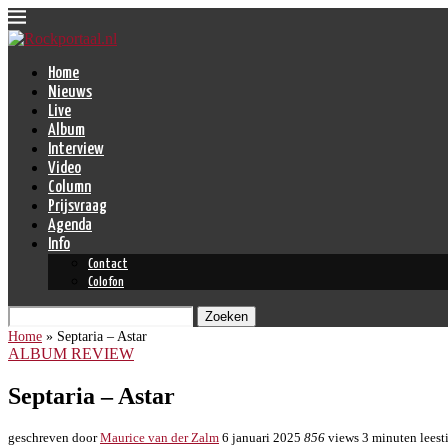
Home
Nieuws
Live
Album
Interview
Video
Column
Prijsvraag
Agenda
Info
Contact
Colofon
Zoeken
Home
»
Septaria – Astar
ALBUM REVIEW
Septaria – Astar
geschreven door
Maurice van der Zalm
6 januari 2025
856
views
3 minuten leest