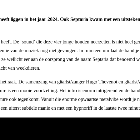
eeft liggen in het jaar 2024. Ook Septaria kwam met een uitsteke
 heeft. De ‘sound’ die deze vier jonge honden neerzetten is niet heel g
entie van de muziek nog niet gevangen. In ruim een uur laat de band je
n ze wellicht eer aan de oorsprong van de naam Septaria dat benoemd 
lacht van weekdieren.
s het raak. De samenzang van gitarist/zanger Hugo Thevenot en gitaris
ure is een mooie voortzetting. Het intro is enorm intrigerend en de band
t Culture ook tegenkomt. Vanuit die enorme opwaartse metalvibe wordt je
en uiterst subtiele manie en met een hypnoriff in de laatste twee minute