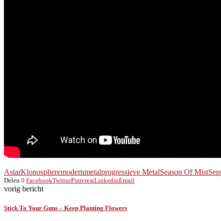
Astar
Klonosphere
modernmetal
progressieve Metal
Season Of Mist
Sept
Delen
0
Facebook
Twitter
Pinterest
Linkedin
Email
vorig bericht
Stick To Your Guns – Keep Planting Flowers