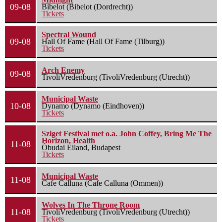
09-08
Bibelot (Bibelot (Dordrecht))
Tickets
Spectral Wound
09-08
Hall Of Fame (Hall Of Fame (Tilburg))
Tickets
Arch Enemy
09-08
TivoliVredenburg (TivoliVredenburg (Utrecht))
Municipal Waste
10-08
Dynamo (Dynamo (Eindhoven))
Tickets
Sziget Festival met o.a. John Coffey, Bring Me The
Horizon, Health
11-08
Óbudai Eiland, Budapest
Tickets
Municipal Waste
11-08
Cafe Calluna (Cafe Calluna (Ommen))
Wolves In The Throne Room
11-08
TivoliVredenburg (TivoliVredenburg (Utrecht))
Tickets