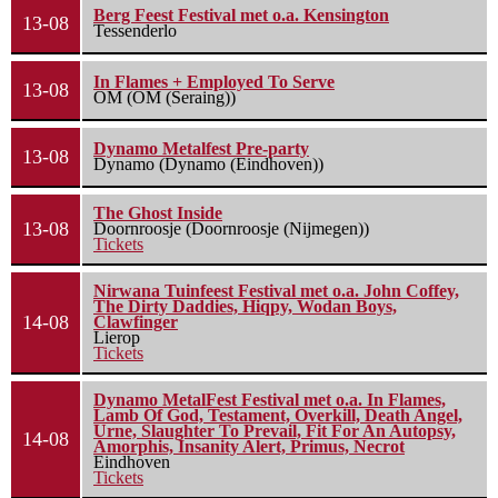
Berg Feest Festival met o.a. Kensington
13-08
Tessenderlo
In Flames + Employed To Serve
13-08
OM (OM (Seraing))
Dynamo Metalfest Pre-party
13-08
Dynamo (Dynamo (Eindhoven))
The Ghost Inside
13-08
Doornroosje (Doornroosje (Nijmegen))
Tickets
Nirwana Tuinfeest Festival met o.a. John Coffey,
The Dirty Daddies, Hiqpy, Wodan Boys,
14-08
Clawfinger
Lierop
Tickets
Dynamo MetalFest Festival met o.a. In Flames,
Lamb Of God, Testament, Overkill, Death Angel,
Urne, Slaughter To Prevail, Fit For An Autopsy,
14-08
Amorphis, Insanity Alert, Primus, Necrot
Eindhoven
Tickets