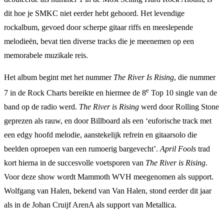
dit hoe je SMKC niet eerder hebt gehoord. Het levendige
rockalbum, gevoed door scherpe gitaar riffs en meeslepende
melodieën, bevat tien diverse tracks die je meenemen op een
memorabele muzikale reis.
Het album begint met het nummer
The River Is Rising
, die nummer
e
7 in de Rock Charts bereikte en hiermee de 8
Top 10 single van de
band op de radio werd.
The River is Rising
werd door Rolling Stone
geprezen als rauw, en door Billboard als een ‘euforische track met
een edgy hoofd melodie, aanstekelijk refrein en gitaarsolo die
beelden oproepen van een rumoerig bargevecht’.
April Fools
trad
kort hierna in de succesvolle voetsporen van
The River is Rising
.
Voor deze show wordt Mammoth WVH meegenomen als support.
Wolfgang van Halen, bekend van Van Halen, stond eerder dit jaar
als in de Johan Cruijf ArenA als support van Metallica.