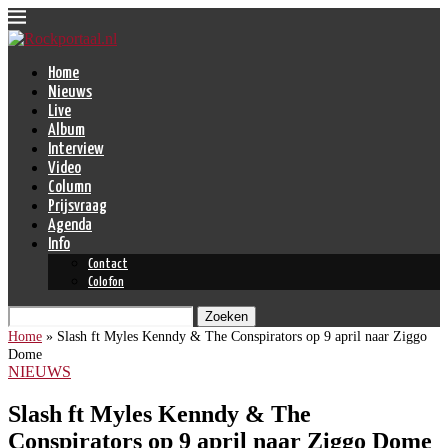
Home
Nieuws
Live
Album
Interview
Video
Column
Prijsvraag
Agenda
Info
Contact
Colofon
Zoeken
Home
»
Slash ft Myles Kenndy & The Conspirators op 9 april naar Ziggo
Dome
NIEUWS
Slash ft Myles Kenndy & The
Conspirators op 9 april naar Ziggo Dome