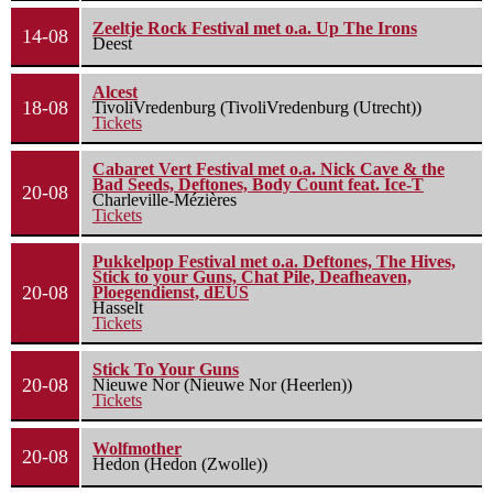
Zeeltje Rock Festival met o.a. Up The Irons
14-08
Deest
Alcest
18-08
TivoliVredenburg (TivoliVredenburg (Utrecht))
Tickets
Cabaret Vert Festival met o.a. Nick Cave & the
Bad Seeds, Deftones, Body Count feat. Ice-T
20-08
Charleville-Mézières
Tickets
Pukkelpop Festival met o.a. Deftones, The Hives,
Stick to your Guns, Chat Pile, Deafheaven,
20-08
Ploegendienst, dEUS
Hasselt
Tickets
Stick To Your Guns
20-08
Nieuwe Nor (Nieuwe Nor (Heerlen))
Tickets
Wolfmother
20-08
Hedon (Hedon (Zwolle))