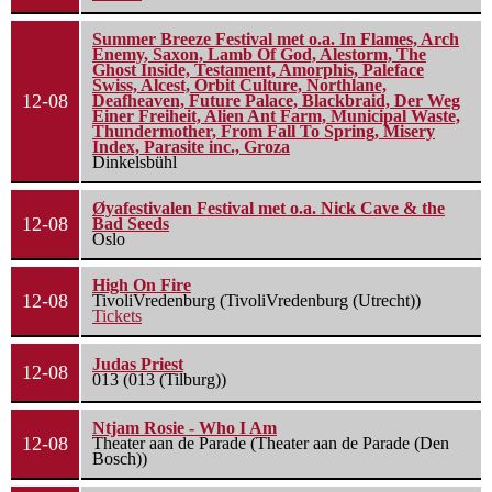
Summer Breeze Festival met o.a. In Flames, Arch
Enemy, Saxon, Lamb Of God, Alestorm, The
Ghost Inside, Testament, Amorphis, Paleface
Swiss, Alcest, Orbit Culture, Northlane,
12-08
Deafheaven, Future Palace, Blackbraid, Der Weg
Einer Freiheit, Alien Ant Farm, Municipal Waste,
Thundermother, From Fall To Spring, Misery
Index, Parasite inc., Groza
Dinkelsbühl
Øyafestivalen Festival met o.a. Nick Cave & the
12-08
Bad Seeds
Oslo
High On Fire
12-08
TivoliVredenburg (TivoliVredenburg (Utrecht))
Tickets
Judas Priest
12-08
013 (013 (Tilburg))
Ntjam Rosie - Who I Am
12-08
Theater aan de Parade (Theater aan de Parade (Den
Bosch))