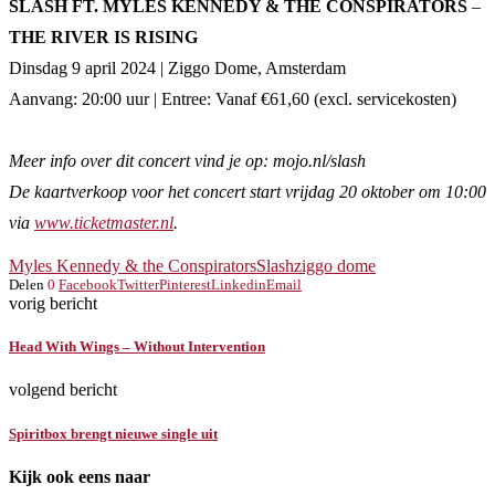
SLASH FT. MYLES KENNEDY & THE CONSPIRATORS
–
THE RIVER IS RISING
Dinsdag 9 april 2024 | Ziggo Dome, Amsterdam
Aanvang: 20:00 uur | Entree: Vanaf €61,60 (excl. servicekosten)
Meer info over dit concert vind je op: mojo.nl/slash
De kaartverkoop voor het concert start vrijdag 20 oktober om 10:00
via
www.ticketmaster.nl
.
Myles Kennedy & the Conspirators
Slash
ziggo dome
Delen
0
Facebook
Twitter
Pinterest
Linkedin
Email
vorig bericht
Head With Wings – Without Intervention
volgend bericht
Spiritbox brengt nieuwe single uit
Kijk ook eens naar