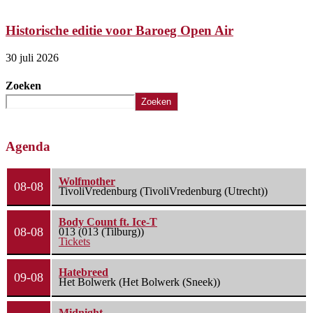
Historische editie voor Baroeg Open Air
30 juli 2026
2
Zoeken
Zoeken
Agenda
Wolfmother
08-08
TivoliVredenburg (TivoliVredenburg (Utrecht))
Body Count ft. Ice-T
08-08
013 (013 (Tilburg))
Tickets
Hatebreed
09-08
Het Bolwerk (Het Bolwerk (Sneek))
Midnight