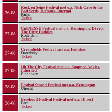
Rock en Seine Festival met o.a. Nick Cave & the
Bad Seeds, Deftones, Interpol
26-08
Parijs
Tickets
CuliNESSE Festival met o.a. Kensington, Di-rect,
The Dirty Daddies
27-08
Rotterdam
Tickets
Creamfields Festival met o.a. Faithless
27-08
Daresbury
Tickets
Hit The City Festival met o.a. Snapped Ankles,
27-08
Inherited
Eindhoven
Festival Strand Festival met o.a. Kensington
28-08
Utrecht
Breekout! Festival Festival met o.a. Di-rect
28-08
Bree
Tickets