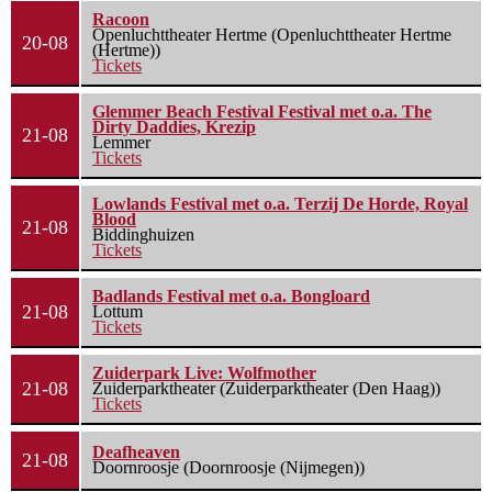
Racoon
Openluchttheater Hertme (Openluchttheater Hertme
20-08
(Hertme))
Tickets
Glemmer Beach Festival Festival met o.a. The
Dirty Daddies, Krezip
21-08
Lemmer
Tickets
Lowlands Festival met o.a. Terzij De Horde, Royal
Blood
21-08
Biddinghuizen
Tickets
Badlands Festival met o.a. Bongloard
21-08
Lottum
Tickets
Zuiderpark Live: Wolfmother
21-08
Zuiderparktheater (Zuiderparktheater (Den Haag))
Tickets
Deafheaven
21-08
Doornroosje (Doornroosje (Nijmegen))