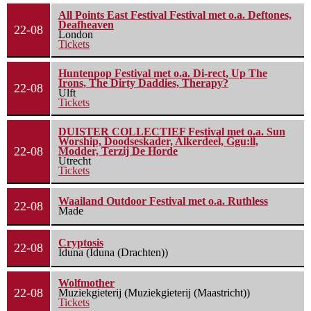
All Points East Festival Festival met o.a. Deftones,
Deafheaven
22-08
London
Tickets
Huntenpop Festival met o.a. Di-rect, Up The
Irons, The Dirty Daddies, Therapy?
22-08
Ulft
Tickets
DUISTER COLLECTIEF Festival met o.a. Sun
Worship, Doodseskader, Alkerdeel, Ggu:ll,
22-08
Modder, Terzij De Horde
Utrecht
Tickets
Waailand Outdoor Festival met o.a. Ruthless
22-08
Made
Cryptosis
22-08
Iduna (Iduna (Drachten))
Wolfmother
22-08
Muziekgieterij (Muziekgieterij (Maastricht))
Tickets