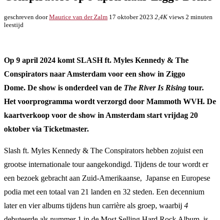
geschreven door
Maurice van der Zalm
17 oktober 2023
2,4K
views
2 minuten
leestijd
Op 9 april 2024 komt SLASH ft. Myles Kennedy & The
Conspirators naar Amsterdam voor een show in Ziggo
Dome. De show is onderdeel van de
The River Is Rising
tour.
Het voorprogramma wordt verzorgd door Mammoth WVH. De
kaartverkoop voor de show in Amsterdam start vrijdag 20
oktober via Ticketmaster.
Slash ft. Myles Kennedy & The Conspirators hebben zojuist een
grootse internationale tour aangekondigd. Tijdens de tour wordt er
een bezoek gebracht aan Zuid-Amerikaanse, Japanse en Europese
podia met een totaal van 21 landen en 32 steden. Een decennium
later en vier albums tijdens hun carrière als groep, waarbij
4
debuteerde als nummer 1 in de Most Selling Hard Rock Album, is