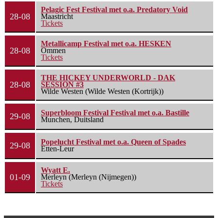
Pelagic Fest Festival met o.a. Predatory Void
28-08
Maastricht
Tickets
Metallicamp Festival met o.a. HESKEN
28-08
Ommen
Tickets
THE HICKEY UNDERWORLD - DAK
28-08
SESSION #3
Wilde Westen (Wilde Westen (Kortrijk))
Superbloom Festival Festival met o.a. Bastille
29-08
Munchen, Duitsland
Popelucht Festival met o.a. Queen of Spades
29-08
Etten-Leur
Wyatt E.
01-09
Merleyn (Merleyn (Nijmegen))
Tickets