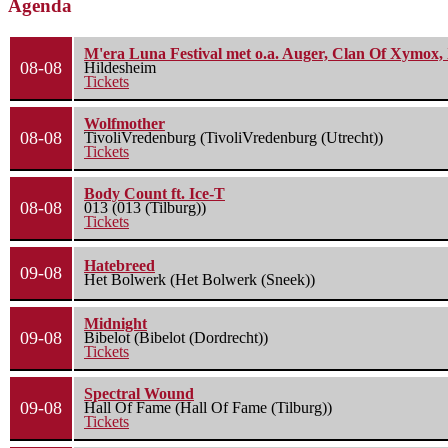
Agenda
M'era Luna Festival met o.a. Auger, Clan Of Xymox, 
08-08
Hildesheim
Tickets
Wolfmother
08-08
TivoliVredenburg (TivoliVredenburg (Utrecht))
Tickets
Body Count ft. Ice-T
08-08
013 (013 (Tilburg))
Tickets
Hatebreed
09-08
Het Bolwerk (Het Bolwerk (Sneek))
Midnight
09-08
Bibelot (Bibelot (Dordrecht))
Tickets
Spectral Wound
09-08
Hall Of Fame (Hall Of Fame (Tilburg))
Tickets