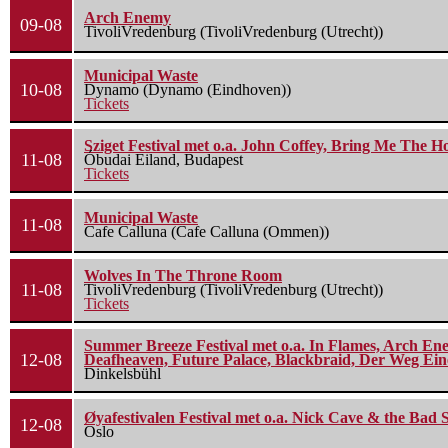
Arch Enemy
09-08
TivoliVredenburg (TivoliVredenburg (Utrecht))
Municipal Waste
10-08
Dynamo (Dynamo (Eindhoven))
Tickets
Sziget Festival met o.a. John Coffey, Bring Me The H
11-08
Óbudai Eiland, Budapest
Tickets
Municipal Waste
11-08
Cafe Calluna (Cafe Calluna (Ommen))
Wolves In The Throne Room
11-08
TivoliVredenburg (TivoliVredenburg (Utrecht))
Tickets
Summer Breeze Festival met o.a. In Flames, Arch Ene
12-08
Deafheaven, Future Palace, Blackbraid, Der Weg Eine
Dinkelsbühl
Øyafestivalen Festival met o.a. Nick Cave & the Bad 
12-08
Oslo