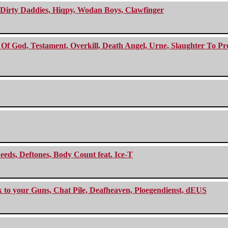
e Dirty Daddies, Hiqpy, Wodan Boys, Clawfinger
f God, Testament, Overkill, Death Angel, Urne, Slaughter To Prev
eeds, Deftones, Body Count feat. Ice-T
ck to your Guns, Chat Pile, Deafheaven, Ploegendienst, dEUS