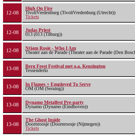
High On Fire
12-08
TivoliVredenburg (TivoliVredenburg (Utrecht))
Tickets
Judas Priest
12-08
013 (013 (Tilburg))
Ntjam Rosie - Who I Am
12-08
Theater aan de Parade (Theater aan de Parade (Den Bosc
Berg Feest Festival met o.a. Kensington
13-08
Tessenderlo
In Flames + Employed To Serve
13-08
OM (OM (Seraing))
Dynamo Metalfest Pre-party
13-08
Dynamo (Dynamo (Eindhoven))
The Ghost Inside
13-08
Doornroosje (Doornroosje (Nijmegen))
Tickets