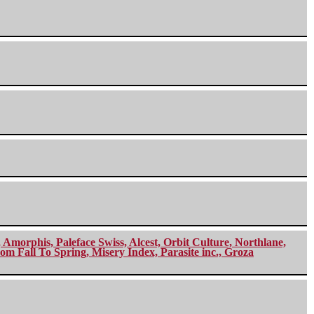
morphis, Paleface Swiss, Alcest, Orbit Culture, Northlane,
m Fall To Spring, Misery Index, Parasite inc., Groza