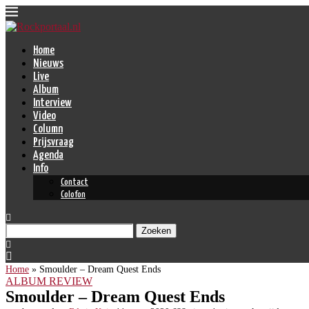
Home
Nieuws
Live
Album
Interview
Video
Column
Prijsvraag
Agenda
Info
Contact
Colofon
Zoeken
Home
»
Smoulder – Dream Quest Ends
ALBUM REVIEW
Smoulder – Dream Quest Ends