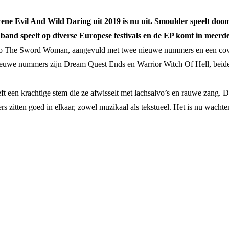
ne Evil And Wild Daring uit 2019 is nu uit. Smoulder speelt doom 
band speelt op diverse Europese festivals en de EP komt in meerdere
o The Sword Woman, aangevuld met twee nieuwe nummers en een cover
 nieuwe nummers zijn Dream Quest Ends en Warrior Witch Of Hell, be
t een krachtige stem die ze afwisselt met lachsalvo’s en rauwe zang. 
s zitten goed in elkaar, zowel muzikaal als tekstueel. Het is nu wach