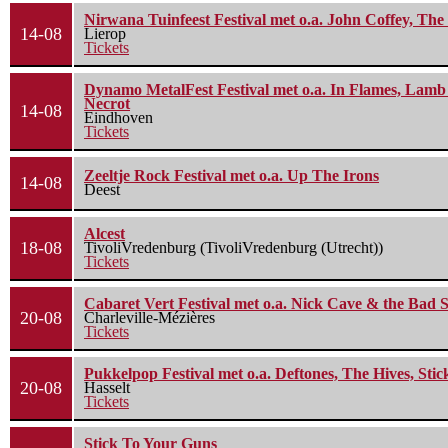
Nirwana Tuinfeest Festival met o.a. John Coffey, Th
14-08
Lierop
Tickets
Dynamo MetalFest Festival met o.a. In Flames, Lamb O
Necrot
14-08
Eindhoven
Tickets
Zeeltje Rock Festival met o.a. Up The Irons
14-08
Deest
Alcest
18-08
TivoliVredenburg (TivoliVredenburg (Utrecht))
Tickets
Cabaret Vert Festival met o.a. Nick Cave & the Bad S
20-08
Charleville-Mézières
Tickets
Pukkelpop Festival met o.a. Deftones, The Hives, Sti
20-08
Hasselt
Tickets
Stick To Your Guns