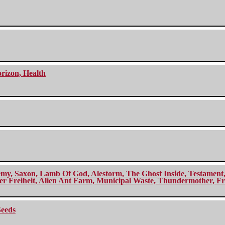
orizon, Health
my, Saxon, Lamb Of God, Alestorm, The Ghost Inside, Testament, A
r Freiheit, Alien Ant Farm, Municipal Waste, Thundermother, Fro
Seeds