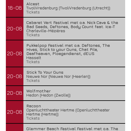
Alcest
18-08
TivoliVredenburg (TivoliVredenburg (Utrecht))
Tickets
Cabaret Vert Festival met o.a. Nick Cave & the
Bad Seeds, Deftones, Body Count feat. Ice-T
20-08
Charleville-Mézières
Tickets
Pukkelpop Festival met o.a. Deftones, The
Hives, Stick to your Guns, Chat Pile,
20-08
Deafheaven, Ploegendienst, dEUS
Hasselt
Tickets
Stick To Your Guns
20-08
Nieuwe Nor (Nieuwe Nor (Heerlen))
Tickets
Wolfmother
20-08
Hedon (Hedon (Zwolle))
Racoon
Openluchttheater Hertme (Openluchttheater
20-08
Hertme (Hertme))
Tickets
Glemmer Beach Festival Festival met o.a. The