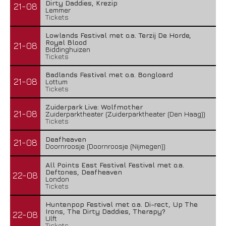
Dirty Daddies, Krezip
21-08
Lemmer
Tickets
Lowlands Festival met o.a. Terzij De Horde,
Royal Blood
21-08
Biddinghuizen
Tickets
Badlands Festival met o.a. Bongloard
21-08
Lottum
Tickets
Zuiderpark Live: Wolfmother
21-08
Zuiderparktheater (Zuiderparktheater (Den Haag))
Tickets
Deafheaven
21-08
Doornroosje (Doornroosje (Nijmegen))
All Points East Festival Festival met o.a.
Deftones, Deafheaven
22-08
London
Tickets
Huntenpop Festival met o.a. Di-rect, Up The
Irons, The Dirty Daddies, Therapy?
22-08
Ulft
Tickets