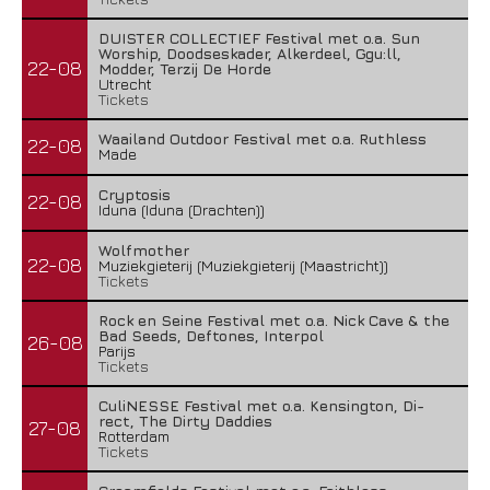
DUISTER COLLECTIEF Festival met o.a. Sun
Worship, Doodseskader, Alkerdeel, Ggu:ll,
22-08
Modder, Terzij De Horde
Utrecht
Tickets
Waailand Outdoor Festival met o.a. Ruthless
22-08
Made
Cryptosis
22-08
Iduna (Iduna (Drachten))
Wolfmother
22-08
Muziekgieterij (Muziekgieterij (Maastricht))
Tickets
Rock en Seine Festival met o.a. Nick Cave & the
Bad Seeds, Deftones, Interpol
26-08
Parijs
Tickets
CuliNESSE Festival met o.a. Kensington, Di-
rect, The Dirty Daddies
27-08
Rotterdam
Tickets