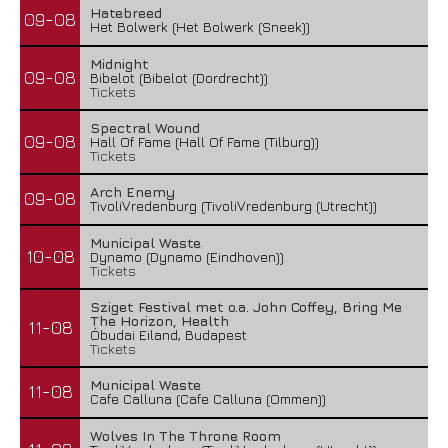
Hatebreed
09-08
Het Bolwerk (Het Bolwerk (Sneek))
Midnight
09-08
Bibelot (Bibelot (Dordrecht))
Tickets
Spectral Wound
09-08
Hall Of Fame (Hall Of Fame (Tilburg))
Tickets
Arch Enemy
09-08
TivoliVredenburg (TivoliVredenburg (Utrecht))
Municipal Waste
10-08
Dynamo (Dynamo (Eindhoven))
Tickets
Sziget Festival met o.a. John Coffey, Bring Me
The Horizon, Health
11-08
Óbudai Eiland, Budapest
Tickets
Municipal Waste
11-08
Cafe Calluna (Cafe Calluna (Ommen))
Wolves In The Throne Room