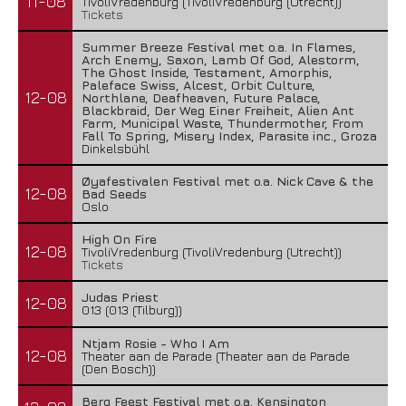
11-08
TivoliVredenburg (TivoliVredenburg (Utrecht))
Tickets
Summer Breeze Festival met o.a. In Flames,
Arch Enemy, Saxon, Lamb Of God, Alestorm,
The Ghost Inside, Testament, Amorphis,
Paleface Swiss, Alcest, Orbit Culture,
12-08
Northlane, Deafheaven, Future Palace,
Blackbraid, Der Weg Einer Freiheit, Alien Ant
Farm, Municipal Waste, Thundermother, From
Fall To Spring, Misery Index, Parasite inc., Groza
Dinkelsbühl
Øyafestivalen Festival met o.a. Nick Cave & the
12-08
Bad Seeds
Oslo
High On Fire
12-08
TivoliVredenburg (TivoliVredenburg (Utrecht))
Tickets
Judas Priest
12-08
013 (013 (Tilburg))
Ntjam Rosie - Who I Am
12-08
Theater aan de Parade (Theater aan de Parade
(Den Bosch))
Berg Feest Festival met o.a. Kensington