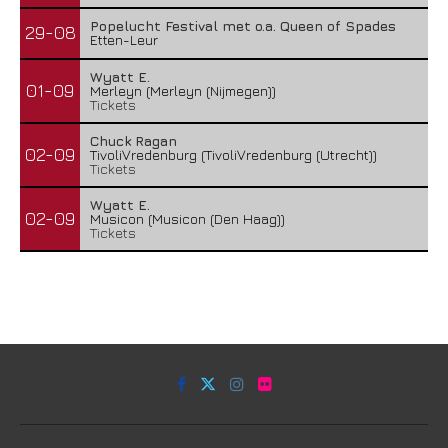
Popelucht Festival met o.a. Queen of Spades
29-08
Etten-Leur
Wyatt E.
01-09
Merleyn (Merleyn (Nijmegen))
Tickets
Chuck Ragan
02-09
TivoliVredenburg (TivoliVredenburg (Utrecht))
Tickets
Wyatt E.
02-09
Musicon (Musicon (Den Haag))
Tickets