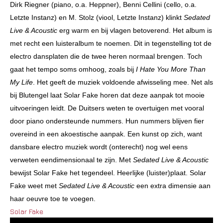
Dirk Riegner (piano, o.a. Heppner), Benni Cellini (cello, o.a.
Letzte Instanz) en M. Stolz (viool, Letzte Instanz) klinkt
Sedated
Live & Acoustic
erg warm en bij vlagen betoverend. Het album is
met recht een luisteralbum te noemen. Dit in tegenstelling tot de
electro dansplaten die de twee heren normaal brengen. Toch
gaat het tempo soms omhoog, zoals bij
I Hate You More Than
My Life
. Het geeft de muziek voldoende afwisseling mee. Net als
bij Blutengel laat Solar Fake horen dat deze aanpak tot mooie
uitvoeringen leidt. De Duitsers weten te overtuigen met vooral
door piano ondersteunde nummers. Hun nummers blijven fier
overeind in een akoestische aanpak. Een kunst op zich, want
dansbare electro muziek wordt (onterecht) nog wel eens
verweten eendimensionaal te zijn. Met
Sedated Live & Acoustic
bewijst Solar Fake het tegendeel. Heerlijke (luister)plaat. Solar
Fake weet met
Sedated Live & Acoustic
een extra dimensie aan
haar oeuvre toe te voegen.
Solar Fake