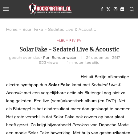
Home
»
Solar Fake – Sedated Live & Acoustic
ALBUM REVIEW
Solar Fake – Sedated Live & Acoustic
geschreven door
Ron Schoonwater
24 december 2017
953
views
1 minuten leestijd
Het uit Berlijn afkomstige
electro synthpop duo
Solar Fake
komt met
Sedated Live &
Acoustic
met een vergelijkbare actie als Blutengel nog niet zo
lang geleden. Een live (semi)akoestisch album (en DVD). Net
als Blutengel is het eindresultaat meer dan geslaagd te noemen.
Het grote verschil is dat Solar Fake ook covers op haar plaat
heeft gezet. Zo krijgt bijvoorbeeld
Precious
van Depeche Mode
een mooie Solar Fake bewerking. Met hulp van gastmuzikanten