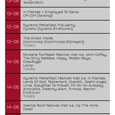
13-08
Tessenderlo
In Flames + Employed To Serve
13-08
OM (OM (Seraing))
Dynamo Metalfest Pre-party
13-08
Dynamo (Dynamo (Eindhoven))
The Ghost Inside
13-08
Doornroosje (Doornroosje (Nijmegen))
Tickets
Nirwana Tuinfeest Festival met o.a. John Coffey,
The Dirty Daddies, Hiqpy, Wodan Boys,
14-08
Clawfinger
Lierop
Tickets
Dynamo MetalFest Festival met o.a. In Flames,
Lamb Of God, Testament, Overkill, Death Angel,
Urne, Slaughter To Prevail, Fit For An Autopsy,
14-08
Amorphis, Insanity Alert, Primus, Necrot
Eindhoven
Tickets
Zeeltje Rock Festival met o.a. Up The Irons
14-08
Deest