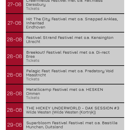
Creamfields Festival met o.a. Faithless
27-08
Daresbury
Tickets
Hit The City Festival met o.a. Snapped Ankles,
27-08
Inherited
Eindhoven
Festival Strand Festival met o.a. Kensington
28-08
Utrecht
Breekout! Festival Festival met o.a. Di-rect
28-08
Bree
Tickets
Pelagic Fest Festival met o.a. Predatory Void
28-08
Maastricht
Tickets
Metallicamp Festival met o.a. HESKEN
28-08
Ommen
Tickets
THE HICKEY UNDERWORLD - DAK SESSION #3
28-08
Wilde Westen (Wilde Westen (Kortrijk))
Superbloom Festival Festival met o.a. Bastille
29-08
Munchen, Duitsland