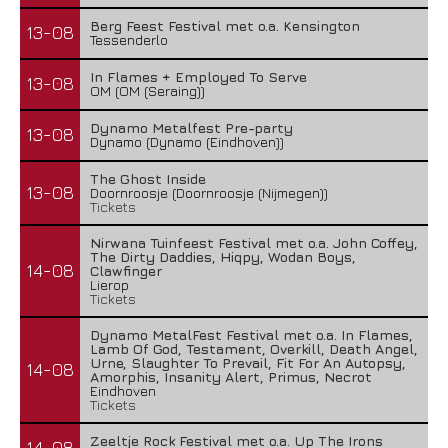
Berg Feest Festival met o.a. Kensington
13-08
Tessenderlo
In Flames + Employed To Serve
13-08
OM (OM (Seraing))
Dynamo Metalfest Pre-party
13-08
Dynamo (Dynamo (Eindhoven))
The Ghost Inside
13-08
Doornroosje (Doornroosje (Nijmegen))
Tickets
Nirwana Tuinfeest Festival met o.a. John Coffey,
The Dirty Daddies, Hiqpy, Wodan Boys,
14-08
Clawfinger
Lierop
Tickets
Dynamo MetalFest Festival met o.a. In Flames,
Lamb Of God, Testament, Overkill, Death Angel,
Urne, Slaughter To Prevail, Fit For An Autopsy,
14-08
Amorphis, Insanity Alert, Primus, Necrot
Eindhoven
Tickets
Zeeltje Rock Festival met o.a. Up The Irons
14-08