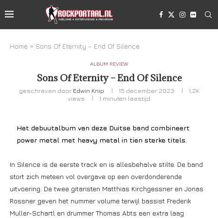
Home
»
Sons Of Eternity – End Of Silence
ALBUM REVIEW
Sons Of Eternity – End Of Silence
geschreven door
Edwin Knip
15 december 2023
1,2K
views
1 minuten leestijd
Het debuutalbum van deze Duitse band combineert
power metal met heavy metal in tien sterke titels.
In Silence is de eerste track en is allesbehalve stilte. De band
stort zich meteen vol overgave op een overdonderende
uitvoering. De twee gitaristen Matthias Kirchgessner en Jonas
Rossner geven het nummer volume terwijl bassist Frederik
Muller-Schartl en drummer Thomas Abts een extra laag