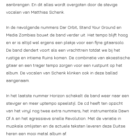
aanbrengen. En dit alles wordt overgoten door de stevige
vocalen van Matthias Schenk.
In de navolgende nummers Dar Orbit, Stand Your Ground en
Media Zombies bouwt de band verder uit. Het tempo blijft hoog
en er is altijd wel ergens een plekje voor een fijne gitaarsolo.
De band dendert voort als een vrachttrein totdat we bij het
rustige en intieme Ruins komen. De combinatie van akoestische
gitaar en een trager tempo zorgen voor een rustpunt op het
album. De vocalen van Schenk klinken ook in deze ballad
aangenaam.
In het laatste nummer Horizon schakelt de band weer naar een
steviger en meer uptempo speelstijl. De cd heeft ten opzicht
van het vinyl nog twee extra nummers, het instrumentale Dawn
Of A en het agressieve snelle Revolution. Met de variatie in
muzikale omlijsten en de actuele teksten leveren deze Duitse
heren een mooi metal album af.