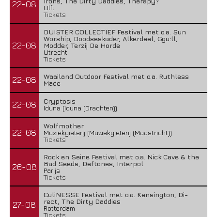
Irons, The Dirty Daddies, Therapy?
22-08
Ulft
Tickets
DUISTER COLLECTIEF Festival met o.a. Sun
Worship, Doodseskader, Alkerdeel, Ggu:ll,
22-08
Modder, Terzij De Horde
Utrecht
Tickets
Waailand Outdoor Festival met o.a. Ruthless
22-08
Made
Cryptosis
22-08
Iduna (Iduna (Drachten))
Wolfmother
22-08
Muziekgieterij (Muziekgieterij (Maastricht))
Tickets
Rock en Seine Festival met o.a. Nick Cave & the
Bad Seeds, Deftones, Interpol
26-08
Parijs
Tickets
CuliNESSE Festival met o.a. Kensington, Di-
rect, The Dirty Daddies
27-08
Rotterdam
Tickets