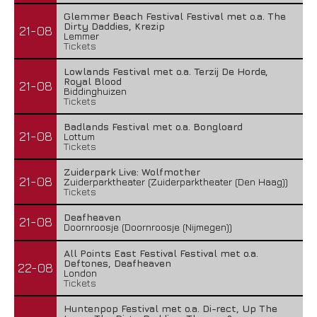
Glemmer Beach Festival Festival met o.a. The
Dirty Daddies, Krezip
21-08
Lemmer
Tickets
Lowlands Festival met o.a. Terzij De Horde,
Royal Blood
21-08
Biddinghuizen
Tickets
Badlands Festival met o.a. Bongloard
21-08
Lottum
Tickets
Zuiderpark Live: Wolfmother
21-08
Zuiderparktheater (Zuiderparktheater (Den Haag))
Tickets
Deafheaven
21-08
Doornroosje (Doornroosje (Nijmegen))
All Points East Festival Festival met o.a.
Deftones, Deafheaven
22-08
London
Tickets
Huntenpop Festival met o.a. Di-rect, Up The