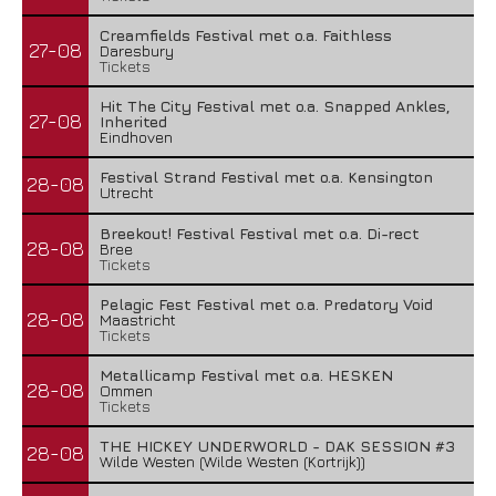
Creamfields Festival met o.a. Faithless
27-08
Daresbury
Tickets
Hit The City Festival met o.a. Snapped Ankles,
27-08
Inherited
Eindhoven
Festival Strand Festival met o.a. Kensington
28-08
Utrecht
Breekout! Festival Festival met o.a. Di-rect
28-08
Bree
Tickets
Pelagic Fest Festival met o.a. Predatory Void
28-08
Maastricht
Tickets
Metallicamp Festival met o.a. HESKEN
28-08
Ommen
Tickets
THE HICKEY UNDERWORLD - DAK SESSION #3
28-08
Wilde Westen (Wilde Westen (Kortrijk))