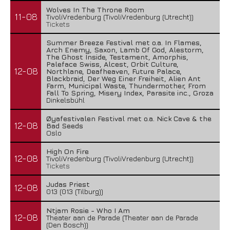
Wolves In The Throne Room
11-08
TivoliVredenburg (TivoliVredenburg (Utrecht))
Tickets
Summer Breeze Festival met o.a. In Flames,
Arch Enemy, Saxon, Lamb Of God, Alestorm,
The Ghost Inside, Testament, Amorphis,
Paleface Swiss, Alcest, Orbit Culture,
12-08
Northlane, Deafheaven, Future Palace,
Blackbraid, Der Weg Einer Freiheit, Alien Ant
Farm, Municipal Waste, Thundermother, From
Fall To Spring, Misery Index, Parasite inc., Groza
Dinkelsbühl
Øyafestivalen Festival met o.a. Nick Cave & the
12-08
Bad Seeds
Oslo
High On Fire
12-08
TivoliVredenburg (TivoliVredenburg (Utrecht))
Tickets
Judas Priest
12-08
013 (013 (Tilburg))
Ntjam Rosie - Who I Am
12-08
Theater aan de Parade (Theater aan de Parade
(Den Bosch))