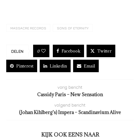
MASSACRE RECORDS
SONS OF ETERNITY
Facebook
Twitter
0
DELEN
Pinterest
Linkedin
Email
vorig bericht
Cassidy Paris – New Sensation
volgend bericht
(Johan Kihlberg’s) Impera – Scandinavium Alive
KIJK OOK EENS NAAR