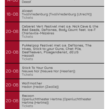
Deest
Alcest
18-08
TivoliVredenburg (TivoliVredenburg (Utrecht))
Tickets
Cabaret Vert Festival met o.a. Nick Cave & the
Bad Seeds, Deftones, Body Count feat. Ice-T
20-08
Charleville-Mézières
Tickets
Pukkelpop Festival met o.a. Deftones, The
Hives, Stick to your Guns, Chat Pile,
20-08
Deafheaven, Ploegendienst, dEUS
Hasselt
Tickets
Stick To Your Guns
20-08
Nieuwe Nor (Nieuwe Nor (Heerlen))
Tickets
Wolfmother
20-08
Hedon (Hedon (Zwolle))
Racoon
Openluchttheater Hertme (Openluchttheater
20-08
Hertme (Hertme))
Tickets