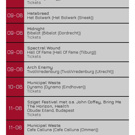
Tickets
Hatebreed
09-08
Het Bolwerk (Het Bolwerk (Sneek))
Midnight
09-08
Bibelot (Bibelot (Dordrecht))
Tickets
Spectral Wound
09-08
Hall Of Fame (Hall Of Fame (Tilburg))
Tickets
Arch Enemy
09-08
TivoliVredenburg (TivoliVredenburg (Utrecht))
Municipal Waste
10-08
Dynamo (Dynamo (Eindhoven))
Tickets
Sziget Festival met o.a. John Coffey, Bring Me
The Horizon, Health
11-08
Óbudai Eiland, Budapest
Tickets
Municipal Waste
11-08
Cafe Calluna (Cafe Calluna (Ommen))