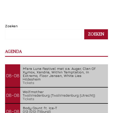
Zoeken
ZOEKEN
AGENDA
M'era Luna Festival met o.a. Auger, Clan Of
Xymox, Xandria, Within Temptation, In
08-08
Extremo, Floor Jansen, White Lies
Hildesheim
Tickets
Wolfmother
08-08
TivoliVredenburg (TivoliVredenburg (Utrecht))
Tickets
Body Count ft. Ice-T
08-08
013 (013 (Tilburg))