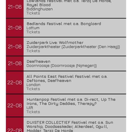
Lowlands Festival met o.a. Terzij De Horde,
Royal Blood
21-08
Biddinghuizen
Tickets
Badlands Festival met o.a. Bongloard
21-08
Lottum
Tickets
Zuiderpark Live: Wolfmother
21-08
Zuiderparktheater (Zuiderparktheater (Den Haag))
Tickets
Deafheaven
21-08
Doornroosje (Doornroosje (Nijmegen))
All Points East Festival Festival met o.a.
Deftones, Deafheaven
22-08
London
Tickets
Huntenpop Festival met o.a. Di-rect, Up The
Irons, The Dirty Daddies, Therapy?
22-08
Ulft
Tickets
DUISTER COLLECTIEF Festival met o.a. Sun
Worship, Doodseskader, Alkerdeel, Ggu:ll,
22-08
Modder, Terzij De Horde