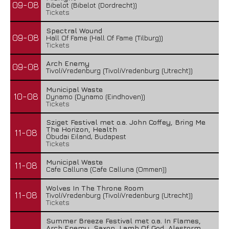
09-08
Bibelot (Bibelot (Dordrecht))
Tickets
Spectral Wound
09-08
Hall Of Fame (Hall Of Fame (Tilburg))
Tickets
Arch Enemy
09-08
TivoliVredenburg (TivoliVredenburg (Utrecht))
Municipal Waste
10-08
Dynamo (Dynamo (Eindhoven))
Tickets
Sziget Festival met o.a. John Coffey, Bring Me
The Horizon, Health
11-08
Óbudai Eiland, Budapest
Tickets
Municipal Waste
11-08
Cafe Calluna (Cafe Calluna (Ommen))
Wolves In The Throne Room
11-08
TivoliVredenburg (TivoliVredenburg (Utrecht))
Tickets
Summer Breeze Festival met o.a. In Flames,
Arch Enemy, Saxon, Lamb Of God, Alestorm,