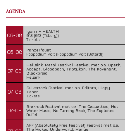
AGENDA
Igorrr + HEALTH
06-08
013 (013 (Tilburg))
Tickets
Panzerfaust
06-08
Poppodium Volt (Poppodium Volt (Sittard))
Hellsinki Metal Festival Festival met o.a. Opeth,
Accept, Bloodbath, Triptykon, The Kovenant,
07-08
Blackbraid
Helsinki
Suikerrock Festival met o.a. Editors, Hiqpy
07-08
Tienen
Tickets
Brakrock Festival met o.a. The Casualties, Hot
07-08
Water Music, No Turning Back, The Exploited
Duffel
AFF (Absolutely Free Festival) Festival met o.a.
The Hickey Underworld, Henge