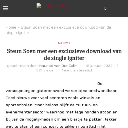
Home
»
Steun Soen met een exclusieve download van de
single Igniter
NIEUWS
Steun Soen met een exclusieve download van
de single Igniter
geschreven door
Maurice Van Der Zalm
15 januari 2022
824
views
1 minuten leestijd
De
versoepelingen gisterenavond waren bijna onafwendbaar.
Goed nieuws voor veel sectoren zoals winkels en
sportscholen. Maar helaas blijft de cultuur- en
evenementensector weer/nog met lege handen staan en
blijven de mogelijkheden om een biertje te pakken, lekker
wat te eten of een concert te pikken nog altijd nihil.