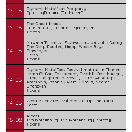
Dynamo Metalfest Pre-party
13-08
Dynamo (Dynamo (Eindhoven))
The Ghost Inside
13-08
Doornroosje (Doornroosje (Nijmegen))
Tickets
Nirwana Tuinfeest Festival met o.a. John Coffey,
The Dirty Daddies, Hiqpy, Wodan Boys,
14-08
Clawfinger
Lierop
Tickets
Dynamo MetalFest Festival met o.a. In Flames,
Lamb Of God, Testament, Overkill, Death Angel,
Urne, Slaughter To Prevail, Fit For An Autopsy,
14-08
Amorphis, Insanity Alert, Primus, Necrot
Eindhoven
Tickets
Zeeltje Rock Festival met o.a. Up The Irons
14-08
Deest
Alcest
18-08
TivoliVredenburg (TivoliVredenburg (Utrecht))
Tickets