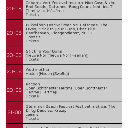
Cabaret Vert Festival met o.a. Nick Cave & the
Bad Seeds, Deftones, Body Count feat. Ice-T
20-08
Charleville-Mézières
Tickets
Pukkelpop Festival met o.a. Deftones, The
Hives, Stick to your Guns, Chat Pile,
20-08
Deafheaven, Ploegendienst, dEUS
Hasselt
Tickets
Stick To Your Guns
20-08
Nieuwe Nor (Nieuwe Nor (Heerlen))
Tickets
Wolfmother
20-08
Hedon (Hedon (Zwolle))
Racoon
Openluchttheater Hertme (Openluchttheater
20-08
Hertme (Hertme))
Tickets
Glemmer Beach Festival Festival met o.a. The
Dirty Daddies, Krezip
21-08
Lemmer
Tickets