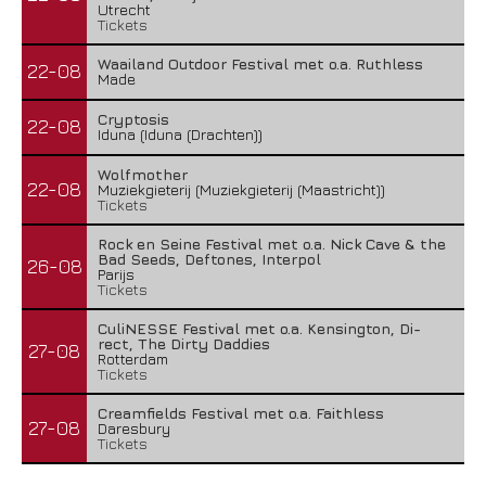
Utrecht
Tickets
Waailand Outdoor Festival met o.a. Ruthless
22-08
Made
Cryptosis
22-08
Iduna (Iduna (Drachten))
Wolfmother
22-08
Muziekgieterij (Muziekgieterij (Maastricht))
Tickets
Rock en Seine Festival met o.a. Nick Cave & the
Bad Seeds, Deftones, Interpol
26-08
Parijs
Tickets
CuliNESSE Festival met o.a. Kensington, Di-
rect, The Dirty Daddies
27-08
Rotterdam
Tickets
Creamfields Festival met o.a. Faithless
27-08
Daresbury
Tickets