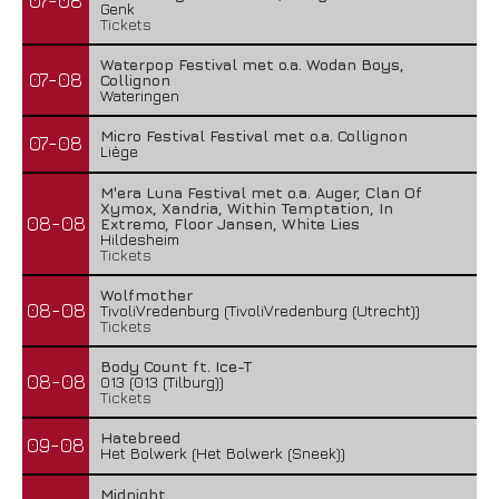
07-08
Genk
Tickets
Waterpop Festival met o.a. Wodan Boys,
07-08
Collignon
Wateringen
Micro Festival Festival met o.a. Collignon
07-08
Liège
M'era Luna Festival met o.a. Auger, Clan Of
Xymox, Xandria, Within Temptation, In
08-08
Extremo, Floor Jansen, White Lies
Hildesheim
Tickets
Wolfmother
08-08
TivoliVredenburg (TivoliVredenburg (Utrecht))
Tickets
Body Count ft. Ice-T
08-08
013 (013 (Tilburg))
Tickets
Hatebreed
09-08
Het Bolwerk (Het Bolwerk (Sneek))
Midnight