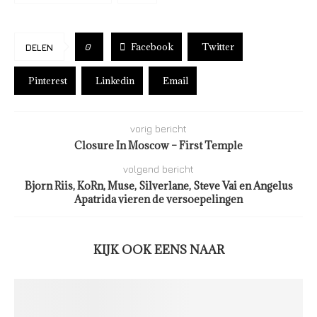
Facebook
Twitter
0
DELEN
Pinterest
Linkedin
Email
vorig bericht
Closure In Moscow – First Temple
volgend bericht
Bjorn Riis, KoRn, Muse, Silverlane, Steve Vai en Angelus
Apatrida vieren de versoepelingen
KIJK OOK EENS NAAR