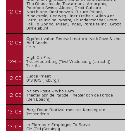
The Ghost Inside, Testament, Amorphis,
Paleface Swiss, Alcest, Orbit Culture,
12-08
Northlane, Deafheaven, Future Palace,
Blackbraid, Der Weg Einer Freiheit, Alien Ant
Farm, Municipal Waste, Thundermother, From
Fall To Spring, Misery Index, Parasite inc., Groza
Dinkelsbühl
Øyafestivalen Festival met o.a. Nick Cave & the
12-08
Bad Seeds
Oslo
High On Fire
12-08
TivoliVredenburg (TivoliVredenburg (Utrecht))
Tickets
Judas Priest
12-08
013 (013 (Tilburg))
Ntjam Rosie - Who I Am
12-08
Theater aan de Parade (Theater aan de Parade
(Den Bosch))
Berg Feest Festival met o.a. Kensington
13-08
Tessenderlo
In Flames + Employed To Serve
13-08
OM (OM (Seraing))