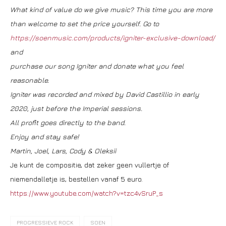
What kind of value do we give music? This time you are more
than welcome to set the price yourself. Go to
https://soenmusic.com/products/igniter-exclusive-download/
and
purchase our song Igniter and donate what you feel
reasonable.
Igniter was recorded and mixed by David Castillio in early
2020, just before the Imperial sessions.
All profit goes directly to the band.
Enjoy and stay safe!
Martin, Joel, Lars, Cody & Oleksii
Je kunt de compositie, dat zeker geen vullertje of
niemendalletje is, bestellen vanaf 5 euro.
https://www.youtube.com/watch?v=tzc4vSruP_s
PROGRESSIEVE ROCK
SOEN