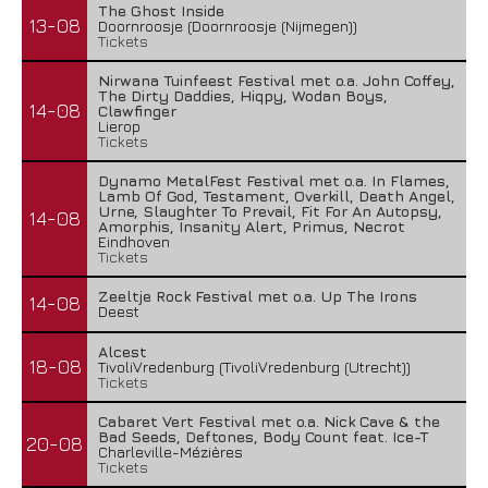
The Ghost Inside
13-08
Doornroosje (Doornroosje (Nijmegen))
Tickets
Nirwana Tuinfeest Festival met o.a. John Coffey,
The Dirty Daddies, Hiqpy, Wodan Boys,
14-08
Clawfinger
Lierop
Tickets
Dynamo MetalFest Festival met o.a. In Flames,
Lamb Of God, Testament, Overkill, Death Angel,
Urne, Slaughter To Prevail, Fit For An Autopsy,
14-08
Amorphis, Insanity Alert, Primus, Necrot
Eindhoven
Tickets
Zeeltje Rock Festival met o.a. Up The Irons
14-08
Deest
Alcest
18-08
TivoliVredenburg (TivoliVredenburg (Utrecht))
Tickets
Cabaret Vert Festival met o.a. Nick Cave & the
Bad Seeds, Deftones, Body Count feat. Ice-T
20-08
Charleville-Mézières
Tickets