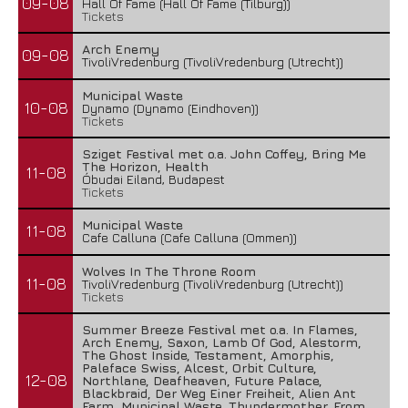
09-08
Hall Of Fame (Hall Of Fame (Tilburg))
Tickets
Arch Enemy
09-08
TivoliVredenburg (TivoliVredenburg (Utrecht))
Municipal Waste
10-08
Dynamo (Dynamo (Eindhoven))
Tickets
Sziget Festival met o.a. John Coffey, Bring Me
The Horizon, Health
11-08
Óbudai Eiland, Budapest
Tickets
Municipal Waste
11-08
Cafe Calluna (Cafe Calluna (Ommen))
Wolves In The Throne Room
11-08
TivoliVredenburg (TivoliVredenburg (Utrecht))
Tickets
Summer Breeze Festival met o.a. In Flames,
Arch Enemy, Saxon, Lamb Of God, Alestorm,
The Ghost Inside, Testament, Amorphis,
Paleface Swiss, Alcest, Orbit Culture,
12-08
Northlane, Deafheaven, Future Palace,
Blackbraid, Der Weg Einer Freiheit, Alien Ant
Farm, Municipal Waste, Thundermother, From