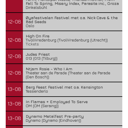
Fall To Spring, Misery Index, Parasite inc., Groza
Dinkelsbühl
Øyafestivalen Festival met o.a. Nick Cave & the
12-08
Bad Seeds
Oslo
High On Fire
12-08
TivoliVredenburg (TivoliVredenburg (Utrecht))
Tickets
Judas Priest
12-08
013 (013 (Tilburg))
Ntjam Rosie - Who I Am
12-08
Theater aan de Parade (Theater aan de Parade
(Den Bosch))
Berg Feest Festival met o.a. Kensington
13-08
Tessenderlo
In Flames + Employed To Serve
13-08
OM (OM (Seraing))
Dynamo Metalfest Pre-party
13-08
Dynamo (Dynamo (Eindhoven))