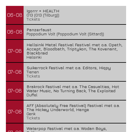
Igorrr + HEALTH
06-08
013 (013 (Tilburg))
Tickets
Panzerfaust
06-08
Poppodium Volt (Poppodium Volt (Sittard))
Hellsinki Metal Festival Festival met o.a. Opeth,
Accept, Bloodbath, Triptykon, The Kovenant,
07-08
Blackbraid
Helsinki
Suikerrock Festival met o.a. Editors, Hiqpy
07-08
Tienen
Tickets
Brakrock Festival met o.a. The Casualties, Hot
07-08
Water Music, No Turning Back, The Exploited
Duffel
AFF (Absolutely Free Festival) Festival met o.a.
The Hickey Underworld, Henge
07-08
Genk
Tickets
Waterpop Festival met o.a. Wodan Boys,