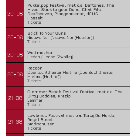
Pukkelpop Festival met o.a. Deftones, The
Hives, Stick to your Guns, Chat Pile,
20-08
Deafheaven, Ploegendienst, dEUS
Hasselt
Tickets
Stick To Your Guns
20-08
Nieuwe Nor (Nieuwe Nor (Heerlen))
Tickets
Wolfmother
20-08
Hedon (Hedon (Zwolle))
Racoon
Openluchttheater Hertme (Openluchttheater
20-08
Hertme (Hertme))
Tickets
Glemmer Beach Festival Festival met o.a. The
Dirty Daddies, Krezip
21-08
Lemmer
Tickets
Lowlands Festival met o.a. Terzij De Horde,
Royal Blood
21-08
Biddinghuizen
Tickets