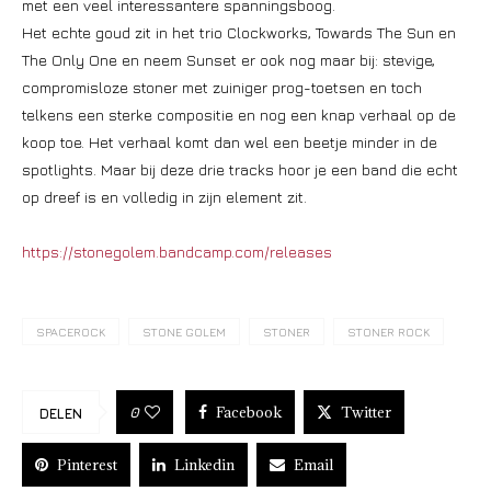
met een veel interessantere spanningsboog.
Het echte goud zit in het trio Clockworks, Towards The Sun en
The Only One en neem Sunset er ook nog maar bij: stevige,
compromisloze stoner met zuiniger prog-toetsen en toch
telkens een sterke compositie en nog een knap verhaal op de
koop toe. Het verhaal komt dan wel een beetje minder in de
spotlights. Maar bij deze drie tracks hoor je een band die echt
op dreef is en volledig in zijn element zit.
https://stonegolem.bandcamp.com/releases
SPACEROCK
STONE GOLEM
STONER
STONER ROCK
Facebook
Twitter
0
DELEN
Pinterest
Linkedin
Email