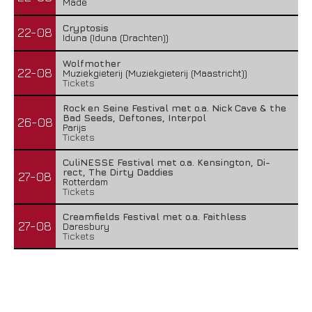
Made
Cryptosis
22-08
Iduna (Iduna (Drachten))
Wolfmother
22-08
Muziekgieterij (Muziekgieterij (Maastricht))
Tickets
Rock en Seine Festival met o.a. Nick Cave & the
Bad Seeds, Deftones, Interpol
26-08
Parijs
Tickets
CuliNESSE Festival met o.a. Kensington, Di-
rect, The Dirty Daddies
27-08
Rotterdam
Tickets
Creamfields Festival met o.a. Faithless
27-08
Daresbury
Tickets