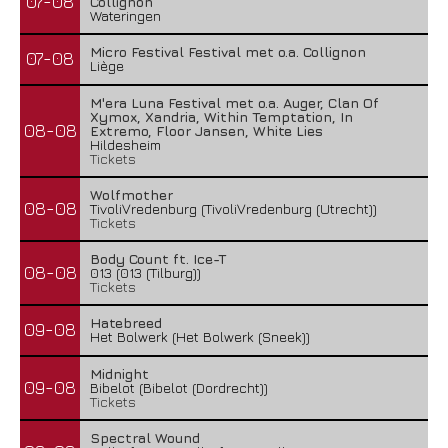
07-08
Collignon
Wateringen
Micro Festival Festival met o.a. Collignon
07-08
Liège
M'era Luna Festival met o.a. Auger, Clan Of
Xymox, Xandria, Within Temptation, In
08-08
Extremo, Floor Jansen, White Lies
Hildesheim
Tickets
Wolfmother
08-08
TivoliVredenburg (TivoliVredenburg (Utrecht))
Tickets
Body Count ft. Ice-T
08-08
013 (013 (Tilburg))
Tickets
Hatebreed
09-08
Het Bolwerk (Het Bolwerk (Sneek))
Midnight
09-08
Bibelot (Bibelot (Dordrecht))
Tickets
Spectral Wound