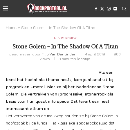
Home
»
Stone Golem – In The Shadow Of A Titan
ALBUM REVIEW
Stone Golem – In The Shadow Of A Titan
geschreven door
Filip Van Der Linden
4 april 2019
960
views
3 minuten leestijd
Als een
band het heelal als thema heeft, kom je al snel uit bij
progrock en –metal. Niet zo bij het Nederlandse Stone
Golem. Die vertrekken van (progressive) stonerrock als
basis voor hun quest into space. Dat levert een heel
interessant album op.
Het veroveren van de melkweg houden ze bij Stone Golem in
hoofdzaak bij de lyrics. Het klassieke spacerockgeluid dat