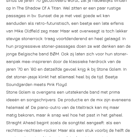
sinds de jaren ’70 gecultiveerd wordt, zal je nauwelijks vinden
op In The Shadow Of A Titan. Wel zitten er een paar rustige
passages in bv. Sunset die je met veel goede wil kan
aanduiden als retro-futuristisch, een beetje een late erfenis
van Mike Oldfield zeg maar. Maar wat overweegt is toch lekker
stevige stonerrock: traag voortdenderend en heel gelaagd. In
hun progressieve stoner-passages doen ze wat denken aan de
jonge Belgische band BØM. Ook zij laten zich voor hun stoner-
aanpak mee-inspireren door de klassieke hardrock van de
jaren ’70 en ’80 en datzelfde gevoel krijg ik bij Stone Golem. In
dat stoner-jasje klinkt het allemaal heel bij de tijd. Beetje
Soundgarden meets Pink Floyd.
Stone Golem is overigens een uitstekende band met prima
ideeën en songschrijvers. De productie en de mix zijn eveneens
helemaal af. De piano-outro van de titeltrack kan mij maar
matig bekoren, maar ik snap wel hoe het past in het geheel.
Straight Ahead begint zoals de songtitel aangeeft: als een
rechttoe-rechtaan-rocker. Maar als een stuk voorbij de helft de