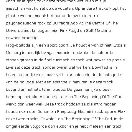
vaart eruit gaat, zakt deze track toch wat in en mis je
misschien wat korrel op de vocalen. Op andere tracks klopt het
plaatje wel helemaal: het parlando over die retro-
psychedelische rock op 30 Years Ago At The Centre Of The
Universe met knipogen naar Pink Floyd en Soft Machine:
gewoon prachtig.
Prog-ballads zijn een soort apart. Je houdt ervan of niet. Stasis
Memory is heerlijk traag, maar mist ondanks de bulderde
stoner-gitaren in de finale misschien toch wat power en passie.
Live zal deze track zonder twijfel wel werken. Downfall is in
hetzelfde bedje ziek, maar valt misschien niet in de categorie
van de ballads. Met een epische 11 minuten is deze track
bovendien net iets te ambitieus. De gezamenlijke close-
harmony met akoestische gitaar op The Beginning Of The End
werkt dan weer wel. Deze track hadden ze als intro mogen
houden van een Bohemian Rhapsody-like mini-rock-opera. Plak
deze twee tracks, Downfall en The Beginning Of The End, in de
omgekeerde volgorde aan elkaar en je hebt meteen een track