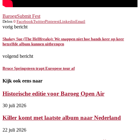
Baroeg
Submit Fest
Delen
0
Facebook
Twitter
Pinterest
Linkedin
Email
vorig bericht
Shakey Sue (The Hellfreaks): We snappen niet hoe bands keer op keer
hetzelfde album kunnen uitbrengen
volgend bericht
Bruce Springsteen trapt Europese tour af
Kijk ook eens naar
Historische editie voor Baroeg Open Air
30 juli 2026
Killer komt met laatste album naar Nederland
22 juli 2026