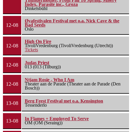
Thundermother, From Fall To Spring, Misery
Index, Parasite inc., Groza
Dinkelsbühl
Øyafestivalen Festival met o.a. Nick Cave & the
12-08
Bad Seeds
Oslo
High On Fire
12-08
TivoliVredenburg (TivoliVredenburg (Utrecht))
Tickets
Judas Priest
12-08
013 (013 (Tilburg))
Ntjam Rosie - Who I Am
12-08
Theater aan de Parade (Theater aan de Parade (Den
Bosch))
Berg Feest Festival met o.a. Kensington
13-08
Tessenderlo
In Flames + Employed To Serve
13-08
OM (OM (Seraing))