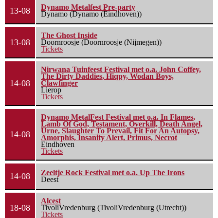
Dynamo Metalfest Pre-party
13-08
Dynamo (Dynamo (Eindhoven))
The Ghost Inside
13-08
Doornroosje (Doornroosje (Nijmegen))
Tickets
Nirwana Tuinfeest Festival met o.a. John Coffey,
The Dirty Daddies, Hiqpy, Wodan Boys,
14-08
Clawfinger
Lierop
Tickets
Dynamo MetalFest Festival met o.a. In Flames,
Lamb Of God, Testament, Overkill, Death Angel,
Urne, Slaughter To Prevail, Fit For An Autopsy,
14-08
Amorphis, Insanity Alert, Primus, Necrot
Eindhoven
Tickets
Zeeltje Rock Festival met o.a. Up The Irons
14-08
Deest
Alcest
18-08
TivoliVredenburg (TivoliVredenburg (Utrecht))
Tickets