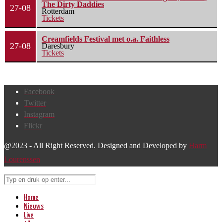
The Dirty Daddies
27-08
Rotterdam
Tickets
Creamfields Festival met o.a. Faithless
27-08
Daresbury
Tickets
Facebook
Twitter
Instagram
Flickr
@2023 - All Right Reserved. Designed and Developed by
Harm
Lourenssen
Home
Nieuws
Live