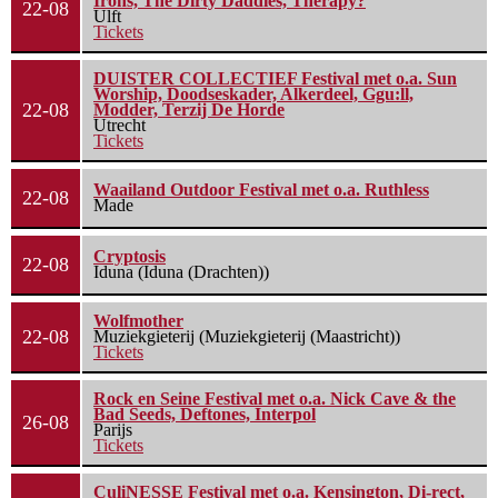
Irons, The Dirty Daddies, Therapy?
22-08
Ulft
Tickets
DUISTER COLLECTIEF Festival met o.a. Sun
Worship, Doodseskader, Alkerdeel, Ggu:ll,
22-08
Modder, Terzij De Horde
Utrecht
Tickets
Waailand Outdoor Festival met o.a. Ruthless
22-08
Made
Cryptosis
22-08
Iduna (Iduna (Drachten))
Wolfmother
22-08
Muziekgieterij (Muziekgieterij (Maastricht))
Tickets
Rock en Seine Festival met o.a. Nick Cave & the
Bad Seeds, Deftones, Interpol
26-08
Parijs
Tickets
CuliNESSE Festival met o.a. Kensington, Di-rect,