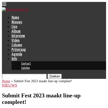
Home
Nieuws
Live
Album
Interview
Video
Column
Prijsvraag
Agenda
Info
Contact
Colofon
Zoeken
Home
»
Submit Fest 2023 maakt line-up compleet!
NIEUWS
Submit Fest 2023 maakt line-up
compleet!