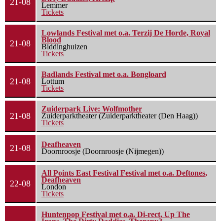
21-08
Lemmer
Tickets
Lowlands Festival met o.a. Terzij De Horde, Royal
Blood
21-08
Biddinghuizen
Tickets
Badlands Festival met o.a. Bongloard
21-08
Lottum
Tickets
Zuiderpark Live: Wolfmother
21-08
Zuiderparktheater (Zuiderparktheater (Den Haag))
Tickets
Deafheaven
21-08
Doornroosje (Doornroosje (Nijmegen))
All Points East Festival Festival met o.a. Deftones,
Deafheaven
22-08
London
Tickets
Huntenpop Festival met o.a. Di-rect, Up The