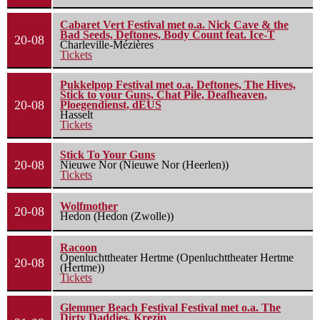
Cabaret Vert Festival met o.a. Nick Cave & the
Bad Seeds, Deftones, Body Count feat. Ice-T
20-08
Charleville-Mézières
Tickets
Pukkelpop Festival met o.a. Deftones, The Hives,
Stick to your Guns, Chat Pile, Deafheaven,
20-08
Ploegendienst, dEUS
Hasselt
Tickets
Stick To Your Guns
20-08
Nieuwe Nor (Nieuwe Nor (Heerlen))
Tickets
Wolfmother
20-08
Hedon (Hedon (Zwolle))
Racoon
Openluchttheater Hertme (Openluchttheater Hertme
20-08
(Hertme))
Tickets
Glemmer Beach Festival Festival met o.a. The
Dirty Daddies, Krezip