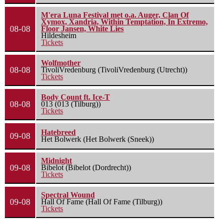
M'era Luna Festival met o.a. Auger, Clan Of
Xymox, Xandria, Within Temptation, In Extremo,
08-08
Floor Jansen, White Lies
Hildesheim
Tickets
Wolfmother
08-08
TivoliVredenburg (TivoliVredenburg (Utrecht))
Tickets
Body Count ft. Ice-T
08-08
013 (013 (Tilburg))
Tickets
Hatebreed
09-08
Het Bolwerk (Het Bolwerk (Sneek))
Midnight
09-08
Bibelot (Bibelot (Dordrecht))
Tickets
Spectral Wound
09-08
Hall Of Fame (Hall Of Fame (Tilburg))
Tickets