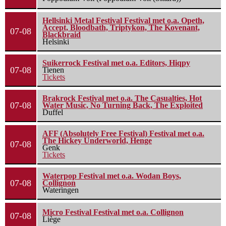
Hellsinki Metal Festival Festival met o.a. Opeth,
Accept, Bloodbath, Triptykon, The Kovenant,
07-08
Blackbraid
Helsinki
Suikerrock Festival met o.a. Editors, Hiqpy
07-08
Tienen
Tickets
Brakrock Festival met o.a. The Casualties, Hot
07-08
Water Music, No Turning Back, The Exploited
Duffel
AFF (Absolutely Free Festival) Festival met o.a.
The Hickey Underworld, Henge
07-08
Genk
Tickets
Waterpop Festival met o.a. Wodan Boys,
07-08
Collignon
Wateringen
Micro Festival Festival met o.a. Collignon
07-08
Liège