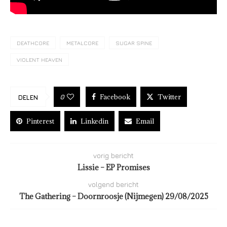
DEATHCORE
METALCORE
SUGAR SPINE
VIOLENT HEAVEN
Facebook
Twitter
0
DELEN
Pinterest
Linkedin
Email
vorig bericht
Lissie – EP Promises
volgend bericht
The Gathering – Doornroosje (Nijmegen) 29/08/2025