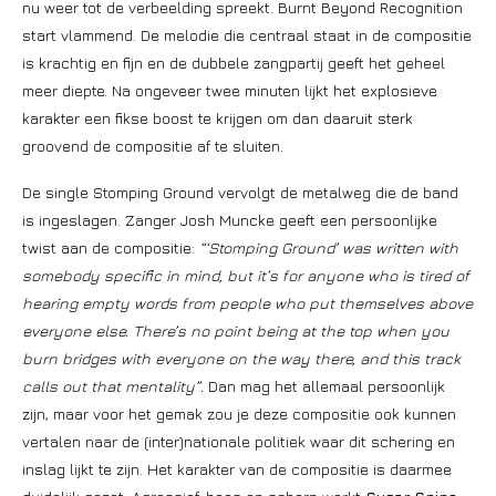
nu weer tot de verbeelding spreekt. Burnt Beyond Recognition
start vlammend. De melodie die centraal staat in de compositie
is krachtig en fijn en de dubbele zangpartij geeft het geheel
meer diepte. Na ongeveer twee minuten lijkt het explosieve
karakter een fikse boost te krijgen om dan daaruit sterk
groovend de compositie af te sluiten.
De single Stomping Ground vervolgt de metalweg die de band
is ingeslagen. Zanger Josh Muncke geeft een persoonlijke
twist aan de compositie:
“‘Stomping Ground’ was written with
somebody specific in mind, but it’s for anyone who is tired of
hearing empty words from people who put themselves above
everyone else. There’s no point being at the top when you
burn bridges with everyone on the way there, and this track
calls out that mentality”.
Dan mag het allemaal persoonlijk
zijn, maar voor het gemak zou je deze compositie ook kunnen
vertalen naar de (inter)nationale politiek waar dit schering en
inslag lijkt te zijn. Het karakter van de compositie is daarmee