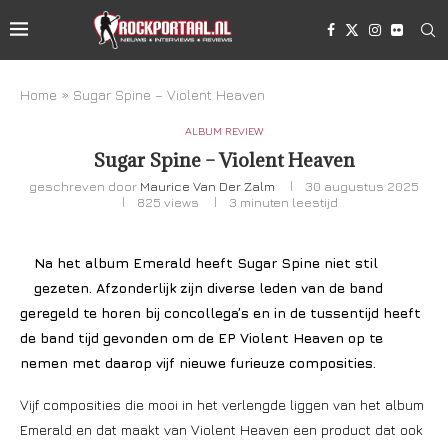
Home
»
Sugar Spine – Violent Heaven
ALBUM REVIEW
Sugar Spine – Violent Heaven
geschreven door
Maurice Van Der Zalm
30 augustus 2025
825
views
3 minuten leestijd
Na het album Emerald heeft Sugar Spine niet stil
gezeten. Afzonderlijk zijn diverse leden van de band
geregeld te horen bij concollega’s en in de tussentijd heeft
de band tijd gevonden om de EP Violent Heaven op te
nemen met daarop vijf nieuwe furieuze composities.
Vijf composities die mooi in het verlengde liggen van het album
Emerald en dat maakt van Violent Heaven een product dat ook