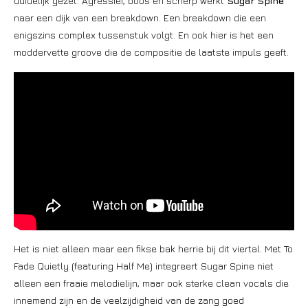
duidelijk gezet. Agressief, boos en scherp werkt
Sugar Spine
naar een dijk van een breakdown. Een breakdown die een
enigszins complex tussenstuk volgt. En ook hier is het een
moddervette groove die de compositie de laatste impuls geeft.
Het is niet alleen maar een fikse bak herrie bij dit viertal. Met To
Fade Quietly (featuring Half Me) integreert Sugar Spine niet
alleen een fraaie melodielijn, maar ook sterke clean vocals die
innemend zijn en de veelzijdigheid van de zang goed