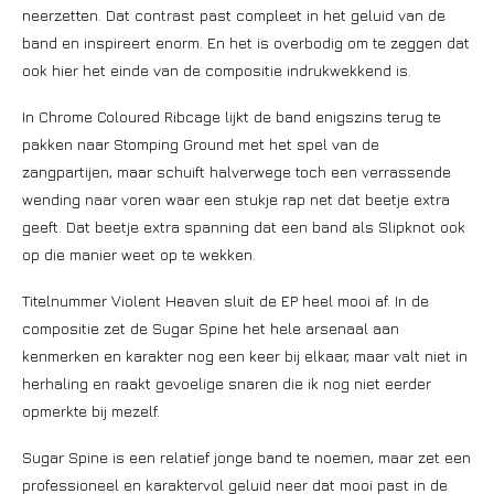
neerzetten. Dat contrast past compleet in het geluid van de
band en inspireert enorm. En het is overbodig om te zeggen dat
ook hier het einde van de compositie indrukwekkend is.
In Chrome Coloured Ribcage lijkt de band enigszins terug te
pakken naar Stomping Ground met het spel van de
zangpartijen, maar schuift halverwege toch een verrassende
wending naar voren waar een stukje rap net dat beetje extra
geeft. Dat beetje extra spanning dat een band als Slipknot ook
op die manier weet op te wekken.
Titelnummer Violent Heaven sluit de EP heel mooi af. In de
compositie zet de Sugar Spine het hele arsenaal aan
kenmerken en karakter nog een keer bij elkaar, maar valt niet in
herhaling en raakt gevoelige snaren die ik nog niet eerder
opmerkte bij mezelf.
Sugar Spine is een relatief jonge band te noemen, maar zet een
professioneel en karaktervol geluid neer dat mooi past in de