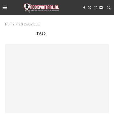
Home
»
20 Days Dull
TAG:
20 DAYS DULL