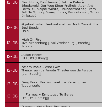
12-08
Northlane, Deafheaven, Future Palace,
Blackbraid, Der Weg Einer Freiheit, Alien Ant
Farm, Municipal Waste, Thundermother, From
Fall To Spring, Misery Index, Parasite inc., Groza
Dinkelsbühl
Øyafestivalen Festival met o.a. Nick Cave & the
12-08
Bad Seeds
Oslo
High On Fire
12-08
TivoliVredenburg (TivoliVredenburg (Utrecht))
Tickets
Judas Priest
12-08
013 (013 (Tilburg))
Ntjam Rosie - Who I Am
12-08
Theater aan de Parade (Theater aan de Parade
(Den Bosch))
Berg Feest Festival met o.a. Kensington
13-08
Tessenderlo
In Flames + Employed To Serve
13-08
OM (OM (Seraing))
Dynamo Metalfest Pre-party