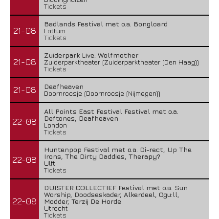
Tickets
Badlands Festival met o.a. Bongloard
21-08
Lottum
Tickets
Zuiderpark Live: Wolfmother
21-08
Zuiderparktheater (Zuiderparktheater (Den Haag))
Tickets
Deafheaven
21-08
Doornroosje (Doornroosje (Nijmegen))
All Points East Festival Festival met o.a.
Deftones, Deafheaven
22-08
London
Tickets
Huntenpop Festival met o.a. Di-rect, Up The
Irons, The Dirty Daddies, Therapy?
22-08
Ulft
Tickets
DUISTER COLLECTIEF Festival met o.a. Sun
Worship, Doodseskader, Alkerdeel, Ggu:ll,
22-08
Modder, Terzij De Horde
Utrecht
Tickets