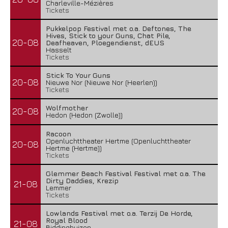
Charleville-Mézières
Tickets
Pukkelpop Festival met o.a. Deftones, The
Hives, Stick to your Guns, Chat Pile,
20-08
Deafheaven, Ploegendienst, dEUS
Hasselt
Tickets
Stick To Your Guns
20-08
Nieuwe Nor (Nieuwe Nor (Heerlen))
Tickets
Wolfmother
20-08
Hedon (Hedon (Zwolle))
Racoon
Openluchttheater Hertme (Openluchttheater
20-08
Hertme (Hertme))
Tickets
Glemmer Beach Festival Festival met o.a. The
Dirty Daddies, Krezip
21-08
Lemmer
Tickets
Lowlands Festival met o.a. Terzij De Horde,
Royal Blood
21-08
Biddinghuizen