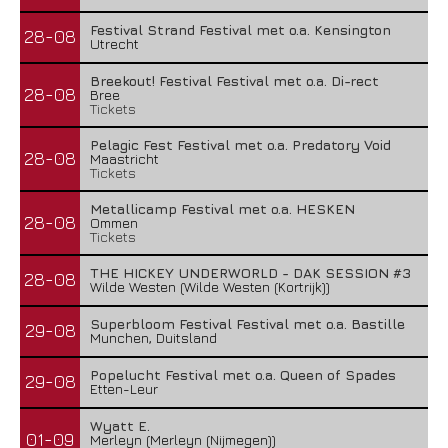
Festival Strand Festival met o.a. Kensington
28-08
Utrecht
Breekout! Festival Festival met o.a. Di-rect
28-08
Bree
Tickets
Pelagic Fest Festival met o.a. Predatory Void
28-08
Maastricht
Tickets
Metallicamp Festival met o.a. HESKEN
28-08
Ommen
Tickets
THE HICKEY UNDERWORLD - DAK SESSION #3
28-08
Wilde Westen (Wilde Westen (Kortrijk))
Superbloom Festival Festival met o.a. Bastille
29-08
Munchen, Duitsland
Popelucht Festival met o.a. Queen of Spades
29-08
Etten-Leur
Wyatt E.
01-09
Merleyn (Merleyn (Nijmegen))