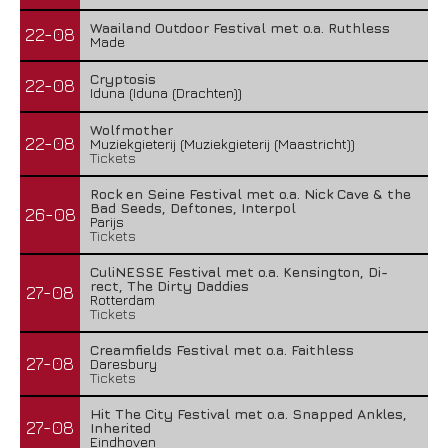
Waailand Outdoor Festival met o.a. Ruthless
22-08
Made
Cryptosis
22-08
Iduna (Iduna (Drachten))
Wolfmother
22-08
Muziekgieterij (Muziekgieterij (Maastricht))
Tickets
Rock en Seine Festival met o.a. Nick Cave & the
Bad Seeds, Deftones, Interpol
26-08
Parijs
Tickets
CuliNESSE Festival met o.a. Kensington, Di-
rect, The Dirty Daddies
27-08
Rotterdam
Tickets
Creamfields Festival met o.a. Faithless
27-08
Daresbury
Tickets
Hit The City Festival met o.a. Snapped Ankles,
27-08
Inherited
Eindhoven