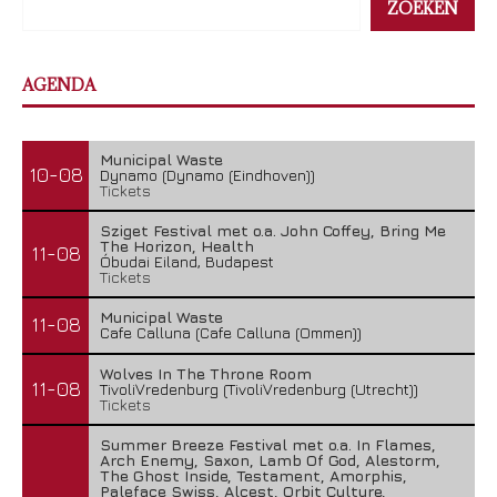
ZOEKEN
AGENDA
Municipal Waste
10-08
Dynamo (Dynamo (Eindhoven))
Tickets
Sziget Festival met o.a. John Coffey, Bring Me
The Horizon, Health
11-08
Óbudai Eiland, Budapest
Tickets
Municipal Waste
11-08
Cafe Calluna (Cafe Calluna (Ommen))
Wolves In The Throne Room
11-08
TivoliVredenburg (TivoliVredenburg (Utrecht))
Tickets
Summer Breeze Festival met o.a. In Flames,
Arch Enemy, Saxon, Lamb Of God, Alestorm,
The Ghost Inside, Testament, Amorphis,
Paleface Swiss, Alcest, Orbit Culture,