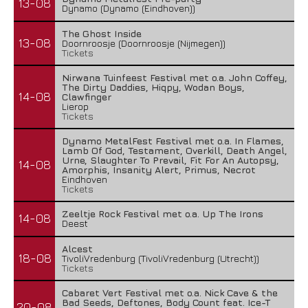
13-08
Dynamo (Dynamo (Eindhoven))
The Ghost Inside
13-08
Doornroosje (Doornroosje (Nijmegen))
Tickets
Nirwana Tuinfeest Festival met o.a. John Coffey,
The Dirty Daddies, Hiqpy, Wodan Boys,
14-08
Clawfinger
Lierop
Tickets
Dynamo MetalFest Festival met o.a. In Flames,
Lamb Of God, Testament, Overkill, Death Angel,
Urne, Slaughter To Prevail, Fit For An Autopsy,
14-08
Amorphis, Insanity Alert, Primus, Necrot
Eindhoven
Tickets
Zeeltje Rock Festival met o.a. Up The Irons
14-08
Deest
Alcest
18-08
TivoliVredenburg (TivoliVredenburg (Utrecht))
Tickets
Cabaret Vert Festival met o.a. Nick Cave & the
Bad Seeds, Deftones, Body Count feat. Ice-T
20-08