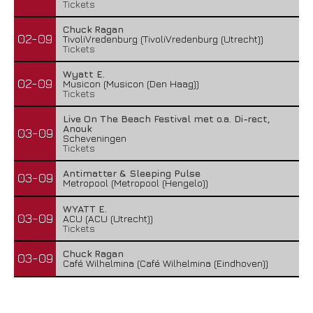
Tickets
Chuck Ragan
02-09
TivoliVredenburg (TivoliVredenburg (Utrecht))
Tickets
Wyatt E.
02-09
Musicon (Musicon (Den Haag))
Tickets
Live On The Beach Festival met o.a. Di-rect,
Anouk
03-09
Scheveningen
Tickets
Antimatter & Sleeping Pulse
03-09
Metropool (Metropool (Hengelo))
WYATT E.
03-09
ACU (ACU (Utrecht))
Tickets
Chuck Ragan
03-09
Café Wilhelmina (Café Wilhelmina (Eindhoven))