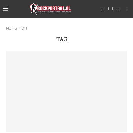
Home
»
311
TAG:
311