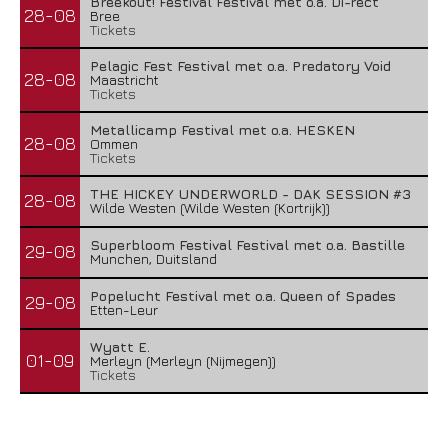
Breekout! Festival Festival met o.a. Di-rect
28-08
Bree
Tickets
Pelagic Fest Festival met o.a. Predatory Void
28-08
Maastricht
Tickets
Metallicamp Festival met o.a. HESKEN
28-08
Ommen
Tickets
THE HICKEY UNDERWORLD - DAK SESSION #3
28-08
Wilde Westen (Wilde Westen (Kortrijk))
Superbloom Festival Festival met o.a. Bastille
29-08
Munchen, Duitsland
Popelucht Festival met o.a. Queen of Spades
29-08
Etten-Leur
Wyatt E.
01-09
Merleyn (Merleyn (Nijmegen))
Tickets