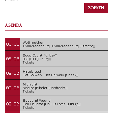
ZOEKEN
AGENDA
Wolfmother
08-08
TivoliVredenburg (TivoliVredenburg (Utrecht))
Body Count ft. Ice-T
08-08
013 (013 (Tilburg))
Tickets
Hatebreed
09-08
Het Bolwerk (Het Bolwerk (Sneek))
Midnight
09-08
Bibelot (Bibelot (Dordrecht))
Tickets
Spectral Wound
09-08
Hall Of Fame (Hall Of Fame (Tilburg))
Tickets