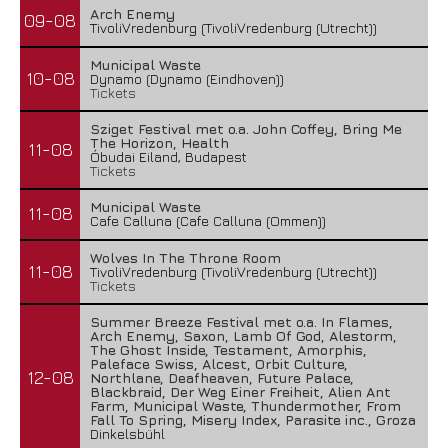
Arch Enemy
09-08
TivoliVredenburg (TivoliVredenburg (Utrecht))
Municipal Waste
10-08
Dynamo (Dynamo (Eindhoven))
Tickets
Sziget Festival met o.a. John Coffey, Bring Me
The Horizon, Health
11-08
Óbudai Eiland, Budapest
Tickets
Municipal Waste
11-08
Cafe Calluna (Cafe Calluna (Ommen))
Wolves In The Throne Room
11-08
TivoliVredenburg (TivoliVredenburg (Utrecht))
Tickets
Summer Breeze Festival met o.a. In Flames,
Arch Enemy, Saxon, Lamb Of God, Alestorm,
The Ghost Inside, Testament, Amorphis,
Paleface Swiss, Alcest, Orbit Culture,
12-08
Northlane, Deafheaven, Future Palace,
Blackbraid, Der Weg Einer Freiheit, Alien Ant
Farm, Municipal Waste, Thundermother, From
Fall To Spring, Misery Index, Parasite inc., Groza
Dinkelsbühl