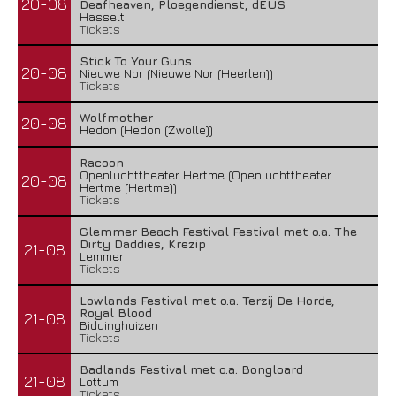
20-08
Deafheaven, Ploegendienst, dEUS
Hasselt
Tickets
Stick To Your Guns
20-08
Nieuwe Nor (Nieuwe Nor (Heerlen))
Tickets
Wolfmother
20-08
Hedon (Hedon (Zwolle))
Racoon
Openluchttheater Hertme (Openluchttheater
20-08
Hertme (Hertme))
Tickets
Glemmer Beach Festival Festival met o.a. The
Dirty Daddies, Krezip
21-08
Lemmer
Tickets
Lowlands Festival met o.a. Terzij De Horde,
Royal Blood
21-08
Biddinghuizen
Tickets
Badlands Festival met o.a. Bongloard
21-08
Lottum
Tickets