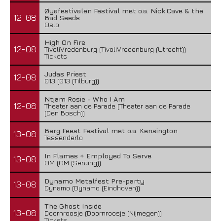
Øyafestivalen Festival met o.a. Nick Cave & the
12-08
Bad Seeds
Oslo
High On Fire
12-08
TivoliVredenburg (TivoliVredenburg (Utrecht))
Tickets
Judas Priest
12-08
013 (013 (Tilburg))
Ntjam Rosie - Who I Am
12-08
Theater aan de Parade (Theater aan de Parade
(Den Bosch))
Berg Feest Festival met o.a. Kensington
13-08
Tessenderlo
In Flames + Employed To Serve
13-08
OM (OM (Seraing))
Dynamo Metalfest Pre-party
13-08
Dynamo (Dynamo (Eindhoven))
The Ghost Inside
13-08
Doornroosje (Doornroosje (Nijmegen))
Tickets