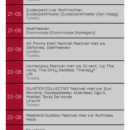
Zuiderpark Live: Wolfmother
21-08
Zuiderparktheater (Zuiderparktheater (Den Haag))
Tickets
Deafheaven
21-08
Doornroosje (Doornroosje (Nijmegen))
All Points East Festival Festival met o.a.
Deftones, Deafheaven
22-08
London
Tickets
Huntenpop Festival met o.a. Di-rect, Up The
Irons, The Dirty Daddies, Therapy?
22-08
Ulft
Tickets
DUISTER COLLECTIEF Festival met o.a. Sun
Worship, Doodseskader, Alkerdeel, Ggu:ll,
22-08
Modder, Terzij De Horde
Utrecht
Tickets
Waailand Outdoor Festival met o.a. Ruthless
22-08
Made
Cryptosis