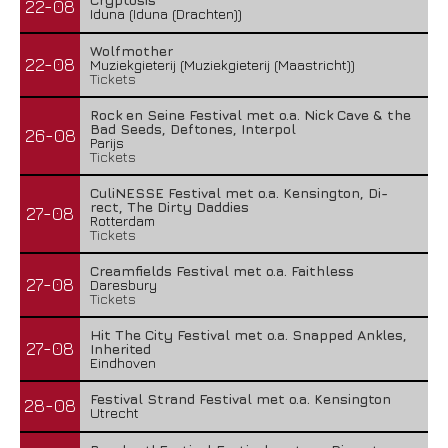
22-08
Iduna (Iduna (Drachten))
Wolfmother
22-08
Muziekgieterij (Muziekgieterij (Maastricht))
Tickets
Rock en Seine Festival met o.a. Nick Cave & the
Bad Seeds, Deftones, Interpol
26-08
Parijs
Tickets
CuliNESSE Festival met o.a. Kensington, Di-
rect, The Dirty Daddies
27-08
Rotterdam
Tickets
Creamfields Festival met o.a. Faithless
27-08
Daresbury
Tickets
Hit The City Festival met o.a. Snapped Ankles,
27-08
Inherited
Eindhoven
Festival Strand Festival met o.a. Kensington
28-08
Utrecht