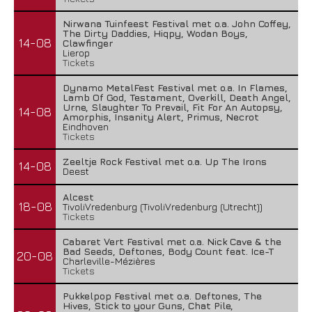
Nirwana Tuinfeest Festival met o.a. John Coffey,
The Dirty Daddies, Hiqpy, Wodan Boys,
14-08
Clawfinger
Lierop
Tickets
Dynamo MetalFest Festival met o.a. In Flames,
Lamb Of God, Testament, Overkill, Death Angel,
Urne, Slaughter To Prevail, Fit For An Autopsy,
14-08
Amorphis, Insanity Alert, Primus, Necrot
Eindhoven
Tickets
Zeeltje Rock Festival met o.a. Up The Irons
14-08
Deest
Alcest
18-08
TivoliVredenburg (TivoliVredenburg (Utrecht))
Tickets
Cabaret Vert Festival met o.a. Nick Cave & the
Bad Seeds, Deftones, Body Count feat. Ice-T
20-08
Charleville-Mézières
Tickets
Pukkelpop Festival met o.a. Deftones, The
Hives, Stick to your Guns, Chat Pile,