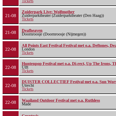
Tickets
Zuiderpark Live: Wolfmother
21-08
Zuiderparktheater (Zuiderparktheater (Den Haag))
Tickets
Deafheaven
21-08
Doornroosje (Doornroosje (Nijmegen))
All Points East Festival Festival met o.a. Deftones, D
22-08
London
Tickets
Huntenpop Festival met o.a. Di-rect, Up The Irons, 
22-08
Ulft
Tickets
DUISTER COLLECTIEF Festival met o.a. Sun Worship
22-08
Utrecht
Tickets
Waailand Outdoor Festival met o.a. Ruthless
22-08
Made
Cryptosis