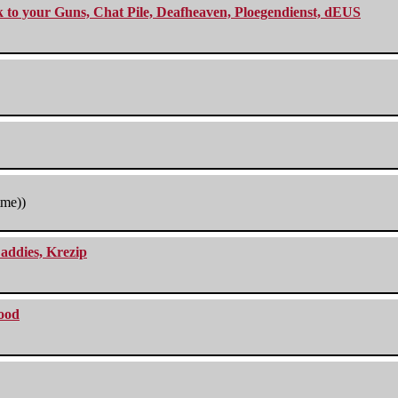
ck to your Guns, Chat Pile, Deafheaven, Ploegendienst, dEUS
tme))
addies, Krezip
lood