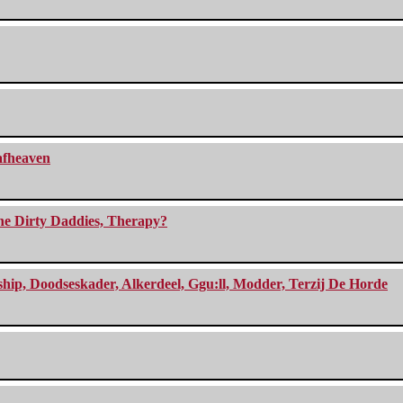
eafheaven
The Dirty Daddies, Therapy?
, Doodseskader, Alkerdeel, Ggu:ll, Modder, Terzij De Horde