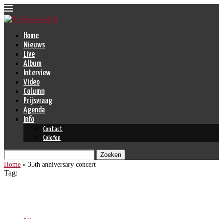
Home
Nieuws
Live
Album
Interview
Video
Column
Prijsvraag
Agenda
Info
Contact
Colofon
Zoeken
Home
»
35th anniversary concert
Tag:
35th anniversary concert