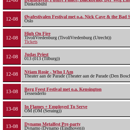
12-08
Dinkelsbühl
Øyafestivalen Festival met o.a. Nick Cave & the Bad 
12-08
Oslo
High On Fire
12-08
TivoliVredenburg (TivoliVredenburg (Utrecht))
Tickets
Judas Priest
12-08
013 (013 (Tilburg))
Ntjam Rosie - Who I Am
12-08
Theater aan de Parade (Theater aan de Parade (Den Bosc
Berg Feest Festival met o.a. Kensington
13-08
Tessenderlo
In Flames + Employed To Serve
13-08
OM (OM (Seraing))
Dynamo Metalfest Pre-party
13-08
Dynamo (Dynamo (Eindhoven))