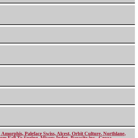
morphis, Paleface Swiss, Alcest, Orbit Culture, Northlane,
m Fall To Spring, Misery Index, Parasite inc., Groza