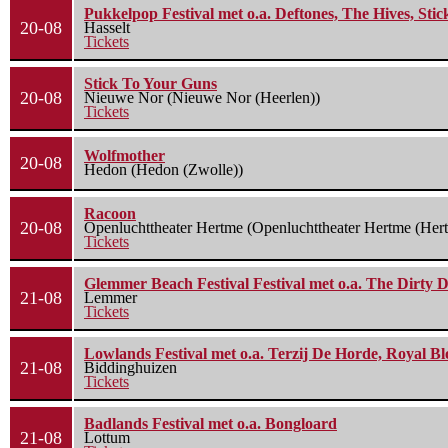
Pukkelpop Festival met o.a. Deftones, The Hives, Sti
20-08
Hasselt
Tickets
Stick To Your Guns
20-08
Nieuwe Nor (Nieuwe Nor (Heerlen))
Tickets
Wolfmother
20-08
Hedon (Hedon (Zwolle))
Racoon
20-08
Openluchttheater Hertme (Openluchttheater Hertme (Her
Tickets
Glemmer Beach Festival Festival met o.a. The Dirty D
21-08
Lemmer
Tickets
Lowlands Festival met o.a. Terzij De Horde, Royal B
21-08
Biddinghuizen
Tickets
Badlands Festival met o.a. Bongloard
21-08
Lottum