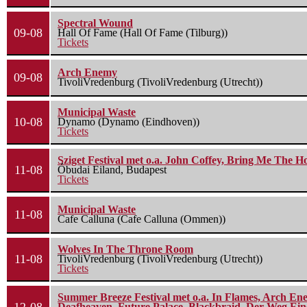
Spectral Wound
09-08
Hall Of Fame (Hall Of Fame (Tilburg))
Tickets
Arch Enemy
09-08
TivoliVredenburg (TivoliVredenburg (Utrecht))
Municipal Waste
10-08
Dynamo (Dynamo (Eindhoven))
Tickets
Sziget Festival met o.a. John Coffey, Bring Me The H
11-08
Óbudai Eiland, Budapest
Tickets
Municipal Waste
11-08
Cafe Calluna (Cafe Calluna (Ommen))
Wolves In The Throne Room
11-08
TivoliVredenburg (TivoliVredenburg (Utrecht))
Tickets
Summer Breeze Festival met o.a. In Flames, Arch Ene
Deafheaven, Future Palace, Blackbraid, Der Weg Eine