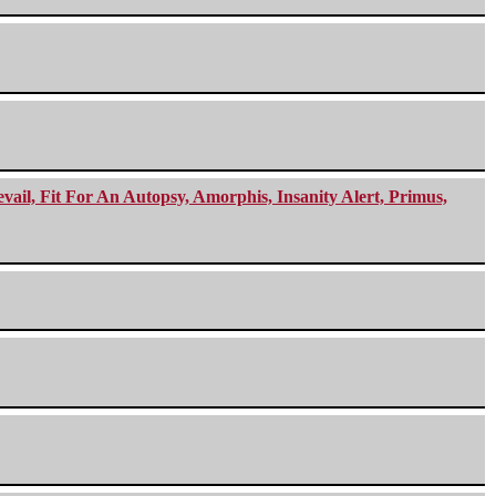
ail, Fit For An Autopsy, Amorphis, Insanity Alert, Primus,