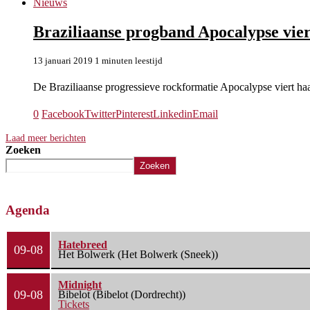
Nieuws
Braziliaanse progband Apocalypse vier
13 januari 2019
1 minuten leestijd
De Braziliaanse progressieve rockformatie Apocalypse viert haa
0
Facebook
Twitter
Pinterest
Linkedin
Email
Laad meer berichten
Zoeken
Zoeken
Agenda
Hatebreed
09-08
Het Bolwerk (Het Bolwerk (Sneek))
Midnight
09-08
Bibelot (Bibelot (Dordrecht))
Tickets