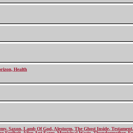
orizon, Health
my, Saxon, Lamb Of God, Alestorm, The Ghost Inside, Testament, A
r Freiheit, Alien Ant Farm, Municipal Waste, Thundermother, Fro