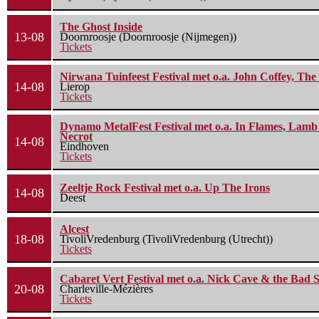
The Ghost Inside
13-08
Doornroosje (Doornroosje (Nijmegen))
Tickets
Nirwana Tuinfeest Festival met o.a. John Coffey, Th
14-08
Lierop
Tickets
Dynamo MetalFest Festival met o.a. In Flames, Lamb O
Necrot
14-08
Eindhoven
Tickets
Zeeltje Rock Festival met o.a. Up The Irons
14-08
Deest
Alcest
18-08
TivoliVredenburg (TivoliVredenburg (Utrecht))
Tickets
Cabaret Vert Festival met o.a. Nick Cave & the Bad S
20-08
Charleville-Mézières
Tickets