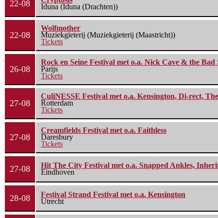
22-08
Iduna (Iduna (Drachten))
Wolfmother
22-08
Muziekgieterij (Muziekgieterij (Maastricht))
Tickets
Rock en Seine Festival met o.a. Nick Cave & the Bad 
26-08
Parijs
Tickets
CuliNESSE Festival met o.a. Kensington, Di-rect, Th
27-08
Rotterdam
Tickets
Creamfields Festival met o.a. Faithless
27-08
Daresbury
Tickets
Hit The City Festival met o.a. Snapped Ankles, Inheri
27-08
Eindhoven
Festival Strand Festival met o.a. Kensington
28-08
Utrecht