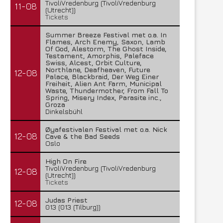
TivoliVredenburg (TivoliVredenburg
11-08
(Utrecht))
Tickets
Summer Breeze Festival met o.a. In
Flames, Arch Enemy, Saxon, Lamb
Of God, Alestorm, The Ghost Inside,
Testament, Amorphis, Paleface
Swiss, Alcest, Orbit Culture,
Northlane, Deafheaven, Future
12-08
Palace, Blackbraid, Der Weg Einer
Freiheit, Alien Ant Farm, Municipal
Waste, Thundermother, From Fall To
Spring, Misery Index, Parasite inc.,
Groza
Dinkelsbühl
Øyafestivalen Festival met o.a. Nick
12-08
Cave & the Bad Seeds
Oslo
High On Fire
TivoliVredenburg (TivoliVredenburg
12-08
(Utrecht))
Tickets
Judas Priest
12-08
013 (013 (Tilburg))