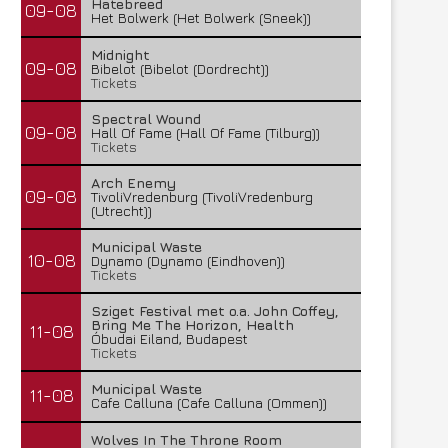
Hatebreed
09-08
Het Bolwerk (Het Bolwerk (Sneek))
Midnight
09-08
Bibelot (Bibelot (Dordrecht))
Tickets
Spectral Wound
09-08
Hall Of Fame (Hall Of Fame (Tilburg))
Tickets
Arch Enemy
09-08
TivoliVredenburg (TivoliVredenburg
(Utrecht))
Municipal Waste
10-08
Dynamo (Dynamo (Eindhoven))
Tickets
Sziget Festival met o.a. John Coffey,
Bring Me The Horizon, Health
11-08
Óbudai Eiland, Budapest
Tickets
Municipal Waste
11-08
Cafe Calluna (Cafe Calluna (Ommen))
Wolves In The Throne Room