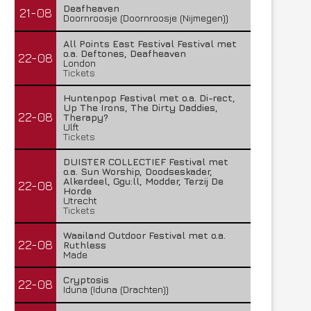
Deafheaven
21-08
Doornroosje (Doornroosje (Nijmegen))
All Points East Festival Festival met
o.a. Deftones, Deafheaven
22-08
London
Tickets
Huntenpop Festival met o.a. Di-rect,
Up The Irons, The Dirty Daddies,
22-08
Therapy?
Ulft
Tickets
DUISTER COLLECTIEF Festival met
o.a. Sun Worship, Doodseskader,
Alkerdeel, Ggu:ll, Modder, Terzij De
22-08
Horde
Utrecht
Tickets
Waailand Outdoor Festival met o.a.
22-08
Ruthless
Made
Cryptosis
22-08
Iduna (Iduna (Drachten))