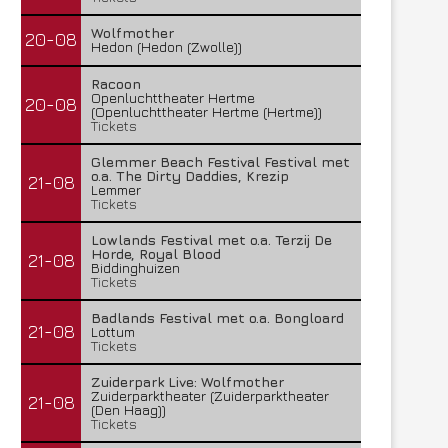
Wolfmother
20-08
Hedon (Hedon (Zwolle))
Racoon
Openluchttheater Hertme
20-08
(Openluchttheater Hertme (Hertme))
Tickets
Glemmer Beach Festival Festival met
o.a. The Dirty Daddies, Krezip
21-08
Lemmer
Tickets
Lowlands Festival met o.a. Terzij De
Horde, Royal Blood
21-08
Biddinghuizen
Tickets
Badlands Festival met o.a. Bongloard
21-08
Lottum
Tickets
Zuiderpark Live: Wolfmother
Zuiderparktheater (Zuiderparktheater
21-08
(Den Haag))
Tickets