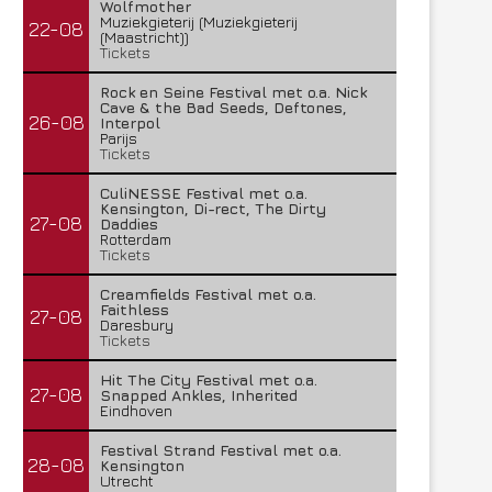
Wolfmother
Muziekgieterij (Muziekgieterij
22-08
(Maastricht))
Tickets
Rock en Seine Festival met o.a. Nick
Cave & the Bad Seeds, Deftones,
26-08
Interpol
Parijs
Tickets
CuliNESSE Festival met o.a.
Kensington, Di-rect, The Dirty
27-08
Daddies
Rotterdam
Tickets
Creamfields Festival met o.a.
Faithless
27-08
Daresbury
Tickets
Hit The City Festival met o.a.
27-08
Snapped Ankles, Inherited
Eindhoven
Festival Strand Festival met o.a.
28-08
Kensington
Utrecht