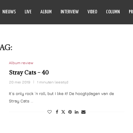
NIEUWS
LIVE
ALBUM
INTERVIEW
VIDEO
COLUMN
PR
AG:
40
Album review
Stray Cats – 40
20 mei 2019
1 minuten leestijd
It’s only rock ’n roll, but I like it! De hoogtijdagen van de
Stray Cats …