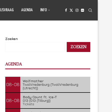
IJSVRAAG
AGENDA
INFO
Zoeken
ZOEKEN
AGENDA
Wolfmother
08-08
TivoliVredenburg (TivoliVredenburg
(Utrecht))
Body Count ft. Ice-T
08-08
013 (013 (Tilburg))
Tickets