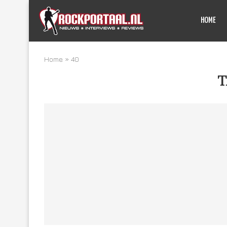
HOME
Home
»
40
T