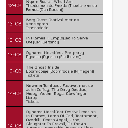
Ntjam Rosie - Who I Am
12-08
Theater aan de Parade (Theater aan de
Parade (Den Bosch))
Berg Feest Festival met o.a.
13-08
Kensington
Tessenderlo
In Flames + Employed To Serve
13-08
OM (OM (Seraing))
Dynamo Metalfest Pre-party
13-08
Dynamo (Dynamo (Eindhoven))
The Ghost Inside
13-08
Doornroosje (Doornroosje (Nijmegen))
Tickets
Nirwana Tuinfeest Festival met o.a.
John Coffey, The Dirty Daddies,
14-08
Hiqpy, Wodan Boys, Clawfinger
Lierop
Tickets
Dynamo MetalFest Festival met o.a.
In Flames, Lamb Of God, Testament,
Overkill, Death Angel, Urne,
Slaughter To Prevail, Fit For An
14-08
Autopsy, Amorphis, Insanity Alert,