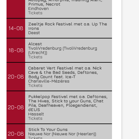
Primus, Necrot
Eindhoven
Tickets
Zeeltje Rock Festival met o.a. Up The
14-08
Irons
Deest
Alcest
TivoliVredenburg (TivoliVredenburg
18-08
(Utrecht))
Tickets
Cabaret Vert Festival met o.a. Nick
Cave & the Bad Seeds, Deftones,
20-08
Body Count feat. Ice-T
Charleville-Mézières
Tickets
Pukkelpop Festival met o.a. Deftones,
The Hives, Stick to your Guns, Chat
Pile, Deafheaven, Ploegendienst,
20-08
dEUS
Hasselt
Tickets
Stick To Your Guns
20-08
Nieuwe Nor (Nieuwe Nor (Heerlen))
Tickets