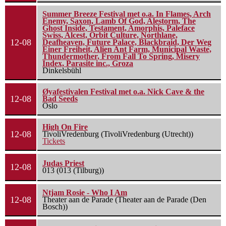
Summer Breeze Festival met o.a. In Flames, Arch
Enemy, Saxon, Lamb Of God, Alestorm, The
Ghost Inside, Testament, Amorphis, Paleface
Swiss, Alcest, Orbit Culture, Northlane,
12-08
Deafheaven, Future Palace, Blackbraid, Der Weg
Einer Freiheit, Alien Ant Farm, Municipal Waste,
Thundermother, From Fall To Spring, Misery
Index, Parasite inc., Groza
Dinkelsbühl
Øyafestivalen Festival met o.a. Nick Cave & the
12-08
Bad Seeds
Oslo
High On Fire
12-08
TivoliVredenburg (TivoliVredenburg (Utrecht))
Tickets
Judas Priest
12-08
013 (013 (Tilburg))
Ntjam Rosie - Who I Am
12-08
Theater aan de Parade (Theater aan de Parade (Den
Bosch))