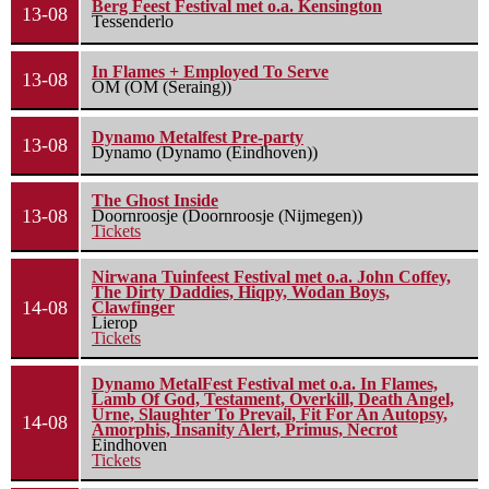
Berg Feest Festival met o.a. Kensington
13-08
Tessenderlo
In Flames + Employed To Serve
13-08
OM (OM (Seraing))
Dynamo Metalfest Pre-party
13-08
Dynamo (Dynamo (Eindhoven))
The Ghost Inside
13-08
Doornroosje (Doornroosje (Nijmegen))
Tickets
Nirwana Tuinfeest Festival met o.a. John Coffey,
The Dirty Daddies, Hiqpy, Wodan Boys,
14-08
Clawfinger
Lierop
Tickets
Dynamo MetalFest Festival met o.a. In Flames,
Lamb Of God, Testament, Overkill, Death Angel,
Urne, Slaughter To Prevail, Fit For An Autopsy,
14-08
Amorphis, Insanity Alert, Primus, Necrot
Eindhoven
Tickets