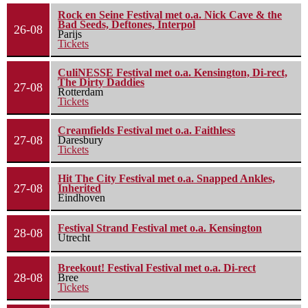
Rock en Seine Festival met o.a. Nick Cave & the
Bad Seeds, Deftones, Interpol
26-08
Parijs
Tickets
CuliNESSE Festival met o.a. Kensington, Di-rect,
The Dirty Daddies
27-08
Rotterdam
Tickets
Creamfields Festival met o.a. Faithless
27-08
Daresbury
Tickets
Hit The City Festival met o.a. Snapped Ankles,
27-08
Inherited
Eindhoven
Festival Strand Festival met o.a. Kensington
28-08
Utrecht
Breekout! Festival Festival met o.a. Di-rect
28-08
Bree
Tickets