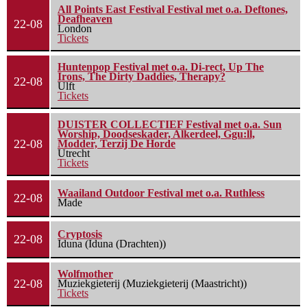
All Points East Festival Festival met o.a. Deftones,
Deafheaven
22-08
London
Tickets
Huntenpop Festival met o.a. Di-rect, Up The
Irons, The Dirty Daddies, Therapy?
22-08
Ulft
Tickets
DUISTER COLLECTIEF Festival met o.a. Sun
Worship, Doodseskader, Alkerdeel, Ggu:ll,
22-08
Modder, Terzij De Horde
Utrecht
Tickets
Waailand Outdoor Festival met o.a. Ruthless
22-08
Made
Cryptosis
22-08
Iduna (Iduna (Drachten))
Wolfmother
22-08
Muziekgieterij (Muziekgieterij (Maastricht))
Tickets