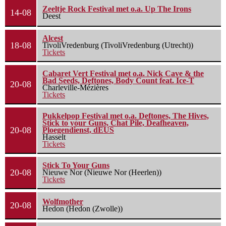
Zeeltje Rock Festival met o.a. Up The Irons
14-08
Deest
Alcest
18-08
TivoliVredenburg (TivoliVredenburg (Utrecht))
Tickets
Cabaret Vert Festival met o.a. Nick Cave & the
Bad Seeds, Deftones, Body Count feat. Ice-T
20-08
Charleville-Mézières
Tickets
Pukkelpop Festival met o.a. Deftones, The Hives,
Stick to your Guns, Chat Pile, Deafheaven,
20-08
Ploegendienst, dEUS
Hasselt
Tickets
Stick To Your Guns
20-08
Nieuwe Nor (Nieuwe Nor (Heerlen))
Tickets
Wolfmother
20-08
Hedon (Hedon (Zwolle))