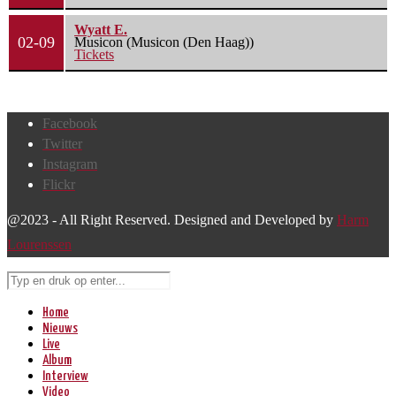
Wyatt E.
02-09
Musicon (Musicon (Den Haag))
Tickets
Facebook
Twitter
Instagram
Flickr
@2023 - All Right Reserved. Designed and Developed by
Harm
Lourenssen
Home
Nieuws
Live
Album
Interview
Video