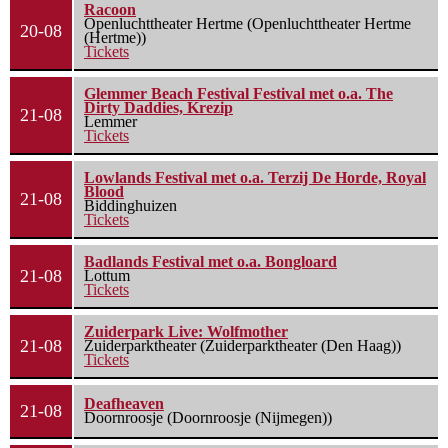
Racoon
Openluchttheater Hertme (Openluchttheater Hertme
20-08
(Hertme))
Tickets
Glemmer Beach Festival Festival met o.a. The
Dirty Daddies, Krezip
21-08
Lemmer
Tickets
Lowlands Festival met o.a. Terzij De Horde, Royal
Blood
21-08
Biddinghuizen
Tickets
Badlands Festival met o.a. Bongloard
21-08
Lottum
Tickets
Zuiderpark Live: Wolfmother
21-08
Zuiderparktheater (Zuiderparktheater (Den Haag))
Tickets
Deafheaven
21-08
Doornroosje (Doornroosje (Nijmegen))