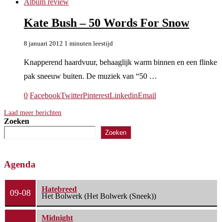
Album review
Kate Bush – 50 Words For Snow
8 januari 2012
1 minuten leestijd
Knapperend haardvuur, behaaglijk warm binnen en een flinke
pak sneeuw buiten. De muziek van “50 …
0
Facebook
Twitter
Pinterest
Linkedin
Email
Laad meer berichten
Zoeken
Zoeken
Agenda
Hatebreed
09-08
Het Bolwerk (Het Bolwerk (Sneek))
Midnight