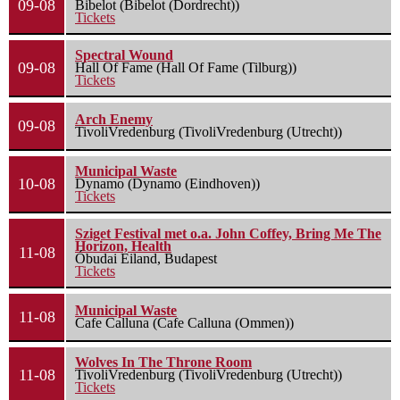
09-08
Bibelot (Bibelot (Dordrecht))
Tickets
Spectral Wound
09-08
Hall Of Fame (Hall Of Fame (Tilburg))
Tickets
Arch Enemy
09-08
TivoliVredenburg (TivoliVredenburg (Utrecht))
Municipal Waste
10-08
Dynamo (Dynamo (Eindhoven))
Tickets
Sziget Festival met o.a. John Coffey, Bring Me The
Horizon, Health
11-08
Óbudai Eiland, Budapest
Tickets
Municipal Waste
11-08
Cafe Calluna (Cafe Calluna (Ommen))
Wolves In The Throne Room
11-08
TivoliVredenburg (TivoliVredenburg (Utrecht))
Tickets