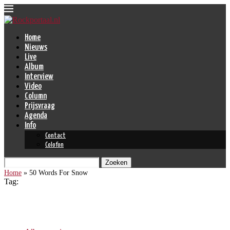
Home
Nieuws
Live
Album
Interview
Video
Column
Prijsvraag
Agenda
Info
Contact
Colofon
Zoeken
Home
»
50 Words For Snow
Tag:
50 Words For Snow