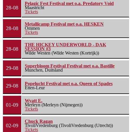
Pelagic Fest Festival met o.a. Predatory Void
28-08
Maastricht
Tickets
Metallicamp Festival met o.a. HESKEN
28-08
Ommen
Tickets
THE HICKEY UNDERWORLD - DAK
28-08
SESSION #3
Wilde Westen (Wilde Westen (Kortrijk))
Superbloom Festival Festival met o.a. Bastille
29-08
Munchen, Duitsland
Popelucht Festival met o.a. Queen of Spades
29-08
Etten-Leur
Wyatt E.
01-09
Merleyn (Merleyn (Nijmegen))
Tickets
Chuck Ragan
02-09
TivoliVredenburg (TivoliVredenburg (Utrecht))
Tickets