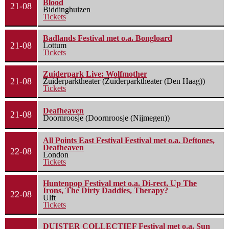
Blood
21-08
Biddinghuizen
Tickets
Badlands Festival met o.a. Bongloard
21-08
Lottum
Tickets
Zuiderpark Live: Wolfmother
21-08
Zuiderparktheater (Zuiderparktheater (Den Haag))
Tickets
Deafheaven
21-08
Doornroosje (Doornroosje (Nijmegen))
All Points East Festival Festival met o.a. Deftones,
Deafheaven
22-08
London
Tickets
Huntenpop Festival met o.a. Di-rect, Up The
Irons, The Dirty Daddies, Therapy?
22-08
Ulft
Tickets
DUISTER COLLECTIEF Festival met o.a. Sun