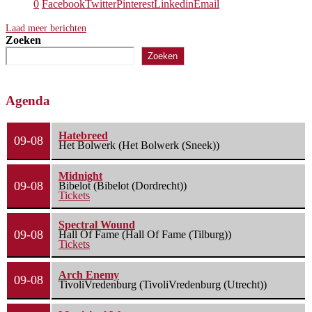
0
Facebook
Twitter
Pinterest
Linkedin
Email
Laad meer berichten
Zoeken
Zoeken
Agenda
Hatebreed
09-08
Het Bolwerk (Het Bolwerk (Sneek))
Midnight
09-08
Bibelot (Bibelot (Dordrecht))
Tickets
Spectral Wound
09-08
Hall Of Fame (Hall Of Fame (Tilburg))
Tickets
Arch Enemy
09-08
TivoliVredenburg (TivoliVredenburg (Utrecht))