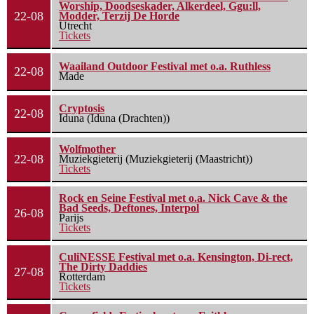
Worship, Doodseskader, Alkerdeel, Ggu:ll,
22-08
Modder, Terzij De Horde
Utrecht
Tickets
Waailand Outdoor Festival met o.a. Ruthless
22-08
Made
Cryptosis
22-08
Iduna (Iduna (Drachten))
Wolfmother
22-08
Muziekgieterij (Muziekgieterij (Maastricht))
Tickets
Rock en Seine Festival met o.a. Nick Cave & the
Bad Seeds, Deftones, Interpol
26-08
Parijs
Tickets
CuliNESSE Festival met o.a. Kensington, Di-rect,
The Dirty Daddies
27-08
Rotterdam
Tickets