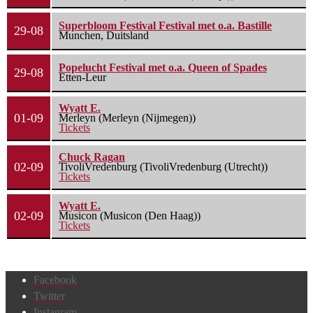
Superbloom Festival Festival met o.a. Bastille
29-08
Munchen, Duitsland
Popelucht Festival met o.a. Queen of Spades
29-08
Etten-Leur
Wyatt E.
01-09
Merleyn (Merleyn (Nijmegen))
Tickets
Chuck Ragan
02-09
TivoliVredenburg (TivoliVredenburg (Utrecht))
Tickets
Wyatt E.
02-09
Musicon (Musicon (Den Haag))
Tickets
Facebook
Twitter
Instagram