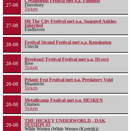
Creamfields Festival met o.a. Faithless
27-08
Daresbury
Tickets
Hit The City Festival met o.a. Snapped Ankles,
27-08
Inherited
Eindhoven
Festival Strand Festival met o.a. Kensington
28-08
Utrecht
Breekout! Festival Festival met o.a. Di-rect
28-08
Bree
Tickets
Pelagic Fest Festival met o.a. Predatory Void
28-08
Maastricht
Tickets
Metallicamp Festival met o.a. HESKEN
28-08
Ommen
Tickets
THE HICKEY UNDERWORLD - DAK
28-08
SESSION #3
Wilde Westen (Wilde Westen (Kortrijk))