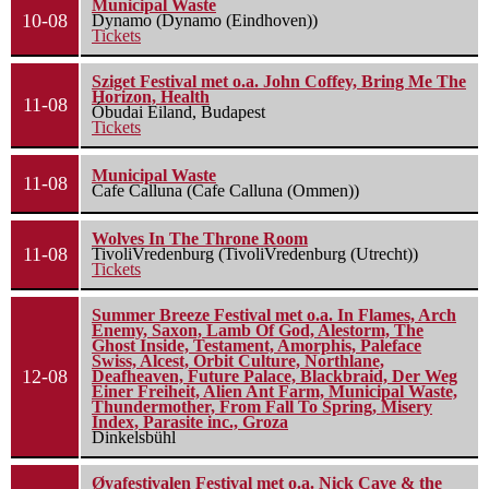
Municipal Waste
10-08
Dynamo (Dynamo (Eindhoven))
Tickets
Sziget Festival met o.a. John Coffey, Bring Me The
Horizon, Health
11-08
Óbudai Eiland, Budapest
Tickets
Municipal Waste
11-08
Cafe Calluna (Cafe Calluna (Ommen))
Wolves In The Throne Room
11-08
TivoliVredenburg (TivoliVredenburg (Utrecht))
Tickets
Summer Breeze Festival met o.a. In Flames, Arch
Enemy, Saxon, Lamb Of God, Alestorm, The
Ghost Inside, Testament, Amorphis, Paleface
Swiss, Alcest, Orbit Culture, Northlane,
12-08
Deafheaven, Future Palace, Blackbraid, Der Weg
Einer Freiheit, Alien Ant Farm, Municipal Waste,
Thundermother, From Fall To Spring, Misery
Index, Parasite inc., Groza
Dinkelsbühl
Øyafestivalen Festival met o.a. Nick Cave & the