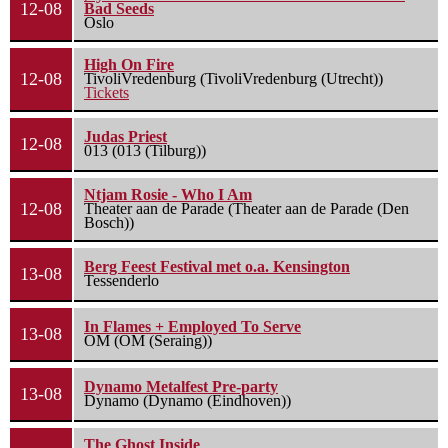
12-08
Bad Seeds
Oslo
High On Fire
12-08
TivoliVredenburg (TivoliVredenburg (Utrecht))
Tickets
Judas Priest
12-08
013 (013 (Tilburg))
Ntjam Rosie - Who I Am
12-08
Theater aan de Parade (Theater aan de Parade (Den
Bosch))
Berg Feest Festival met o.a. Kensington
13-08
Tessenderlo
In Flames + Employed To Serve
13-08
OM (OM (Seraing))
Dynamo Metalfest Pre-party
13-08
Dynamo (Dynamo (Eindhoven))
The Ghost Inside