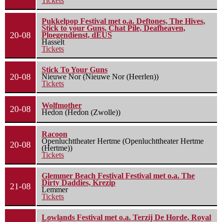
Tickets
Pukkelpop Festival met o.a. Deftones, The Hives,
Stick to your Guns, Chat Pile, Deafheaven,
20-08
Ploegendienst, dEUS
Hasselt
Tickets
Stick To Your Guns
20-08
Nieuwe Nor (Nieuwe Nor (Heerlen))
Tickets
Wolfmother
20-08
Hedon (Hedon (Zwolle))
Racoon
Openluchttheater Hertme (Openluchttheater Hertme
20-08
(Hertme))
Tickets
Glemmer Beach Festival Festival met o.a. The
Dirty Daddies, Krezip
21-08
Lemmer
Tickets
Lowlands Festival met o.a. Terzij De Horde, Royal