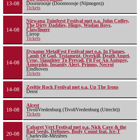
13-08
Doornroosje (Doornroosje (Nijmegen))
Tickets
Nirwana Tuinfeest Festival met o.a. John Coffey,
The Dirty Daddies, Hiqpy, Wodan Boys,
14-08
Clawfinger
Lierop
Tickets
Dynamo MetalFest Festival met o.a. In Flames,
Lamb Of God, Testament, Overkill, Death Angel,
Urne, Slaughter To Prevail, Fit For An Autopsy,
14-08
Amorphis, Insanity Alert, Primus, Necrot
Eindhoven
Tickets
Zeeltje Rock Festival met o.a. Up The Irons
14-08
Deest
Alcest
18-08
TivoliVredenburg (TivoliVredenburg (Utrecht))
Tickets
Cabaret Vert Festival met o.a. Nick Cave & the
Bad Seeds, Deftones, Body Count feat. Ice-T
20-08
Charleville-Mézières