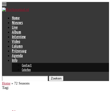
Home
Nieuws
Live
Album
Interview
Video
Column
Prijsvraag
Agenda
Info
Contact
Colofon
Zoeken
Home
»
72 Seasons
Tag:
72 Seasons