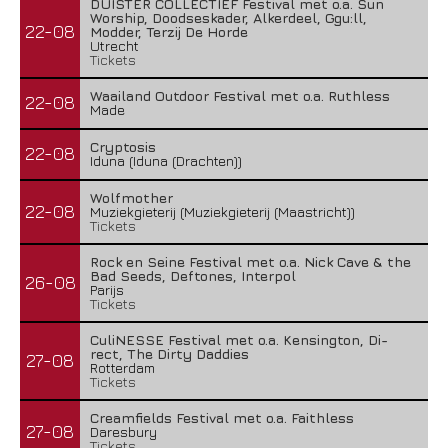
DUISTER COLLECTIEF Festival met o.a. Sun
Worship, Doodseskader, Alkerdeel, Ggu:ll,
22-08
Modder, Terzij De Horde
Utrecht
Tickets
Waailand Outdoor Festival met o.a. Ruthless
22-08
Made
Cryptosis
22-08
Iduna (Iduna (Drachten))
Wolfmother
22-08
Muziekgieterij (Muziekgieterij (Maastricht))
Tickets
Rock en Seine Festival met o.a. Nick Cave & the
Bad Seeds, Deftones, Interpol
26-08
Parijs
Tickets
CuliNESSE Festival met o.a. Kensington, Di-
rect, The Dirty Daddies
27-08
Rotterdam
Tickets
Creamfields Festival met o.a. Faithless
27-08
Daresbury
Tickets