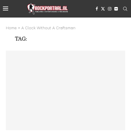
Home
»
A Clock Without A Craftsman
TAG:
A CLOCK WITHOUT A CRAFTSMAN