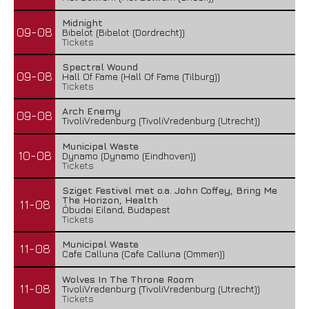
Midnight
09-08
Bibelot (Bibelot (Dordrecht))
Tickets
Spectral Wound
09-08
Hall Of Fame (Hall Of Fame (Tilburg))
Tickets
Arch Enemy
09-08
TivoliVredenburg (TivoliVredenburg (Utrecht))
Municipal Waste
10-08
Dynamo (Dynamo (Eindhoven))
Tickets
Sziget Festival met o.a. John Coffey, Bring Me
The Horizon, Health
11-08
Óbudai Eiland, Budapest
Tickets
Municipal Waste
11-08
Cafe Calluna (Cafe Calluna (Ommen))
Wolves In The Throne Room
11-08
TivoliVredenburg (TivoliVredenburg (Utrecht))
Tickets