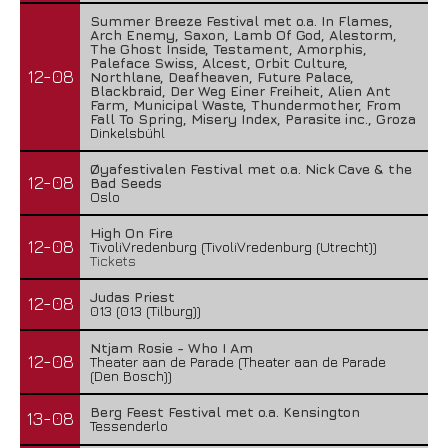
Summer Breeze Festival met o.a. In Flames,
Arch Enemy, Saxon, Lamb Of God, Alestorm,
The Ghost Inside, Testament, Amorphis,
Paleface Swiss, Alcest, Orbit Culture,
12-08
Northlane, Deafheaven, Future Palace,
Blackbraid, Der Weg Einer Freiheit, Alien Ant
Farm, Municipal Waste, Thundermother, From
Fall To Spring, Misery Index, Parasite inc., Groza
Dinkelsbühl
Øyafestivalen Festival met o.a. Nick Cave & the
12-08
Bad Seeds
Oslo
High On Fire
12-08
TivoliVredenburg (TivoliVredenburg (Utrecht))
Tickets
Judas Priest
12-08
013 (013 (Tilburg))
Ntjam Rosie - Who I Am
12-08
Theater aan de Parade (Theater aan de Parade
(Den Bosch))
Berg Feest Festival met o.a. Kensington
13-08
Tessenderlo