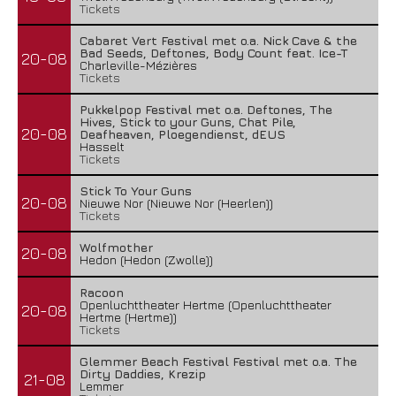
Tickets
Cabaret Vert Festival met o.a. Nick Cave & the
Bad Seeds, Deftones, Body Count feat. Ice-T
20-08
Charleville-Mézières
Tickets
Pukkelpop Festival met o.a. Deftones, The
Hives, Stick to your Guns, Chat Pile,
20-08
Deafheaven, Ploegendienst, dEUS
Hasselt
Tickets
Stick To Your Guns
20-08
Nieuwe Nor (Nieuwe Nor (Heerlen))
Tickets
Wolfmother
20-08
Hedon (Hedon (Zwolle))
Racoon
Openluchttheater Hertme (Openluchttheater
20-08
Hertme (Hertme))
Tickets
Glemmer Beach Festival Festival met o.a. The
Dirty Daddies, Krezip
21-08
Lemmer