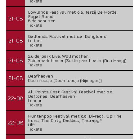
Tickets
Lowlands Festival met o.a. Terzij De Horde,
Royal Blood
21-08
Biddinghuizen
Tickets
Badlands Festival met o.a. Bongloard
21-08
Lottum
Tickets
Zuiderpark Live: Wolfmother
21-08
Zuiderparktheater (Zuiderparktheater (Den Haag))
Tickets
Deafheaven
21-08
Doornroosje (Doornroosje (Nijmegen))
All Points East Festival Festival met o.a.
Deftones, Deafheaven
22-08
London
Tickets
Huntenpop Festival met o.a. Di-rect, Up The
Irons, The Dirty Daddies, Therapy?
22-08
Ulft
Tickets