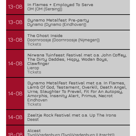
In Flames + Employed To Serve
13-08
OM (OM (Seraing))
Dynamo Metalfest Pre-party
13-08
Dynamo (Dynamo (Eindhoven))
The Ghost Inside
13-08
Doornroosje (Doornroosje (Nijmegen))
Tickets
Nirwana Tuinfeest Festival met o.a. John Coffey,
The Dirty Daddies, Hiqpy, Wodan Boys,
14-08
Clawfinger
Lierop
Tickets
Dynamo MetalFest Festival met o.a. In Flames,
Lamb Of God, Testament, Overkill, Death Angel,
Urne, Slaughter To Prevail, Fit For An Autopsy,
14-08
Amorphis, Insanity Alert, Primus, Necrot
Eindhoven
Tickets
Zeeltje Rock Festival met o.a. Up The Irons
14-08
Deest
Alcest
18-08
TivoliVredenburg (TivoliVredenburg (Utrecht))