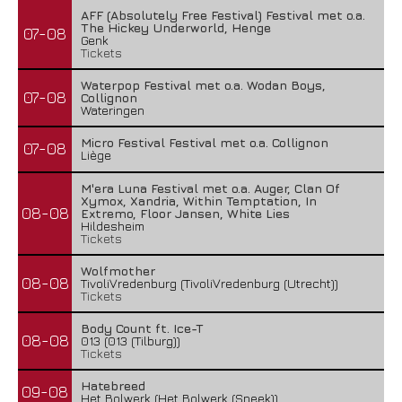
AFF (Absolutely Free Festival) Festival met o.a.
The Hickey Underworld, Henge
07-08
Genk
Tickets
Waterpop Festival met o.a. Wodan Boys,
07-08
Collignon
Wateringen
Micro Festival Festival met o.a. Collignon
07-08
Liège
M'era Luna Festival met o.a. Auger, Clan Of
Xymox, Xandria, Within Temptation, In
08-08
Extremo, Floor Jansen, White Lies
Hildesheim
Tickets
Wolfmother
08-08
TivoliVredenburg (TivoliVredenburg (Utrecht))
Tickets
Body Count ft. Ice-T
08-08
013 (013 (Tilburg))
Tickets
Hatebreed
09-08
Het Bolwerk (Het Bolwerk (Sneek))