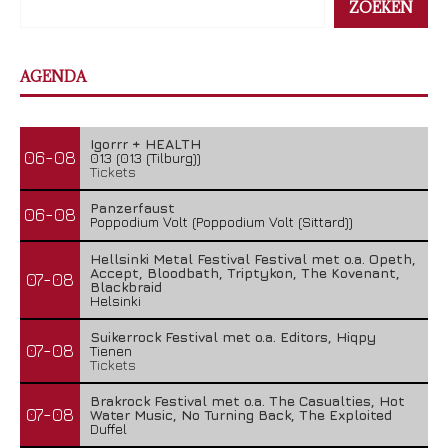
ZOEKEN
AGENDA
Igorrr + HEALTH
06-08
013 (013 (Tilburg))
Tickets
Panzerfaust
06-08
Poppodium Volt (Poppodium Volt (Sittard))
Hellsinki Metal Festival Festival met o.a. Opeth,
Accept, Bloodbath, Triptykon, The Kovenant,
07-08
Blackbraid
Helsinki
Suikerrock Festival met o.a. Editors, Hiqpy
07-08
Tienen
Tickets
Brakrock Festival met o.a. The Casualties, Hot
07-08
Water Music, No Turning Back, The Exploited
Duffel