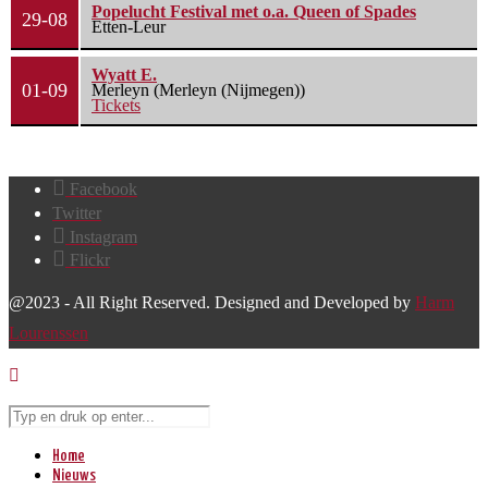
Popelucht Festival met o.a. Queen of Spades
29-08
Etten-Leur
Wyatt E.
01-09
Merleyn (Merleyn (Nijmegen))
Tickets
Facebook
Twitter
Instagram
Flickr
@2023 - All Right Reserved. Designed and Developed by
Harm
Lourenssen
Home
Nieuws