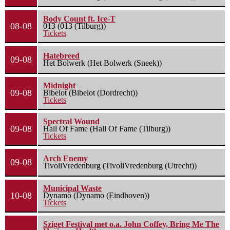
Body Count ft. Ice-T
08-08
013 (013 (Tilburg))
Tickets
Hatebreed
09-08
Het Bolwerk (Het Bolwerk (Sneek))
Midnight
09-08
Bibelot (Bibelot (Dordrecht))
Tickets
Spectral Wound
09-08
Hall Of Fame (Hall Of Fame (Tilburg))
Tickets
Arch Enemy
09-08
TivoliVredenburg (TivoliVredenburg (Utrecht))
Municipal Waste
10-08
Dynamo (Dynamo (Eindhoven))
Tickets
Sziget Festival met o.a. John Coffey, Bring Me The