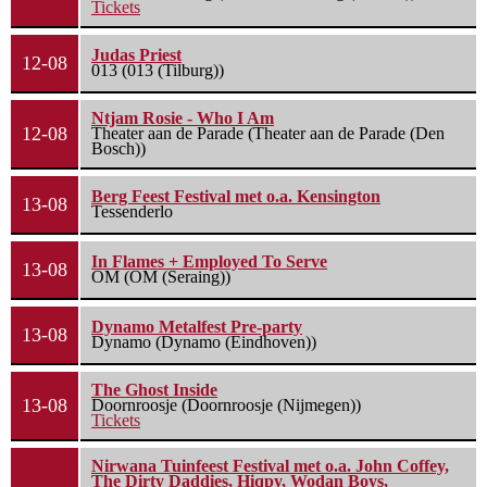
Tickets
Judas Priest
12-08
013 (013 (Tilburg))
Ntjam Rosie - Who I Am
12-08
Theater aan de Parade (Theater aan de Parade (Den
Bosch))
Berg Feest Festival met o.a. Kensington
13-08
Tessenderlo
In Flames + Employed To Serve
13-08
OM (OM (Seraing))
Dynamo Metalfest Pre-party
13-08
Dynamo (Dynamo (Eindhoven))
The Ghost Inside
13-08
Doornroosje (Doornroosje (Nijmegen))
Tickets
Nirwana Tuinfeest Festival met o.a. John Coffey,
The Dirty Daddies, Hiqpy, Wodan Boys,