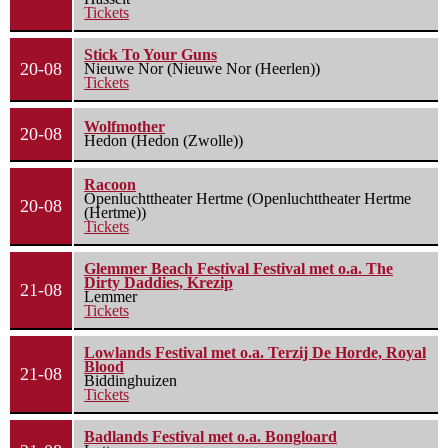
Tickets
Stick To Your Guns
20-08
Nieuwe Nor (Nieuwe Nor (Heerlen))
Tickets
Wolfmother
20-08
Hedon (Hedon (Zwolle))
Racoon
Openluchttheater Hertme (Openluchttheater Hertme
20-08
(Hertme))
Tickets
Glemmer Beach Festival Festival met o.a. The
Dirty Daddies, Krezip
21-08
Lemmer
Tickets
Lowlands Festival met o.a. Terzij De Horde, Royal
Blood
21-08
Biddinghuizen
Tickets
Badlands Festival met o.a. Bongloard