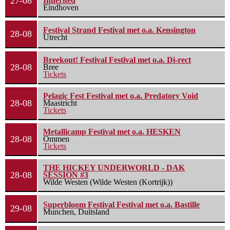
27-08
Inherited
Eindhoven
Festival Strand Festival met o.a. Kensington
28-08
Utrecht
Breekout! Festival Festival met o.a. Di-rect
28-08
Bree
Tickets
Pelagic Fest Festival met o.a. Predatory Void
28-08
Maastricht
Tickets
Metallicamp Festival met o.a. HESKEN
28-08
Ommen
Tickets
THE HICKEY UNDERWORLD - DAK
28-08
SESSION #3
Wilde Westen (Wilde Westen (Kortrijk))
Superbloom Festival Festival met o.a. Bastille
29-08
Munchen, Duitsland