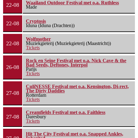
Waailand Outdoor Festival met o.a. Ruthless
22-08
Made
Cryptosis
22-08
Iduna (Iduna (Drachten))
Wolfmother
22-08
Muziekgieterij (Muziekgieterij (Maastricht))
Tickets
Rock en Seine Festival met o.a. Nick Cave & the
Bad Seeds, Deftones, Interpol
26-08
Parijs
Tickets
CuliNESSE Festival met o.a. Kensington, Di-rect,
The Dirty Daddies
27-08
Rotterdam
Tickets
Creamfields Festival met o.a. Faithless
27-08
Daresbury
Tickets
Hit The City Festival met o.a. Snapped Ankles,