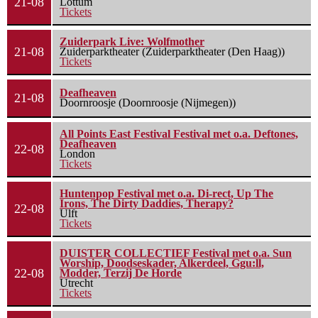
21-08
Lottum
Tickets
Zuiderpark Live: Wolfmother
21-08
Zuiderparktheater (Zuiderparktheater (Den Haag))
Tickets
Deafheaven
21-08
Doornroosje (Doornroosje (Nijmegen))
All Points East Festival Festival met o.a. Deftones,
Deafheaven
22-08
London
Tickets
Huntenpop Festival met o.a. Di-rect, Up The
Irons, The Dirty Daddies, Therapy?
22-08
Ulft
Tickets
DUISTER COLLECTIEF Festival met o.a. Sun
Worship, Doodseskader, Alkerdeel, Ggu:ll,
22-08
Modder, Terzij De Horde
Utrecht
Tickets