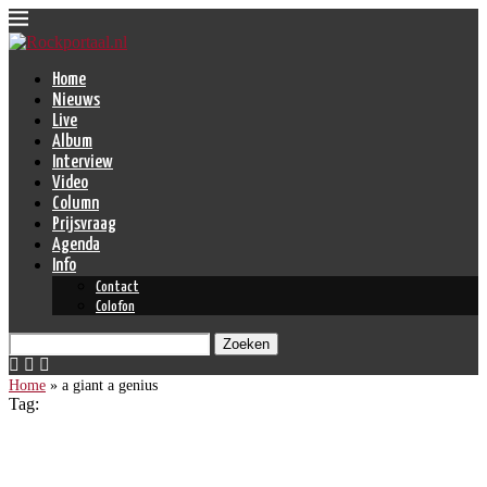
Home
Nieuws
Live
Album
Interview
Video
Column
Prijsvraag
Agenda
Info
Contact
Colofon
Zoeken
Home
»
a giant a genius
Tag:
a giant a genius