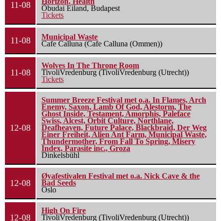
Horizon, Health
11-08
Óbudai Eiland, Budapest
Tickets
Municipal Waste
11-08
Cafe Calluna (Cafe Calluna (Ommen))
Wolves In The Throne Room
11-08
TivoliVredenburg (TivoliVredenburg (Utrecht))
Tickets
Summer Breeze Festival met o.a. In Flames, Arch
Enemy, Saxon, Lamb Of God, Alestorm, The
Ghost Inside, Testament, Amorphis, Paleface
Swiss, Alcest, Orbit Culture, Northlane,
12-08
Deafheaven, Future Palace, Blackbraid, Der Weg
Einer Freiheit, Alien Ant Farm, Municipal Waste,
Thundermother, From Fall To Spring, Misery
Index, Parasite inc., Groza
Dinkelsbühl
Øyafestivalen Festival met o.a. Nick Cave & the
12-08
Bad Seeds
Oslo
High On Fire
12-08
TivoliVredenburg (TivoliVredenburg (Utrecht))