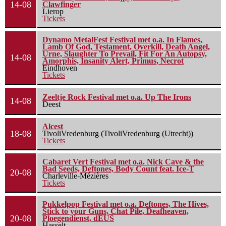
14-08
Clawfinger
Lierop
Tickets
Dynamo MetalFest Festival met o.a. In Flames,
Lamb Of God, Testament, Overkill, Death Angel,
Urne, Slaughter To Prevail, Fit For An Autopsy,
14-08
Amorphis, Insanity Alert, Primus, Necrot
Eindhoven
Tickets
Zeeltje Rock Festival met o.a. Up The Irons
14-08
Deest
Alcest
18-08
TivoliVredenburg (TivoliVredenburg (Utrecht))
Tickets
Cabaret Vert Festival met o.a. Nick Cave & the
Bad Seeds, Deftones, Body Count feat. Ice-T
20-08
Charleville-Mézières
Tickets
Pukkelpop Festival met o.a. Deftones, The Hives,
Stick to your Guns, Chat Pile, Deafheaven,
20-08
Ploegendienst, dEUS
Hasselt