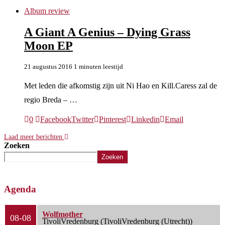
Album review
A Giant A Genius – Dying Grass
Moon EP
21 augustus 2016
1 minuten leestijd
Met leden die afkomstig zijn uit Ni Hao en Kill.Caress zal de
regio Breda – …
0
Facebook
Twitter
Pinterest
Linkedin
Email
Laad meer berichten
Zoeken
Zoeken
Agenda
Wolfmother
08-08
TivoliVredenburg (TivoliVredenburg (Utrecht))