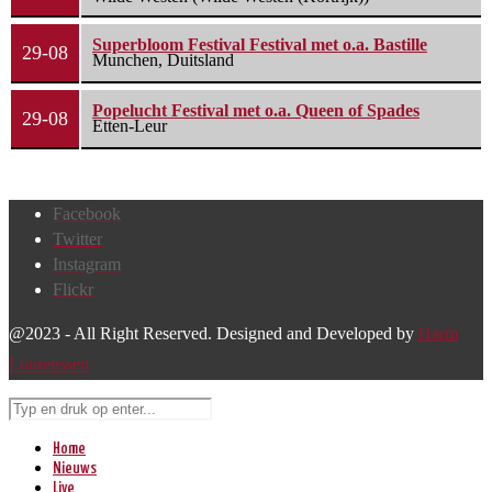
Superbloom Festival Festival met o.a. Bastille
29-08
Munchen, Duitsland
Popelucht Festival met o.a. Queen of Spades
29-08
Etten-Leur
Facebook
Twitter
Instagram
Flickr
@2023 - All Right Reserved. Designed and Developed by
Harm
Lourenssen
Home
Nieuws
Live