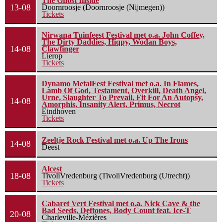
The Ghost Inside
13-08
Doornroosje (Doornroosje (Nijmegen))
Tickets
Nirwana Tuinfeest Festival met o.a. John Coffey,
The Dirty Daddies, Hiqpy, Wodan Boys,
14-08
Clawfinger
Lierop
Tickets
Dynamo MetalFest Festival met o.a. In Flames,
Lamb Of God, Testament, Overkill, Death Angel,
Urne, Slaughter To Prevail, Fit For An Autopsy,
14-08
Amorphis, Insanity Alert, Primus, Necrot
Eindhoven
Tickets
Zeeltje Rock Festival met o.a. Up The Irons
14-08
Deest
Alcest
18-08
TivoliVredenburg (TivoliVredenburg (Utrecht))
Tickets
Cabaret Vert Festival met o.a. Nick Cave & the
Bad Seeds, Deftones, Body Count feat. Ice-T
20-08
Charleville-Mézières