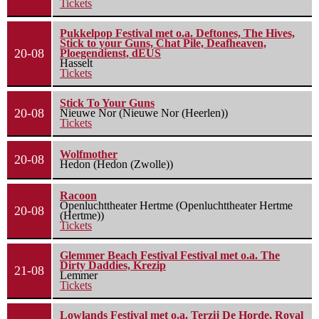
Tickets
Pukkelpop Festival met o.a. Deftones, The Hives,
Stick to your Guns, Chat Pile, Deafheaven,
20-08
Ploegendienst, dEUS
Hasselt
Tickets
Stick To Your Guns
20-08
Nieuwe Nor (Nieuwe Nor (Heerlen))
Tickets
Wolfmother
20-08
Hedon (Hedon (Zwolle))
Racoon
Openluchttheater Hertme (Openluchttheater Hertme
20-08
(Hertme))
Tickets
Glemmer Beach Festival Festival met o.a. The
Dirty Daddies, Krezip
21-08
Lemmer
Tickets
Lowlands Festival met o.a. Terzij De Horde, Royal