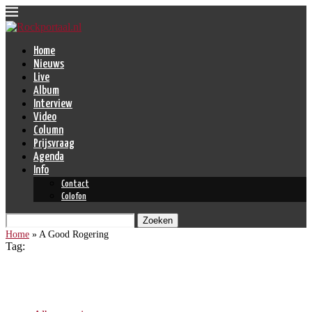
Home
Nieuws
Live
Album
Interview
Video
Column
Prijsvraag
Agenda
Info
Contact
Colofon
Zoeken
Home
»
A Good Rogering
Tag:
A Good Rogering