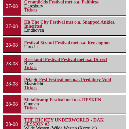
Creamfields Festival met o.a. Faithless
27-08
Daresbury
Tickets
Hit The City Festival met o.a. Snapped Ankles,
27-08
Inherited
Eindhoven
Festival Strand Festival met o.a. Kensington
28-08
Utrecht
Breekout! Festival Festival met o.a. Di-rect
28-08
Bree
Tickets
Pelagic Fest Festival met o.a. Predatory Void
28-08
Maastricht
Tickets
Metallicamp Festival met o.a. HESKEN
28-08
Ommen
Tickets
THE HICKEY UNDERWORLD - DAK
28-08
SESSION #3
Wilde Westen (Wilde Westen (Kortrijk))