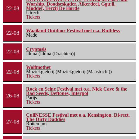
Worship, Doodseskader, Alkerdeel, Ggu:ll,
22-08
Modder, Terzij De Horde
Utrecht
Tickets
Waailand Outdoor Festival met o.a. Ruthless
22-08
Made
Cryptosis
22-08
Iduna (Iduna (Drachten))
Wolfmother
22-08
Muziekgieterij (Muziekgieterij (Maastricht))
Tickets
Rock en Seine Festival met o.a. Nick Cave & the
Bad Seeds, Deftones, Interpol
26-08
Parijs
Tickets
CuliNESSE Festival met o.a. Kensington, Di-rect,
The Dirty Daddies
27-08
Rotterdam
Tickets