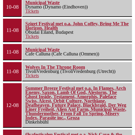
Municipal Waste
10-08
Dynamo (Dynamo (Eindhoven))
Tickets
Sziget Festival met o.a. John Coffey, Bring Me The
Horizon, Health
11-08
Óbudai Eiland, Budapest
Tickets
Municipal Waste
11-08
Cafe Calluna (Cafe Calluna (Ommen))
Wolves In The Throne Room
11-08
TivoliVredenburg (TivoliVredenburg (Utrecht))
Tickets
Summer Breeze Festival met o.a. In Flames, Arch
Enemy, Saxon, Lamb Of God, Alestorm, The
Ghost Inside, Testament, Amorphis, Paleface
Swiss, Alcest, Orbit Culture, Northlane,
12-08
Deafheaven, Future Palace, Blackbraid, Der Weg
Einer Freiheit, Alien Ant Farm, Municipal Waste,
Thundermother, From Fall To Spring, Misery
Index, Parasite inc., Groza
Dinkelsbühl
Øyafestivalen Festival met o.a. Nick Cave & the