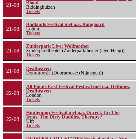
Blood
21-08
Biddinghuizen
Tickets
Badlands Festival met o.a. Bongloard
21-08
Lottum
Tickets
Zuiderpark Live: Wolfmother
21-08
Zuiderparktheater (Zuiderparktheater (Den Haag))
Tickets
Deafheaven
21-08
Doornroosje (Doornroosje (Nijmegen))
All Points East Festival Festival met o.a. Deftones,
Deafheaven
22-08
London
Tickets
Huntenpop Festival met o.a. Di-rect, Up The
Irons, The Dirty Daddies, Therapy?
22-08
Ulft
Tickets
DUISTER COLLECTIEF Festival met o.a. Sun