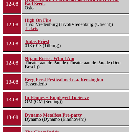
12-08
Bad Seeds
Oslo
High On Fire
12-08
TivoliVredenburg (TivoliVredenburg (Utrecht))
Tickets
Judas Priest
12-08
013 (013 (Tilburg))
Ntjam Rosie - Who I Am
12-08
Theater aan de Parade (Theater aan de Parade (Den
Bosch))
Berg Feest Festival met o.a. Kensington
13-08
Tessenderlo
In Flames + Employed To Serve
13-08
OM (OM (Seraing))
Dynamo Metalfest Pre-party
13-08
Dynamo (Dynamo (Eindhoven))