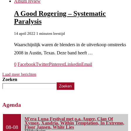
Album review
A Good Rogering – Systematic
Paralysis
14 april 2022
1 minuten leestijd
Waarschijnlijk waren de blenders in de uitverkoop omstreeks
2008 in Austin, Texas. Deze band heeft …
0
Facebook
Twitter
Pinterest
Linkedin
Email
Laad meer berichten
Zoeken
Zoeken
Agenda
M'era Luna Festival met o.a. Auger, Clan Of
Xymox, Xandria, Within Temptation, In Extremo,
08-08
Floor Jansen, White Lies