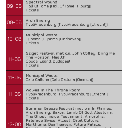
Spectral Wound
09-08
Hall Of Fame (Hall Of Fame (Tilburg))
Tickets
Arch Enemy
09-08
TivoliVredenburg (TivoliVredenburg (Utrecht))
Municipal Waste
10-08
Dynamo (Dynamo (Eindhoven))
Tickets
Sziget Festival met o.a. John Coffey, Bring Me
The Horizon, Health
11-08
Óbudai Eiland, Budapest
Tickets
Municipal Waste
11-08
Cafe Calluna (Cafe Calluna (Ommen))
Wolves In The Throne Room
11-08
TivoliVredenburg (TivoliVredenburg (Utrecht))
Tickets
Summer Breeze Festival met o.a. In Flames,
Arch Enemy, Saxon, Lamb Of God, Alestorm,
The Ghost Inside, Testament, Amorphis,
Paleface Swiss, Alcest, Orbit Culture,
12-08
Northlane, Deafheaven, Future Palace,