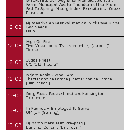
Blackbraid, Der Weg Einer Freiheit, Alien Ant
Farm, Municipal Waste, Thundermother, From
Fall To Spring, Misery Index, Parasite inc., Groza
Dinkelsbühl
Øyafestivalen Festival met o.a. Nick Cave & the
12-08
Bad Seeds
Oslo
High On Fire
12-08
TivoliVredenburg (TivoliVredenburg (Utrecht))
Tickets
Judas Priest
12-08
013 (013 (Tilburg))
Ntjam Rosie - Who I Am
12-08
Theater aan de Parade (Theater aan de Parade
(Den Bosch))
Berg Feest Festival met o.a. Kensington
13-08
Tessenderlo
In Flames + Employed To Serve
13-08
OM (OM (Seraing))
Dynamo Metalfest Pre-party
13-08
Dynamo (Dynamo (Eindhoven))