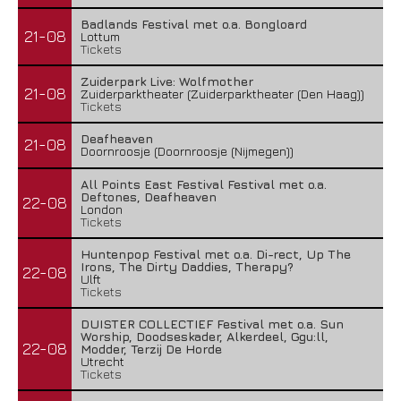
Badlands Festival met o.a. Bongloard
21-08
Lottum
Tickets
Zuiderpark Live: Wolfmother
21-08
Zuiderparktheater (Zuiderparktheater (Den Haag))
Tickets
Deafheaven
21-08
Doornroosje (Doornroosje (Nijmegen))
All Points East Festival Festival met o.a.
Deftones, Deafheaven
22-08
London
Tickets
Huntenpop Festival met o.a. Di-rect, Up The
Irons, The Dirty Daddies, Therapy?
22-08
Ulft
Tickets
DUISTER COLLECTIEF Festival met o.a. Sun
Worship, Doodseskader, Alkerdeel, Ggu:ll,
22-08
Modder, Terzij De Horde
Utrecht
Tickets