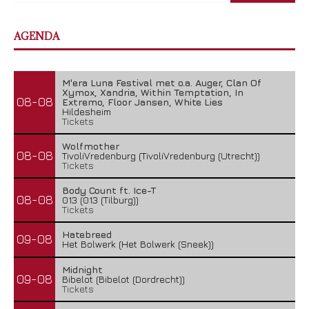
AGENDA
M'era Luna Festival met o.a. Auger, Clan Of
Xymox, Xandria, Within Temptation, In
08-08
Extremo, Floor Jansen, White Lies
Hildesheim
Tickets
Wolfmother
08-08
TivoliVredenburg (TivoliVredenburg (Utrecht))
Tickets
Body Count ft. Ice-T
08-08
013 (013 (Tilburg))
Tickets
Hatebreed
09-08
Het Bolwerk (Het Bolwerk (Sneek))
Midnight
09-08
Bibelot (Bibelot (Dordrecht))
Tickets