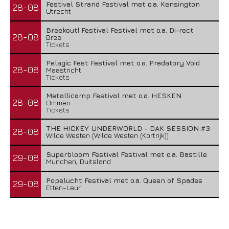
Festival Strand Festival met o.a. Kensington
28-08
Utrecht
Breekout! Festival Festival met o.a. Di-rect
28-08
Bree
Tickets
Pelagic Fest Festival met o.a. Predatory Void
28-08
Maastricht
Tickets
Metallicamp Festival met o.a. HESKEN
28-08
Ommen
Tickets
THE HICKEY UNDERWORLD - DAK SESSION #3
28-08
Wilde Westen (Wilde Westen (Kortrijk))
Superbloom Festival Festival met o.a. Bastille
29-08
Munchen, Duitsland
Popelucht Festival met o.a. Queen of Spades
29-08
Etten-Leur