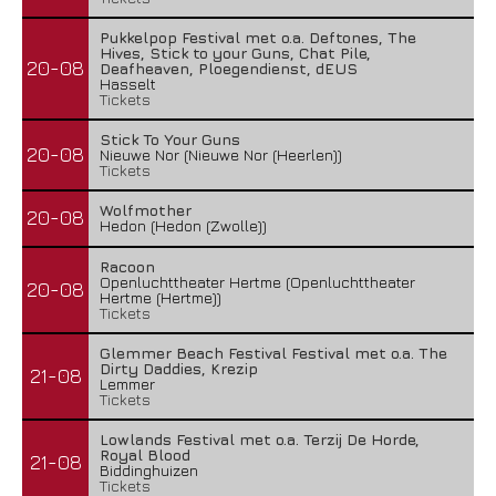
Pukkelpop Festival met o.a. Deftones, The
Hives, Stick to your Guns, Chat Pile,
20-08
Deafheaven, Ploegendienst, dEUS
Hasselt
Tickets
Stick To Your Guns
20-08
Nieuwe Nor (Nieuwe Nor (Heerlen))
Tickets
Wolfmother
20-08
Hedon (Hedon (Zwolle))
Racoon
Openluchttheater Hertme (Openluchttheater
20-08
Hertme (Hertme))
Tickets
Glemmer Beach Festival Festival met o.a. The
Dirty Daddies, Krezip
21-08
Lemmer
Tickets
Lowlands Festival met o.a. Terzij De Horde,
Royal Blood
21-08
Biddinghuizen
Tickets