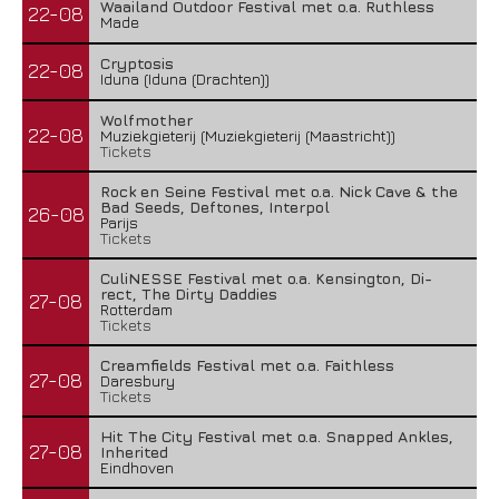
Waailand Outdoor Festival met o.a. Ruthless
22-08
Made
Cryptosis
22-08
Iduna (Iduna (Drachten))
Wolfmother
22-08
Muziekgieterij (Muziekgieterij (Maastricht))
Tickets
Rock en Seine Festival met o.a. Nick Cave & the
Bad Seeds, Deftones, Interpol
26-08
Parijs
Tickets
CuliNESSE Festival met o.a. Kensington, Di-
rect, The Dirty Daddies
27-08
Rotterdam
Tickets
Creamfields Festival met o.a. Faithless
27-08
Daresbury
Tickets
Hit The City Festival met o.a. Snapped Ankles,
27-08
Inherited
Eindhoven