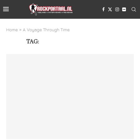
Home
»
A Voyage Through Time
TAG:
A VOYAGE THROUGH TIME