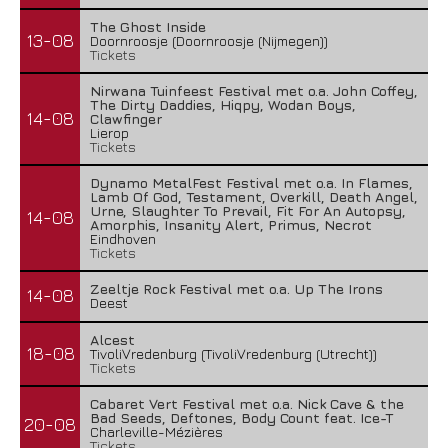
The Ghost Inside
13-08
Doornroosje (Doornroosje (Nijmegen))
Tickets
Nirwana Tuinfeest Festival met o.a. John Coffey,
The Dirty Daddies, Hiqpy, Wodan Boys,
14-08
Clawfinger
Lierop
Tickets
Dynamo MetalFest Festival met o.a. In Flames,
Lamb Of God, Testament, Overkill, Death Angel,
Urne, Slaughter To Prevail, Fit For An Autopsy,
14-08
Amorphis, Insanity Alert, Primus, Necrot
Eindhoven
Tickets
Zeeltje Rock Festival met o.a. Up The Irons
14-08
Deest
Alcest
18-08
TivoliVredenburg (TivoliVredenburg (Utrecht))
Tickets
Cabaret Vert Festival met o.a. Nick Cave & the
Bad Seeds, Deftones, Body Count feat. Ice-T
20-08
Charleville-Mézières
Tickets