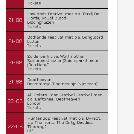
Tickets
Lowlands Festival met o.a. Terzij De
Horde, Royal Blood
21-08
Biddinghuizen
Tickets
Badlands Festival met o.a. Bongloard
21-08
Lottum
Tickets
Zuiderpark Live: Wolfmother
Zuiderparktheater (Zuiderparktheater
21-08
(Den Haag))
Tickets
Deafheaven
21-08
Doornroosje (Doornroosje (Nijmegen))
All Points East Festival Festival met
o.a. Deftones, Deafheaven
22-08
London
Tickets
Huntenpop Festival met o.a. Di-rect,
Up The Irons, The Dirty Daddies,
22-08
Therapy?
Ulft