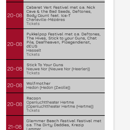
Cabaret Vert Festival met o.a. Nick
Cave & the Bad Seeds, Deftones,
20-08
Body Count feat. Ice-T
Charleville-Mézières
Tickets
Pukkelpop Festival met o.a. Deftones,
The Hives, Stick to your Guns, Chat
Pile, Deafheaven, Ploegendienst,
20-08
dEUS
Hasselt
Tickets
Stick To Your Guns
20-08
Nieuwe Nor (Nieuwe Nor (Heerlen))
Tickets
Wolfmother
20-08
Hedon (Hedon (Zwolle))
Racoon
Openluchttheater Hertme
20-08
(Openluchttheater Hertme (Hertme))
Tickets
Glemmer Beach Festival Festival met
o.a. The Dirty Daddies, Krezip
21-08
Lemmer