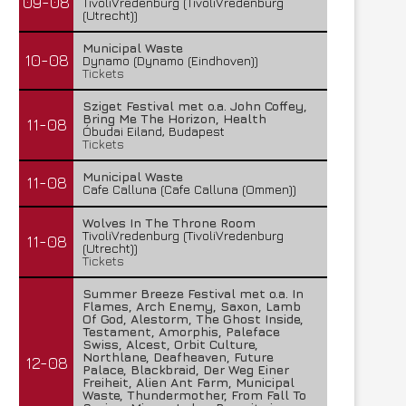
09-08
TivoliVredenburg (TivoliVredenburg
(Utrecht))
Municipal Waste
10-08
Dynamo (Dynamo (Eindhoven))
Tickets
Sziget Festival met o.a. John Coffey,
Bring Me The Horizon, Health
11-08
Óbudai Eiland, Budapest
Tickets
Municipal Waste
11-08
Cafe Calluna (Cafe Calluna (Ommen))
Wolves In The Throne Room
TivoliVredenburg (TivoliVredenburg
11-08
(Utrecht))
Tickets
Summer Breeze Festival met o.a. In
Flames, Arch Enemy, Saxon, Lamb
Of God, Alestorm, The Ghost Inside,
Testament, Amorphis, Paleface
Swiss, Alcest, Orbit Culture,
Northlane, Deafheaven, Future
12-08
Palace, Blackbraid, Der Weg Einer
Freiheit, Alien Ant Farm, Municipal
Waste, Thundermother, From Fall To