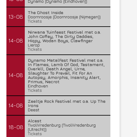
Dynamo (Dynamo (Eindhoven))
The Ghost Inside
13-08
Doornroosje (Doornroosje (Nijmegen))
Tickets
Nirwana Tuinfeest Festival met o.a.
John Coffey, The Dirty Daddies,
14-08
Hiqpy, Wodan Boys, Clawfinger
Lierop
Tickets
Dynamo MetalFest Festival met o.a.
In Flames, Lamb Of God, Testament,
Overkill, Death Angel, Urne,
Slaughter To Prevail, Fit For An
14-08
Autopsy, Amorphis, Insanity Alert,
Primus, Necrot
Eindhoven
Tickets
Zeeltje Rock Festival met o.a. Up The
14-08
Irons
Deest
Alcest
TivoliVredenburg (TivoliVredenburg
18-08
(Utrecht))
Tickets