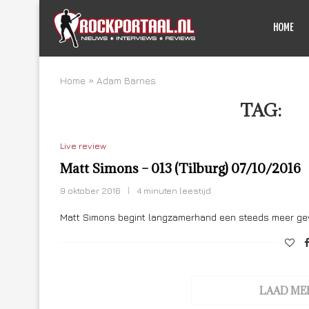
HOME
Home
»
Adam Barnes
TAG:
A
Live review
Matt Simons – 013 (Tilburg) 07/10/2016
9 oktober 2016
4 minuten leestijd
Matt Simons begint langzamerhand een steeds meer gev
LAAD ME