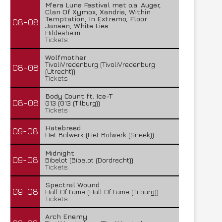
M'era Luna Festival met o.a. Auger,
Clan Of Xymox, Xandria, Within
Temptation, In Extremo, Floor
08-08
Jansen, White Lies
Hildesheim
Tickets
Wolfmother
TivoliVredenburg (TivoliVredenburg
08-08
(Utrecht))
Tickets
Body Count ft. Ice-T
08-08
013 (013 (Tilburg))
Tickets
Hatebreed
09-08
Het Bolwerk (Het Bolwerk (Sneek))
Midnight
09-08
Bibelot (Bibelot (Dordrecht))
Tickets
Spectral Wound
09-08
Hall Of Fame (Hall Of Fame (Tilburg))
Tickets
Arch Enemy