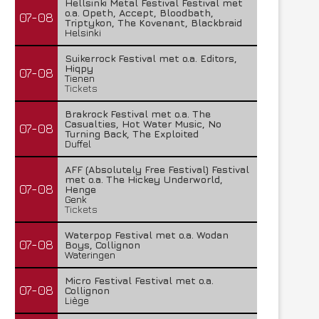
Hellsinki Metal Festival Festival met
o.a. Opeth, Accept, Bloodbath,
07-08
Triptykon, The Kovenant, Blackbraid
Helsinki
Suikerrock Festival met o.a. Editors,
Hiqpy
07-08
Tienen
Tickets
Brakrock Festival met o.a. The
Casualties, Hot Water Music, No
07-08
Turning Back, The Exploited
Duffel
AFF (Absolutely Free Festival) Festival
met o.a. The Hickey Underworld,
07-08
Henge
Genk
Tickets
Waterpop Festival met o.a. Wodan
07-08
Boys, Collignon
Wateringen
Micro Festival Festival met o.a.
07-08
Collignon
Liège