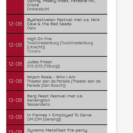
Spring, Misery Index, Parasite inc.,
Groza
Dinkelsbühl
Øyafestivalen Festival met o.a. Nick
12-08
Cave & the Bad Seeds
Oslo
High On Fire
TivoliVredenburg (TivoliVredenburg
12-08
(Utrecht))
Tickets
Judas Priest
12-08
013 (013 (Tilburg))
Ntjam Rosie - Who I Am
12-08
Theater aan de Parade (Theater aan de
Parade (Den Bosch))
Berg Feest Festival met o.a.
13-08
Kensington
Tessenderlo
In Flames + Employed To Serve
13-08
OM (OM (Seraing))
Dynamo Metalfest Pre-party
13-08