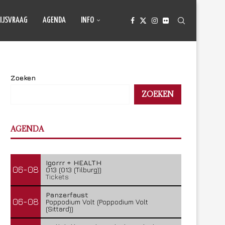
IJSVRAAG
AGENDA
INFO
Zoeken
ZOEKEN
AGENDA
Igorrr + HEALTH
06-08
013 (013 (Tilburg))
Tickets
Panzerfaust
06-08
Poppodium Volt (Poppodium Volt
(Sittard))