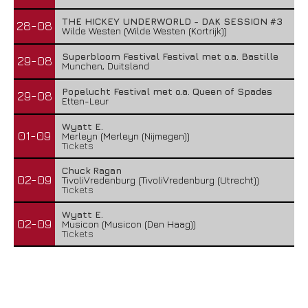
THE HICKEY UNDERWORLD - DAK SESSION #3
28-08
Wilde Westen (Wilde Westen (Kortrijk))
Superbloom Festival Festival met o.a. Bastille
29-08
Munchen, Duitsland
Popelucht Festival met o.a. Queen of Spades
29-08
Etten-Leur
Wyatt E.
01-09
Merleyn (Merleyn (Nijmegen))
Tickets
Chuck Ragan
02-09
TivoliVredenburg (TivoliVredenburg (Utrecht))
Tickets
Wyatt E.
02-09
Musicon (Musicon (Den Haag))
Tickets