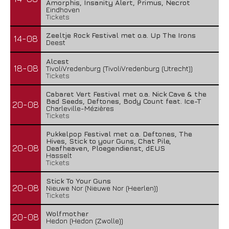
Amorphis, Insanity Alert, Primus, Necrot
Eindhoven
Tickets
Zeeltje Rock Festival met o.a. Up The Irons
14-08
Deest
Alcest
18-08
TivoliVredenburg (TivoliVredenburg (Utrecht))
Tickets
Cabaret Vert Festival met o.a. Nick Cave & the
Bad Seeds, Deftones, Body Count feat. Ice-T
20-08
Charleville-Mézières
Tickets
Pukkelpop Festival met o.a. Deftones, The
Hives, Stick to your Guns, Chat Pile,
20-08
Deafheaven, Ploegendienst, dEUS
Hasselt
Tickets
Stick To Your Guns
20-08
Nieuwe Nor (Nieuwe Nor (Heerlen))
Tickets
Wolfmother
20-08
Hedon (Hedon (Zwolle))