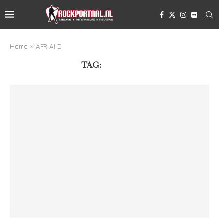
Home
»
AFR AI D
TAG:
AFR AI D