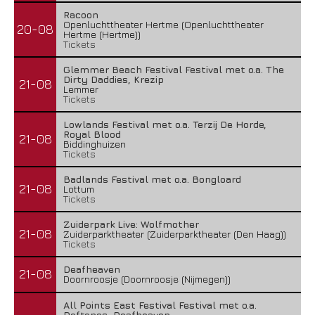
Racoon
Openluchttheater Hertme (Openluchttheater
20-08
Hertme (Hertme))
Tickets
Glemmer Beach Festival Festival met o.a. The
Dirty Daddies, Krezip
21-08
Lemmer
Tickets
Lowlands Festival met o.a. Terzij De Horde,
Royal Blood
21-08
Biddinghuizen
Tickets
Badlands Festival met o.a. Bongloard
21-08
Lottum
Tickets
Zuiderpark Live: Wolfmother
21-08
Zuiderparktheater (Zuiderparktheater (Den Haag))
Tickets
Deafheaven
21-08
Doornroosje (Doornroosje (Nijmegen))
All Points East Festival Festival met o.a.
Deftones, Deafheaven