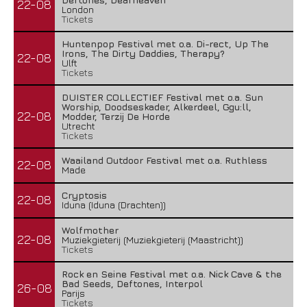
22-08
London
Tickets
Huntenpop Festival met o.a. Di-rect, Up The
Irons, The Dirty Daddies, Therapy?
22-08
Ulft
Tickets
DUISTER COLLECTIEF Festival met o.a. Sun
Worship, Doodseskader, Alkerdeel, Ggu:ll,
22-08
Modder, Terzij De Horde
Utrecht
Tickets
Waailand Outdoor Festival met o.a. Ruthless
22-08
Made
Cryptosis
22-08
Iduna (Iduna (Drachten))
Wolfmother
22-08
Muziekgieterij (Muziekgieterij (Maastricht))
Tickets
Rock en Seine Festival met o.a. Nick Cave & the
Bad Seeds, Deftones, Interpol
26-08
Parijs
Tickets