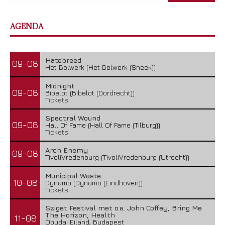
AGENDA
Hatebreed
09-08
Het Bolwerk (Het Bolwerk (Sneek))
Midnight
09-08
Bibelot (Bibelot (Dordrecht))
Tickets
Spectral Wound
09-08
Hall Of Fame (Hall Of Fame (Tilburg))
Tickets
Arch Enemy
09-08
TivoliVredenburg (TivoliVredenburg (Utrecht))
Municipal Waste
10-08
Dynamo (Dynamo (Eindhoven))
Tickets
Sziget Festival met o.a. John Coffey, Bring Me
The Horizon, Health
11-08
Óbudai Eiland, Budapest