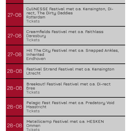
CuliNESSE Festival met o.a. Kensington, Di-
rect, The Dirty Daddies
27-08
Rotterdam
Tickets
Creamfields Festival met o.a. Faithless
27-08
Daresbury
Tickets
Hit The City Festival met o.a. Snapped Ankles,
27-08
Inherited
Eindhoven
Festival Strand Festival met o.a. Kensington
28-08
Utrecht
Breekout! Festival Festival met o.a. Di-rect
28-08
Bree
Tickets
Pelagic Fest Festival met o.a. Predatory Void
28-08
Maastricht
Tickets
Metallicamp Festival met o.a. HESKEN
28-08
Ommen
Tickets