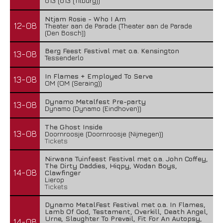
013 (013 (Tilburg))
Ntjam Rosie - Who I Am
12-08
Theater aan de Parade (Theater aan de Parade
(Den Bosch))
Berg Feest Festival met o.a. Kensington
13-08
Tessenderlo
In Flames + Employed To Serve
13-08
OM (OM (Seraing))
Dynamo Metalfest Pre-party
13-08
Dynamo (Dynamo (Eindhoven))
The Ghost Inside
13-08
Doornroosje (Doornroosje (Nijmegen))
Tickets
Nirwana Tuinfeest Festival met o.a. John Coffey,
The Dirty Daddies, Hiqpy, Wodan Boys,
14-08
Clawfinger
Lierop
Tickets
Dynamo MetalFest Festival met o.a. In Flames,
Lamb Of God, Testament, Overkill, Death Angel,
Urne, Slaughter To Prevail, Fit For An Autopsy,
14-08