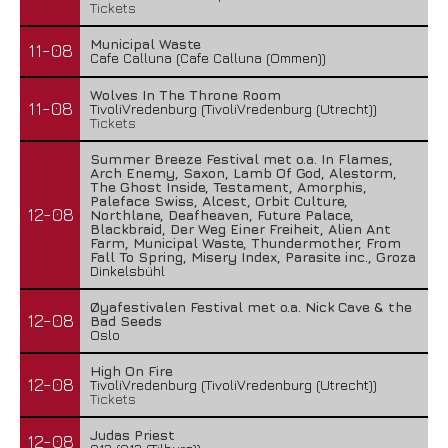
Tickets
Municipal Waste
11-08
Cafe Calluna (Cafe Calluna (Ommen))
Wolves In The Throne Room
11-08
TivoliVredenburg (TivoliVredenburg (Utrecht))
Tickets
Summer Breeze Festival met o.a. In Flames,
Arch Enemy, Saxon, Lamb Of God, Alestorm,
The Ghost Inside, Testament, Amorphis,
Paleface Swiss, Alcest, Orbit Culture,
12-08
Northlane, Deafheaven, Future Palace,
Blackbraid, Der Weg Einer Freiheit, Alien Ant
Farm, Municipal Waste, Thundermother, From
Fall To Spring, Misery Index, Parasite inc., Groza
Dinkelsbühl
Øyafestivalen Festival met o.a. Nick Cave & the
12-08
Bad Seeds
Oslo
High On Fire
12-08
TivoliVredenburg (TivoliVredenburg (Utrecht))
Tickets
Judas Priest
12-08