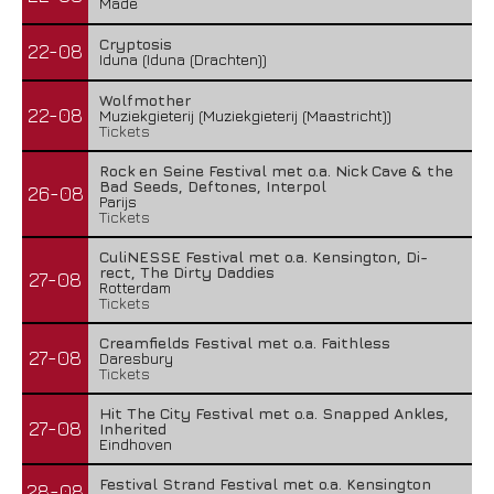
Made
Cryptosis
22-08
Iduna (Iduna (Drachten))
Wolfmother
22-08
Muziekgieterij (Muziekgieterij (Maastricht))
Tickets
Rock en Seine Festival met o.a. Nick Cave & the
Bad Seeds, Deftones, Interpol
26-08
Parijs
Tickets
CuliNESSE Festival met o.a. Kensington, Di-
rect, The Dirty Daddies
27-08
Rotterdam
Tickets
Creamfields Festival met o.a. Faithless
27-08
Daresbury
Tickets
Hit The City Festival met o.a. Snapped Ankles,
27-08
Inherited
Eindhoven
Festival Strand Festival met o.a. Kensington
28-08