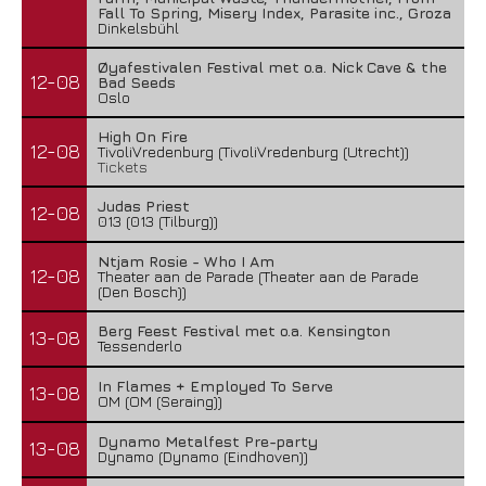
Fall To Spring, Misery Index, Parasite inc., Groza
Dinkelsbühl
Øyafestivalen Festival met o.a. Nick Cave & the
12-08
Bad Seeds
Oslo
High On Fire
12-08
TivoliVredenburg (TivoliVredenburg (Utrecht))
Tickets
Judas Priest
12-08
013 (013 (Tilburg))
Ntjam Rosie - Who I Am
12-08
Theater aan de Parade (Theater aan de Parade
(Den Bosch))
Berg Feest Festival met o.a. Kensington
13-08
Tessenderlo
In Flames + Employed To Serve
13-08
OM (OM (Seraing))
Dynamo Metalfest Pre-party
13-08
Dynamo (Dynamo (Eindhoven))