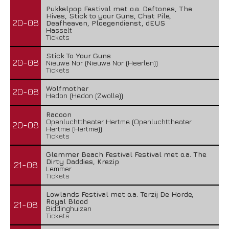
Pukkelpop Festival met o.a. Deftones, The
Hives, Stick to your Guns, Chat Pile,
20-08
Deafheaven, Ploegendienst, dEUS
Hasselt
Tickets
Stick To Your Guns
20-08
Nieuwe Nor (Nieuwe Nor (Heerlen))
Tickets
Wolfmother
20-08
Hedon (Hedon (Zwolle))
Racoon
Openluchttheater Hertme (Openluchttheater
20-08
Hertme (Hertme))
Tickets
Glemmer Beach Festival Festival met o.a. The
Dirty Daddies, Krezip
21-08
Lemmer
Tickets
Lowlands Festival met o.a. Terzij De Horde,
Royal Blood
21-08
Biddinghuizen
Tickets