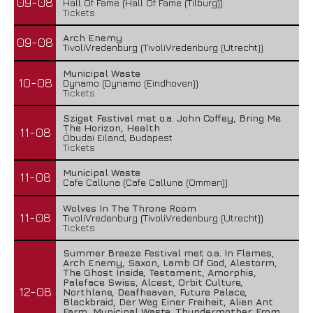
09-08
Hall Of Fame (Hall Of Fame (Tilburg))
Tickets
Arch Enemy
09-08
TivoliVredenburg (TivoliVredenburg (Utrecht))
Municipal Waste
10-08
Dynamo (Dynamo (Eindhoven))
Tickets
Sziget Festival met o.a. John Coffey, Bring Me
The Horizon, Health
11-08
Óbudai Eiland, Budapest
Tickets
Municipal Waste
11-08
Cafe Calluna (Cafe Calluna (Ommen))
Wolves In The Throne Room
11-08
TivoliVredenburg (TivoliVredenburg (Utrecht))
Tickets
Summer Breeze Festival met o.a. In Flames,
Arch Enemy, Saxon, Lamb Of God, Alestorm,
The Ghost Inside, Testament, Amorphis,
Paleface Swiss, Alcest, Orbit Culture,
12-08
Northlane, Deafheaven, Future Palace,
Blackbraid, Der Weg Einer Freiheit, Alien Ant
Farm, Municipal Waste, Thundermother, From