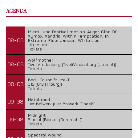
AGENDA
M'era Luna Festival met o.a. Auger, Clan Of
Xymox, Xandria, Within Temptation, In
08-08
Extremo, Floor Jansen, White Lies
Hildesheim
Tickets
Wolfmother
08-08
TivoliVredenburg (TivoliVredenburg (Utrecht))
Tickets
Body Count ft. Ice-T
08-08
013 (013 (Tilburg))
Tickets
Hatebreed
09-08
Het Bolwerk (Het Bolwerk (Sneek))
Midnight
09-08
Bibelot (Bibelot (Dordrecht))
Tickets
Spectral Wound