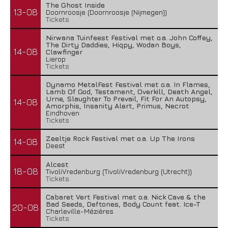
The Ghost Inside
13-08
Doornroosje (Doornroosje (Nijmegen))
Tickets
Nirwana Tuinfeest Festival met o.a. John Coffey,
The Dirty Daddies, Hiqpy, Wodan Boys,
14-08
Clawfinger
Lierop
Tickets
Dynamo MetalFest Festival met o.a. In Flames,
Lamb Of God, Testament, Overkill, Death Angel,
Urne, Slaughter To Prevail, Fit For An Autopsy,
14-08
Amorphis, Insanity Alert, Primus, Necrot
Eindhoven
Tickets
Zeeltje Rock Festival met o.a. Up The Irons
14-08
Deest
Alcest
18-08
TivoliVredenburg (TivoliVredenburg (Utrecht))
Tickets
Cabaret Vert Festival met o.a. Nick Cave & the
Bad Seeds, Deftones, Body Count feat. Ice-T
20-08
Charleville-Mézières
Tickets