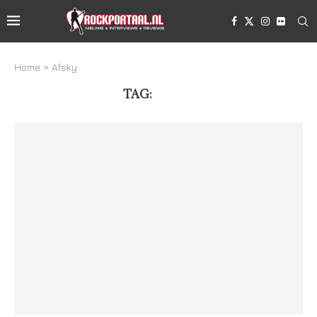
Home
»
Afsky
TAG:
AFSKY