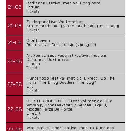
Badlands Festival met o.a. Bongloard
21-08
Lottum
Tickets
Zuiderpark Live: Wolfmother
21-08
Zuiderparktheater (Zuiderparktheater (Den Haag))
Tickets
Deafheaven
21-08
Doornroosje (Doornroosje (Nijmegen))
All Points East Festival Festival met o.a.
Deftones, Deafheaven
22-08
London
Tickets
Huntenpop Festival met o.a. Di-rect, Up The
Irons, The Dirty Daddies, Therapy?
22-08
Ulft
Tickets
DUISTER COLLECTIEF Festival met o.a. Sun
Worship, Doodseskader, Alkerdeel, Ggu:ll,
22-08
Modder, Terzij De Horde
Utrecht
Tickets
Waailand Outdoor Festival met o.a. Ruthless
22-08