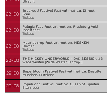
Utrecht
Breekout! Festival Festival met o.a. Di-rect
28-08
Bree
Tickets
Pelagic Fest Festival met o.a. Predatory Void
28-08
Maastricht
Tickets
Metallicamp Festival met o.a. HESKEN
28-08
Ommen
Tickets
THE HICKEY UNDERWORLD - DAK SESSION #3
28-08
Wilde Westen (Wilde Westen (Kortrijk))
Superbloom Festival Festival met o.a. Bastille
29-08
Munchen, Duitsland
Popelucht Festival met o.a. Queen of Spades
29-08
Etten-Leur