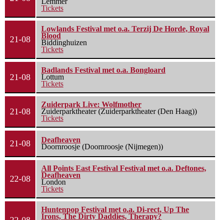
Lemmer
Tickets
Lowlands Festival met o.a. Terzij De Horde, Royal
Blood
21-08
Biddinghuizen
Tickets
Badlands Festival met o.a. Bongloard
21-08
Lottum
Tickets
Zuiderpark Live: Wolfmother
21-08
Zuiderparktheater (Zuiderparktheater (Den Haag))
Tickets
Deafheaven
21-08
Doornroosje (Doornroosje (Nijmegen))
All Points East Festival Festival met o.a. Deftones,
Deafheaven
22-08
London
Tickets
Huntenpop Festival met o.a. Di-rect, Up The
Irons, The Dirty Daddies, Therapy?