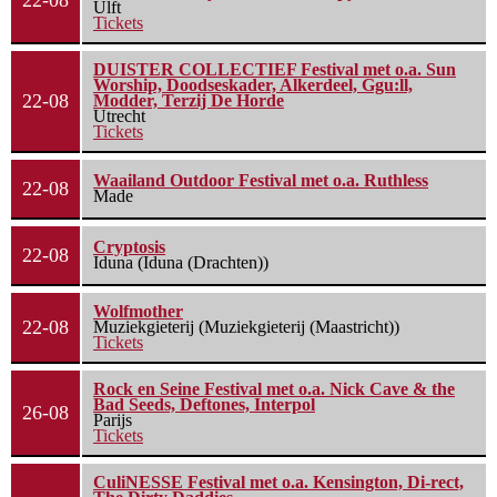
22-08
Ulft
Tickets
DUISTER COLLECTIEF Festival met o.a. Sun
Worship, Doodseskader, Alkerdeel, Ggu:ll,
22-08
Modder, Terzij De Horde
Utrecht
Tickets
Waailand Outdoor Festival met o.a. Ruthless
22-08
Made
Cryptosis
22-08
Iduna (Iduna (Drachten))
Wolfmother
22-08
Muziekgieterij (Muziekgieterij (Maastricht))
Tickets
Rock en Seine Festival met o.a. Nick Cave & the
Bad Seeds, Deftones, Interpol
26-08
Parijs
Tickets
CuliNESSE Festival met o.a. Kensington, Di-rect,