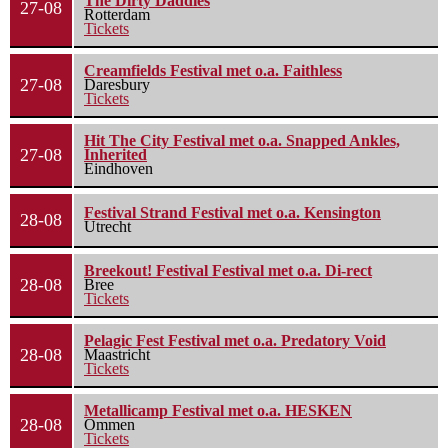
The Dirty Daddies
27-08
Rotterdam
Tickets
Creamfields Festival met o.a. Faithless
27-08
Daresbury
Tickets
Hit The City Festival met o.a. Snapped Ankles,
27-08
Inherited
Eindhoven
Festival Strand Festival met o.a. Kensington
28-08
Utrecht
Breekout! Festival Festival met o.a. Di-rect
28-08
Bree
Tickets
Pelagic Fest Festival met o.a. Predatory Void
28-08
Maastricht
Tickets
Metallicamp Festival met o.a. HESKEN
28-08
Ommen
Tickets