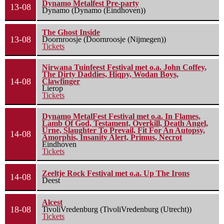
Dynamo Metalfest Pre-party
13-08
Dynamo (Dynamo (Eindhoven))
The Ghost Inside
13-08
Doornroosje (Doornroosje (Nijmegen))
Tickets
Nirwana Tuinfeest Festival met o.a. John Coffey,
The Dirty Daddies, Hiqpy, Wodan Boys,
14-08
Clawfinger
Lierop
Tickets
Dynamo MetalFest Festival met o.a. In Flames,
Lamb Of God, Testament, Overkill, Death Angel,
Urne, Slaughter To Prevail, Fit For An Autopsy,
14-08
Amorphis, Insanity Alert, Primus, Necrot
Eindhoven
Tickets
Zeeltje Rock Festival met o.a. Up The Irons
14-08
Deest
Alcest
18-08
TivoliVredenburg (TivoliVredenburg (Utrecht))
Tickets