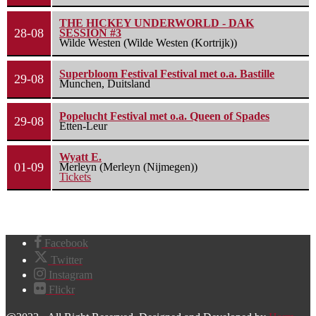
THE HICKEY UNDERWORLD - DAK
28-08
SESSION #3
Wilde Westen (Wilde Westen (Kortrijk))
Superbloom Festival Festival met o.a. Bastille
29-08
Munchen, Duitsland
Popelucht Festival met o.a. Queen of Spades
29-08
Etten-Leur
Wyatt E.
01-09
Merleyn (Merleyn (Nijmegen))
Tickets
Facebook
Twitter
Instagram
Flickr