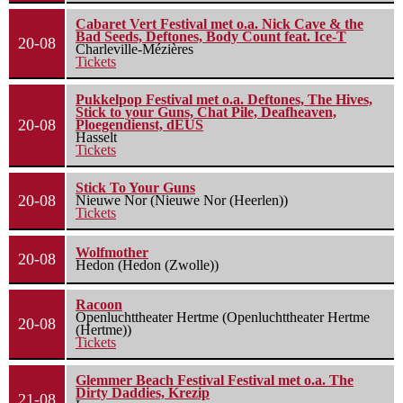
Cabaret Vert Festival met o.a. Nick Cave & the
Bad Seeds, Deftones, Body Count feat. Ice-T
20-08
Charleville-Mézières
Tickets
Pukkelpop Festival met o.a. Deftones, The Hives,
Stick to your Guns, Chat Pile, Deafheaven,
20-08
Ploegendienst, dEUS
Hasselt
Tickets
Stick To Your Guns
20-08
Nieuwe Nor (Nieuwe Nor (Heerlen))
Tickets
Wolfmother
20-08
Hedon (Hedon (Zwolle))
Racoon
Openluchttheater Hertme (Openluchttheater Hertme
20-08
(Hertme))
Tickets
Glemmer Beach Festival Festival met o.a. The
Dirty Daddies, Krezip
21-08