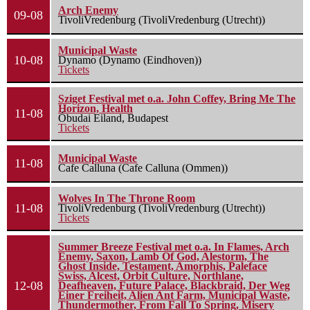
Arch Enemy
09-08
TivoliVredenburg (TivoliVredenburg (Utrecht))
Municipal Waste
10-08
Dynamo (Dynamo (Eindhoven))
Tickets
Sziget Festival met o.a. John Coffey, Bring Me The
Horizon, Health
11-08
Óbudai Eiland, Budapest
Tickets
Municipal Waste
11-08
Cafe Calluna (Cafe Calluna (Ommen))
Wolves In The Throne Room
11-08
TivoliVredenburg (TivoliVredenburg (Utrecht))
Tickets
Summer Breeze Festival met o.a. In Flames, Arch
Enemy, Saxon, Lamb Of God, Alestorm, The
Ghost Inside, Testament, Amorphis, Paleface
Swiss, Alcest, Orbit Culture, Northlane,
12-08
Deafheaven, Future Palace, Blackbraid, Der Weg
Einer Freiheit, Alien Ant Farm, Municipal Waste,
Thundermother, From Fall To Spring, Misery