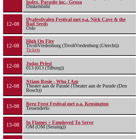
Index, Parasite inc., Groza
Dinkelsbühl
Øyafestivalen Festival met o.a. Nick Cave & the
12-08
Bad Seeds
Oslo
High On Fire
12-08
TivoliVredenburg (TivoliVredenburg (Utrecht))
Tickets
Judas Priest
12-08
013 (013 (Tilburg))
Ntjam Rosie - Who I Am
12-08
Theater aan de Parade (Theater aan de Parade (Den
Bosch))
Berg Feest Festival met o.a. Kensington
13-08
Tessenderlo
In Flames + Employed To Serve
13-08
OM (OM (Seraing))