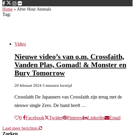
Home
»
After Hour Animals
Tag:
After Hour Animals
Video
Nieuwe video’s van o.m. Crossfaith,
Vanden Plas, Gomad! & Monster en
Bury Tomorrow
20 februari 2024
3 minuten leestijd
Crossfaith De Japanners van Crossfaith zijn terug met de
nieuwe single Zero. De band heeft …
0
Facebook
Twitter
Pinterest
Linkedin
Email
Laad meer berichten
Zoeken