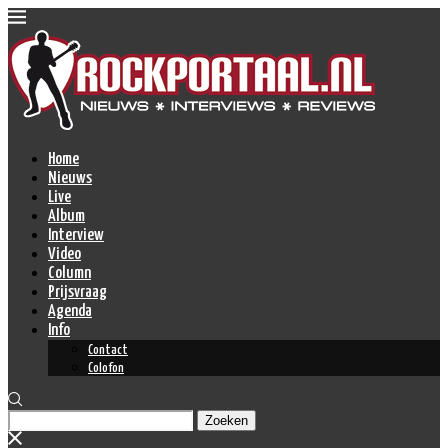
Home
Nieuws
Live
Album
Interview
Video
Column
Prijsvraag
Agenda
Info
Contact
Colofon
Zoeken